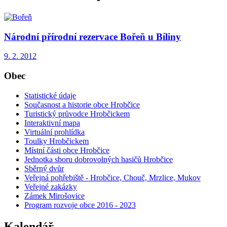
Národní přírodní rezervace Bořeň u Bíliny
9. 2. 2012
Obec
Statistické údaje
Současnost a historie obce Hrobčice
Turistický průvodce Hrobčickem
Interaktivní mapa
Virtuální prohlídka
Toulky Hrobčickem
Místní části obce Hrobčice
Jednotka sboru dobrovolných hasičů Hrobčice
Sběrný dvůr
Veřejná pohřebiště - Hrobčice, Chouč, Mrzlice, Mukov
Veřejné zakázky
Zámek Mirošovice
Program rozvoje obce 2016 - 2023
Kalendář