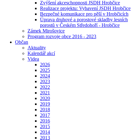
Zvýšení akceschopnosti JSDH Hrobčice
Realizace projektu: Vybavení JSDH Hrobčice
Bezpečné komunikace pro pěší v Hrobčicích
Úprava druhové a porostové skladby lesních
porostů v Českém Středohoří - Hrobčice
Zámek Mirošovice
Program rozvoje obce 2016 - 2023
Občan
Aktuality
Kalendář akcí
Videa
2026
2025
2024
2023
2022
2021
2020
2019
2018
2017
2016
2015
2014
2013