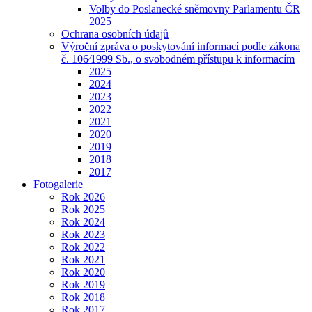
Volby do Poslanecké sněmovny Parlamentu ČR
2025
Ochrana osobních údajů
Výroční zpráva o poskytování informací podle zákona
č. 106⁄1999 Sb., o svobodném přístupu k informacím
2025
2024
2023
2022
2021
2020
2019
2018
2017
Fotogalerie
Rok 2026
Rok 2025
Rok 2024
Rok 2023
Rok 2022
Rok 2021
Rok 2020
Rok 2019
Rok 2018
Rok 2017