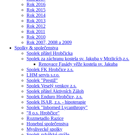
Rok 2016
Rok 2015
Rok 2014
Rok 2013
Rok 2012
Rok 2011
Rok 2010
Rok 2007, 2008 a 2009
Spolky & společenstva
Spolek přátel Hrobčicka
Spolek za záchranu kostela sv. Jakuba v Mrzlicích,z.s.
Renovace Fasády věže kostela sv. Jakuba
Spolek FK Hrobčice z.s.
LHM servis s.r.o.
Spolek "Prestiž"
Spolek Veselý venkov z.s.
Spolek přátel Aktivních Záloh
Spolek Enduro Hrobčice, z.s.
Spolek ISAR, z.s. - hipoterapie
Spolek "Inborned Lycanthropy"
"8 o.s. Hrobčice"
Rozmetadlo Razice
Honební společenstva
Myslivecké spolky
Spolek rybářské stráže