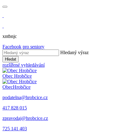
xntbnjc
Facebook
pro seniory
Hledaný výraz
Hledat
rozšířené vyhledávání
Obec
Hrobčice
Obec
Hrobčice
podatelna@hrobcice.cz
417 828 015
zpravodaj@hrobcice.cz
725 141 403