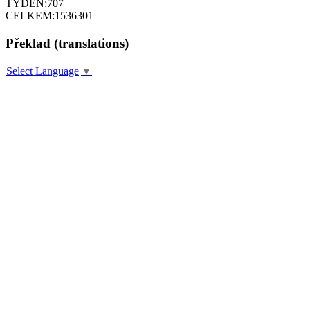
TÝDEN:
707
CELKEM:
1536301
Překlad (translations)
Select Language
▼