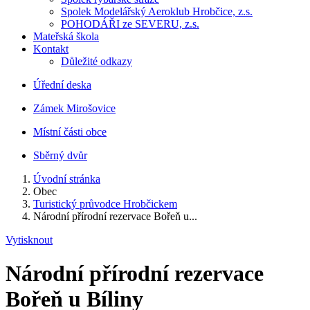
Spolek Modelářský Aeroklub Hrobčice, z.s.
POHODÁŘI ze SEVERU, z.s.
Mateřská škola
Kontakt
Důležité odkazy
Úřední deska
Zámek Mirošovice
Místní části obce
Sběrný dvůr
Úvodní stránka
Obec
Turistický průvodce Hrobčickem
Národní přírodní rezervace Bořeň u...
Vytisknout
Národní přírodní rezervace
Bořeň u Bíliny