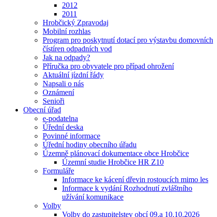
2012
2011
Hrobčický Zpravodaj
Mobilní rozhlas
Program pro poskytnutí dotací pro výstavbu domovních
čístíren odpadních vod
Jak na odpady?
Příručka pro obyvatele pro případ ohrožení
Aktuální jízdní řády
Napsali o nás
Oznámení
Senioři
Obecní úřad
e-podatelna
Úřední deska
Povinné informace
Úřední hodiny obecního úřadu
Územně plánovací dokumentace obce Hrobčice
Územní studie Hrobčice HR Z10
Formuláře
Informace ke kácení dřevin rostoucích mimo les
Informace k vydání Rozhodnutí zvláštního
užívání komunikace
Volby
Volby do zastupitelstev obcí 09.a 10.10.2026