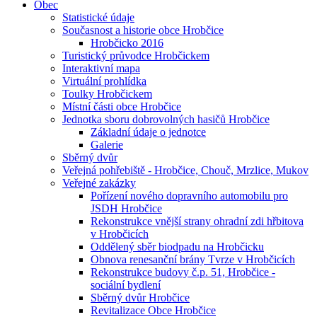
Obec
Statistické údaje
Současnost a historie obce Hrobčice
Hrobčicko 2016
Turistický průvodce Hrobčickem
Interaktivní mapa
Virtuální prohlídka
Toulky Hrobčickem
Místní části obce Hrobčice
Jednotka sboru dobrovolných hasičů Hrobčice
Základní údaje o jednotce
Galerie
Sběrný dvůr
Veřejná pohřebiště - Hrobčice, Chouč, Mrzlice, Mukov
Veřejné zakázky
Pořízení nového dopravního automobilu pro
JSDH Hrobčice
Rekonstrukce vnější strany ohradní zdi hřbitova
v Hrobčicích
Oddělený sběr biodpadu na Hrobčicku
Obnova renesanční brány Tvrze v Hrobčicích
Rekonstrukce budovy č.p. 51, Hrobčice -
sociální bydlení
Sběrný dvůr Hrobčice
Revitalizace Obce Hrobčice