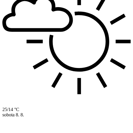
25/14 °C
sobota
8. 8.