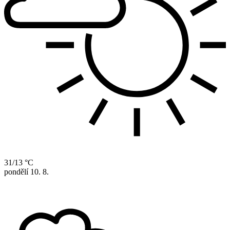
31/13 °C
pondělí
10. 8.