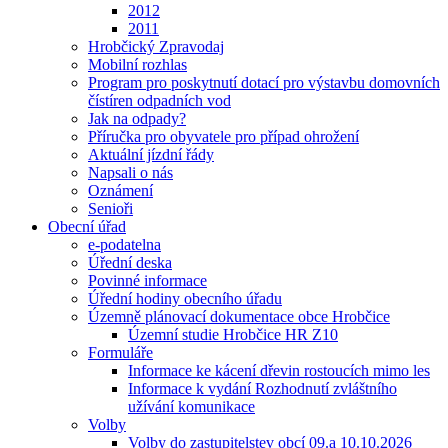
2012
2011
Hrobčický Zpravodaj
Mobilní rozhlas
Program pro poskytnutí dotací pro výstavbu domovních
čístíren odpadních vod
Jak na odpady?
Příručka pro obyvatele pro případ ohrožení
Aktuální jízdní řády
Napsali o nás
Oznámení
Senioři
Obecní úřad
e-podatelna
Úřední deska
Povinné informace
Úřední hodiny obecního úřadu
Územně plánovací dokumentace obce Hrobčice
Územní studie Hrobčice HR Z10
Formuláře
Informace ke kácení dřevin rostoucích mimo les
Informace k vydání Rozhodnutí zvláštního
užívání komunikace
Volby
Volby do zastupitelstev obcí 09.a 10.10.2026