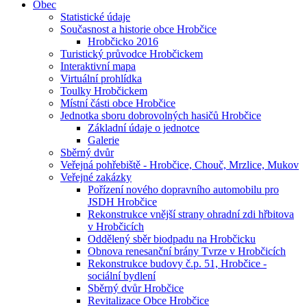
Obec
Statistické údaje
Současnost a historie obce Hrobčice
Hrobčicko 2016
Turistický průvodce Hrobčickem
Interaktivní mapa
Virtuální prohlídka
Toulky Hrobčickem
Místní části obce Hrobčice
Jednotka sboru dobrovolných hasičů Hrobčice
Základní údaje o jednotce
Galerie
Sběrný dvůr
Veřejná pohřebiště - Hrobčice, Chouč, Mrzlice, Mukov
Veřejné zakázky
Pořízení nového dopravního automobilu pro
JSDH Hrobčice
Rekonstrukce vnější strany ohradní zdi hřbitova
v Hrobčicích
Oddělený sběr biodpadu na Hrobčicku
Obnova renesanční brány Tvrze v Hrobčicích
Rekonstrukce budovy č.p. 51, Hrobčice -
sociální bydlení
Sběrný dvůr Hrobčice
Revitalizace Obce Hrobčice