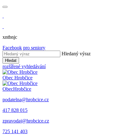
xntbnjc
Facebook
pro seniory
Hledaný výraz
Hledat
rozšířené vyhledávání
Obec
Hrobčice
Obec
Hrobčice
podatelna@hrobcice.cz
417 828 015
zpravodaj@hrobcice.cz
725 141 403