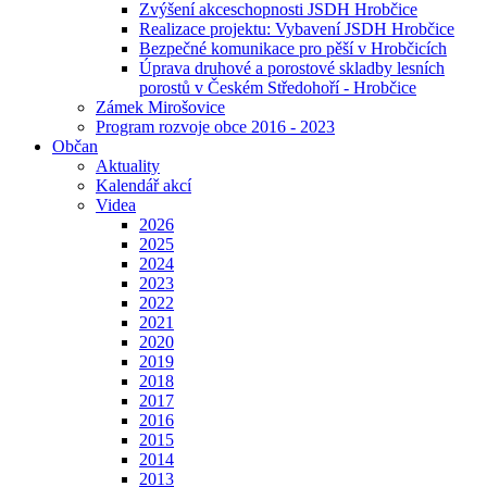
Zvýšení akceschopnosti JSDH Hrobčice
Realizace projektu: Vybavení JSDH Hrobčice
Bezpečné komunikace pro pěší v Hrobčicích
Úprava druhové a porostové skladby lesních
porostů v Českém Středohoří - Hrobčice
Zámek Mirošovice
Program rozvoje obce 2016 - 2023
Občan
Aktuality
Kalendář akcí
Videa
2026
2025
2024
2023
2022
2021
2020
2019
2018
2017
2016
2015
2014
2013