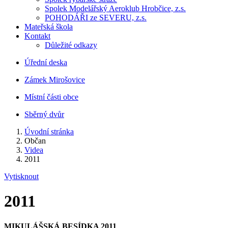
Spolek Modelářský Aeroklub Hrobčice, z.s.
POHODÁŘI ze SEVERU, z.s.
Mateřská škola
Kontakt
Důležité odkazy
Úřední deska
Zámek Mirošovice
Místní části obce
Sběrný dvůr
Úvodní stránka
Občan
Videa
2011
Vytisknout
2011
MIKULÁŠSKÁ BESÍDKA 2011