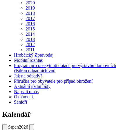
2020
2019
2018
2017
2016
2015
2014
2013
2012
2011
Hrobčický Zpravodaj
Mobilní rozhlas
Program pro poskytnutí dotací pro výstavbu domovních
čístíren odpadních vod
Jak na odpady?
Příručka pro obyvatele pro případ ohrožení
Aktuální jízdní řády
Napsali o nás
Oznámení
Senioři
Kalendář
Srpen
2026