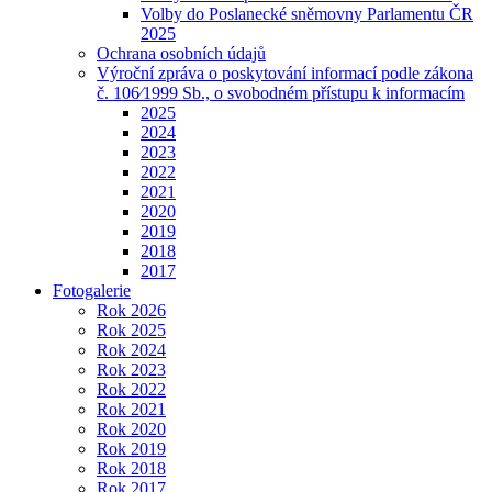
Volby do Poslanecké sněmovny Parlamentu ČR
2025
Ochrana osobních údajů
Výroční zpráva o poskytování informací podle zákona
č. 106⁄1999 Sb., o svobodném přístupu k informacím
2025
2024
2023
2022
2021
2020
2019
2018
2017
Fotogalerie
Rok 2026
Rok 2025
Rok 2024
Rok 2023
Rok 2022
Rok 2021
Rok 2020
Rok 2019
Rok 2018
Rok 2017