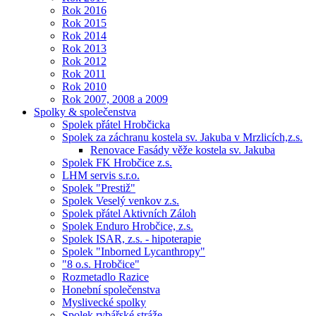
Rok 2016
Rok 2015
Rok 2014
Rok 2013
Rok 2012
Rok 2011
Rok 2010
Rok 2007, 2008 a 2009
Spolky & společenstva
Spolek přátel Hrobčicka
Spolek za záchranu kostela sv. Jakuba v Mrzlicích,z.s.
Renovace Fasády věže kostela sv. Jakuba
Spolek FK Hrobčice z.s.
LHM servis s.r.o.
Spolek "Prestiž"
Spolek Veselý venkov z.s.
Spolek přátel Aktivních Záloh
Spolek Enduro Hrobčice, z.s.
Spolek ISAR, z.s. - hipoterapie
Spolek "Inborned Lycanthropy"
"8 o.s. Hrobčice"
Rozmetadlo Razice
Honební společenstva
Myslivecké spolky
Spolek rybářské stráže