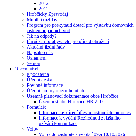
2012
2011
Hrobčický Zpravodaj
Mobilní rozhlas
Program pro poskytnutí dotací pro výstavbu domovních
čístíren odpadních vod
Jak na odpady?
Příručka pro obyvatele pro případ ohrožení
Aktuální jízdní řády
Napsali o nás
Oznámení
Senioři
Obecní úřad
e-podatelna
Úřední deska
Povinné informace
Úřední hodiny obecního úřadu
Územně plánovací dokumentace obce Hrobčice
Územní studie Hrobčice HR Z10
Formuláře
Informace ke kácení dřevin rostoucích mimo les
Informace k vydání Rozhodnutí zvláštního
užívání komunikace
Volby
Volby do zastupitelstev obcí 09.a 10.10.2026