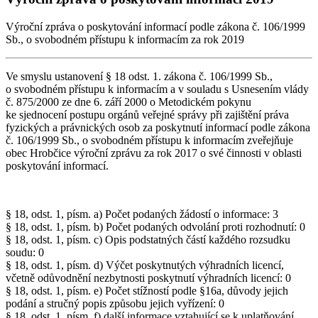
Výroční zpráva o poskytování informací podle zákona č. 106/1999
Sb., o svobodném přístupu k informacím za rok 2019
Ve smyslu ustanovení § 18 odst. 1. zákona č. 106/1999 Sb.,
o svobodném přístupu k informacím a v souladu s Usnesením vlády
č. 875/2000 ze dne 6. září 2000 o Metodickém pokynu
ke sjednocení postupu orgánů veřejné správy při zajištění práva
fyzických a právnických osob za poskytnutí informací podle zákona
č. 106/1999 Sb., o svobodném přístupu k informacím zveřejňuje
obec Hrobčice výroční zprávu za rok 2017 o své činnosti v oblasti
poskytování informací.
§ 18, odst. 1, písm. a) Počet podaných žádostí o informace: 3
§ 18, odst. 1, písm. b) Počet podaných odvolání proti rozhodnutí: 0
§ 18, odst. 1, písm. c) Opis podstatných částí každého rozsudku
soudu: 0
§ 18, odst. 1, písm. d) Výčet poskytnutých výhradních licencí,
včetně odůvodnění nezbytnosti poskytnutí výhradních licencí: 0
§ 18, odst. 1, písm. e) Počet stížností podle §16a, důvody jejich
podání a stručný popis způsobu jejich vyřízení: 0
§ 18, odst. 1, písm. f) další informace vztahující se k uplatňování