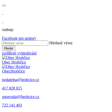
xntbnjc
Facebook
pro seniory
Hledaný výraz
Hledat
rozšířené vyhledávání
Obec
Hrobčice
Obec
Hrobčice
podatelna@hrobcice.cz
417 828 015
zpravodaj@hrobcice.cz
725 141 403