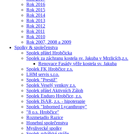
Rok 2016
Rok 2015
Rok 2014
Rok 2013
Rok 2012
Rok 2011
Rok 2010
Rok 2007, 2008 a 2009
Spolky & společenstva
Spolek přátel Hrobčicka
Spolek za záchranu kostela sv. Jakuba v Mrzlicích,z.s.
Renovace Fasády věže kostela sv. Jakuba
Spolek FK Hrobčice z.s.
LHM servis s.r.o.
Spolek "Prestiž"
Spolek Veselý venkov z.s.
Spolek přátel Aktivních Záloh
Spolek Enduro Hrobčice, z.s.
Spolek ISAR, z.s. - hipoterapie
Spolek "Inborned Lycanthropy"
"8 o.s. Hrobčice"
Rozmetadlo Razice
Honební společenstva
Myslivecké spolky
Spolek rybářské stráže