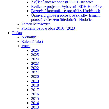
Zvýšení akceschopnosti JSDH Hrobčice
Realizace projektu: Vybavení JSDH Hrobčice
Bezpečné komunikace pro pěší v Hrobčicích
Úprava druhové a porostové skladby lesních
porostů v Českém Středohoří - Hrobčice
Zámek Mirošovice
Program rozvoje obce 2016 - 2023
Občan
Aktuality
Kalendář akcí
Videa
2026
2025
2024
2023
2022
2021
2020
2019
2018
2017
2016
2015
2014
2013