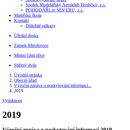
Spolek Modelářský Aeroklub Hrobčice, z.s.
POHODÁŘI ze SEVERU, z.s.
Mateřská škola
Kontakt
Důležité odkazy
Úřední deska
Zámek Mirošovice
Místní části obce
Sběrný dvůr
Úvodní stránka
Obecní úřad
Výroční zpráva o poskytování informací...
2019
Vytisknout
2019
Výroční zpráva o poskytování informací 2019