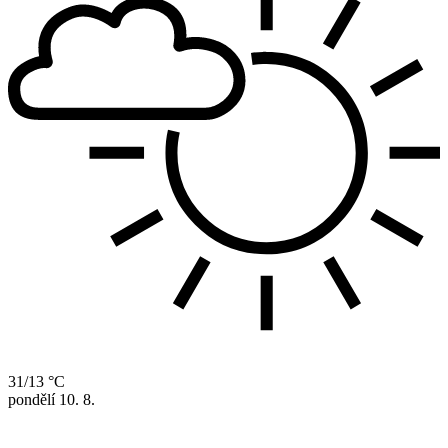
31/13 °C
pondělí
10. 8.