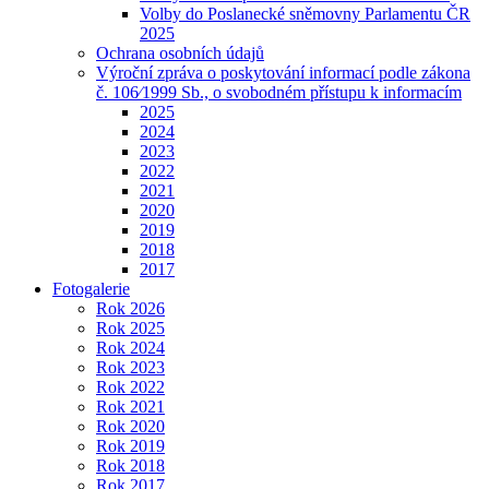
Volby do Poslanecké sněmovny Parlamentu ČR
2025
Ochrana osobních údajů
Výroční zpráva o poskytování informací podle zákona
č. 106⁄1999 Sb., o svobodném přístupu k informacím
2025
2024
2023
2022
2021
2020
2019
2018
2017
Fotogalerie
Rok 2026
Rok 2025
Rok 2024
Rok 2023
Rok 2022
Rok 2021
Rok 2020
Rok 2019
Rok 2018
Rok 2017