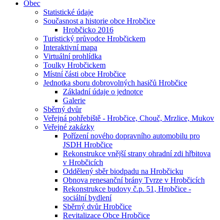
Obec
Statistické údaje
Současnost a historie obce Hrobčice
Hrobčicko 2016
Turistický průvodce Hrobčickem
Interaktivní mapa
Virtuální prohlídka
Toulky Hrobčickem
Místní části obce Hrobčice
Jednotka sboru dobrovolných hasičů Hrobčice
Základní údaje o jednotce
Galerie
Sběrný dvůr
Veřejná pohřebiště - Hrobčice, Chouč, Mrzlice, Mukov
Veřejné zakázky
Pořízení nového dopravního automobilu pro
JSDH Hrobčice
Rekonstrukce vnější strany ohradní zdi hřbitova
v Hrobčicích
Oddělený sběr biodpadu na Hrobčicku
Obnova renesanční brány Tvrze v Hrobčicích
Rekonstrukce budovy č.p. 51, Hrobčice -
sociální bydlení
Sběrný dvůr Hrobčice
Revitalizace Obce Hrobčice