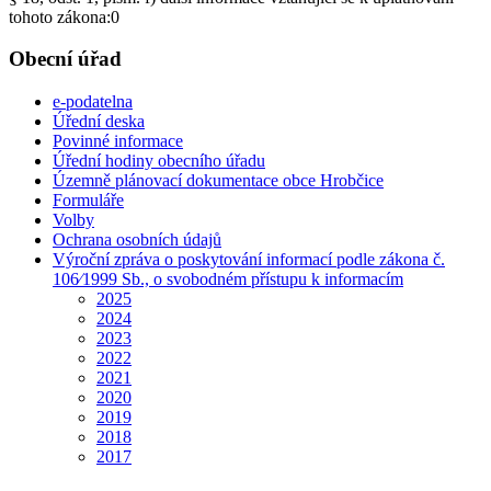
tohoto zákona:0
Obecní úřad
e-podatelna
Úřední deska
Povinné informace
Úřední hodiny obecního úřadu
Územně plánovací dokumentace obce Hrobčice
Formuláře
Volby
Ochrana osobních údajů
Výroční zpráva o poskytování informací podle zákona č.
106⁄1999 Sb., o svobodném přístupu k informacím
2025
2024
2023
2022
2021
2020
2019
2018
2017