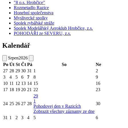
"8 o.s. Hrobčice"
Rozmetadlo Razice
Honební společenstva
Myslivecké spolky
Spolek rybářské stráže
Spolek Modelářský Aeroklub Hrobčice, z.s.
POHODÁŘI ze SEVERU, z.s.
Kalendář
Srpen
2026
Po
Út
St
Čt
Pá
So
Ne
27
28
29
30
31
1
2
3
4
5
6
7
8
9
10
11
12
13
14
15
16
17
18
19
20
21
22
23
29
1
24
25
26
27
28
30
Pohodovej den v Razicích
Zobrazit všechny záznamy ze dne
31
1
2
3
4
5
6