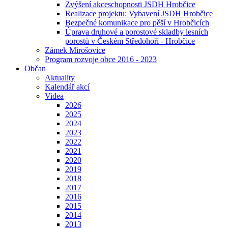
Zvýšení akceschopnosti JSDH Hrobčice
Realizace projektu: Vybavení JSDH Hrobčice
Bezpečné komunikace pro pěší v Hrobčicích
Úprava druhové a porostové skladby lesních
porostů v Českém Středohoří - Hrobčice
Zámek Mirošovice
Program rozvoje obce 2016 - 2023
Občan
Aktuality
Kalendář akcí
Videa
2026
2025
2024
2023
2022
2021
2020
2019
2018
2017
2016
2015
2014
2013