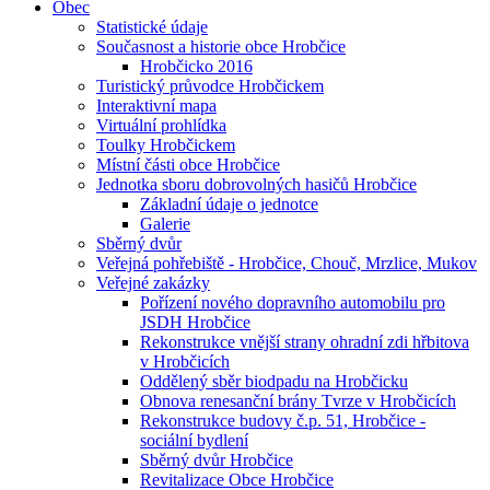
Obec
Statistické údaje
Současnost a historie obce Hrobčice
Hrobčicko 2016
Turistický průvodce Hrobčickem
Interaktivní mapa
Virtuální prohlídka
Toulky Hrobčickem
Místní části obce Hrobčice
Jednotka sboru dobrovolných hasičů Hrobčice
Základní údaje o jednotce
Galerie
Sběrný dvůr
Veřejná pohřebiště - Hrobčice, Chouč, Mrzlice, Mukov
Veřejné zakázky
Pořízení nového dopravního automobilu pro
JSDH Hrobčice
Rekonstrukce vnější strany ohradní zdi hřbitova
v Hrobčicích
Oddělený sběr biodpadu na Hrobčicku
Obnova renesanční brány Tvrze v Hrobčicích
Rekonstrukce budovy č.p. 51, Hrobčice -
sociální bydlení
Sběrný dvůr Hrobčice
Revitalizace Obce Hrobčice