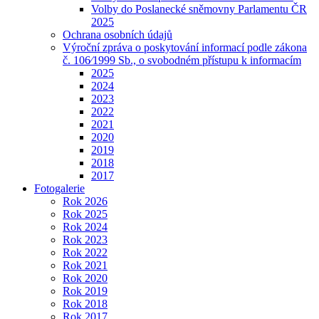
Volby do Poslanecké sněmovny Parlamentu ČR
2025
Ochrana osobních údajů
Výroční zpráva o poskytování informací podle zákona
č. 106⁄1999 Sb., o svobodném přístupu k informacím
2025
2024
2023
2022
2021
2020
2019
2018
2017
Fotogalerie
Rok 2026
Rok 2025
Rok 2024
Rok 2023
Rok 2022
Rok 2021
Rok 2020
Rok 2019
Rok 2018
Rok 2017