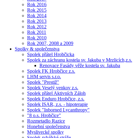
Rok 2016
Rok 2015
Rok 2014
Rok 2013
Rok 2012
Rok 2011
Rok 2010
Rok 2007, 2008 a 2009
Spolky & společenstva
Spolek přátel Hrobčicka
Spolek za záchranu kostela sv. Jakuba v Mrzlicích,z.s.
Renovace Fasády věže kostela sv. Jakuba
Spolek FK Hrobčice z.s.
LHM servis s.r.o.
Spolek "Prestiž"
Spolek Veselý venkov z.s.
Spolek přátel Aktivních Záloh
Spolek Enduro Hrobčice, z.s.
Spolek ISAR, z.s. - hipoterapie
Spolek "Inborned Lycanthropy"
"8 o.s. Hrobčice"
Rozmetadlo Razice
Honební společenstva
Myslivecké spolky
Spolek rybářské stráže