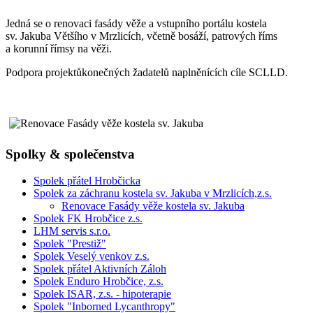
Jedná se o renovaci fasády věže a vstupního portálu kostela
sv. Jakuba Většího v Mrzlicích, včetně bosáží, patrových říms
a korunní římsy na věži.
Podpora projektůkonečných žadatelů naplněnících cíle SCLLD.
Spolky & společenstva
Spolek přátel Hrobčicka
Spolek za záchranu kostela sv. Jakuba v Mrzlicích,z.s.
Renovace Fasády věže kostela sv. Jakuba
Spolek FK Hrobčice z.s.
LHM servis s.r.o.
Spolek "Prestiž"
Spolek Veselý venkov z.s.
Spolek přátel Aktivních Záloh
Spolek Enduro Hrobčice, z.s.
Spolek ISAR, z.s. - hipoterapie
Spolek "Inborned Lycanthropy"