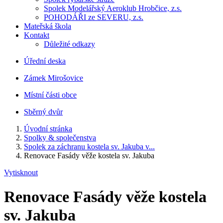
Spolek Modelářský Aeroklub Hrobčice, z.s.
POHODÁŘI ze SEVERU, z.s.
Mateřská škola
Kontakt
Důležité odkazy
Úřední deska
Zámek Mirošovice
Místní části obce
Sběrný dvůr
Úvodní stránka
Spolky & společenstva
Spolek za záchranu kostela sv. Jakuba v...
Renovace Fasády věže kostela sv. Jakuba
Vytisknout
Renovace Fasády věže kostela
sv. Jakuba