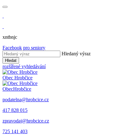
xntbnjc
Facebook
pro seniory
Hledaný výraz
Hledat
rozšířené vyhledávání
Obec
Hrobčice
Obec
Hrobčice
podatelna@hrobcice.cz
417 828 015
zpravodaj@hrobcice.cz
725 141 403