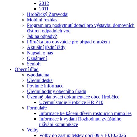
2012
2011
Hrobčický Zpravodaj
Mobilní rozhlas
Program pro poskytnutí dotací pro výstavbu domovních
čístíren odpadních vod
Jak na odpady?
Příručka pro obyvatele pro případ ohrožení
Aktuální jízdní řády
Napsali o nás
Oznámení
Senioři
Obecní úřad
e-podatelna
Úřední deska
Povinné informace
Úřední hodiny obecního úřadu
Územně plánovací dokumentace obce Hrobčice
Územní studie Hrobčice HR Z10
Formuláře
Informace ke kácení dřevin rostoucích mimo les
Informace k vydání Rozhodnutí zvláštního
užívání komunikace
Volby
Volby do zastupitelstev obcí 09.a 10.10.2026