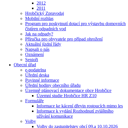
2012
2011
Hrobčický Zpravodaj
Mobilní rozhlas
Program pro poskytnutí dotací pro výstavbu domovních
čístíren odpadních vod
Jak na odpady?
Příručka pro obyvatele pro případ ohrožení
Aktuální jízdní řády
Napsali o nás
Oznámení
Senioři
Obecní úřad
e-podatelna
Úřední deska
Povinné informace
Úřední hodiny obecního úřadu
Územně plánovací dokumentace obce Hrobčice
Územní studie Hrobčice HR Z10
Formuláře
Informace ke kácení dřevin rostoucích mimo les
Informace k vydání Rozhodnutí zvláštního
užívání komunikace
Volby
Volby do zastupitelstev obcí 09.a 10.10.2026