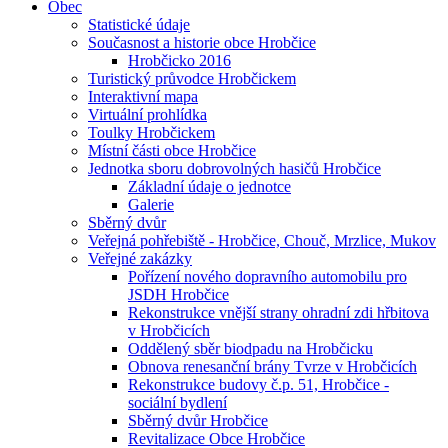
Obec
Statistické údaje
Současnost a historie obce Hrobčice
Hrobčicko 2016
Turistický průvodce Hrobčickem
Interaktivní mapa
Virtuální prohlídka
Toulky Hrobčickem
Místní části obce Hrobčice
Jednotka sboru dobrovolných hasičů Hrobčice
Základní údaje o jednotce
Galerie
Sběrný dvůr
Veřejná pohřebiště - Hrobčice, Chouč, Mrzlice, Mukov
Veřejné zakázky
Pořízení nového dopravního automobilu pro
JSDH Hrobčice
Rekonstrukce vnější strany ohradní zdi hřbitova
v Hrobčicích
Oddělený sběr biodpadu na Hrobčicku
Obnova renesanční brány Tvrze v Hrobčicích
Rekonstrukce budovy č.p. 51, Hrobčice -
sociální bydlení
Sběrný dvůr Hrobčice
Revitalizace Obce Hrobčice