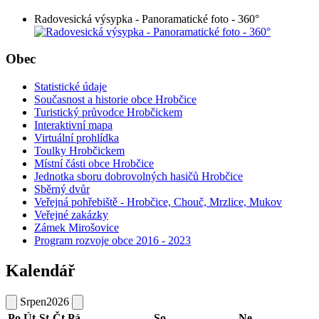
Radovesická výsypka - Panoramatické foto - 360°
Obec
Statistické údaje
Současnost a historie obce Hrobčice
Turistický průvodce Hrobčickem
Interaktivní mapa
Virtuální prohlídka
Toulky Hrobčickem
Místní části obce Hrobčice
Jednotka sboru dobrovolných hasičů Hrobčice
Sběrný dvůr
Veřejná pohřebiště - Hrobčice, Chouč, Mrzlice, Mukov
Veřejné zakázky
Zámek Mirošovice
Program rozvoje obce 2016 - 2023
Kalendář
Srpen
2026
Po
Út
St
Čt
Pá
So
Ne