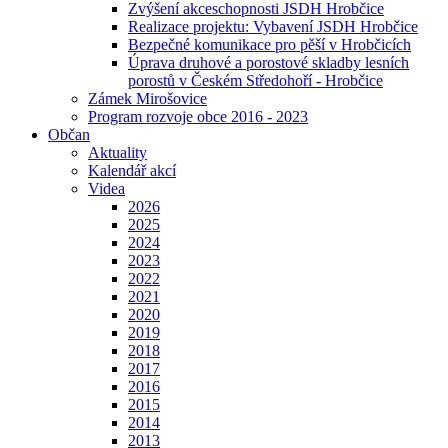
Zvýšení akceschopnosti JSDH Hrobčice
Realizace projektu: Vybavení JSDH Hrobčice
Bezpečné komunikace pro pěší v Hrobčicích
Úprava druhové a porostové skladby lesních
porostů v Českém Středohoří - Hrobčice
Zámek Mirošovice
Program rozvoje obce 2016 - 2023
Občan
Aktuality
Kalendář akcí
Videa
2026
2025
2024
2023
2022
2021
2020
2019
2018
2017
2016
2015
2014
2013