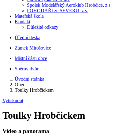
Spolek Modelářský Aeroklub Hrobčice, z.s.
POHODÁŘI ze SEVERU, z.s.
Mateřská škola
Kontakt
Důležité odkazy
Úřední deska
Zámek Mirošovice
Místní části obce
Sběrný dvůr
Úvodní stránka
Obec
Toulky Hrobčickem
Vytisknout
Toulky Hrobčickem
Video a panorama