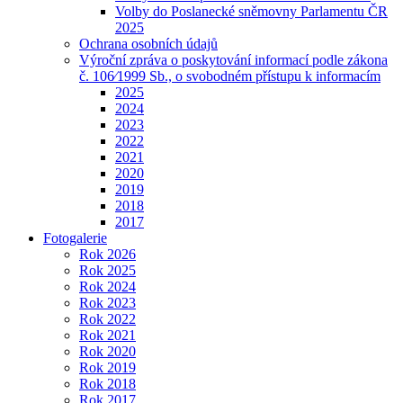
Volby do Poslanecké sněmovny Parlamentu ČR
2025
Ochrana osobních údajů
Výroční zpráva o poskytování informací podle zákona
č. 106⁄1999 Sb., o svobodném přístupu k informacím
2025
2024
2023
2022
2021
2020
2019
2018
2017
Fotogalerie
Rok 2026
Rok 2025
Rok 2024
Rok 2023
Rok 2022
Rok 2021
Rok 2020
Rok 2019
Rok 2018
Rok 2017