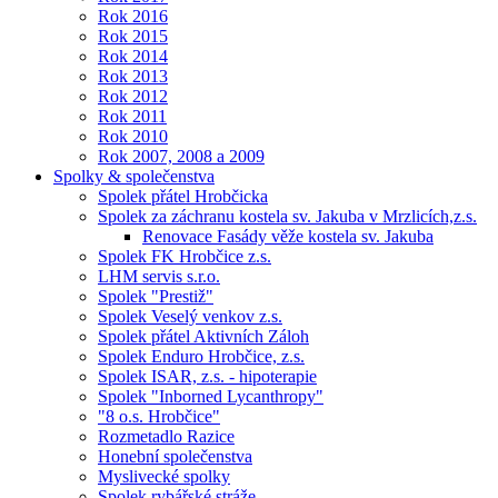
Rok 2016
Rok 2015
Rok 2014
Rok 2013
Rok 2012
Rok 2011
Rok 2010
Rok 2007, 2008 a 2009
Spolky & společenstva
Spolek přátel Hrobčicka
Spolek za záchranu kostela sv. Jakuba v Mrzlicích,z.s.
Renovace Fasády věže kostela sv. Jakuba
Spolek FK Hrobčice z.s.
LHM servis s.r.o.
Spolek "Prestiž"
Spolek Veselý venkov z.s.
Spolek přátel Aktivních Záloh
Spolek Enduro Hrobčice, z.s.
Spolek ISAR, z.s. - hipoterapie
Spolek "Inborned Lycanthropy"
"8 o.s. Hrobčice"
Rozmetadlo Razice
Honební společenstva
Myslivecké spolky
Spolek rybářské stráže