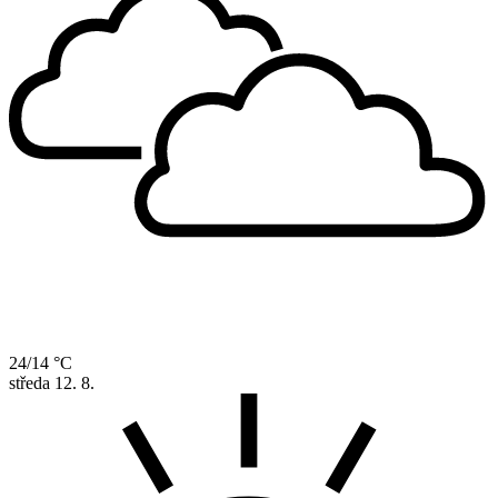
24/14 °C
středa
12. 8.