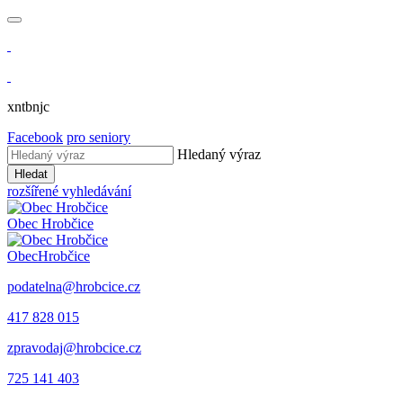
xntbnjc
Facebook
pro seniory
Hledaný výraz
Hledat
rozšířené vyhledávání
Obec
Hrobčice
Obec
Hrobčice
podatelna@hrobcice.cz
417 828 015
zpravodaj@hrobcice.cz
725 141 403