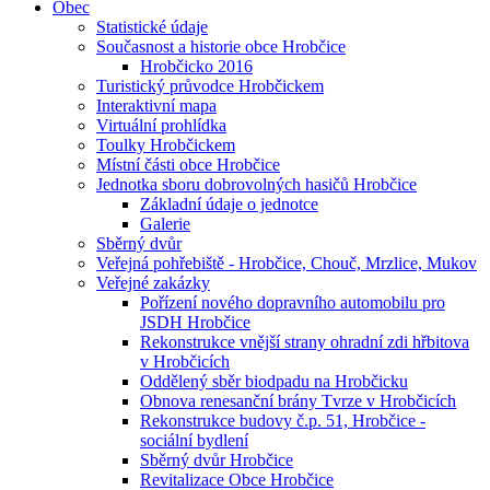
Obec
Statistické údaje
Současnost a historie obce Hrobčice
Hrobčicko 2016
Turistický průvodce Hrobčickem
Interaktivní mapa
Virtuální prohlídka
Toulky Hrobčickem
Místní části obce Hrobčice
Jednotka sboru dobrovolných hasičů Hrobčice
Základní údaje o jednotce
Galerie
Sběrný dvůr
Veřejná pohřebiště - Hrobčice, Chouč, Mrzlice, Mukov
Veřejné zakázky
Pořízení nového dopravního automobilu pro
JSDH Hrobčice
Rekonstrukce vnější strany ohradní zdi hřbitova
v Hrobčicích
Oddělený sběr biodpadu na Hrobčicku
Obnova renesanční brány Tvrze v Hrobčicích
Rekonstrukce budovy č.p. 51, Hrobčice -
sociální bydlení
Sběrný dvůr Hrobčice
Revitalizace Obce Hrobčice