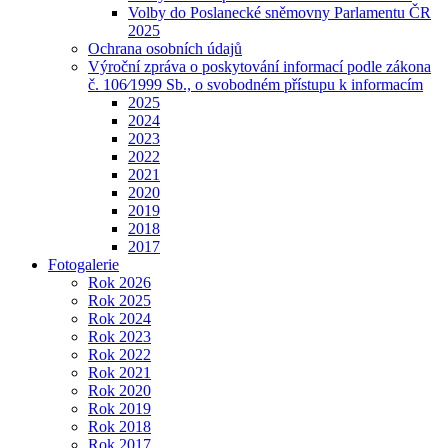
Volby do Poslanecké sněmovny Parlamentu ČR
2025
Ochrana osobních údajů
Výroční zpráva o poskytování informací podle zákona
č. 106⁄1999 Sb., o svobodném přístupu k informacím
2025
2024
2023
2022
2021
2020
2019
2018
2017
Fotogalerie
Rok 2026
Rok 2025
Rok 2024
Rok 2023
Rok 2022
Rok 2021
Rok 2020
Rok 2019
Rok 2018
Rok 2017