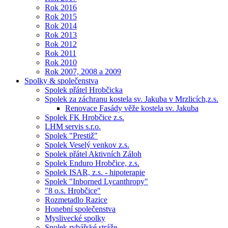
Rok 2016
Rok 2015
Rok 2014
Rok 2013
Rok 2012
Rok 2011
Rok 2010
Rok 2007, 2008 a 2009
Spolky & společenstva
Spolek přátel Hrobčicka
Spolek za záchranu kostela sv. Jakuba v Mrzlicích,z.s.
Renovace Fasády věže kostela sv. Jakuba
Spolek FK Hrobčice z.s.
LHM servis s.r.o.
Spolek "Prestiž"
Spolek Veselý venkov z.s.
Spolek přátel Aktivních Záloh
Spolek Enduro Hrobčice, z.s.
Spolek ISAR, z.s. - hipoterapie
Spolek "Inborned Lycanthropy"
"8 o.s. Hrobčice"
Rozmetadlo Razice
Honební společenstva
Myslivecké spolky
Spolek rybářské stráže