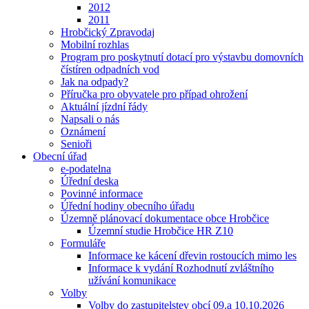
2012
2011
Hrobčický Zpravodaj
Mobilní rozhlas
Program pro poskytnutí dotací pro výstavbu domovních
čístíren odpadních vod
Jak na odpady?
Příručka pro obyvatele pro případ ohrožení
Aktuální jízdní řády
Napsali o nás
Oznámení
Senioři
Obecní úřad
e-podatelna
Úřední deska
Povinné informace
Úřední hodiny obecního úřadu
Územně plánovací dokumentace obce Hrobčice
Územní studie Hrobčice HR Z10
Formuláře
Informace ke kácení dřevin rostoucích mimo les
Informace k vydání Rozhodnutí zvláštního
užívání komunikace
Volby
Volby do zastupitelstev obcí 09.a 10.10.2026