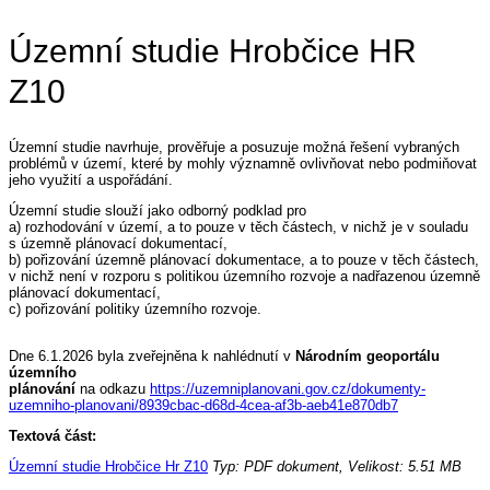
Územní studie Hrobčice HR
Z10
Územní studie navrhuje, prověřuje a posuzuje možná řešení vybraných
problémů v území, které by mohly významně ovlivňovat nebo podmiňovat
jeho využití a uspořádání.
Územní studie slouží jako odborný podklad pro
a) rozhodování v území, a to pouze v těch částech, v nichž je v souladu
s územně plánovací dokumentací,
b) pořizování územně plánovací dokumentace, a to pouze v těch částech,
v nichž není v rozporu s politikou územního rozvoje a nadřazenou územně
plánovací dokumentací,
c) pořizování politiky územního rozvoje.
Dne 6.1.2026 byla zveřejněna k nahlédnutí v
Národním geoportálu
územního
plánování
na odkazu
https://uzemniplanovani.gov.cz/dokumenty-
uzemniho-planovani/8939cbac-d68d-4cea-af3b-aeb41e870db7
Textová část:
Územní studie Hrobčice Hr Z10
Typ: PDF dokument, Velikost: 5.51 MB