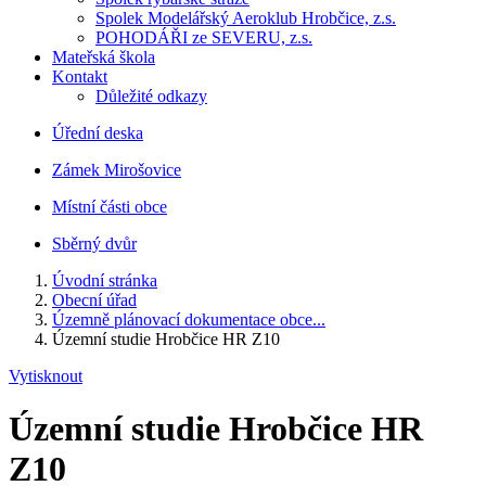
Spolek Modelářský Aeroklub Hrobčice, z.s.
POHODÁŘI ze SEVERU, z.s.
Mateřská škola
Kontakt
Důležité odkazy
Úřední deska
Zámek Mirošovice
Místní části obce
Sběrný dvůr
Úvodní stránka
Obecní úřad
Územně plánovací dokumentace obce...
Územní studie Hrobčice HR Z10
Vytisknout
Územní studie Hrobčice HR
Z10