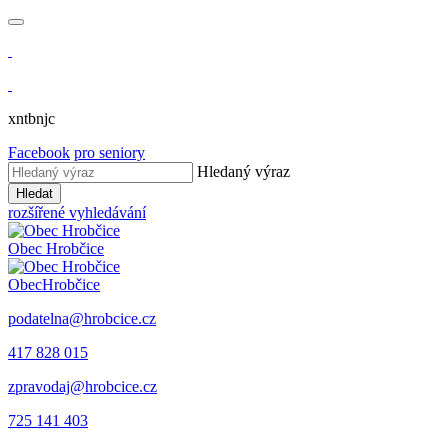
xntbnjc
Facebook
pro seniory
Hledaný výraz
Hledat
rozšířené vyhledávání
Obec
Hrobčice
Obec
Hrobčice
podatelna@hrobcice.cz
417 828 015
zpravodaj@hrobcice.cz
725 141 403