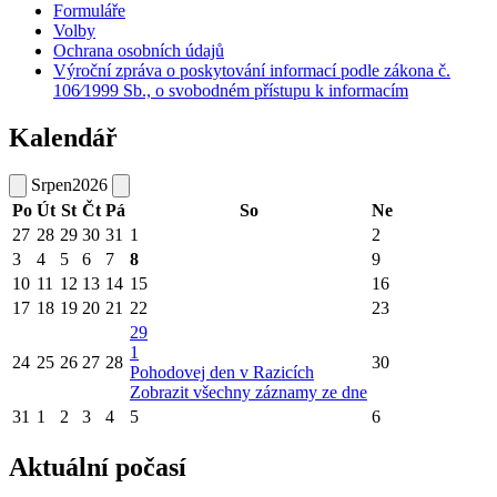
Formuláře
Volby
Ochrana osobních údajů
Výroční zpráva o poskytování informací podle zákona č.
106⁄1999 Sb., o svobodném přístupu k informacím
Kalendář
Srpen
2026
Po
Út
St
Čt
Pá
So
Ne
27
28
29
30
31
1
2
3
4
5
6
7
8
9
10
11
12
13
14
15
16
17
18
19
20
21
22
23
29
1
24
25
26
27
28
30
Pohodovej den v Razicích
Zobrazit všechny záznamy ze dne
31
1
2
3
4
5
6
Aktuální počasí