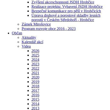
Zvýšení akceschopnosti JSDH Hrobčice
Realizace projektu: Vybavení JSDH Hrobčice
Bezpečné komunikace pro pěší v Hrobčicích
Úprava druhové a porostové skladby lesních
porostů v Českém Středohoří - Hrobčice
Zámek Mirošovice
Program rozvoje obce 2016 - 2023
Občan
Aktuality
Kalendář akcí
Videa
2026
2025
2024
2023
2022
2021
2020
2019
2018
2017
2016
2015
2014
2013