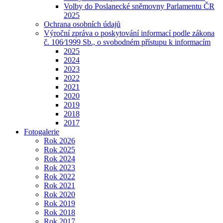
Volby do Poslanecké sněmovny Parlamentu ČR
2025
Ochrana osobních údajů
Výroční zpráva o poskytování informací podle zákona
č. 106⁄1999 Sb., o svobodném přístupu k informacím
2025
2024
2023
2022
2021
2020
2019
2018
2017
Fotogalerie
Rok 2026
Rok 2025
Rok 2024
Rok 2023
Rok 2022
Rok 2021
Rok 2020
Rok 2019
Rok 2018
Rok 2017