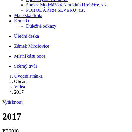
Spolek Modelářský Aeroklub Hrobčice, z.s.
POHODÁŘI ze SEVERU, z.s.
Mateřská škola
Kontakt
Důležité odkazy
Úřední deska
Zámek Mirošovice
Místní části obce
Sběrný dvůr
Úvodní stránka
Občan
Videa
2017
Vytisknout
2017
PF 2018