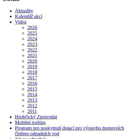
Aktuality
Kalendář akcí
Videa
2026
2025
2024
2023
2022
2021
2020
2019
2018
2017
2016
2015
2014
2013
2012
2011
Hrobčický Zpravodaj
Mobilní rozhlas
Program pro poskytnutí dotací pro výstavbu domovních
čístíren odpadních vod