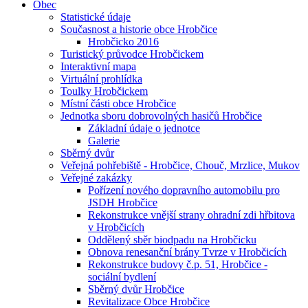
Obec
Statistické údaje
Současnost a historie obce Hrobčice
Hrobčicko 2016
Turistický průvodce Hrobčickem
Interaktivní mapa
Virtuální prohlídka
Toulky Hrobčickem
Místní části obce Hrobčice
Jednotka sboru dobrovolných hasičů Hrobčice
Základní údaje o jednotce
Galerie
Sběrný dvůr
Veřejná pohřebiště - Hrobčice, Chouč, Mrzlice, Mukov
Veřejné zakázky
Pořízení nového dopravního automobilu pro
JSDH Hrobčice
Rekonstrukce vnější strany ohradní zdi hřbitova
v Hrobčicích
Oddělený sběr biodpadu na Hrobčicku
Obnova renesanční brány Tvrze v Hrobčicích
Rekonstrukce budovy č.p. 51, Hrobčice -
sociální bydlení
Sběrný dvůr Hrobčice
Revitalizace Obce Hrobčice