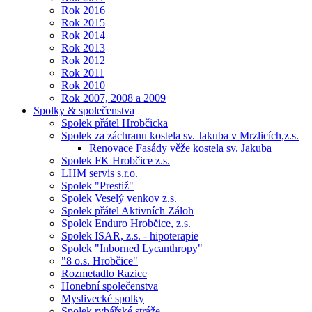
Rok 2016
Rok 2015
Rok 2014
Rok 2013
Rok 2012
Rok 2011
Rok 2010
Rok 2007, 2008 a 2009
Spolky & společenstva
Spolek přátel Hrobčicka
Spolek za záchranu kostela sv. Jakuba v Mrzlicích,z.s.
Renovace Fasády věže kostela sv. Jakuba
Spolek FK Hrobčice z.s.
LHM servis s.r.o.
Spolek "Prestiž"
Spolek Veselý venkov z.s.
Spolek přátel Aktivních Záloh
Spolek Enduro Hrobčice, z.s.
Spolek ISAR, z.s. - hipoterapie
Spolek "Inborned Lycanthropy"
"8 o.s. Hrobčice"
Rozmetadlo Razice
Honební společenstva
Myslivecké spolky
Spolek rybářské stráže