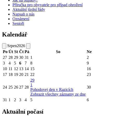
Jak na odpady?
Příručka pro obyvatele pro případ ohrožení
Aktuální jízdní řády
Napsali o nás
Oznámení
Senioři
Kalendář
Srpen
2026
Po
Út
St
Čt
Pá
So
Ne
27
28
29
30
31
1
2
3
4
5
6
7
8
9
10
11
12
13
14
15
16
17
18
19
20
21
22
23
29
1
24
25
26
27
28
30
Pohodovej den v Razicích
Zobrazit všechny záznamy ze dne
31
1
2
3
4
5
6
Aktuální počasí