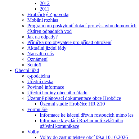
2012
2011
Hrobčický Zpravodaj
Mobilní rozhlas
Program pro poskytnutí dotací pro výstavbu domovních
čístíren odpadních vod
Jak na odpady?
Příručka pro obyvatele pro případ ohrožení
Aktuální jízdní řády
Napsali o nás
Oznámení
Senioři
Obecní úřad
e-podatelna
Úřední deska
Povinné informace
Úřední hodiny obecního úřadu
Územně plánovací dokumentace obce Hrobčice
Územní studie Hrobčice HR Z10
Formuláře
Informace ke kácení dřevin rostoucích mimo les
Informace k vydání Rozhodnutí zvláštního
užívání komunikace
Volby
Volby do zastupitelstev obcí 09.a 10.10.2026