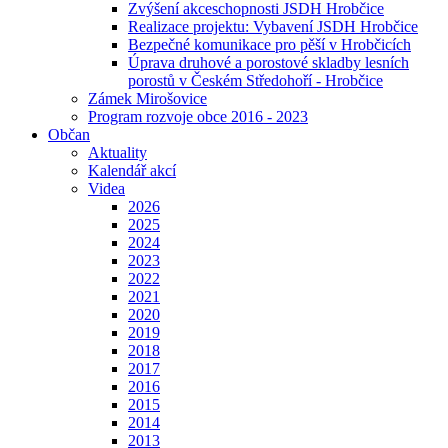
Zvýšení akceschopnosti JSDH Hrobčice
Realizace projektu: Vybavení JSDH Hrobčice
Bezpečné komunikace pro pěší v Hrobčicích
Úprava druhové a porostové skladby lesních
porostů v Českém Středohoří - Hrobčice
Zámek Mirošovice
Program rozvoje obce 2016 - 2023
Občan
Aktuality
Kalendář akcí
Videa
2026
2025
2024
2023
2022
2021
2020
2019
2018
2017
2016
2015
2014
2013