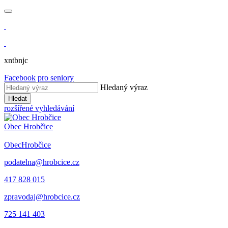
xntbnjc
Facebook
pro seniory
Hledaný výraz
Hledat
rozšířené vyhledávání
Obec
Hrobčice
Obec
Hrobčice
podatelna@hrobcice.cz
417 828 015
zpravodaj@hrobcice.cz
725 141 403