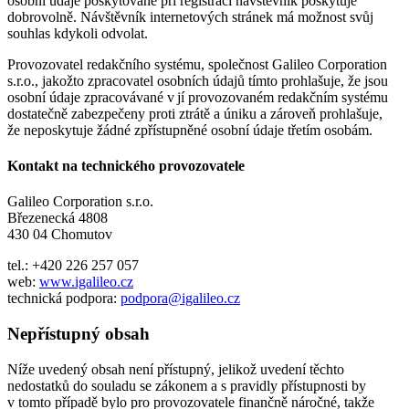
osobní údaje poskytované při registraci návštěvník poskytuje
dobrovolně. Návštěvník internetových stránek má možnost svůj
souhlas kdykoli odvolat.
Provozovatel redakčního systému, společnost Galileo Corporation
s.r.o., jakožto zpracovatel osobních údajů tímto prohlašuje, že jsou
osobní údaje zpracovávané v jí provozovaném redakčním systému
dostatečně zabezpečeny proti ztrátě a úniku a zároveň prohlašuje,
že neposkytuje žádné zpřístupněné osobní údaje třetím osobám.
Kontakt na technického provozovatele
Galileo Corporation s.r.o.
Březenecká 4808
430 04 Chomutov
tel.: +420 226 257 057
web:
www.igalileo.cz
technická podpora:
podpora@igalileo.cz
Nepřístupný obsah
Níže uvedený obsah není přístupný, jelikož uvedení těchto
nedostatků do souladu se zákonem a s pravidly přístupnosti by
v tomto případě bylo pro provozovatele finančně náročné, takže