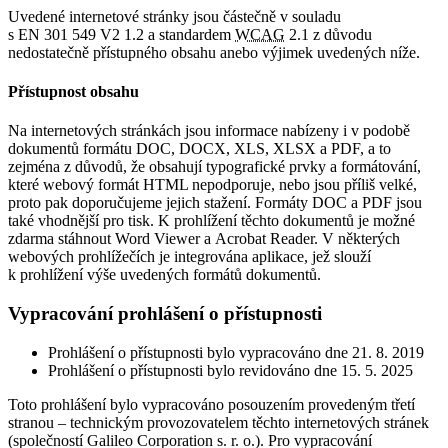
Uvedené internetové stránky jsou částečně v souladu
s EN 301 549 V2 1.2 a standardem
WCAG
2.1 z důvodu
nedostatečně přístupného obsahu anebo výjimek uvedených níže.
Přístupnost obsahu
Na internetových stránkách jsou informace nabízeny i v podobě
dokumentů formátu DOC, DOCX, XLS, XLSX a PDF, a to
zejména z důvodů, že obsahují typografické prvky a formátování,
které webový formát HTML nepodporuje, nebo jsou příliš velké,
proto pak doporučujeme jejich stažení. Formáty DOC a PDF jsou
také vhodnější pro tisk. K prohlížení těchto dokumentů je možné
zdarma stáhnout Word Viewer a Acrobat Reader. V některých
webových prohlížečích je integrována aplikace, jež slouží
k prohlížení výše uvedených formátů dokumentů.
Vypracování prohlášení o přístupnosti
Prohlášení o přístupnosti bylo vypracováno dne 21. 8. 2019
Prohlášení o přístupnosti bylo revidováno dne 15. 5. 2025
Toto prohlášení bylo vypracováno posouzením provedeným třetí
stranou – technickým provozovatelem těchto internetových stránek
(společností Galileo Corporation s. r. o.). Pro vypracování