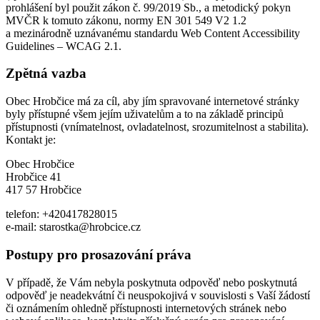
prohlášení byl použit zákon č. 99/2019 Sb., a metodický pokyn
MVČR k tomuto zákonu, normy EN 301 549 V2 1.2
a mezinárodně uznávanému standardu Web Content Accessibility
Guidelines – WCAG 2.1.
Zpětná vazba
Obec Hrobčice má za cíl, aby jím spravované internetové stránky
byly přístupné všem jejím uživatelům a to na základě principů
přístupnosti (vnímatelnost, ovladatelnost, srozumitelnost a stabilita).
Kontakt je:
Obec Hrobčice
Hrobčice 41
417 57 Hrobčice
telefon: +420417828015
e-mail: starostka@hrobcice.cz
Postupy pro prosazování práva
V případě, že Vám nebyla poskytnuta odpověď nebo poskytnutá
odpověď je neadekvátní či neuspokojivá v souvislosti s Vaší žádostí
či oznámením ohledně přístupnosti internetových stránek nebo