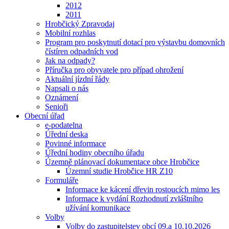
2012
2011
Hrobčický Zpravodaj
Mobilní rozhlas
Program pro poskytnutí dotací pro výstavbu domovních
čístíren odpadních vod
Jak na odpady?
Příručka pro obyvatele pro případ ohrožení
Aktuální jízdní řády
Napsali o nás
Oznámení
Senioři
Obecní úřad
e-podatelna
Úřední deska
Povinné informace
Úřední hodiny obecního úřadu
Územně plánovací dokumentace obce Hrobčice
Územní studie Hrobčice HR Z10
Formuláře
Informace ke kácení dřevin rostoucích mimo les
Informace k vydání Rozhodnutí zvláštního
užívání komunikace
Volby
Volby do zastupitelstev obcí 09.a 10.10.2026