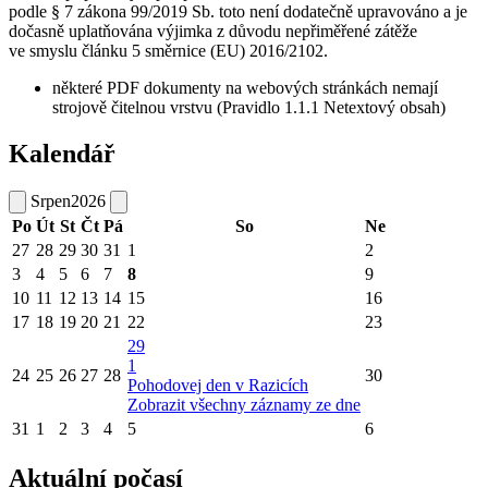
podle § 7 zákona 99/2019 Sb. toto není dodatečně upravováno a je
dočasně uplatňována výjimka z důvodu nepřiměřené zátěže
ve smyslu článku 5 směrnice (EU) 2016/2102.
některé PDF dokumenty na webových stránkách nemají
strojově čitelnou vrstvu (Pravidlo 1.1.1 Netextový obsah)
Kalendář
Srpen
2026
Po
Út
St
Čt
Pá
So
Ne
27
28
29
30
31
1
2
3
4
5
6
7
8
9
10
11
12
13
14
15
16
17
18
19
20
21
22
23
29
1
24
25
26
27
28
30
Pohodovej den v Razicích
Zobrazit všechny záznamy ze dne
31
1
2
3
4
5
6
Aktuální počasí