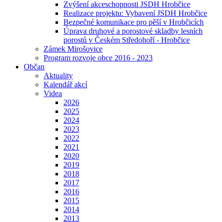
Zvýšení akceschopnosti JSDH Hrobčice
Realizace projektu: Vybavení JSDH Hrobčice
Bezpečné komunikace pro pěší v Hrobčicích
Úprava druhové a porostové skladby lesních
porostů v Českém Středohoří - Hrobčice
Zámek Mirošovice
Program rozvoje obce 2016 - 2023
Občan
Aktuality
Kalendář akcí
Videa
2026
2025
2024
2023
2022
2021
2020
2019
2018
2017
2016
2015
2014
2013