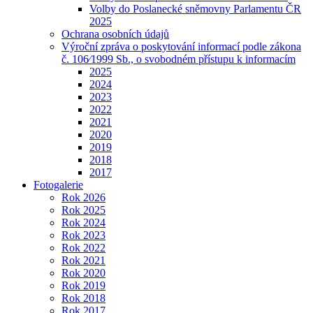
Volby do Poslanecké sněmovny Parlamentu ČR
2025
Ochrana osobních údajů
Výroční zpráva o poskytování informací podle zákona
č. 106⁄1999 Sb., o svobodném přístupu k informacím
2025
2024
2023
2022
2021
2020
2019
2018
2017
Fotogalerie
Rok 2026
Rok 2025
Rok 2024
Rok 2023
Rok 2022
Rok 2021
Rok 2020
Rok 2019
Rok 2018
Rok 2017