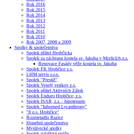
Rok 2016
Rok 2015
Rok 2014
Rok 2013
Rok 2012
Rok 2011
Rok 2010
Rok 2007, 2008 a 2009
Spolky & společenstva
Spolek přátel Hrobčicka
Spolek za záchranu kostela sv. Jakuba v Mrzlicích,z.s.
Renovace Fasády věže kostela sv. Jakuba
Spolek FK Hrobčice z.s.
LHM servis s.r.o.
Spolek "Prestiž"
Spolek Veselý venkov z.s.
Spolek přátel Aktivních Záloh
Spolek Enduro Hrobčice, z.s.
Spolek ISAR, z.s. - hipoterapie
Spolek "Inborned Lycanthropy"
"8 o.s. Hrobčice"
Rozmetadlo Razice
Honební společenstva
Myslivecké spolky
Spolek rybářské stráže