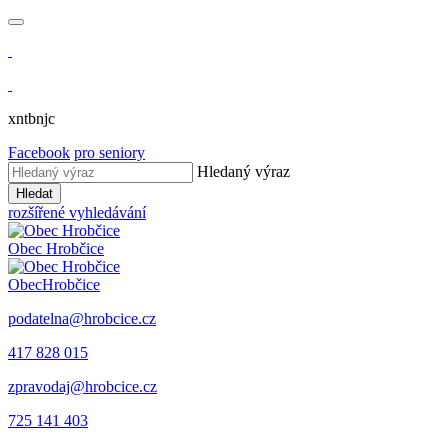
xntbnjc
Facebook
pro seniory
Hledaný výraz
Hledat
rozšířené vyhledávání
Obec
Hrobčice
Obec
Hrobčice
podatelna@hrobcice.cz
417 828 015
zpravodaj@hrobcice.cz
725 141 403