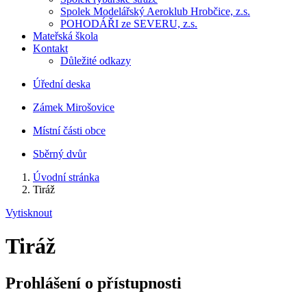
Spolek Modelářský Aeroklub Hrobčice, z.s.
POHODÁŘI ze SEVERU, z.s.
Mateřská škola
Kontakt
Důležité odkazy
Úřední deska
Zámek Mirošovice
Místní části obce
Sběrný dvůr
Úvodní stránka
Tiráž
Vytisknout
Tiráž
Prohlášení o přístupnosti