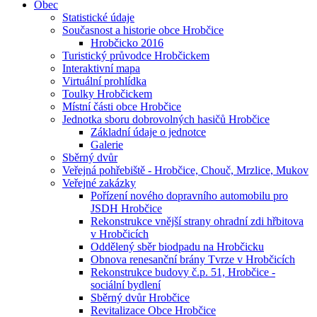
Obec
Statistické údaje
Současnost a historie obce Hrobčice
Hrobčicko 2016
Turistický průvodce Hrobčickem
Interaktivní mapa
Virtuální prohlídka
Toulky Hrobčickem
Místní části obce Hrobčice
Jednotka sboru dobrovolných hasičů Hrobčice
Základní údaje o jednotce
Galerie
Sběrný dvůr
Veřejná pohřebiště - Hrobčice, Chouč, Mrzlice, Mukov
Veřejné zakázky
Pořízení nového dopravního automobilu pro
JSDH Hrobčice
Rekonstrukce vnější strany ohradní zdi hřbitova
v Hrobčicích
Oddělený sběr biodpadu na Hrobčicku
Obnova renesanční brány Tvrze v Hrobčicích
Rekonstrukce budovy č.p. 51, Hrobčice -
sociální bydlení
Sběrný dvůr Hrobčice
Revitalizace Obce Hrobčice