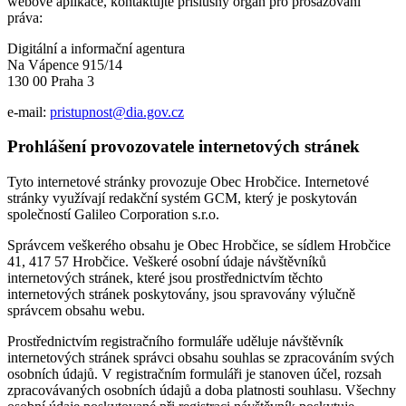
webové aplikace, kontaktujte příslušný orgán pro prosazování
práva:
Digitální a informační agentura
Na Vápence 915/14
130 00 Praha 3
e-mail:
pristupnost@dia.gov.cz
Prohlášení provozovatele internetových stránek
Tyto internetové stránky provozuje Obec Hrobčice. Internetové
stránky využívají redakční systém GCM, který je poskytován
společností Galileo Corporation s.r.o.
Správcem veškerého obsahu je Obec Hrobčice, se sídlem Hrobčice
41, 417 57 Hrobčice. Veškeré osobní údaje návštěvníků
internetových stránek, které jsou prostřednictvím těchto
internetových stránek poskytovány, jsou spravovány výlučně
správcem obsahu webu.
Prostřednictvím registračního formuláře uděluje návštěvník
internetových stránek správci obsahu souhlas se zpracováním svých
osobních údajů. V registračním formuláři je stanoven účel, rozsah
zpracovávaných osobních údajů a doba platnosti souhlasu. Všechny