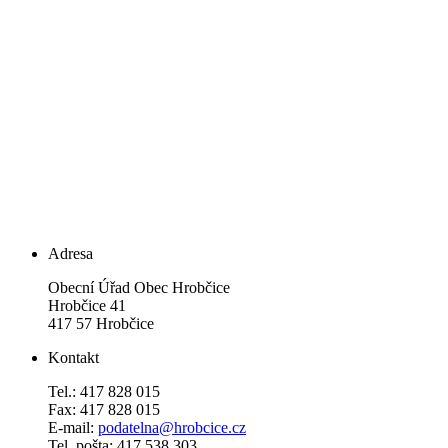
Adresa
Obecní Úřad Obec Hrobčice
Hrobčice 41
417 57 Hrobčice
Kontakt
Tel.: 417 828 015
Fax: 417 828 015
E-mail:
podatelna@hrobcice.cz
Tel. pošta: 417 538 303