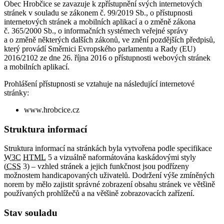
Obec Hrobčice se zavazuje k zpřístupnění svých internetových
stránek v souladu se zákonem č. 99/2019 Sb., o přístupnosti
internetových stránek a mobilních aplikací a o změně zákona
č. 365/2000 Sb., o informačních systémech veřejné správy
a o změně některých dalších zákonů, ve znění pozdějších předpisů,
který provádí Směrnici Evropského parlamentu a Rady (EU)
2016/2102 ze dne 26. října 2016 o přístupnosti webových stránek
a mobilních aplikací.
Prohlášení přístupnosti se vztahuje na následující internetové
stránky:
www.hrobcice.cz
Struktura informací
Struktura informací na stránkách byla vytvořena podle specifikace
W3C
HTML
5 a vizuálně naformátována kaskádovými styly
(
CSS
3) – vzhled stránek a jejich funkčnost jsou podřízeny
možnostem handicapovaných uživatelů. Dodržení výše zmíněných
norem by mělo zajistit správné zobrazení obsahu stránek ve většině
používaných prohlížečů a na většině zobrazovacích zařízení.
Stav souladu