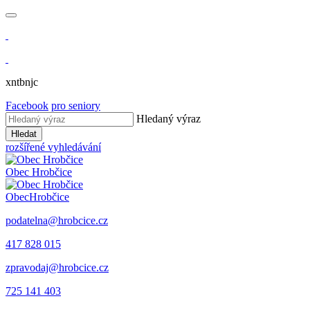
xntbnjc
Facebook
pro seniory
Hledaný výraz
Hledat
rozšířené vyhledávání
Obec
Hrobčice
Obec
Hrobčice
podatelna@hrobcice.cz
417 828 015
zpravodaj@hrobcice.cz
725 141 403