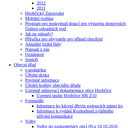
2012
2011
Hrobčický Zpravodaj
Mobilní rozhlas
Program pro poskytnutí dotací pro výstavbu domovních
čístíren odpadních vod
Jak na odpady?
Příručka pro obyvatele pro případ ohrožení
Aktuální jízdní řády
Napsali o nás
Oznámení
Senioři
Obecní úřad
e-podatelna
Úřední deska
Povinné informace
Úřední hodiny obecního úřadu
Územně plánovací dokumentace obce Hrobčice
Územní studie Hrobčice HR Z10
Formuláře
Informace ke kácení dřevin rostoucích mimo les
Informace k vydání Rozhodnutí zvláštního
užívání komunikace
Volby
Volby do zastupitelstev obcí 09.a 10.10.2026