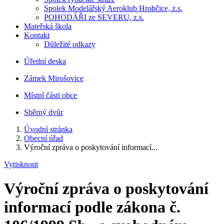
Spolek Modelářský Aeroklub Hrobčice, z.s.
POHODÁŘI ze SEVERU, z.s.
Mateřská škola
Kontakt
Důležité odkazy
Úřední deska
Zámek Mirošovice
Místní části obce
Sběrný dvůr
Úvodní stránka
Obecní úřad
Výroční zpráva o poskytování informací...
Vytisknout
Výroční zpráva o poskytování
informací podle zákona č.