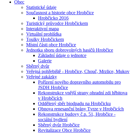
Obec
Statistické údaje
Současnost a historie obce Hrobčice
Hrobčicko 2016
Turistický průvodce Hrobčickem
Interaktivní mapa
Virtuální prohlídka
Toulky Hrobčickem
Místní části obce Hrobčice
Jednotka sboru dobrovolných hasičů Hrobčice
Základní údaje o jednotce
Galerie
Sběrný dvůr
Veřejná pohřebiště - Hrobčice, Chouč, Mrzlice, Mukov
Veřejné zakázky
Pořízení nového dopravního automobilu pro
JSDH Hrobčice
Rekonstrukce vnější strany ohradní zdi hřbitova
v Hrobčicích
Oddělený sběr biodpadu na Hrobčicku
Obnova renesanční brány Tvrze v Hrobčicích
Rekonstrukce budovy č.p. 51, Hrobčice -
sociální bydlení
Sběrný dvůr Hrobčice
Revitalizace Obce Hrobčice