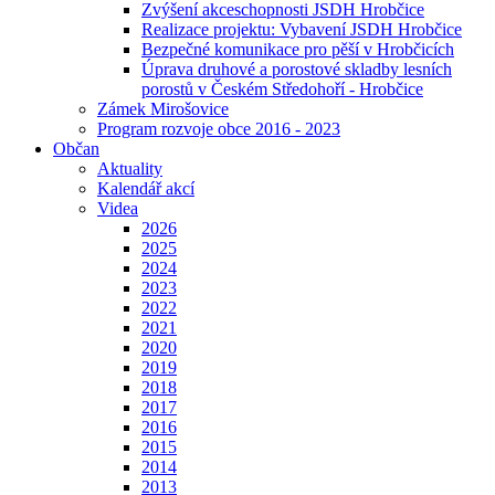
Zvýšení akceschopnosti JSDH Hrobčice
Realizace projektu: Vybavení JSDH Hrobčice
Bezpečné komunikace pro pěší v Hrobčicích
Úprava druhové a porostové skladby lesních
porostů v Českém Středohoří - Hrobčice
Zámek Mirošovice
Program rozvoje obce 2016 - 2023
Občan
Aktuality
Kalendář akcí
Videa
2026
2025
2024
2023
2022
2021
2020
2019
2018
2017
2016
2015
2014
2013