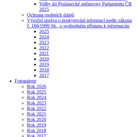
Volby do Poslanecké sněmovny Parlamentu ČR
2025
Ochrana osobních údajů
Výroční zpráva o poskytování informací podle zákona
č. 106⁄1999 Sb., o svobodném přístupu k informacím
2025
2024
2023
2022
2021
2020
2019
2018
2017
Fotogalerie
Rok 2026
Rok 2025
Rok 2024
Rok 2023
Rok 2022
Rok 2021
Rok 2020
Rok 2019
Rok 2018
Rok 2017