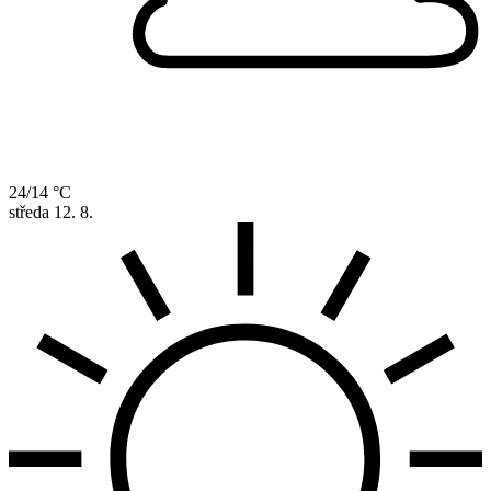
24/14 °C
středa
12. 8.