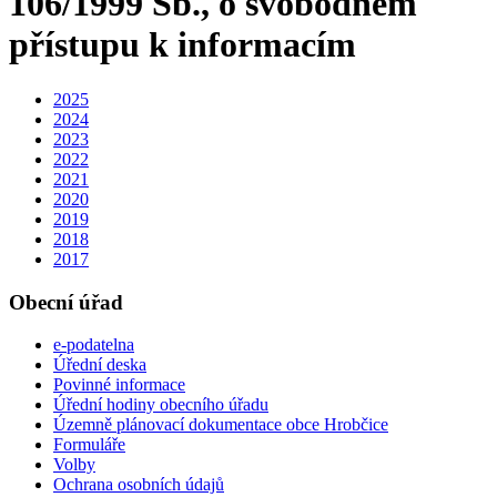
106/1999 Sb., o svobodném
přístupu k informacím
2025
2024
2023
2022
2021
2020
2019
2018
2017
Obecní úřad
e-podatelna
Úřední deska
Povinné informace
Úřední hodiny obecního úřadu
Územně plánovací dokumentace obce Hrobčice
Formuláře
Volby
Ochrana osobních údajů