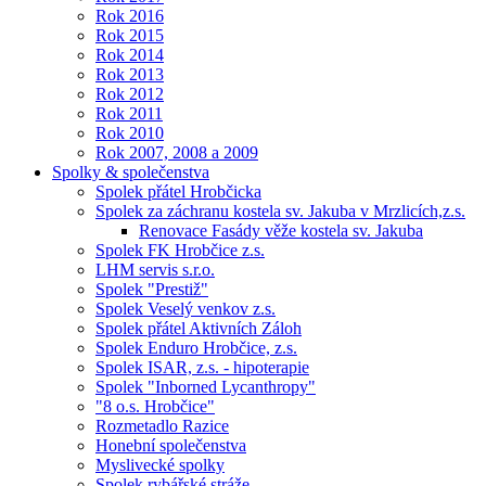
Rok 2016
Rok 2015
Rok 2014
Rok 2013
Rok 2012
Rok 2011
Rok 2010
Rok 2007, 2008 a 2009
Spolky & společenstva
Spolek přátel Hrobčicka
Spolek za záchranu kostela sv. Jakuba v Mrzlicích,z.s.
Renovace Fasády věže kostela sv. Jakuba
Spolek FK Hrobčice z.s.
LHM servis s.r.o.
Spolek "Prestiž"
Spolek Veselý venkov z.s.
Spolek přátel Aktivních Záloh
Spolek Enduro Hrobčice, z.s.
Spolek ISAR, z.s. - hipoterapie
Spolek "Inborned Lycanthropy"
"8 o.s. Hrobčice"
Rozmetadlo Razice
Honební společenstva
Myslivecké spolky
Spolek rybářské stráže