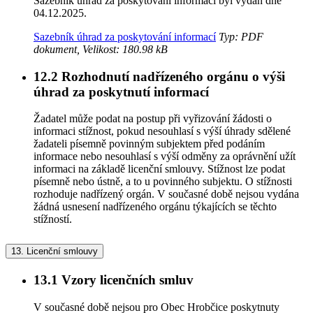
Sazebník úhrad za poskytování informací byl vydán dne
04.12.2025.
Sazebník úhrad za poskytování informací
Typ: PDF
dokument, Velikost: 180.98 kB
12.2
Rozhodnutí nadřízeného orgánu o výši
úhrad za poskytnutí informací
Žadatel může podat na postup při vyřizování žádosti o
informaci stížnost, pokud nesouhlasí s výší úhrady sdělené
žadateli písemně povinným subjektem před podáním
informace nebo nesouhlasí s výší odměny za oprávnění užít
informaci na základě licenční smlouvy. Stížnost lze podat
písemně nebo ústně, a to u povinného subjektu. O stížnosti
rozhoduje nadřízený orgán. V současné době nejsou vydána
žádná usnesení nadřízeného orgánu týkajících se těchto
stížností.
13.
Licenční smlouvy
13.1
Vzory licenčních smluv
V současné době nejsou pro Obec Hrobčice poskytnuty