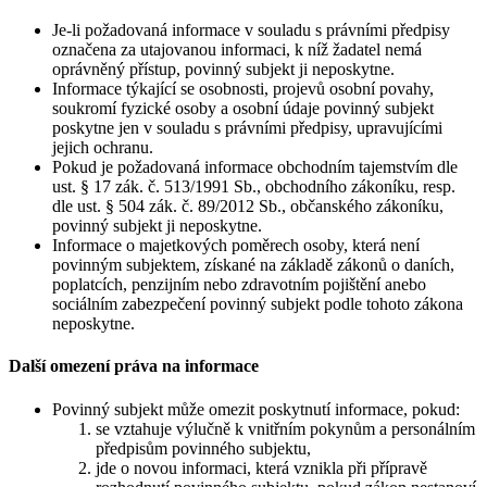
Je-li požadovaná informace v souladu s právními předpisy
označena za utajovanou informaci, k níž žadatel nemá
oprávněný přístup, povinný subjekt ji neposkytne.
Informace týkající se osobnosti, projevů osobní povahy,
soukromí fyzické osoby a osobní údaje povinný subjekt
poskytne jen v souladu s právními předpisy, upravujícími
jejich ochranu.
Pokud je požadovaná informace obchodním tajemstvím dle
ust. § 17 zák. č. 513/1991 Sb., obchodního zákoníku, resp.
dle ust. § 504 zák. č. 89/2012 Sb., občanského zákoníku,
povinný subjekt ji neposkytne.
Informace o majetkových poměrech osoby, která není
povinným subjektem, získané na základě zákonů o daních,
poplatcích, penzijním nebo zdravotním pojištění anebo
sociálním zabezpečení povinný subjekt podle tohoto zákona
neposkytne.
Další omezení práva na informace
Povinný subjekt může omezit poskytnutí informace, pokud:
se vztahuje výlučně k vnitřním pokynům a personálním
předpisům povinného subjektu,
jde o novou informaci, která vznikla při přípravě