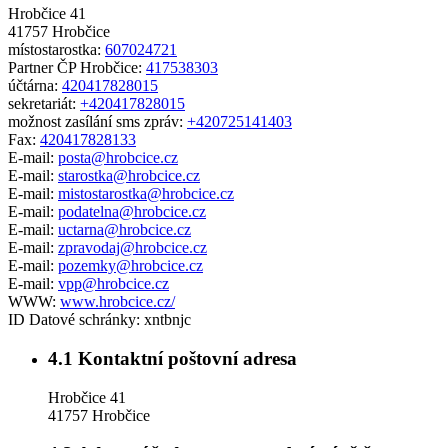
Hrobčice 41
41757 Hrobčice
místostarostka:
607024721
Partner ČP Hrobčice:
417538303
účtárna:
420417828015
sekretariát:
+420417828015
možnost zasílání sms zpráv:
+420725141403
Fax:
420417828133
E-mail:
posta@hrobcice.cz
E-mail:
starostka@hrobcice.cz
E-mail:
mistostarostka@hrobcice.cz
E-mail:
podatelna@hrobcice.cz
E-mail:
uctarna@hrobcice.cz
E-mail:
zpravodaj@hrobcice.cz
E-mail:
pozemky@hrobcice.cz
E-mail:
vpp@hrobcice.cz
WWW:
www.hrobcice.cz/
ID Datové schránky:
xntbnjc
4.1
Kontaktní poštovní adresa
Hrobčice 41
41757 Hrobčice