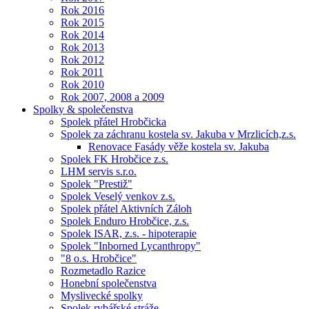
Rok 2016
Rok 2015
Rok 2014
Rok 2013
Rok 2012
Rok 2011
Rok 2010
Rok 2007, 2008 a 2009
Spolky & společenstva
Spolek přátel Hrobčicka
Spolek za záchranu kostela sv. Jakuba v Mrzlicích,z.s.
Renovace Fasády věže kostela sv. Jakuba
Spolek FK Hrobčice z.s.
LHM servis s.r.o.
Spolek "Prestiž"
Spolek Veselý venkov z.s.
Spolek přátel Aktivních Záloh
Spolek Enduro Hrobčice, z.s.
Spolek ISAR, z.s. - hipoterapie
Spolek "Inborned Lycanthropy"
"8 o.s. Hrobčice"
Rozmetadlo Razice
Honební společenstva
Myslivecké spolky
Spolek rybářské stráže