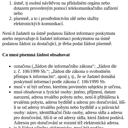
ústně, tj osobní návštěvou na příslušném orgánu nebo
dotazem provedeným pomocí telekomunikačního zařízení
nebo
písemně, a to i prostřednictvím sítě nebo služby
elektronických komunikací.
Není-li žadateli na ústně podanou žádost informace poskytnuta
anebo nepovažuje-li žadatel informaci poskytnutou na ústně
podanou žádost za dostačující, je třeba podat žádost písemně.
Co musí písemná žádost obsahovat
označena („žádost dle informačního zákona“; „žádost dle
z. č. 106/1999 Sb.“; „žádost dle zákona o svobodném
přístupu k informacím“, apod.), tj., že se žadatel domáhá
poskytnutí informací podle zákona č. 106/1999 Sb.
musí v ní být určeno, kterému povinném subjektu je určena,
musí obsahovat u fyzické osoby: jméno, příjmení, datum
narození, adresu trvalého pobytu nebo, není-li přihlášena k
trvalému pobytu, adresu bydliště a adresu pro doručování, liší-
li se od adresy trvalého pobytu nebo bydliště a u právnické
osoby: název, identifikační číslo osoby, adresu sídla a adresu
pro doručování, liší-li se od adresy sídla, která žádost podává.
Adresou pro doručování se rozumí též elektronická adresa.
je-li žádost učiněna elektronicky, musí být podána