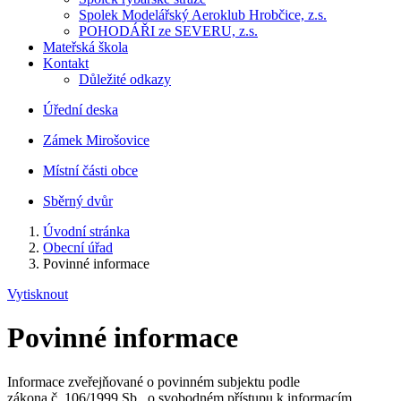
Spolek Modelářský Aeroklub Hrobčice, z.s.
POHODÁŘI ze SEVERU, z.s.
Mateřská škola
Kontakt
Důležité odkazy
Úřední deska
Zámek Mirošovice
Místní části obce
Sběrný dvůr
Úvodní stránka
Obecní úřad
Povinné informace
Vytisknout
Povinné informace
Informace zveřejňované o povinném subjektu podle
zákona č. 106/1999 Sb., o svobodném přístupu k informacím