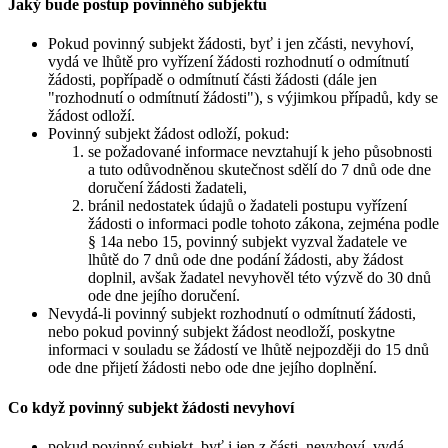
Jaký bude postup povinného subjektu
Pokud povinný subjekt žádosti, byť i jen zčásti, nevyhoví,
vydá ve lhůtě pro vyřízení žádosti rozhodnutí o odmítnutí
žádosti, popřípadě o odmítnutí části žádosti (dále jen
"rozhodnutí o odmítnutí žádosti"), s výjimkou případů, kdy se
žádost odloží.
Povinný subjekt žádost odloží, pokud:
se požadované informace nevztahují k jeho působnosti
a tuto odůvodněnou skutečnost sdělí do 7 dnů ode dne
doručení žádosti žadateli,
bránil nedostatek údajů o žadateli postupu vyřízení
žádosti o informaci podle tohoto zákona, zejména podle
§ 14a nebo 15, povinný subjekt vyzval žadatele ve
lhůtě do 7 dnů ode dne podání žádosti, aby žádost
doplnil, avšak žadatel nevyhověl této výzvě do 30 dnů
ode dne jejího doručení.
Nevydá-li povinný subjekt rozhodnutí o odmítnutí žádosti,
nebo pokud povinný subjekt žádost neodloží, poskytne
informaci v souladu se žádostí ve lhůtě nejpozději do 15 dnů
ode dne přijetí žádosti nebo ode dne jejího doplnění.
Co když povinný subjekt žádosti nevyhoví
pokud povinný subjekt, byť i jen z části, nevyhoví, vydá