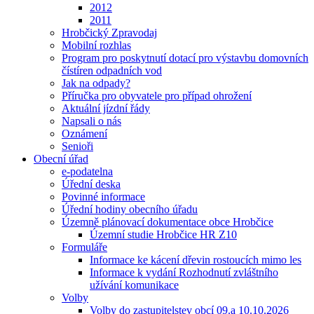
2012
2011
Hrobčický Zpravodaj
Mobilní rozhlas
Program pro poskytnutí dotací pro výstavbu domovních
čístíren odpadních vod
Jak na odpady?
Příručka pro obyvatele pro případ ohrožení
Aktuální jízdní řády
Napsali o nás
Oznámení
Senioři
Obecní úřad
e-podatelna
Úřední deska
Povinné informace
Úřední hodiny obecního úřadu
Územně plánovací dokumentace obce Hrobčice
Územní studie Hrobčice HR Z10
Formuláře
Informace ke kácení dřevin rostoucích mimo les
Informace k vydání Rozhodnutí zvláštního
užívání komunikace
Volby
Volby do zastupitelstev obcí 09.a 10.10.2026