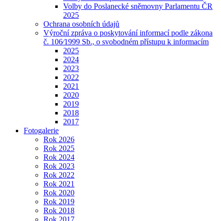
Volby do Poslanecké sněmovny Parlamentu ČR
2025
Ochrana osobních údajů
Výroční zpráva o poskytování informací podle zákona
č. 106⁄1999 Sb., o svobodném přístupu k informacím
2025
2024
2023
2022
2021
2020
2019
2018
2017
Fotogalerie
Rok 2026
Rok 2025
Rok 2024
Rok 2023
Rok 2022
Rok 2021
Rok 2020
Rok 2019
Rok 2018
Rok 2017