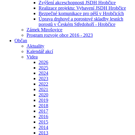
Zvýšení akceschopnosti JSDH Hrobčice
Realizace projektu: Vybavení JSDH Hrobčice
Bezpečné komunikace pro pěší v Hrobčicích
Úprava druhové a porostové skladby lesních
porostů v Českém Středohoří - Hrobčice
Zámek Mirošovice
Program rozvoje obce 2016 - 2023
Občan
Aktuality
Kalendář akcí
Videa
2026
2025
2024
2023
2022
2021
2020
2019
2018
2017
2016
2015
2014
2013