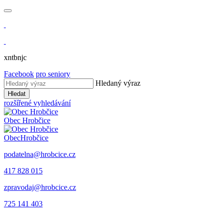
xntbnjc
Facebook
pro seniory
Hledaný výraz
Hledat
rozšířené vyhledávání
Obec
Hrobčice
Obec
Hrobčice
podatelna@hrobcice.cz
417 828 015
zpravodaj@hrobcice.cz
725 141 403