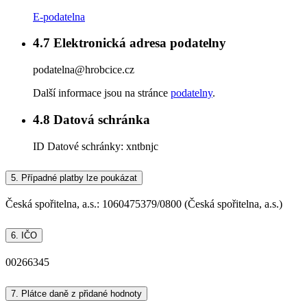
E-podatelna
4.7
Elektronická adresa podatelny
podatelna@hrobcice.cz
Další informace jsou na stránce
podatelny
.
4.8
Datová schránka
ID Datové schránky:
xntbnjc
5.
Případné platby lze poukázat
Česká spořitelna, a.s.: 1060475379/0800 (Česká spořitelna, a.s.)
6.
IČO
00266345
7.
Plátce daně z přidané hodnoty