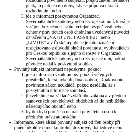
rozhodnutí povinného subjektu, pokud zákon nestanoví
jinak; to platí jen do doby, kdy se příprava ukončí
rozhodnutím, nebo
jde o informaci poskytnutou Organizací
Severoatlantické smlouvy nebo Evropskou unií, která je
v zájmu bezpečnosti státu, veřejné bezpečnosti nebo
ochrany práv třetích osob chráněna uvedenými původci
označením „NATO UNCLASSIFIED“ nebo
„LIMITE“ a v České republice je toto označení
respektováno z důvodů plnění povinností vyplývajících
pro Českou republiku z jejího členství v Organizaci
Severoatlantické smlouvy nebo Evropské unii, pokud
původce nedal k poskytnutí souhlas.
Povinný subjekt informaci neposkytne, pokud:
jde o informaci vzniklou bez použití veřejných
prostředků, která byla předána osobou, jíž takovouto
povinnost zákon neukládá, pokud nesdělila, že s
poskytnutím informace souhlasí,
ji zveřejňuje na základě zvláštního zákona a v předem
stanovených pravidelných obdobích až do nejbližšího
následujícího období, nebo
by tím byla porušena ochrana práv třetích osob k
předmětu práva autorského.
Informace, které získal povinný subjekt od třetí osoby při
plnění úkolů v rámci kontrolní, dozorové, dohledové nebo