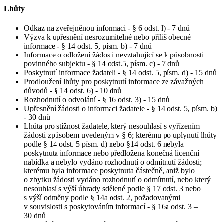
Lhůty
Odkaz na zveřejněnou informaci - § 6 odst. l) - 7 dnů
Výzva k upřesnění nesrozumitelné nebo příliš obecné
informace - § 14 odst. 5, písm. b) - 7 dnů
Informace o odložení žádosti nevztahující se k působnosti
povinného subjektu - § 14 odst.5, písm. c) - 7 dnů
Poskytnutí informace žadateli - § 14 odst. 5, písm. d) - 15 dnů
Prodloužení lhůty pro poskytnutí informace ze závažných
důvodů - § 14 odst. 6) - 10 dnů
Rozhodnutí o odvolání - § 16 odst. 3) - 15 dnů
Upřesnění žádosti o informaci žadatele - § 14 odst. 5, písm. b)
- 30 dnů
Lhůta pro stížnost žadatele, který nesouhlasí s vyřízením
žádosti způsobem uvedeným v § 6; kterému po uplynutí lhůty
podle § 14 odst. 5 písm. d) nebo §14 odst. 6 nebyla
poskytnuta informace nebo předložena konečná licenční
nabídka a nebylo vydáno rozhodnutí o odmítnutí žádosti;
kterému byla informace poskytnuta částečně, aniž bylo
o zbytku žádosti vydáno rozhodnutí o odmítnutí, nebo který
nesouhlasí s výší úhrady sdělené podle § 17 odst. 3 nebo
s výší odměny podle § 14a odst. 2, požadovanými
v souvislosti s poskytováním informací - § 16a odst. 3 –
30 dnů