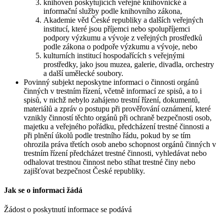
knihoven poskytujících veřejné knihovnické a
informační služby podle knihovního zákona,
Akademie věd České republiky a dalších veřejných
institucí, které jsou příjemci nebo spolupříjemci
podpory výzkumu a vývoje z veřejných prostředků
podle zákona o podpoře výzkumu a vývoje, nebo
kulturních institucí hospodařících s veřejnými
prostředky, jako jsou muzea, galerie, divadla, orchestry
a další umělecké soubory.
Povinný subjekt neposkytne informaci o činnosti orgánů
činných v trestním řízení, včetně informací ze spisů, a to i
spisů, v nichž nebylo zahájeno trestní řízení, dokumentů,
materiálů a zpráv o postupu při prověřování oznámení, které
vznikly činností těchto orgánů při ochraně bezpečnosti osob,
majetku a veřejného pořádku, předcházení trestné činnosti a
při plnění úkolů podle trestního řádu, pokud by se tím
ohrozila práva třetích osob anebo schopnost orgánů činných v
trestním řízení předcházet trestné činnosti, vyhledávat nebo
odhalovat trestnou činnost nebo stíhat trestné činy nebo
zajišťovat bezpečnost České republiky.
Jak se o informaci žádá
Žádost o poskytnutí informace se podává