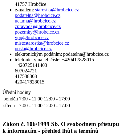
41757 Hrobčice
e-mailem:
starostka@hrobcice.cz
podatelna@hrobcice.cz
uctarna@hrobcice.cz
zpravodaj@hrobcice.cz
pozemky@hrobcice.cz
vpp@hrobcice.cz
mistostarostka@hrobcice.cz
posta@hrobcice.cz
elektronickým podáním: podatelna@hrobcice.cz
telefonicky na tel. čísle: +420417828015
+420725141403
607024721
417538303
420417828015
Úřední hodiny
pondělí
7:00 - 11:00
12:00 - 17:00
středa
7:00 - 11:00
12:00 - 17:00
Zákon č. 106/1999 Sb. O svobodném přístupu
k informacím - přehled lhůt a termínů