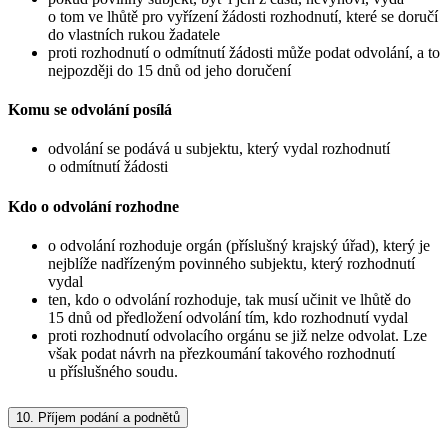
o tom ve lhůtě pro vyřízení žádosti rozhodnutí, které se doručí
do vlastních rukou žadatele
proti rozhodnutí o odmítnutí žádosti může podat odvolání, a to
nejpozději do 15 dnů od jeho doručení
Komu se odvolání posílá
odvolání se podává u subjektu, který vydal rozhodnutí
o odmítnutí žádosti
Kdo o odvolání rozhodne
o odvolání rozhoduje orgán (příslušný krajský úřad), který je
nejblíže nadřízeným povinného subjektu, který rozhodnutí
vydal
ten, kdo o odvolání rozhoduje, tak musí učinit ve lhůtě do
15 dnů od předložení odvolání tím, kdo rozhodnutí vydal
proti rozhodnutí odvolacího orgánu se již nelze odvolat. Lze
však podat návrh na přezkoumání takového rozhodnutí
u příslušného soudu.
10.
Příjem podání a podnětů