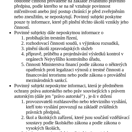
obdobné činnosti prováděné na základě zvláštního právního
předpisu, podle kterého se na ně vztahuje povinnost
mlčenlivosti anebo jiný postup chránící je před zveřejněním
nebo zneužitím, se neposkytují. Povinný subjekt poskytne
pouze ty informace, které při plnění těchto úkolů vznikly jeho
činností.
Povinné subjekty dále neposkytnou informace o
probíhajícím trestním řízení,
rozhodovací činnosti soudů, s výjimkou rozsudků,
plnění úkolů zpravodajských služeb
přípravě, průběhu a projednávání výsledků kontrol v
orgánech Nejvyššího kontrolního úřadu,
činnosti Ministerstva financí podle zákona o některých
opatřeních proti legalizaci výnosů z trestné činnosti a
financování terorismu nebo podle zákona o provádění
mezinárodních sankcí.
Povinný subjekt neposkytne informaci, která je předmětem
ochrany práva autorského nebo práv souvisejících s právem
autorským (dále jen "právo autorské") , je-li v držení
provozovatelů rozhlasového nebo televizního vysílání,
kteří toto vysílání provozují na základě zvláštních
právních předpisů,
škol a školských zařízení, které jsou součástí vzdělávací
soustavy podle školského zákona a podle zákona o
vysokých školách,