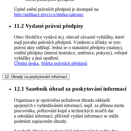
Úplné znění právních předpisů je dostupné na
http://aplikace.mvcr.cz/sbirka-zakonu/
11.2
Vydané právní předpisy
Obec Hrobčice vydává m.j. obecně závazné vyhlášky, které
mají povahu právních předpisů. Vznikem a účinky se tyto
právní akty odlišují. Jedná se o statutární předpisy (statuty),
vnitřní předpisy (interní instrukce, směrnice, pokyny), veřejné
vyhlášky a jiná opatření.
Úřední deska
,
Sbírka právních předpisů
12.
Úhrady za poskytování informací
12.1
Sazebník úhrad za poskytování informací
Organizace je oprávněna požadovat úhradu nákladů
spojených s vyhledáváním informací, např. za přímou mzdu
pracovníka, pořizování kopií a technických nosičů dat
a odesílání informací, přičemž vydání informace se může
podmínit zaplacením úhrady.