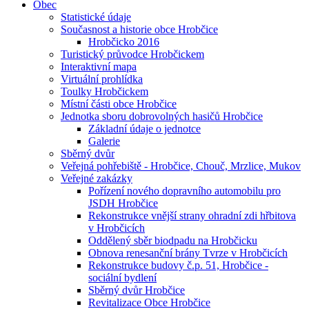
Obec
Statistické údaje
Současnost a historie obce Hrobčice
Hrobčicko 2016
Turistický průvodce Hrobčickem
Interaktivní mapa
Virtuální prohlídka
Toulky Hrobčickem
Místní části obce Hrobčice
Jednotka sboru dobrovolných hasičů Hrobčice
Základní údaje o jednotce
Galerie
Sběrný dvůr
Veřejná pohřebiště - Hrobčice, Chouč, Mrzlice, Mukov
Veřejné zakázky
Pořízení nového dopravního automobilu pro
JSDH Hrobčice
Rekonstrukce vnější strany ohradní zdi hřbitova
v Hrobčicích
Oddělený sběr biodpadu na Hrobčicku
Obnova renesanční brány Tvrze v Hrobčicích
Rekonstrukce budovy č.p. 51, Hrobčice -
sociální bydlení
Sběrný dvůr Hrobčice
Revitalizace Obce Hrobčice