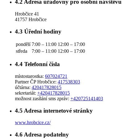
4.2
Adresa úřadovny pro osobní návštěvu
Hrobčice 41
41757 Hrobčice
4.3
Úřední hodiny
pondělí
7:00 – 11:00
12:00 – 17:00
středa
7:00 – 11:00
12:00 – 17:00
4.4
Telefonní čísla
místostarostka:
607024721
Partner ČP Hrobčice:
417538303
účtárna:
420417828015
sekretariát:
+420417828015
možnost zasílání sms zpráv:
+420725141403
4.5
Adresa internetové stránky
www.hrobcice.cz/
4.6
Adresa podatelny