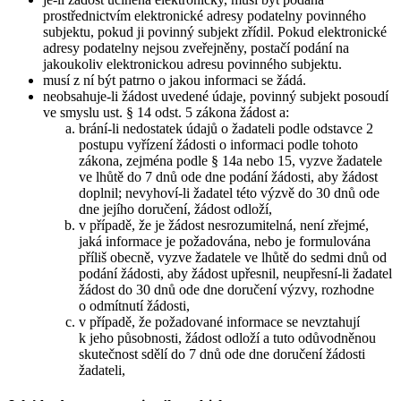
prostřednictvím elektronické adresy podatelny povinného
subjektu, pokud ji povinný subjekt zřídil. Pokud elektronické
adresy podatelny nejsou zveřejněny, postačí podání na
jakoukoliv elektronickou adresu povinného subjektu.
musí z ní být patrno o jakou informaci se žádá.
neobsahuje-li žádost uvedené údaje, povinný subjekt posoudí
ve smyslu ust. § 14 odst. 5 zákona žádost a:
brání-li nedostatek údajů o žadateli podle odstavce 2
postupu vyřízení žádosti o informaci podle tohoto
zákona, zejména podle § 14a nebo 15, vyzve žadatele
ve lhůtě do 7 dnů ode dne podání žádosti, aby žádost
doplnil; nevyhoví-li žadatel této výzvě do 30 dnů ode
dne jejího doručení, žádost odloží,
v případě, že je žádost nesrozumitelná, není zřejmé,
jaká informace je požadována, nebo je formulována
příliš obecně, vyzve žadatele ve lhůtě do sedmi dnů od
podání žádosti, aby žádost upřesnil, neupřesní-li žadatel
žádost do 30 dnů ode dne doručení výzvy, rozhodne
o odmítnutí žádosti,
v případě, že požadované informace se nevztahují
k jeho působnosti, žádost odloží a tuto odůvodněnou
skutečnost sdělí do 7 dnů ode dne doručení žádosti
žadateli,