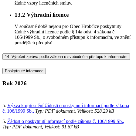
žádné vzory licenčních smluv.
13.2
Výhradní licence
V současné době nejsou pro Obec Hrobčice poskytnuty
žádné výhradní licence podle § 14a odst. 4 zákona č.
106/1999 Sb., o svobodném přístupu k informacím, ve znění
pozdějších předpisů.
14.
Výroční zpráva podle zákona o svobodném přístupu k informacím
Poskytnuté informace
Rok 2026
5.
Výzva k upřesnění žádosti o poskytnutí informací podle zákona
č. 106/1999 Sb.,
Typ: PDF dokument, Velikost: 528.29 kB
5.
Žádost o poskytnutí informací podle zákona č. 106/1999 Sb.,
Typ: PDF dokument, Velikost: 91.67 kB