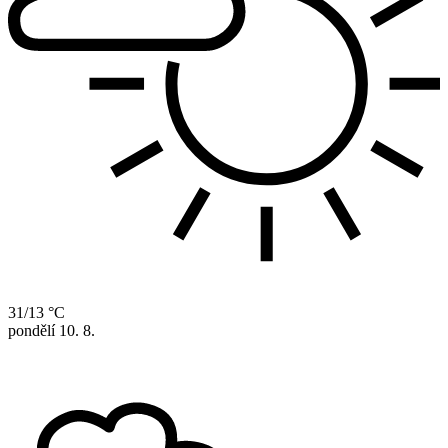
31/13 °C
pondělí
10. 8.