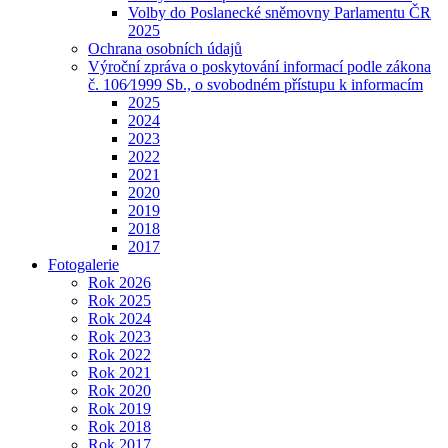
Volby do Poslanecké sněmovny Parlamentu ČR
2025
Ochrana osobních údajů
Výroční zpráva o poskytování informací podle zákona
č. 106⁄1999 Sb., o svobodném přístupu k informacím
2025
2024
2023
2022
2021
2020
2019
2018
2017
Fotogalerie
Rok 2026
Rok 2025
Rok 2024
Rok 2023
Rok 2022
Rok 2021
Rok 2020
Rok 2019
Rok 2018
Rok 2017