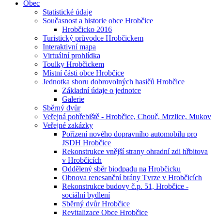
Obec
Statistické údaje
Současnost a historie obce Hrobčice
Hrobčicko 2016
Turistický průvodce Hrobčickem
Interaktivní mapa
Virtuální prohlídka
Toulky Hrobčickem
Místní části obce Hrobčice
Jednotka sboru dobrovolných hasičů Hrobčice
Základní údaje o jednotce
Galerie
Sběrný dvůr
Veřejná pohřebiště - Hrobčice, Chouč, Mrzlice, Mukov
Veřejné zakázky
Pořízení nového dopravního automobilu pro
JSDH Hrobčice
Rekonstrukce vnější strany ohradní zdi hřbitova
v Hrobčicích
Oddělený sběr biodpadu na Hrobčicku
Obnova renesanční brány Tvrze v Hrobčicích
Rekonstrukce budovy č.p. 51, Hrobčice -
sociální bydlení
Sběrný dvůr Hrobčice
Revitalizace Obce Hrobčice