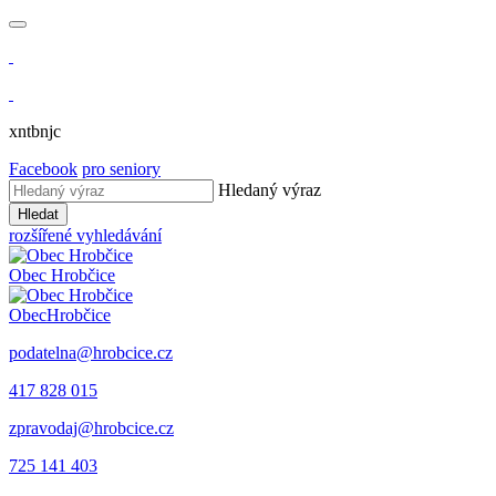
xntbnjc
Facebook
pro seniory
Hledaný výraz
Hledat
rozšířené vyhledávání
Obec
Hrobčice
Obec
Hrobčice
podatelna@hrobcice.cz
417 828 015
zpravodaj@hrobcice.cz
725 141 403