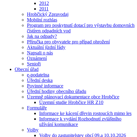
2012
2011
Hrobčický Zpravodaj
Mobilní rozhlas
Program pro poskytnutí dotací pro výstavbu domovních
čístíren odpadních vod
Jak na odpady?
Příručka pro obyvatele pro případ ohrožení
Aktuální jízdní řády
Napsali o nás
Oznámení
Senioři
Obecní úřad
e-podatelna
Úřední deska
Povinné informace
Úřední hodiny obecního úřadu
Územně plánovací dokumentace obce Hrobčice
Územní studie Hrobčice HR Z10
Formuláře
Informace ke kácení dřevin rostoucích mimo les
Informace k vydání Rozhodnutí zvláštního
užívání komunikace
Volby
Volby do zastupitelstev obcí 09.a 10.10.2026