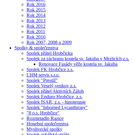
Rok 2016
Rok 2015
Rok 2014
Rok 2013
Rok 2012
Rok 2011
Rok 2010
Rok 2007, 2008 a 2009
Spolky & společenstva
Spolek přátel Hrobčicka
Spolek za záchranu kostela sv. Jakuba v Mrzlicích,z.s.
Renovace Fasády věže kostela sv. Jakuba
Spolek FK Hrobčice z.s.
LHM servis s.r.o.
Spolek "Prestiž"
Spolek Veselý venkov z.s.
Spolek přátel Aktivních Záloh
Spolek Enduro Hrobčice, z.s.
Spolek ISAR, z.s. - hipoterapie
Spolek "Inborned Lycanthropy"
"8 o.s. Hrobčice"
Rozmetadlo Razice
Honební společenstva
Myslivecké spolky
Spolek rybářské stráže