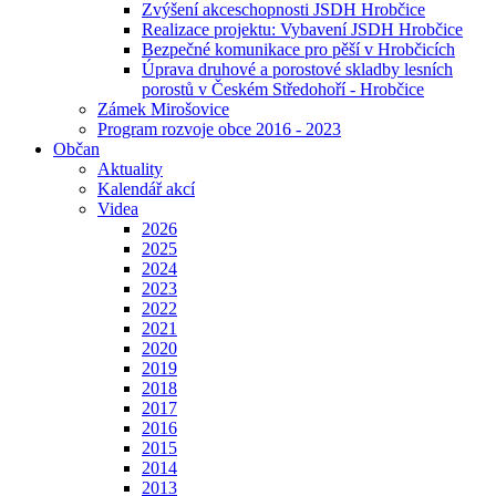
Zvýšení akceschopnosti JSDH Hrobčice
Realizace projektu: Vybavení JSDH Hrobčice
Bezpečné komunikace pro pěší v Hrobčicích
Úprava druhové a porostové skladby lesních
porostů v Českém Středohoří - Hrobčice
Zámek Mirošovice
Program rozvoje obce 2016 - 2023
Občan
Aktuality
Kalendář akcí
Videa
2026
2025
2024
2023
2022
2021
2020
2019
2018
2017
2016
2015
2014
2013