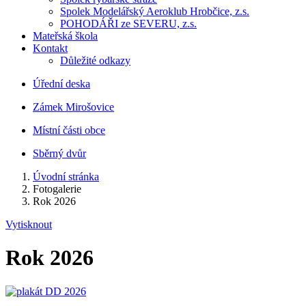
Spolek Modelářský Aeroklub Hrobčice, z.s.
POHODÁŘI ze SEVERU, z.s.
Mateřská škola
Kontakt
Důležité odkazy
Úřední deska
Zámek Mirošovice
Místní části obce
Sběrný dvůr
Úvodní stránka
Fotogalerie
Rok 2026
Vytisknout
Rok 2026