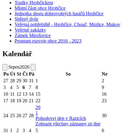
Toulky Hrobčickem
Místní části obce Hrobčice
Jednotka sboru dobrovolných hasičů Hrobčice
Sběrný dvůr
Veřejná pohřebiště - Hrobčice, Chouč, Mrzlice, Mukov
Veřejné zakázky
Zámek Mirošovice
Program rozvoje obce 2016 - 2023
Kalendář
Srpen
2026
Po
Út
St
Čt
Pá
So
Ne
27
28
29
30
31
1
2
3
4
5
6
7
8
9
10
11
12
13
14
15
16
17
18
19
20
21
22
23
29
1
24
25
26
27
28
30
Pohodovej den v Razicích
Zobrazit všechny záznamy ze dne
31
1
2
3
4
5
6