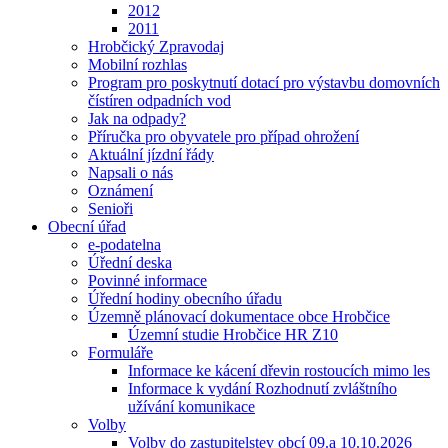
2012
2011
Hrobčický Zpravodaj
Mobilní rozhlas
Program pro poskytnutí dotací pro výstavbu domovních
čístíren odpadních vod
Jak na odpady?
Příručka pro obyvatele pro případ ohrožení
Aktuální jízdní řády
Napsali o nás
Oznámení
Senioři
Obecní úřad
e-podatelna
Úřední deska
Povinné informace
Úřední hodiny obecního úřadu
Územně plánovací dokumentace obce Hrobčice
Územní studie Hrobčice HR Z10
Formuláře
Informace ke kácení dřevin rostoucích mimo les
Informace k vydání Rozhodnutí zvláštního
užívání komunikace
Volby
Volby do zastupitelstev obcí 09.a 10.10.2026