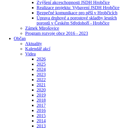
Zvýšení akceschopnosti JSDH Hrobčice
Realizace projektu: Vybavení JSDH Hrobčice
Bezpečné komunikace pro pěší v Hrobčicích
Úprava druhové a porostové skladby lesních
porostů v Českém Středohoří - Hrobčice
Zámek Mirošovice
Program rozvoje obce 2016 - 2023
Občan
Aktuality
Kalendář akcí
Videa
2026
2025
2024
2023
2022
2021
2020
2019
2018
2017
2016
2015
2014
2013