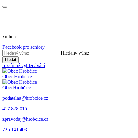
xntbnjc
Facebook
pro seniory
Hledaný výraz
Hledat
rozšířené vyhledávání
Obec
Hrobčice
Obec
Hrobčice
podatelna@hrobcice.cz
417 828 015
zpravodaj@hrobcice.cz
725 141 403