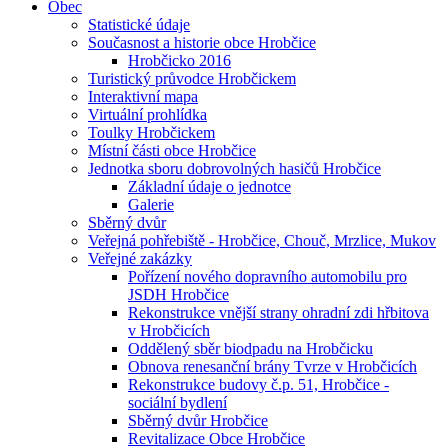
Obec
Statistické údaje
Současnost a historie obce Hrobčice
Hrobčicko 2016
Turistický průvodce Hrobčickem
Interaktivní mapa
Virtuální prohlídka
Toulky Hrobčickem
Místní části obce Hrobčice
Jednotka sboru dobrovolných hasičů Hrobčice
Základní údaje o jednotce
Galerie
Sběrný dvůr
Veřejná pohřebiště - Hrobčice, Chouč, Mrzlice, Mukov
Veřejné zakázky
Pořízení nového dopravního automobilu pro
JSDH Hrobčice
Rekonstrukce vnější strany ohradní zdi hřbitova
v Hrobčicích
Oddělený sběr biodpadu na Hrobčicku
Obnova renesanční brány Tvrze v Hrobčicích
Rekonstrukce budovy č.p. 51, Hrobčice -
sociální bydlení
Sběrný dvůr Hrobčice
Revitalizace Obce Hrobčice