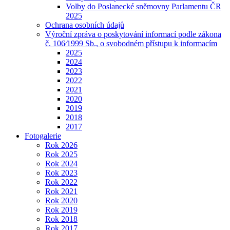
Volby do Poslanecké sněmovny Parlamentu ČR
2025
Ochrana osobních údajů
Výroční zpráva o poskytování informací podle zákona
č. 106⁄1999 Sb., o svobodném přístupu k informacím
2025
2024
2023
2022
2021
2020
2019
2018
2017
Fotogalerie
Rok 2026
Rok 2025
Rok 2024
Rok 2023
Rok 2022
Rok 2021
Rok 2020
Rok 2019
Rok 2018
Rok 2017