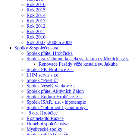
Rok 2016
Rok 2015
Rok 2014
Rok 2013
Rok 2012
Rok 2011
Rok 2010
Rok 2007, 2008 a 2009
Spolky & společenstva
Spolek přátel Hrobčicka
Spolek za záchranu kostela sv. Jakuba v Mrzlicích,z.s.
Renovace Fasády věže kostela sv. Jakuba
Spolek FK Hrobčice z.s.
LHM servis s.r.o.
Spolek "Prestiž"
Spolek Veselý venkov z.s.
Spolek přátel Aktivních Záloh
Spolek Enduro Hrobčice, z.s.
Spolek ISAR, z.s. - hipoterapie
Spolek "Inborned Lycanthropy"
"8 o.s. Hrobčice"
Rozmetadlo Razice
Honební společenstva
Myslivecké spolky
Spolek rybářské stráže