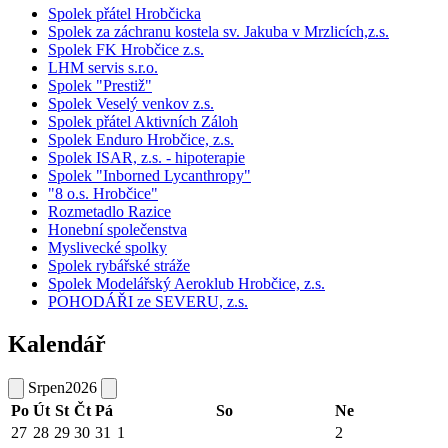
Spolek přátel Hrobčicka
Spolek za záchranu kostela sv. Jakuba v Mrzlicích,z.s.
Spolek FK Hrobčice z.s.
LHM servis s.r.o.
Spolek "Prestiž"
Spolek Veselý venkov z.s.
Spolek přátel Aktivních Záloh
Spolek Enduro Hrobčice, z.s.
Spolek ISAR, z.s. - hipoterapie
Spolek "Inborned Lycanthropy"
"8 o.s. Hrobčice"
Rozmetadlo Razice
Honební společenstva
Myslivecké spolky
Spolek rybářské stráže
Spolek Modelářský Aeroklub Hrobčice, z.s.
POHODÁŘI ze SEVERU, z.s.
Kalendář
Srpen
2026
Po
Út
St
Čt
Pá
So
Ne
27
28
29
30
31
1
2