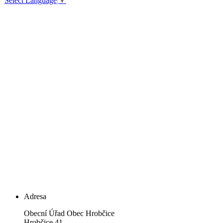
Select Language
▼
Adresa
Obecní Úřad Obec Hrobčice
Hrobčice 41