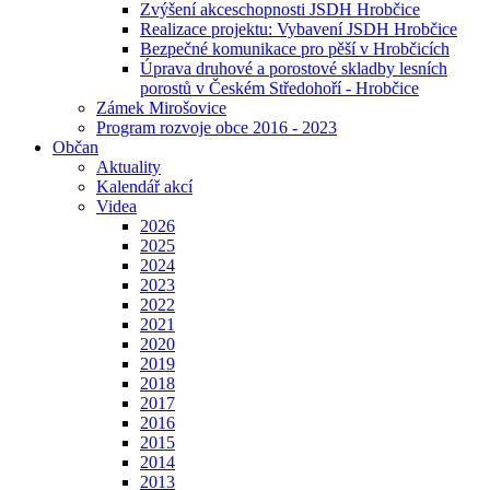
Zvýšení akceschopnosti JSDH Hrobčice
Realizace projektu: Vybavení JSDH Hrobčice
Bezpečné komunikace pro pěší v Hrobčicích
Úprava druhové a porostové skladby lesních
porostů v Českém Středohoří - Hrobčice
Zámek Mirošovice
Program rozvoje obce 2016 - 2023
Občan
Aktuality
Kalendář akcí
Videa
2026
2025
2024
2023
2022
2021
2020
2019
2018
2017
2016
2015
2014
2013