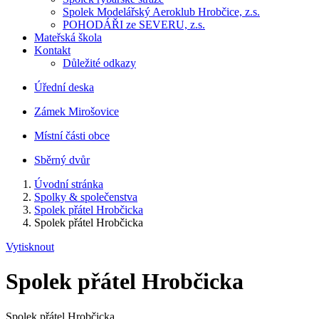
Spolek Modelářský Aeroklub Hrobčice, z.s.
POHODÁŘI ze SEVERU, z.s.
Mateřská škola
Kontakt
Důležité odkazy
Úřední deska
Zámek Mirošovice
Místní části obce
Sběrný dvůr
Úvodní stránka
Spolky & společenstva
Spolek přátel Hrobčicka
Spolek přátel Hrobčicka
Vytisknout
Spolek přátel Hrobčicka
Spolek přátel Hrobčicka