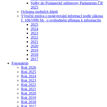
Volby do Poslanecké sněmovny Parlamentu ČR
2025
Ochrana osobních údajů
Výroční zpráva o poskytování informací podle zákona
č. 106⁄1999 Sb., o svobodném přístupu k informacím
2025
2024
2023
2022
2021
2020
2019
2018
2017
Fotogalerie
Rok 2026
Rok 2025
Rok 2024
Rok 2023
Rok 2022
Rok 2021
Rok 2020
Rok 2019
Rok 2018
Rok 2017