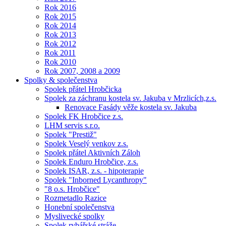
Rok 2016
Rok 2015
Rok 2014
Rok 2013
Rok 2012
Rok 2011
Rok 2010
Rok 2007, 2008 a 2009
Spolky & společenstva
Spolek přátel Hrobčicka
Spolek za záchranu kostela sv. Jakuba v Mrzlicích,z.s.
Renovace Fasády věže kostela sv. Jakuba
Spolek FK Hrobčice z.s.
LHM servis s.r.o.
Spolek "Prestiž"
Spolek Veselý venkov z.s.
Spolek přátel Aktivních Záloh
Spolek Enduro Hrobčice, z.s.
Spolek ISAR, z.s. - hipoterapie
Spolek "Inborned Lycanthropy"
"8 o.s. Hrobčice"
Rozmetadlo Razice
Honební společenstva
Myslivecké spolky
Spolek rybářské stráže