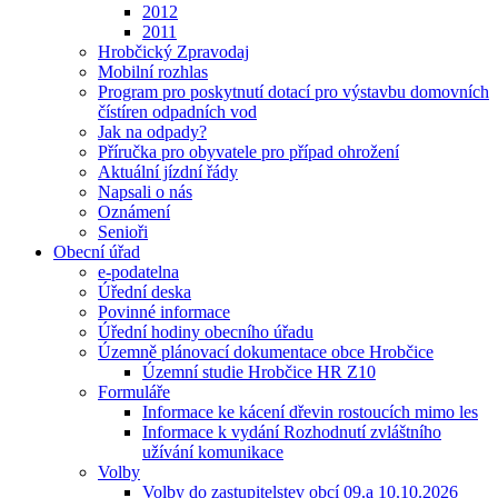
2012
2011
Hrobčický Zpravodaj
Mobilní rozhlas
Program pro poskytnutí dotací pro výstavbu domovních
čístíren odpadních vod
Jak na odpady?
Příručka pro obyvatele pro případ ohrožení
Aktuální jízdní řády
Napsali o nás
Oznámení
Senioři
Obecní úřad
e-podatelna
Úřední deska
Povinné informace
Úřední hodiny obecního úřadu
Územně plánovací dokumentace obce Hrobčice
Územní studie Hrobčice HR Z10
Formuláře
Informace ke kácení dřevin rostoucích mimo les
Informace k vydání Rozhodnutí zvláštního
užívání komunikace
Volby
Volby do zastupitelstev obcí 09.a 10.10.2026