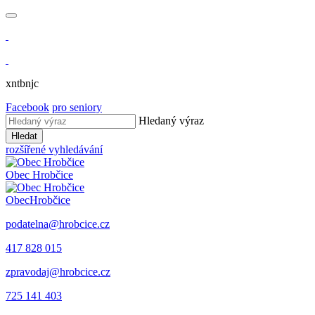
xntbnjc
Facebook
pro seniory
Hledaný výraz
Hledat
rozšířené vyhledávání
Obec
Hrobčice
Obec
Hrobčice
podatelna@hrobcice.cz
417 828 015
zpravodaj@hrobcice.cz
725 141 403