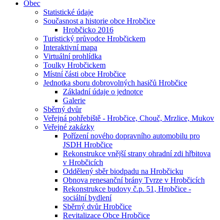
Obec
Statistické údaje
Současnost a historie obce Hrobčice
Hrobčicko 2016
Turistický průvodce Hrobčickem
Interaktivní mapa
Virtuální prohlídka
Toulky Hrobčickem
Místní části obce Hrobčice
Jednotka sboru dobrovolných hasičů Hrobčice
Základní údaje o jednotce
Galerie
Sběrný dvůr
Veřejná pohřebiště - Hrobčice, Chouč, Mrzlice, Mukov
Veřejné zakázky
Pořízení nového dopravního automobilu pro
JSDH Hrobčice
Rekonstrukce vnější strany ohradní zdi hřbitova
v Hrobčicích
Oddělený sběr biodpadu na Hrobčicku
Obnova renesanční brány Tvrze v Hrobčicích
Rekonstrukce budovy č.p. 51, Hrobčice -
sociální bydlení
Sběrný dvůr Hrobčice
Revitalizace Obce Hrobčice