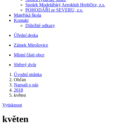
Spolek Modelářský Aeroklub Hrobčice, z.s.
POHODÁŘI ze SEVERU, z.s.
Mateřská škola
Kontakt
Důležité odkazy
Úřední deska
Zámek Mirošovice
Místní části obce
Sběrný dvůr
Úvodní stránka
Občan
Napsali o nás
2018
květen
Vytisknout
květen