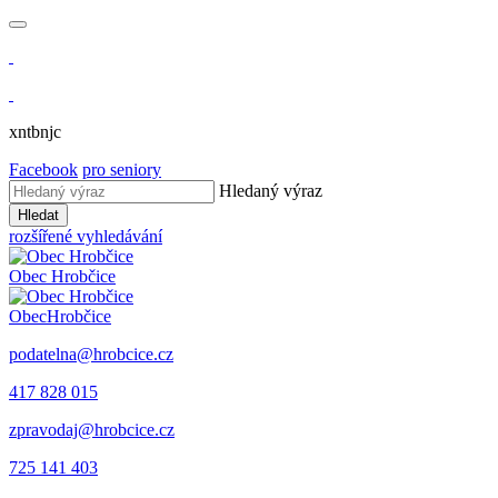
xntbnjc
Facebook
pro seniory
Hledaný výraz
Hledat
rozšířené vyhledávání
Obec
Hrobčice
Obec
Hrobčice
podatelna@hrobcice.cz
417 828 015
zpravodaj@hrobcice.cz
725 141 403