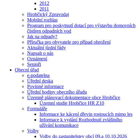
2012
2011
Hrobčický Zpravodaj
Mobilní rozhlas
Program pro poskytnutí dotací pro výstavbu domovních
čístíren odpadních vod
Jak na odpady?
Příručka pro obyvatele pro případ ohrožení
Aktuální jízdní řády
Napsali o nás
Oznámení
Senioři
Obecní úřad
e-podatelna
Úřední deska
Povinné informace
Úřední hodiny obecního úřadu
Územně plánovací dokumentace obce Hrobčice
Územní studie Hrobčice HR Z10
Formuláře
Informace ke kácení dřevin rostoucích mimo les
Informace k vydání Rozhodnutí zvláštního
užívání komunikace
Volby
Volby do zastupitelstev obcí 09.a 10.10.2026