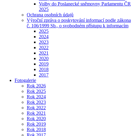
Volby do Poslanecké sněmovny Parlamentu ČR
2025
Ochrana osobních údajů
Výroční zpráva o poskytování informací podle zákona
č. 106⁄1999 Sb., o svobodném přístupu k informacím
2025
2024
2023
2022
2021
2020
2019
2018
2017
Fotogalerie
Rok 2026
Rok 2025
Rok 2024
Rok 2023
Rok 2022
Rok 2021
Rok 2020
Rok 2019
Rok 2018
Rok 2017