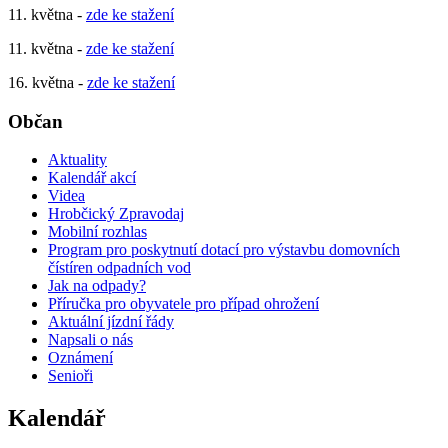
11. května -
zde ke stažení
11. května -
zde ke stažení
16. května -
zde ke stažení
Občan
Aktuality
Kalendář akcí
Videa
Hrobčický Zpravodaj
Mobilní rozhlas
Program pro poskytnutí dotací pro výstavbu domovních
čístíren odpadních vod
Jak na odpady?
Příručka pro obyvatele pro případ ohrožení
Aktuální jízdní řády
Napsali o nás
Oznámení
Senioři
Kalendář