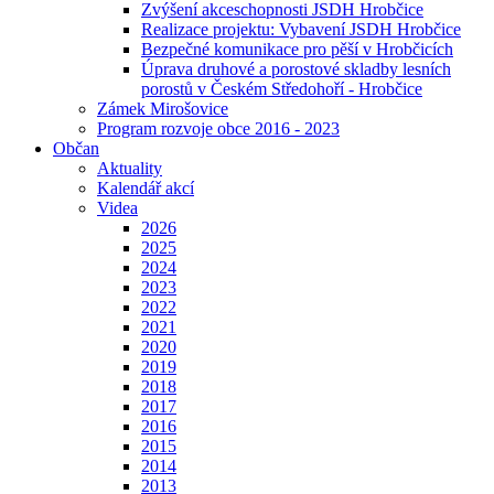
Zvýšení akceschopnosti JSDH Hrobčice
Realizace projektu: Vybavení JSDH Hrobčice
Bezpečné komunikace pro pěší v Hrobčicích
Úprava druhové a porostové skladby lesních
porostů v Českém Středohoří - Hrobčice
Zámek Mirošovice
Program rozvoje obce 2016 - 2023
Občan
Aktuality
Kalendář akcí
Videa
2026
2025
2024
2023
2022
2021
2020
2019
2018
2017
2016
2015
2014
2013