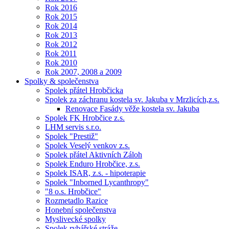
Rok 2016
Rok 2015
Rok 2014
Rok 2013
Rok 2012
Rok 2011
Rok 2010
Rok 2007, 2008 a 2009
Spolky & společenstva
Spolek přátel Hrobčicka
Spolek za záchranu kostela sv. Jakuba v Mrzlicích,z.s.
Renovace Fasády věže kostela sv. Jakuba
Spolek FK Hrobčice z.s.
LHM servis s.r.o.
Spolek "Prestiž"
Spolek Veselý venkov z.s.
Spolek přátel Aktivních Záloh
Spolek Enduro Hrobčice, z.s.
Spolek ISAR, z.s. - hipoterapie
Spolek "Inborned Lycanthropy"
"8 o.s. Hrobčice"
Rozmetadlo Razice
Honební společenstva
Myslivecké spolky
Spolek rybářské stráže