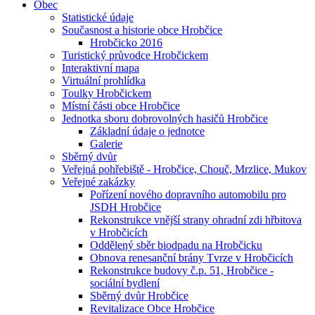
Obec
Statistické údaje
Současnost a historie obce Hrobčice
Hrobčicko 2016
Turistický průvodce Hrobčickem
Interaktivní mapa
Virtuální prohlídka
Toulky Hrobčickem
Místní části obce Hrobčice
Jednotka sboru dobrovolných hasičů Hrobčice
Základní údaje o jednotce
Galerie
Sběrný dvůr
Veřejná pohřebiště - Hrobčice, Chouč, Mrzlice, Mukov
Veřejné zakázky
Pořízení nového dopravního automobilu pro
JSDH Hrobčice
Rekonstrukce vnější strany ohradní zdi hřbitova
v Hrobčicích
Oddělený sběr biodpadu na Hrobčicku
Obnova renesanční brány Tvrze v Hrobčicích
Rekonstrukce budovy č.p. 51, Hrobčice -
sociální bydlení
Sběrný dvůr Hrobčice
Revitalizace Obce Hrobčice