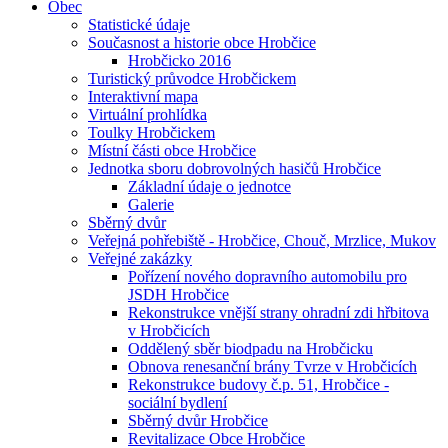
Obec
Statistické údaje
Současnost a historie obce Hrobčice
Hrobčicko 2016
Turistický průvodce Hrobčickem
Interaktivní mapa
Virtuální prohlídka
Toulky Hrobčickem
Místní části obce Hrobčice
Jednotka sboru dobrovolných hasičů Hrobčice
Základní údaje o jednotce
Galerie
Sběrný dvůr
Veřejná pohřebiště - Hrobčice, Chouč, Mrzlice, Mukov
Veřejné zakázky
Pořízení nového dopravního automobilu pro
JSDH Hrobčice
Rekonstrukce vnější strany ohradní zdi hřbitova
v Hrobčicích
Oddělený sběr biodpadu na Hrobčicku
Obnova renesanční brány Tvrze v Hrobčicích
Rekonstrukce budovy č.p. 51, Hrobčice -
sociální bydlení
Sběrný dvůr Hrobčice
Revitalizace Obce Hrobčice