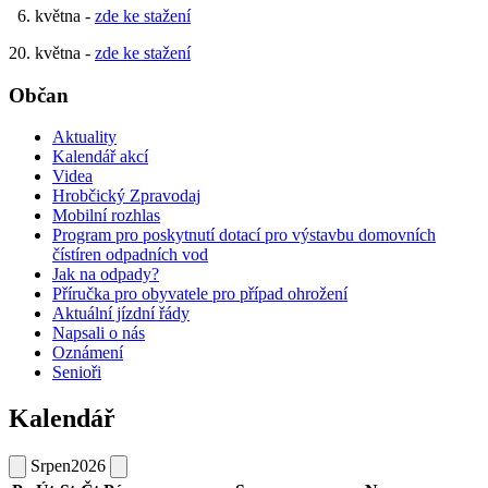
6. května -
zde ke stažení
20. května -
zde ke stažení
Občan
Aktuality
Kalendář akcí
Videa
Hrobčický Zpravodaj
Mobilní rozhlas
Program pro poskytnutí dotací pro výstavbu domovních
čístíren odpadních vod
Jak na odpady?
Příručka pro obyvatele pro případ ohrožení
Aktuální jízdní řády
Napsali o nás
Oznámení
Senioři
Kalendář
Srpen
2026