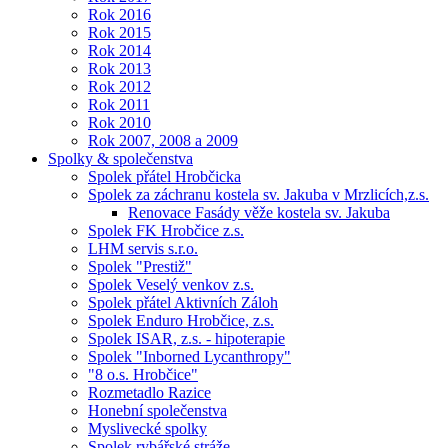
Rok 2016
Rok 2015
Rok 2014
Rok 2013
Rok 2012
Rok 2011
Rok 2010
Rok 2007, 2008 a 2009
Spolky & společenstva
Spolek přátel Hrobčicka
Spolek za záchranu kostela sv. Jakuba v Mrzlicích,z.s.
Renovace Fasády věže kostela sv. Jakuba
Spolek FK Hrobčice z.s.
LHM servis s.r.o.
Spolek "Prestiž"
Spolek Veselý venkov z.s.
Spolek přátel Aktivních Záloh
Spolek Enduro Hrobčice, z.s.
Spolek ISAR, z.s. - hipoterapie
Spolek "Inborned Lycanthropy"
"8 o.s. Hrobčice"
Rozmetadlo Razice
Honební společenstva
Myslivecké spolky
Spolek rybářské stráže