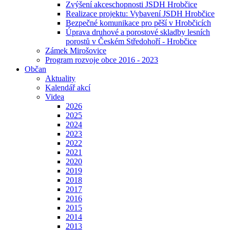
Zvýšení akceschopnosti JSDH Hrobčice
Realizace projektu: Vybavení JSDH Hrobčice
Bezpečné komunikace pro pěší v Hrobčicích
Úprava druhové a porostové skladby lesních
porostů v Českém Středohoří - Hrobčice
Zámek Mirošovice
Program rozvoje obce 2016 - 2023
Občan
Aktuality
Kalendář akcí
Videa
2026
2025
2024
2023
2022
2021
2020
2019
2018
2017
2016
2015
2014
2013