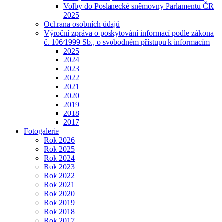
Volby do Poslanecké sněmovny Parlamentu ČR
2025
Ochrana osobních údajů
Výroční zpráva o poskytování informací podle zákona
č. 106⁄1999 Sb., o svobodném přístupu k informacím
2025
2024
2023
2022
2021
2020
2019
2018
2017
Fotogalerie
Rok 2026
Rok 2025
Rok 2024
Rok 2023
Rok 2022
Rok 2021
Rok 2020
Rok 2019
Rok 2018
Rok 2017