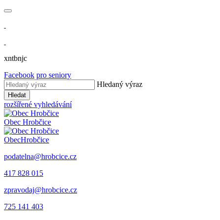
xntbnjc
Facebook
pro seniory
Hledaný výraz
Hledat
rozšířené vyhledávání
Obec
Hrobčice
Obec
Hrobčice
podatelna@hrobcice.cz
417 828 015
zpravodaj@hrobcice.cz
725 141 403