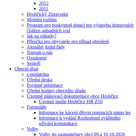
2012
2011
Hrobčický Zpravodaj
Mobilní rozhlas
Program pro poskytnutí dotací pro výstavbu domovních
čístíren odpadních vod
Jak na odpady?
Příručka pro obyvatele pro případ ohrožení
Aktuální jízdní řády
Napsali o nás
Oznámení
Senioři
Obecní úřad
e-podatelna
Úřední deska
Povinné informace
Úřední hodiny obecního úřadu
Územně plánovací dokumentace obce Hrobčice
Územní studie Hrobčice HR Z10
Formuláře
Informace ke kácení dřevin rostoucích mimo les
Informace k vydání Rozhodnutí zvláštního
užívání komunikace
Volby
Volby do zastupitelstev obcí 09.a 10.10.2026