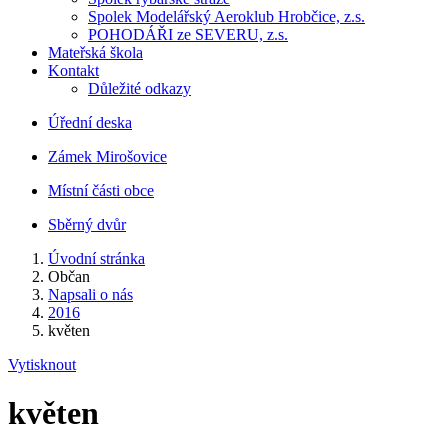
Spolek Modelářský Aeroklub Hrobčice, z.s.
POHODÁŘI ze SEVERU, z.s.
Mateřská škola
Kontakt
Důležité odkazy
Úřední deska
Zámek Mirošovice
Místní části obce
Sběrný dvůr
Úvodní stránka
Občan
Napsali o nás
2016
květen
Vytisknout
květen