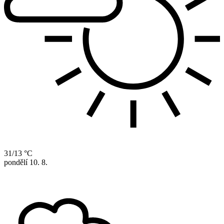
31/13 °C
pondělí
10. 8.