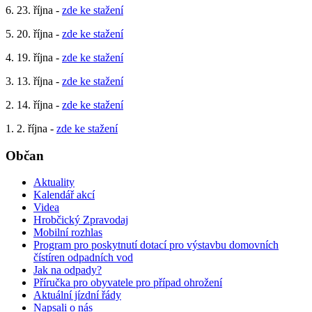
6. 23. října -
zde ke stažení
5. 20. října -
zde ke stažení
4. 19. října -
zde ke stažení
3. 13. října -
zde ke stažení
2. 14. října -
zde ke stažení
1. 2. října -
zde ke stažení
Občan
Aktuality
Kalendář akcí
Videa
Hrobčický Zpravodaj
Mobilní rozhlas
Program pro poskytnutí dotací pro výstavbu domovních
čístíren odpadních vod
Jak na odpady?
Příručka pro obyvatele pro případ ohrožení
Aktuální jízdní řády
Napsali o nás