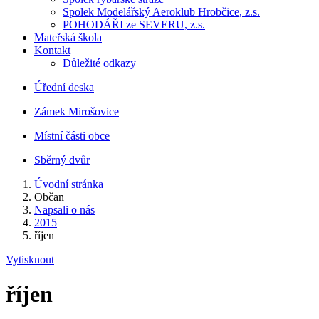
Spolek Modelářský Aeroklub Hrobčice, z.s.
POHODÁŘI ze SEVERU, z.s.
Mateřská škola
Kontakt
Důležité odkazy
Úřední deska
Zámek Mirošovice
Místní části obce
Sběrný dvůr
Úvodní stránka
Občan
Napsali o nás
2015
říjen
Vytisknout
říjen