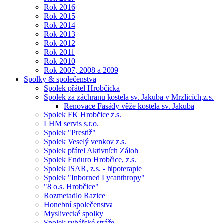
Rok 2016
Rok 2015
Rok 2014
Rok 2013
Rok 2012
Rok 2011
Rok 2010
Rok 2007, 2008 a 2009
Spolky & společenstva
Spolek přátel Hrobčicka
Spolek za záchranu kostela sv. Jakuba v Mrzlicích,z.s.
Renovace Fasády věže kostela sv. Jakuba
Spolek FK Hrobčice z.s.
LHM servis s.r.o.
Spolek "Prestiž"
Spolek Veselý venkov z.s.
Spolek přátel Aktivních Záloh
Spolek Enduro Hrobčice, z.s.
Spolek ISAR, z.s. - hipoterapie
Spolek "Inborned Lycanthropy"
"8 o.s. Hrobčice"
Rozmetadlo Razice
Honební společenstva
Myslivecké spolky
Spolek rybářské stráže