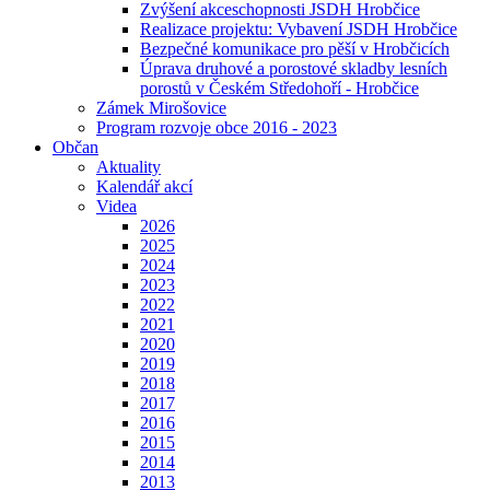
Zvýšení akceschopnosti JSDH Hrobčice
Realizace projektu: Vybavení JSDH Hrobčice
Bezpečné komunikace pro pěší v Hrobčicích
Úprava druhové a porostové skladby lesních
porostů v Českém Středohoří - Hrobčice
Zámek Mirošovice
Program rozvoje obce 2016 - 2023
Občan
Aktuality
Kalendář akcí
Videa
2026
2025
2024
2023
2022
2021
2020
2019
2018
2017
2016
2015
2014
2013