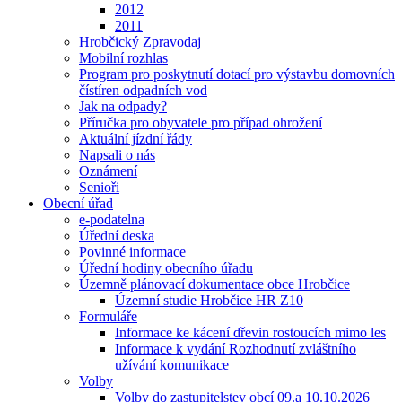
2012
2011
Hrobčický Zpravodaj
Mobilní rozhlas
Program pro poskytnutí dotací pro výstavbu domovních
čístíren odpadních vod
Jak na odpady?
Příručka pro obyvatele pro případ ohrožení
Aktuální jízdní řády
Napsali o nás
Oznámení
Senioři
Obecní úřad
e-podatelna
Úřední deska
Povinné informace
Úřední hodiny obecního úřadu
Územně plánovací dokumentace obce Hrobčice
Územní studie Hrobčice HR Z10
Formuláře
Informace ke kácení dřevin rostoucích mimo les
Informace k vydání Rozhodnutí zvláštního
užívání komunikace
Volby
Volby do zastupitelstev obcí 09.a 10.10.2026