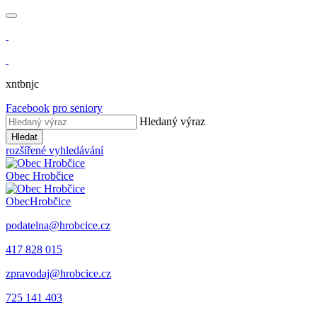
xntbnjc
Facebook
pro seniory
Hledaný výraz
Hledat
rozšířené vyhledávání
Obec
Hrobčice
Obec
Hrobčice
podatelna@hrobcice.cz
417 828 015
zpravodaj@hrobcice.cz
725 141 403