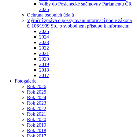
Volby do Poslanecké sněmovny Parlamentu ČR
2025
Ochrana osobních údajů
Výroční zpráva o poskytování informací podle zákona
č. 106⁄1999 Sb., o svobodném přístupu k informacím
2025
2024
2023
2022
2021
2020
2019
2018
2017
Fotogalerie
Rok 2026
Rok 2025
Rok 2024
Rok 2023
Rok 2022
Rok 2021
Rok 2020
Rok 2019
Rok 2018
Rok 2017