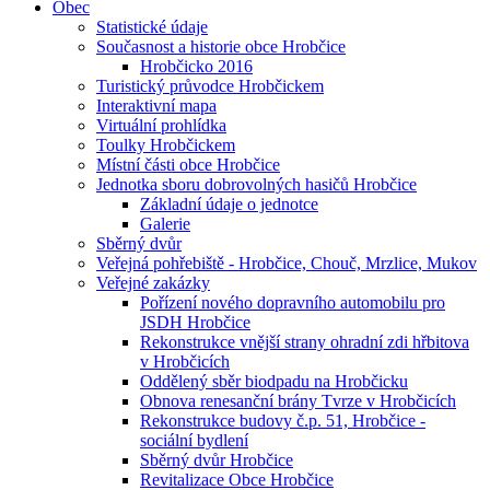
Obec
Statistické údaje
Současnost a historie obce Hrobčice
Hrobčicko 2016
Turistický průvodce Hrobčickem
Interaktivní mapa
Virtuální prohlídka
Toulky Hrobčickem
Místní části obce Hrobčice
Jednotka sboru dobrovolných hasičů Hrobčice
Základní údaje o jednotce
Galerie
Sběrný dvůr
Veřejná pohřebiště - Hrobčice, Chouč, Mrzlice, Mukov
Veřejné zakázky
Pořízení nového dopravního automobilu pro
JSDH Hrobčice
Rekonstrukce vnější strany ohradní zdi hřbitova
v Hrobčicích
Oddělený sběr biodpadu na Hrobčicku
Obnova renesanční brány Tvrze v Hrobčicích
Rekonstrukce budovy č.p. 51, Hrobčice -
sociální bydlení
Sběrný dvůr Hrobčice
Revitalizace Obce Hrobčice