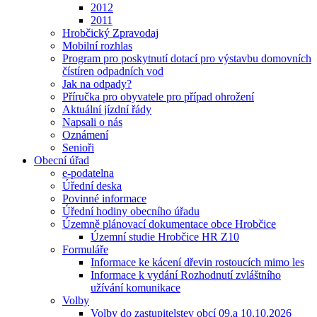
2012
2011
Hrobčický Zpravodaj
Mobilní rozhlas
Program pro poskytnutí dotací pro výstavbu domovních
čístíren odpadních vod
Jak na odpady?
Příručka pro obyvatele pro případ ohrožení
Aktuální jízdní řády
Napsali o nás
Oznámení
Senioři
Obecní úřad
e-podatelna
Úřední deska
Povinné informace
Úřední hodiny obecního úřadu
Územně plánovací dokumentace obce Hrobčice
Územní studie Hrobčice HR Z10
Formuláře
Informace ke kácení dřevin rostoucích mimo les
Informace k vydání Rozhodnutí zvláštního
užívání komunikace
Volby
Volby do zastupitelstev obcí 09.a 10.10.2026