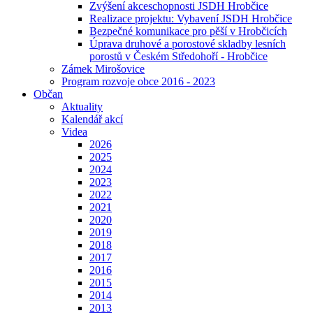
Zvýšení akceschopnosti JSDH Hrobčice
Realizace projektu: Vybavení JSDH Hrobčice
Bezpečné komunikace pro pěší v Hrobčicích
Úprava druhové a porostové skladby lesních
porostů v Českém Středohoří - Hrobčice
Zámek Mirošovice
Program rozvoje obce 2016 - 2023
Občan
Aktuality
Kalendář akcí
Videa
2026
2025
2024
2023
2022
2021
2020
2019
2018
2017
2016
2015
2014
2013