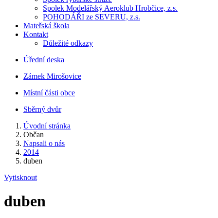
Spolek Modelářský Aeroklub Hrobčice, z.s.
POHODÁŘI ze SEVERU, z.s.
Mateřská škola
Kontakt
Důležité odkazy
Úřední deska
Zámek Mirošovice
Místní části obce
Sběrný dvůr
Úvodní stránka
Občan
Napsali o nás
2014
duben
Vytisknout
duben