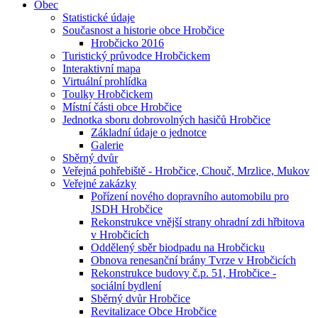
Obec
Statistické údaje
Současnost a historie obce Hrobčice
Hrobčicko 2016
Turistický průvodce Hrobčickem
Interaktivní mapa
Virtuální prohlídka
Toulky Hrobčickem
Místní části obce Hrobčice
Jednotka sboru dobrovolných hasičů Hrobčice
Základní údaje o jednotce
Galerie
Sběrný dvůr
Veřejná pohřebiště - Hrobčice, Chouč, Mrzlice, Mukov
Veřejné zakázky
Pořízení nového dopravního automobilu pro
JSDH Hrobčice
Rekonstrukce vnější strany ohradní zdi hřbitova
v Hrobčicích
Oddělený sběr biodpadu na Hrobčicku
Obnova renesanční brány Tvrze v Hrobčicích
Rekonstrukce budovy č.p. 51, Hrobčice -
sociální bydlení
Sběrný dvůr Hrobčice
Revitalizace Obce Hrobčice