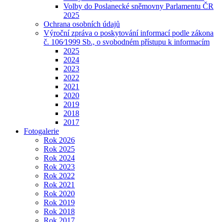
Volby do Poslanecké sněmovny Parlamentu ČR
2025
Ochrana osobních údajů
Výroční zpráva o poskytování informací podle zákona
č. 106⁄1999 Sb., o svobodném přístupu k informacím
2025
2024
2023
2022
2021
2020
2019
2018
2017
Fotogalerie
Rok 2026
Rok 2025
Rok 2024
Rok 2023
Rok 2022
Rok 2021
Rok 2020
Rok 2019
Rok 2018
Rok 2017