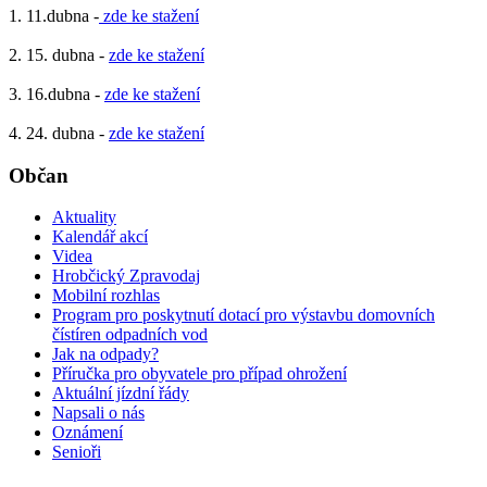
1. 11.dubna -
zde ke stažení
2. 15. dubna -
zde ke stažení
3. 16.dubna -
zde ke stažení
4. 24. dubna -
zde ke stažení
Občan
Aktuality
Kalendář akcí
Videa
Hrobčický Zpravodaj
Mobilní rozhlas
Program pro poskytnutí dotací pro výstavbu domovních
čístíren odpadních vod
Jak na odpady?
Příručka pro obyvatele pro případ ohrožení
Aktuální jízdní řády
Napsali o nás
Oznámení
Senioři