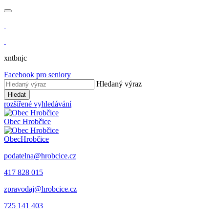
xntbnjc
Facebook
pro seniory
Hledaný výraz
Hledat
rozšířené vyhledávání
Obec
Hrobčice
Obec
Hrobčice
podatelna@hrobcice.cz
417 828 015
zpravodaj@hrobcice.cz
725 141 403