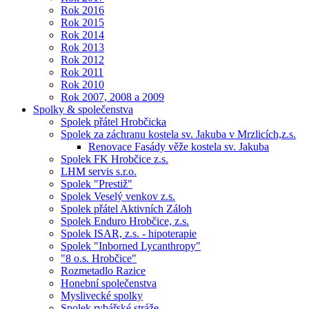
Rok 2016
Rok 2015
Rok 2014
Rok 2013
Rok 2012
Rok 2011
Rok 2010
Rok 2007, 2008 a 2009
Spolky & společenstva
Spolek přátel Hrobčicka
Spolek za záchranu kostela sv. Jakuba v Mrzlicích,z.s.
Renovace Fasády věže kostela sv. Jakuba
Spolek FK Hrobčice z.s.
LHM servis s.r.o.
Spolek "Prestiž"
Spolek Veselý venkov z.s.
Spolek přátel Aktivních Záloh
Spolek Enduro Hrobčice, z.s.
Spolek ISAR, z.s. - hipoterapie
Spolek "Inborned Lycanthropy"
"8 o.s. Hrobčice"
Rozmetadlo Razice
Honební společenstva
Myslivecké spolky
Spolek rybářské stráže