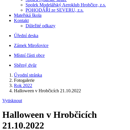
Spolek Modelářský Aeroklub Hrobčice, z.s.
POHODÁŘI ze SEVERU, z.s.
Mateřská škola
Kontakt
Důležité odkazy
Úřední deska
Zámek Mirošovice
Místní části obce
Sběrný dvůr
Úvodní stránka
Fotogalerie
Rok 2022
Halloween v Hrobčicích 21.10.2022
Vytisknout
Halloween v Hrobčicích
21.10.2022