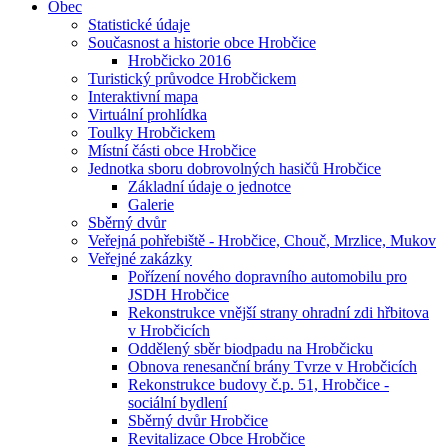
Obec
Statistické údaje
Současnost a historie obce Hrobčice
Hrobčicko 2016
Turistický průvodce Hrobčickem
Interaktivní mapa
Virtuální prohlídka
Toulky Hrobčickem
Místní části obce Hrobčice
Jednotka sboru dobrovolných hasičů Hrobčice
Základní údaje o jednotce
Galerie
Sběrný dvůr
Veřejná pohřebiště - Hrobčice, Chouč, Mrzlice, Mukov
Veřejné zakázky
Pořízení nového dopravního automobilu pro
JSDH Hrobčice
Rekonstrukce vnější strany ohradní zdi hřbitova
v Hrobčicích
Oddělený sběr biodpadu na Hrobčicku
Obnova renesanční brány Tvrze v Hrobčicích
Rekonstrukce budovy č.p. 51, Hrobčice -
sociální bydlení
Sběrný dvůr Hrobčice
Revitalizace Obce Hrobčice