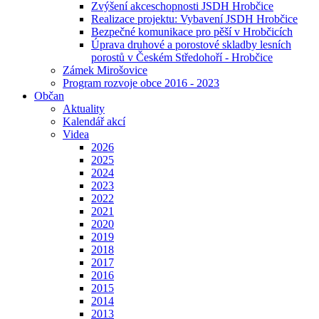
Zvýšení akceschopnosti JSDH Hrobčice
Realizace projektu: Vybavení JSDH Hrobčice
Bezpečné komunikace pro pěší v Hrobčicích
Úprava druhové a porostové skladby lesních
porostů v Českém Středohoří - Hrobčice
Zámek Mirošovice
Program rozvoje obce 2016 - 2023
Občan
Aktuality
Kalendář akcí
Videa
2026
2025
2024
2023
2022
2021
2020
2019
2018
2017
2016
2015
2014
2013