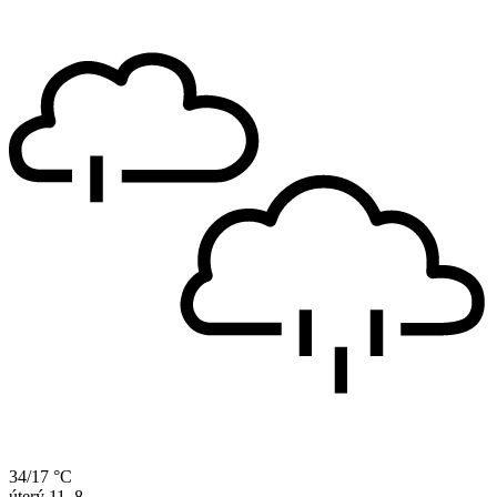
34/17 °C
úterý
11. 8.