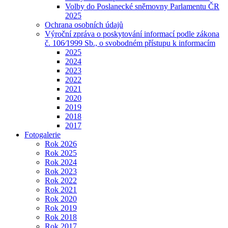
Volby do Poslanecké sněmovny Parlamentu ČR
2025
Ochrana osobních údajů
Výroční zpráva o poskytování informací podle zákona
č. 106⁄1999 Sb., o svobodném přístupu k informacím
2025
2024
2023
2022
2021
2020
2019
2018
2017
Fotogalerie
Rok 2026
Rok 2025
Rok 2024
Rok 2023
Rok 2022
Rok 2021
Rok 2020
Rok 2019
Rok 2018
Rok 2017