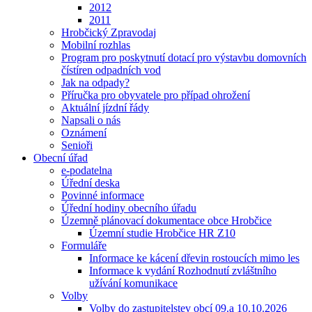
2012
2011
Hrobčický Zpravodaj
Mobilní rozhlas
Program pro poskytnutí dotací pro výstavbu domovních
čístíren odpadních vod
Jak na odpady?
Příručka pro obyvatele pro případ ohrožení
Aktuální jízdní řády
Napsali o nás
Oznámení
Senioři
Obecní úřad
e-podatelna
Úřední deska
Povinné informace
Úřední hodiny obecního úřadu
Územně plánovací dokumentace obce Hrobčice
Územní studie Hrobčice HR Z10
Formuláře
Informace ke kácení dřevin rostoucích mimo les
Informace k vydání Rozhodnutí zvláštního
užívání komunikace
Volby
Volby do zastupitelstev obcí 09.a 10.10.2026