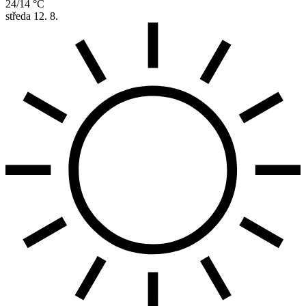
24/14 °C
středa
12. 8.