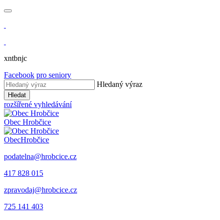
xntbnjc
Facebook
pro seniory
Hledaný výraz
Hledat
rozšířené vyhledávání
Obec
Hrobčice
Obec
Hrobčice
podatelna@hrobcice.cz
417 828 015
zpravodaj@hrobcice.cz
725 141 403