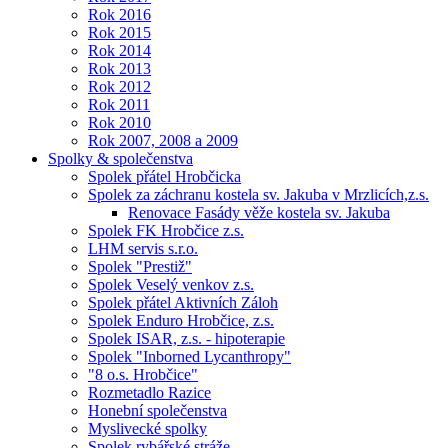
Rok 2016
Rok 2015
Rok 2014
Rok 2013
Rok 2012
Rok 2011
Rok 2010
Rok 2007, 2008 a 2009
Spolky & společenstva
Spolek přátel Hrobčicka
Spolek za záchranu kostela sv. Jakuba v Mrzlicích,z.s.
Renovace Fasády věže kostela sv. Jakuba
Spolek FK Hrobčice z.s.
LHM servis s.r.o.
Spolek "Prestiž"
Spolek Veselý venkov z.s.
Spolek přátel Aktivních Záloh
Spolek Enduro Hrobčice, z.s.
Spolek ISAR, z.s. - hipoterapie
Spolek "Inborned Lycanthropy"
"8 o.s. Hrobčice"
Rozmetadlo Razice
Honební společenstva
Myslivecké spolky
Spolek rybářské stráže