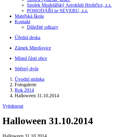
Spolek Modelářský Aeroklub Hrobčice, z.s.
POHODÁŘI ze SEVERU, z.s.
Mateřská škola
Kontakt
Důležité odkazy
Úřední deska
Zámek Mirošovice
Místní části obce
Sběrný dvůr
Úvodní stránka
Fotogalerie
Rok 2014
Halloween 31.10.2014
Vytisknout
Halloween 31.10.2014
Halloween 31.10.2014