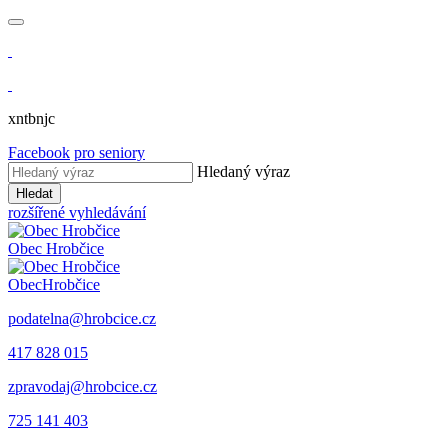
xntbnjc
Facebook
pro seniory
Hledaný výraz
Hledat
rozšířené vyhledávání
Obec
Hrobčice
Obec
Hrobčice
podatelna@hrobcice.cz
417 828 015
zpravodaj@hrobcice.cz
725 141 403