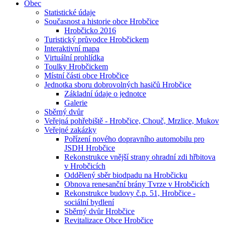
Obec
Statistické údaje
Současnost a historie obce Hrobčice
Hrobčicko 2016
Turistický průvodce Hrobčickem
Interaktivní mapa
Virtuální prohlídka
Toulky Hrobčickem
Místní části obce Hrobčice
Jednotka sboru dobrovolných hasičů Hrobčice
Základní údaje o jednotce
Galerie
Sběrný dvůr
Veřejná pohřebiště - Hrobčice, Chouč, Mrzlice, Mukov
Veřejné zakázky
Pořízení nového dopravního automobilu pro
JSDH Hrobčice
Rekonstrukce vnější strany ohradní zdi hřbitova
v Hrobčicích
Oddělený sběr biodpadu na Hrobčicku
Obnova renesanční brány Tvrze v Hrobčicích
Rekonstrukce budovy č.p. 51, Hrobčice -
sociální bydlení
Sběrný dvůr Hrobčice
Revitalizace Obce Hrobčice