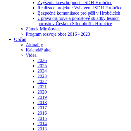
Zvýšení akceschopnosti JSDH Hrobčice
Realizace projektu: Vybavení JSDH Hrobčice
Bezpečné komunikace pro pěší v Hrobčicích
Úprava druhové a porostové skladby lesních
porostů v Českém Středohoří - Hrobčice
Zámek Mirošovice
Program rozvoje obce 2016 - 2023
Občan
Aktuality
Kalendář akcí
Videa
2026
2025
2024
2023
2022
2021
2020
2019
2018
2017
2016
2015
2014
2013