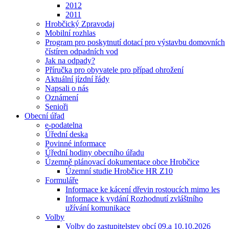
2012
2011
Hrobčický Zpravodaj
Mobilní rozhlas
Program pro poskytnutí dotací pro výstavbu domovních
čístíren odpadních vod
Jak na odpady?
Příručka pro obyvatele pro případ ohrožení
Aktuální jízdní řády
Napsali o nás
Oznámení
Senioři
Obecní úřad
e-podatelna
Úřední deska
Povinné informace
Úřední hodiny obecního úřadu
Územně plánovací dokumentace obce Hrobčice
Územní studie Hrobčice HR Z10
Formuláře
Informace ke kácení dřevin rostoucích mimo les
Informace k vydání Rozhodnutí zvláštního
užívání komunikace
Volby
Volby do zastupitelstev obcí 09.a 10.10.2026