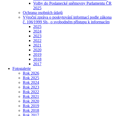
Volby do Poslanecké sněmovny Parlamentu ČR
2025
Ochrana osobních údajů
Výroční zpráva o poskytování informací podle zákona
č. 106⁄1999 Sb., o svobodném přístupu k informacím
2025
2024
2023
2022
2021
2020
2019
2018
2017
Fotogalerie
Rok 2026
Rok 2025
Rok 2024
Rok 2023
Rok 2022
Rok 2021
Rok 2020
Rok 2019
Rok 2018
Rok 2017