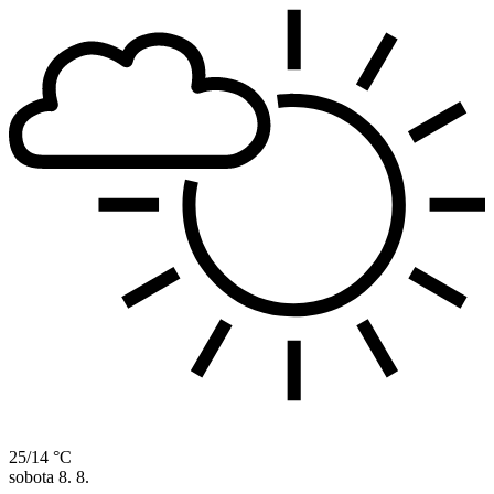
25/14 °C
sobota
8. 8.