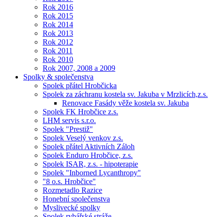
Rok 2016
Rok 2015
Rok 2014
Rok 2013
Rok 2012
Rok 2011
Rok 2010
Rok 2007, 2008 a 2009
Spolky & společenstva
Spolek přátel Hrobčicka
Spolek za záchranu kostela sv. Jakuba v Mrzlicích,z.s.
Renovace Fasády věže kostela sv. Jakuba
Spolek FK Hrobčice z.s.
LHM servis s.r.o.
Spolek "Prestiž"
Spolek Veselý venkov z.s.
Spolek přátel Aktivních Záloh
Spolek Enduro Hrobčice, z.s.
Spolek ISAR, z.s. - hipoterapie
Spolek "Inborned Lycanthropy"
"8 o.s. Hrobčice"
Rozmetadlo Razice
Honební společenstva
Myslivecké spolky
Spolek rybářské stráže