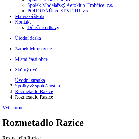
Spolek Modelářský Aeroklub Hrobčice, z.s.
POHODÁŘI ze SEVERU, z.s.
Mateřská škola
Kontakt
Důležité odkazy
Úřední deska
Zámek Mirošovice
Místní části obce
Sběrný dvůr
Úvodní stránka
Spolky & společenstva
Rozmetadlo Razice
Rozmetadlo Razice
Vytisknout
Rozmetadlo Razice
Rozmetadlo Razice