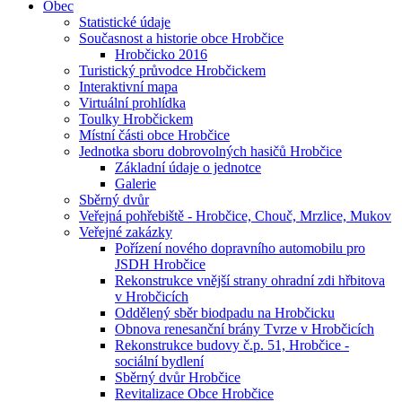
Obec
Statistické údaje
Současnost a historie obce Hrobčice
Hrobčicko 2016
Turistický průvodce Hrobčickem
Interaktivní mapa
Virtuální prohlídka
Toulky Hrobčickem
Místní části obce Hrobčice
Jednotka sboru dobrovolných hasičů Hrobčice
Základní údaje o jednotce
Galerie
Sběrný dvůr
Veřejná pohřebiště - Hrobčice, Chouč, Mrzlice, Mukov
Veřejné zakázky
Pořízení nového dopravního automobilu pro
JSDH Hrobčice
Rekonstrukce vnější strany ohradní zdi hřbitova
v Hrobčicích
Oddělený sběr biodpadu na Hrobčicku
Obnova renesanční brány Tvrze v Hrobčicích
Rekonstrukce budovy č.p. 51, Hrobčice -
sociální bydlení
Sběrný dvůr Hrobčice
Revitalizace Obce Hrobčice