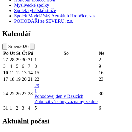
Myslivecké spolky
Spolek rybářské stráže
Spolek Modelářský Aeroklub Hrobčice, z.s.
POHODÁŘI ze SEVERU, z.s.
Kalendář
Srpen
2026
Po
Út
St
Čt
Pá
So
Ne
27
28
29
30
31
1
2
3
4
5
6
7
8
9
10
11
12
13
14
15
16
17
18
19
20
21
22
23
29
1
24
25
26
27
28
30
Pohodovej den v Razicích
Zobrazit všechny záznamy ze dne
31
1
2
3
4
5
6
Aktuální počasí