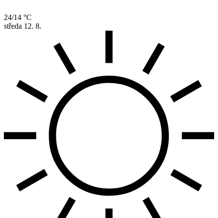
24/14 °C
středa
12. 8.