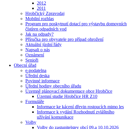
2012
2011
Hrobčický Zpravodaj
Mobilní rozhlas
Program pro poskytnutí dotací pro výstavbu domovních
čístíren odpadních vod
Jak na odpady?
Příručka pro obyvatele pro případ ohrožení
Aktuální jízdní řády
Napsali o nás
Oznámení
Senioři
Obecní úřad
e-podatelna
Úřední deska
Povinné informace
Úřední hodiny obecního úřadu
Územně plánovací dokumentace obce Hrobčice
Územní studie Hrobčice HR Z10
Formuláře
Informace ke kácení dřevin rostoucích mimo les
Informace k vydání Rozhodnutí zvláštního
užívání komunikace
Volby
Volby do zastupitelstev obcí 09.a 10.10.2026