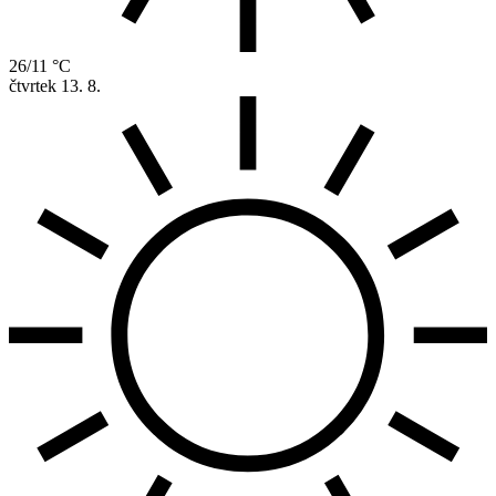
26/11 °C
čtvrtek
13. 8.