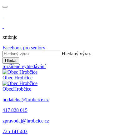
xntbnjc
Facebook
pro seniory
Hledaný výraz
Hledat
rozšířené vyhledávání
Obec
Hrobčice
Obec
Hrobčice
podatelna@hrobcice.cz
417 828 015
zpravodaj@hrobcice.cz
725 141 403