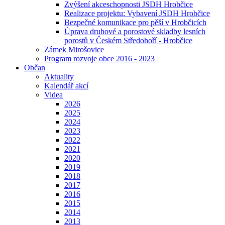
Zvýšení akceschopnosti JSDH Hrobčice
Realizace projektu: Vybavení JSDH Hrobčice
Bezpečné komunikace pro pěší v Hrobčicích
Úprava druhové a porostové skladby lesních
porostů v Českém Středohoří - Hrobčice
Zámek Mirošovice
Program rozvoje obce 2016 - 2023
Občan
Aktuality
Kalendář akcí
Videa
2026
2025
2024
2023
2022
2021
2020
2019
2018
2017
2016
2015
2014
2013