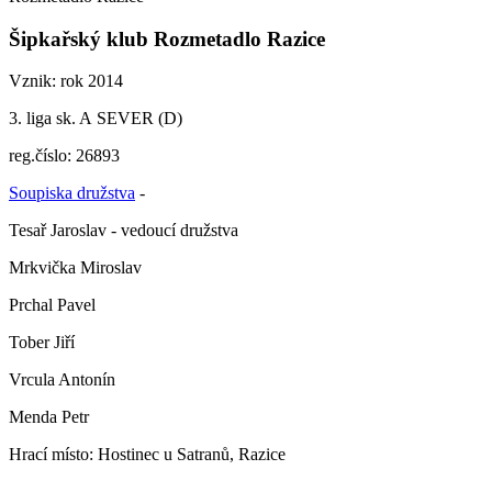
Šipkařský klub Rozmetadlo Razice
Vznik: rok 2014
3. liga sk. A SEVER (D)
reg.číslo:
26893
Soupiska družstva
-
Tesař Jaroslav - vedoucí družstva
Mrkvička Miroslav
Prchal Pavel
Tober Jiří
Vrcula Antonín
Menda Petr
Hrací místo: Hostinec u Satranů, Razice