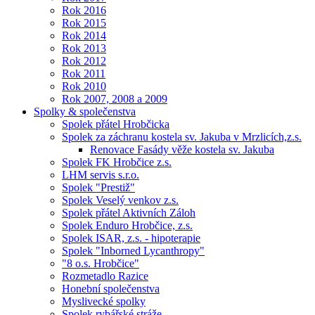
Rok 2016
Rok 2015
Rok 2014
Rok 2013
Rok 2012
Rok 2011
Rok 2010
Rok 2007, 2008 a 2009
Spolky & společenstva
Spolek přátel Hrobčicka
Spolek za záchranu kostela sv. Jakuba v Mrzlicích,z.s.
Renovace Fasády věže kostela sv. Jakuba
Spolek FK Hrobčice z.s.
LHM servis s.r.o.
Spolek "Prestiž"
Spolek Veselý venkov z.s.
Spolek přátel Aktivních Záloh
Spolek Enduro Hrobčice, z.s.
Spolek ISAR, z.s. - hipoterapie
Spolek "Inborned Lycanthropy"
"8 o.s. Hrobčice"
Rozmetadlo Razice
Honební společenstva
Myslivecké spolky
Spolek rybářské stráže