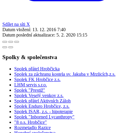
Sdílet na síti X
Datum vložení:
13. 12. 2016 7:40
Datum poslední aktualizace:
5. 2. 2020 15:15
Spolky & společenstva
Spolek přátel Hrobčicka
Spolek za záchranu kostela sv. Jakuba v Mrzlicích,z.s.
Spolek FK Hrobčice z.s.
LHM servis s.r.o.
Spolek "Prestiž"
Spolek Veselý venkov z.s.
Spolek přátel Aktivních Záloh
Spolek Enduro Hrobčice, z.s.
Spolek ISAR, z.s. - hipoterapie
Spolek "Inborned Lycanthropy"
"8 o.s. Hrobčice"
Rozmetadlo Razice
Honební společenstva