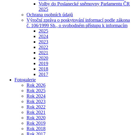
Volby do Poslanecké sněmovny Parlamentu ČR
2025
Ochrana osobních údajů
Výroční zpráva o poskytování informací podle zákona
č. 106⁄1999 Sb., o svobodném přístupu k informacím
2025
2024
2023
2022
2021
2020
2019
2018
2017
Fotogalerie
Rok 2026
Rok 2025
Rok 2024
Rok 2023
Rok 2022
Rok 2021
Rok 2020
Rok 2019
Rok 2018
Rok 2017