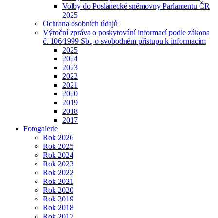
Volby do Poslanecké sněmovny Parlamentu ČR
2025
Ochrana osobních údajů
Výroční zpráva o poskytování informací podle zákona
č. 106⁄1999 Sb., o svobodném přístupu k informacím
2025
2024
2023
2022
2021
2020
2019
2018
2017
Fotogalerie
Rok 2026
Rok 2025
Rok 2024
Rok 2023
Rok 2022
Rok 2021
Rok 2020
Rok 2019
Rok 2018
Rok 2017