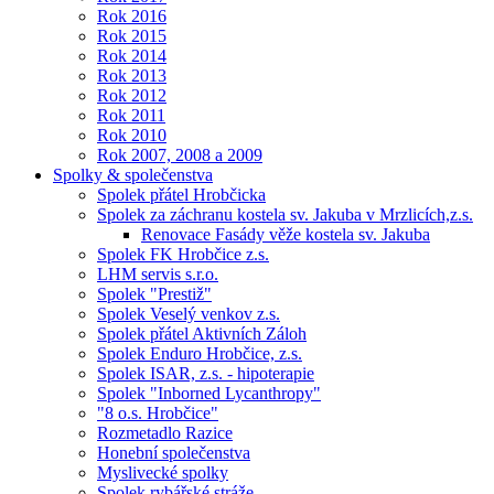
Rok 2016
Rok 2015
Rok 2014
Rok 2013
Rok 2012
Rok 2011
Rok 2010
Rok 2007, 2008 a 2009
Spolky & společenstva
Spolek přátel Hrobčicka
Spolek za záchranu kostela sv. Jakuba v Mrzlicích,z.s.
Renovace Fasády věže kostela sv. Jakuba
Spolek FK Hrobčice z.s.
LHM servis s.r.o.
Spolek "Prestiž"
Spolek Veselý venkov z.s.
Spolek přátel Aktivních Záloh
Spolek Enduro Hrobčice, z.s.
Spolek ISAR, z.s. - hipoterapie
Spolek "Inborned Lycanthropy"
"8 o.s. Hrobčice"
Rozmetadlo Razice
Honební společenstva
Myslivecké spolky
Spolek rybářské stráže