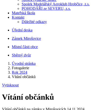
Spolek Modelářský Aeroklub Hrobčice, z.s.
POHODÁŘI ze SEVERU, z.s.
Mateřská škola
Kontakt
Důležité odkazy
Úřední deska
Zámek Mirošovice
Místní části obce
Sběrný dvůr
Úvodní stránka
Fotogalerie
Rok 2024
Vítání občánků
Vytisknout
Vítání občánků
Vítání občánků na zámku v Mirošovicích 14.11.2024