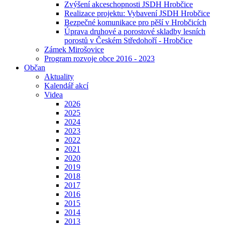
Zvýšení akceschopnosti JSDH Hrobčice
Realizace projektu: Vybavení JSDH Hrobčice
Bezpečné komunikace pro pěší v Hrobčicích
Úprava druhové a porostové skladby lesních
porostů v Českém Středohoří - Hrobčice
Zámek Mirošovice
Program rozvoje obce 2016 - 2023
Občan
Aktuality
Kalendář akcí
Videa
2026
2025
2024
2023
2022
2021
2020
2019
2018
2017
2016
2015
2014
2013