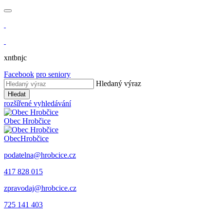
xntbnjc
Facebook
pro seniory
Hledaný výraz
Hledat
rozšířené vyhledávání
Obec
Hrobčice
Obec
Hrobčice
podatelna@hrobcice.cz
417 828 015
zpravodaj@hrobcice.cz
725 141 403