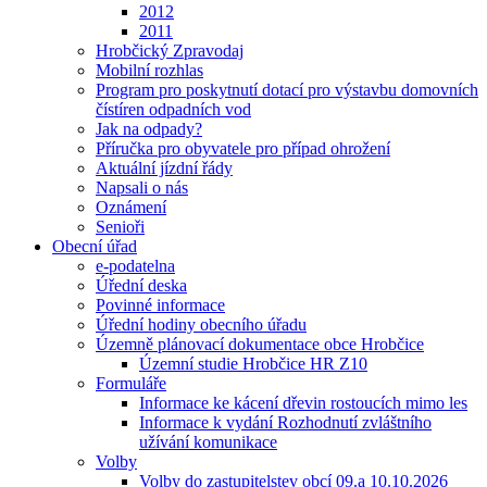
2012
2011
Hrobčický Zpravodaj
Mobilní rozhlas
Program pro poskytnutí dotací pro výstavbu domovních
čístíren odpadních vod
Jak na odpady?
Příručka pro obyvatele pro případ ohrožení
Aktuální jízdní řády
Napsali o nás
Oznámení
Senioři
Obecní úřad
e-podatelna
Úřední deska
Povinné informace
Úřední hodiny obecního úřadu
Územně plánovací dokumentace obce Hrobčice
Územní studie Hrobčice HR Z10
Formuláře
Informace ke kácení dřevin rostoucích mimo les
Informace k vydání Rozhodnutí zvláštního
užívání komunikace
Volby
Volby do zastupitelstev obcí 09.a 10.10.2026