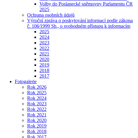
Volby do Poslanecké sněmovny Parlamentu ČR
2025
Ochrana osobních údajů
Výroční zpráva o poskytování informací podle zákona
č. 106⁄1999 Sb., o svobodném přístupu k informacím
2025
2024
2023
2022
2021
2020
2019
2018
2017
Fotogalerie
Rok 2026
Rok 2025
Rok 2024
Rok 2023
Rok 2022
Rok 2021
Rok 2020
Rok 2019
Rok 2018
Rok 2017