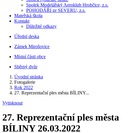
Spolek Modelářský Aeroklub Hrobčice, z.s.
POHODÁŘI ze SEVERU, z.s.
Mateřská škola
Kontakt
Důležité odkazy
Úřední deska
Zámek Mirošovice
Místní části obce
Sběrný dvůr
Úvodní stránka
Fotogalerie
Rok 2022
27. Reprezentační ples města BÍLINY...
Vytisknout
27. Reprezentační ples města
BÍLINY 26.03.2022