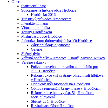
Obec
Statistické údaje
Současnost a historie obce Hrobčice
Hrobčicko 2016
Turistický průvodce Hrobčickem
Interaktivní mapa
Virtuální prohlídka
Toulky Hrobčickem
Místní části obce Hrobčice
Jednotka sboru dobrovolných hasičů Hrobčice
Základní údaje o jednotce
Galerie
Sběrný dvůr
Veřejná pohřebiště - Hrobčice, Chouč, Mrzlice, Mukov
Veřejné zakázky
Pořízení nového dopravního automobilu pro
JSDH Hrobčice
Rekonstrukce vnější strany ohradní zdi hřbitova
v Hrobčicích
Oddělený sběr biodpadu na Hrobčicku
Obnova renesanční brány Tvrze v Hrobčicích
Rekonstrukce budovy č.p. 51, Hrobčice -
sociální bydlení
Sběrný dvůr Hrobčice
Revitalizace Obce Hrobčice