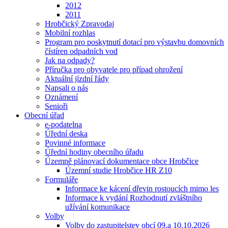
2012
2011
Hrobčický Zpravodaj
Mobilní rozhlas
Program pro poskytnutí dotací pro výstavbu domovních
čístíren odpadních vod
Jak na odpady?
Příručka pro obyvatele pro případ ohrožení
Aktuální jízdní řády
Napsali o nás
Oznámení
Senioři
Obecní úřad
e-podatelna
Úřední deska
Povinné informace
Úřední hodiny obecního úřadu
Územně plánovací dokumentace obce Hrobčice
Územní studie Hrobčice HR Z10
Formuláře
Informace ke kácení dřevin rostoucích mimo les
Informace k vydání Rozhodnutí zvláštního
užívání komunikace
Volby
Volby do zastupitelstev obcí 09.a 10.10.2026