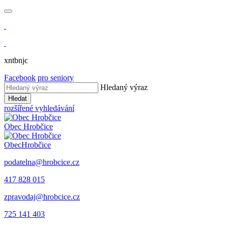
xntbnjc
Facebook
pro seniory
Hledaný výraz
Hledat
rozšířené vyhledávání
Obec
Hrobčice
Obec
Hrobčice
podatelna@hrobcice.cz
417 828 015
zpravodaj@hrobcice.cz
725 141 403