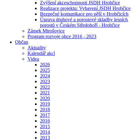
Zvýšení akceschopnosti JSDH Hrobčice
Realizace projektu: Vybavení JSDH Hrobčice
Bezpečné komunikace pro pěší v Hrobčicích
Úprava druhové a porostové skladby lesních
porostů v Českém Středohoří - Hrobčice
Zámek Mirošovice
Program rozvoje obce 2016 - 2023
Občan
Aktuality
Kalendář akcí
Videa
2026
2025
2024
2023
2022
2021
2020
2019
2018
2017
2016
2015
2014
2013