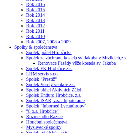
Rok 2016
Rok 2015
Rok 2014
Rok 2013
Rok 2012
Rok 2011
Rok 2010
Rok 2007, 2008 a 2009
Spolky & společenstva
Spolek přátel Hrobčicka
Spolek za záchranu kostela sv. Jakuba v Mrzlicích,z.s.
Renovace Fasády věže kostela sv. Jakuba
Spolek FK Hrobčice z.s.
LHM servis s.r.o.
Spolek "Prestiž"
Spolek Veselý venkov z.s.
Spolek přátel Aktivních Záloh
Spolek Enduro Hrobčice, z.s.
Spolek ISAR, z.s. - hipoterapie
Spolek "Inborned Lycanthropy"
"8 o.s. Hrobčice"
Rozmetadlo Razice
Honební společenstva
Myslivecké spolky
Spolek rybářské stráže