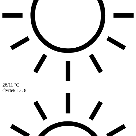
26/11 °C
čtvrtek
13. 8.