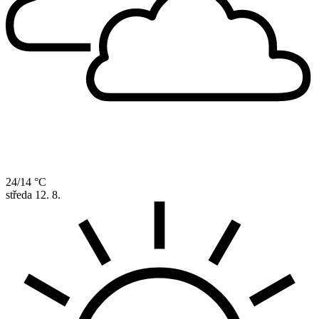
24/14 °C
středa
12. 8.