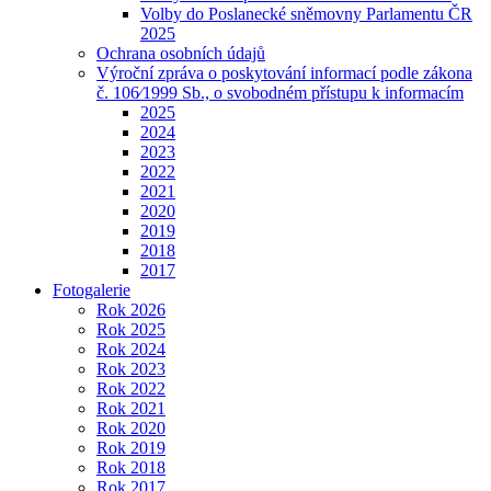
Volby do Poslanecké sněmovny Parlamentu ČR
2025
Ochrana osobních údajů
Výroční zpráva o poskytování informací podle zákona
č. 106⁄1999 Sb., o svobodném přístupu k informacím
2025
2024
2023
2022
2021
2020
2019
2018
2017
Fotogalerie
Rok 2026
Rok 2025
Rok 2024
Rok 2023
Rok 2022
Rok 2021
Rok 2020
Rok 2019
Rok 2018
Rok 2017