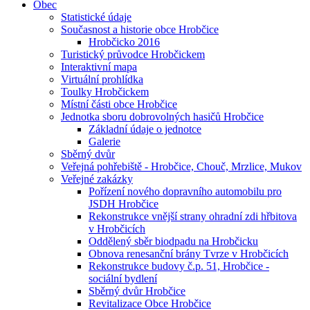
Obec
Statistické údaje
Současnost a historie obce Hrobčice
Hrobčicko 2016
Turistický průvodce Hrobčickem
Interaktivní mapa
Virtuální prohlídka
Toulky Hrobčickem
Místní části obce Hrobčice
Jednotka sboru dobrovolných hasičů Hrobčice
Základní údaje o jednotce
Galerie
Sběrný dvůr
Veřejná pohřebiště - Hrobčice, Chouč, Mrzlice, Mukov
Veřejné zakázky
Pořízení nového dopravního automobilu pro
JSDH Hrobčice
Rekonstrukce vnější strany ohradní zdi hřbitova
v Hrobčicích
Oddělený sběr biodpadu na Hrobčicku
Obnova renesanční brány Tvrze v Hrobčicích
Rekonstrukce budovy č.p. 51, Hrobčice -
sociální bydlení
Sběrný dvůr Hrobčice
Revitalizace Obce Hrobčice