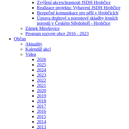
Zvýšení akceschopnosti JSDH Hrobčice
Realizace projektu: Vybavení JSDH Hrobčice
Bezpečné komunikace pro pěší v Hrobčicích
Úprava druhové a porostové skladby lesních
porostů v Českém Středohoří - Hrobčice
Zámek Mirošovice
Program rozvoje obce 2016 - 2023
Občan
Aktuality
Kalendář akcí
Videa
2026
2025
2024
2023
2022
2021
2020
2019
2018
2017
2016
2015
2014
2013