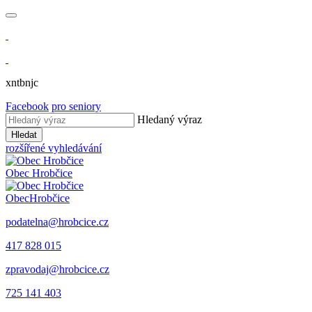
xntbnjc
Facebook
pro seniory
Hledaný výraz
Hledat
rozšířené vyhledávání
Obec
Hrobčice
Obec
Hrobčice
podatelna@hrobcice.cz
417 828 015
zpravodaj@hrobcice.cz
725 141 403