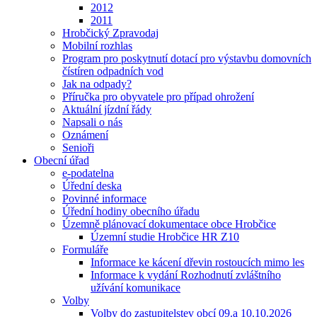
2012
2011
Hrobčický Zpravodaj
Mobilní rozhlas
Program pro poskytnutí dotací pro výstavbu domovních
čístíren odpadních vod
Jak na odpady?
Příručka pro obyvatele pro případ ohrožení
Aktuální jízdní řády
Napsali o nás
Oznámení
Senioři
Obecní úřad
e-podatelna
Úřední deska
Povinné informace
Úřední hodiny obecního úřadu
Územně plánovací dokumentace obce Hrobčice
Územní studie Hrobčice HR Z10
Formuláře
Informace ke kácení dřevin rostoucích mimo les
Informace k vydání Rozhodnutí zvláštního
užívání komunikace
Volby
Volby do zastupitelstev obcí 09.a 10.10.2026