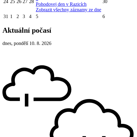
24
25
26
27
28
30
Pohodovej den v Razicích
Zobrazit všechny záznamy ze dne
31
1
2
3
4
5
6
Aktuální počasí
dnes, pondělí 10. 8. 2026