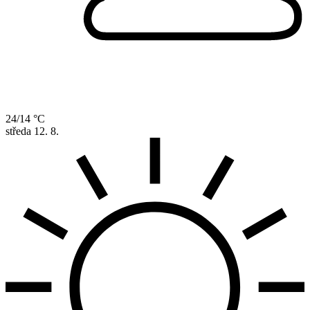
24/14 °C
středa
12. 8.