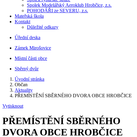
Spolek Modelářský Aeroklub Hrobčice, z.s.
POHODÁŘI ze SEVERU, z.s.
Mateřská škola
Kontakt
Důležité odkazy
Úřední deska
Zámek Mirošovice
Místní části obce
Sběrný dvůr
Úvodní stránka
Občan
Aktuality
PŘEMÍSTĚNÍ SBĚRNÉHO DVORA OBCE HROBČICE
Vytisknout
PŘEMÍSTĚNÍ SBĚRNÉHO
DVORA OBCE HROBČICE