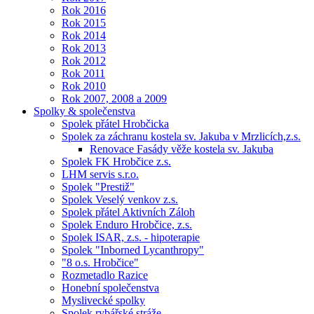
Rok 2016
Rok 2015
Rok 2014
Rok 2013
Rok 2012
Rok 2011
Rok 2010
Rok 2007, 2008 a 2009
Spolky & společenstva
Spolek přátel Hrobčicka
Spolek za záchranu kostela sv. Jakuba v Mrzlicích,z.s.
Renovace Fasády věže kostela sv. Jakuba
Spolek FK Hrobčice z.s.
LHM servis s.r.o.
Spolek "Prestiž"
Spolek Veselý venkov z.s.
Spolek přátel Aktivních Záloh
Spolek Enduro Hrobčice, z.s.
Spolek ISAR, z.s. - hipoterapie
Spolek "Inborned Lycanthropy"
"8 o.s. Hrobčice"
Rozmetadlo Razice
Honební společenstva
Myslivecké spolky
Spolek rybářské stráže