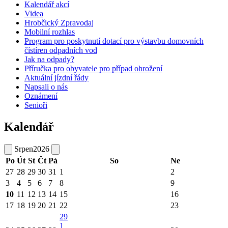
Kalendář akcí
Videa
Hrobčický Zpravodaj
Mobilní rozhlas
Program pro poskytnutí dotací pro výstavbu domovních
čístíren odpadních vod
Jak na odpady?
Příručka pro obyvatele pro případ ohrožení
Aktuální jízdní řády
Napsali o nás
Oznámení
Senioři
Kalendář
Srpen
2026
Po
Út
St
Čt
Pá
So
Ne
27
28
29
30
31
1
2
3
4
5
6
7
8
9
10
11
12
13
14
15
16
17
18
19
20
21
22
23
29
1