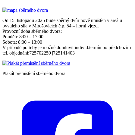
Od 15. listopadu 2025 bude sběrný dvůr nově umístěn v areálu
bývalého sila v Mirošovicích č.p. 54 – horní vjezd.
Provozní doba sběrného dvora:
Pondělí: 8:00 – 17:00
Sobota: 8:00 – 13:00
V případě potřeby je možné domluvit individ.termín po předchozím
tel. objednání:725702250 |725141403
Plakát přemístění sběrného dvora