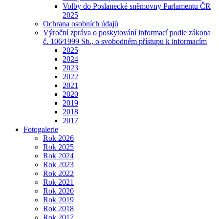
Volby do Poslanecké sněmovny Parlamentu ČR
2025
Ochrana osobních údajů
Výroční zpráva o poskytování informací podle zákona
č. 106⁄1999 Sb., o svobodném přístupu k informacím
2025
2024
2023
2022
2021
2020
2019
2018
2017
Fotogalerie
Rok 2026
Rok 2025
Rok 2024
Rok 2023
Rok 2022
Rok 2021
Rok 2020
Rok 2019
Rok 2018
Rok 2017