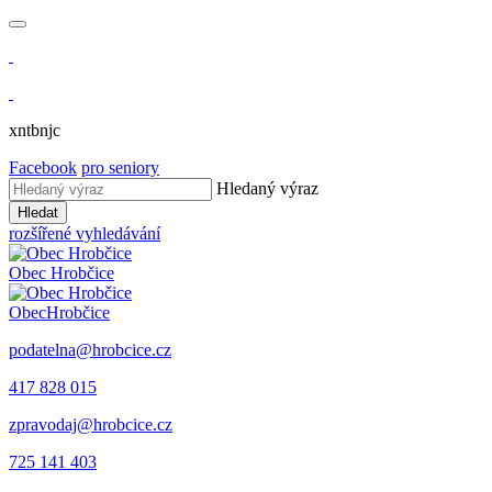
xntbnjc
Facebook
pro seniory
Hledaný výraz
Hledat
rozšířené vyhledávání
Obec
Hrobčice
Obec
Hrobčice
podatelna@hrobcice.cz
417 828 015
zpravodaj@hrobcice.cz
725 141 403