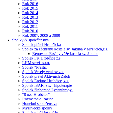
Rok 2016
Rok 2015
Rok 2014
Rok 2013
Rok 2012
Rok 2011
Rok 2010
Rok 2007, 2008 a 2009
Spolky & společenstva
Spolek přátel Hrobčicka
Spolek za záchranu kostela sv. Jakuba v Mrzlicích,z.s.
Renovace Fasády věže kostela sv. Jakuba
Spolek FK Hrobčice z.s.
LHM servis s.r.o.
Spolek "Prestiž"
Spolek Veselý venkov z.s.
Spolek přátel Aktivních Záloh
Spolek Enduro Hrobčice, z.s.
Spolek ISAR, z.s. - hipoterapie
Spolek "Inborned Lycanthropy"
"8 o.s. Hrobčice"
Rozmetadlo Razice
Honební společenstva
Myslivecké spolky
Spolek rybářské stráže