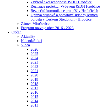
Zvýšení akceschopnosti JSDH Hrobčice
Realizace projektu: Vybavení JSDH Hrobčice
Bezpečné komunikace pro pěší v Hrobčicích
Úprava druhové a porostové skladby lesních
porostů v Českém Středohoří - Hrobčice
Zámek Mirošovice
Program rozvoje obce 2016 - 2023
Občan
Aktuality
Kalendář akcí
Videa
2026
2025
2024
2023
2022
2021
2020
2019
2018
2017
2016
2015
2014
2013