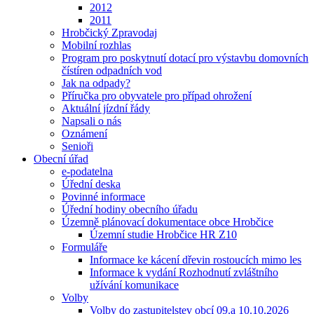
2012
2011
Hrobčický Zpravodaj
Mobilní rozhlas
Program pro poskytnutí dotací pro výstavbu domovních
čístíren odpadních vod
Jak na odpady?
Příručka pro obyvatele pro případ ohrožení
Aktuální jízdní řády
Napsali o nás
Oznámení
Senioři
Obecní úřad
e-podatelna
Úřední deska
Povinné informace
Úřední hodiny obecního úřadu
Územně plánovací dokumentace obce Hrobčice
Územní studie Hrobčice HR Z10
Formuláře
Informace ke kácení dřevin rostoucích mimo les
Informace k vydání Rozhodnutí zvláštního
užívání komunikace
Volby
Volby do zastupitelstev obcí 09.a 10.10.2026