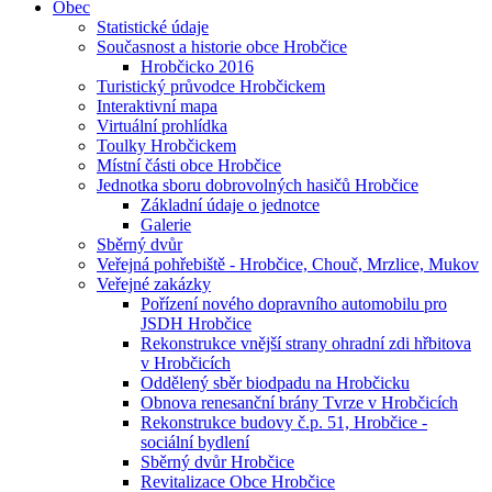
Obec
Statistické údaje
Současnost a historie obce Hrobčice
Hrobčicko 2016
Turistický průvodce Hrobčickem
Interaktivní mapa
Virtuální prohlídka
Toulky Hrobčickem
Místní části obce Hrobčice
Jednotka sboru dobrovolných hasičů Hrobčice
Základní údaje o jednotce
Galerie
Sběrný dvůr
Veřejná pohřebiště - Hrobčice, Chouč, Mrzlice, Mukov
Veřejné zakázky
Pořízení nového dopravního automobilu pro
JSDH Hrobčice
Rekonstrukce vnější strany ohradní zdi hřbitova
v Hrobčicích
Oddělený sběr biodpadu na Hrobčicku
Obnova renesanční brány Tvrze v Hrobčicích
Rekonstrukce budovy č.p. 51, Hrobčice -
sociální bydlení
Sběrný dvůr Hrobčice
Revitalizace Obce Hrobčice