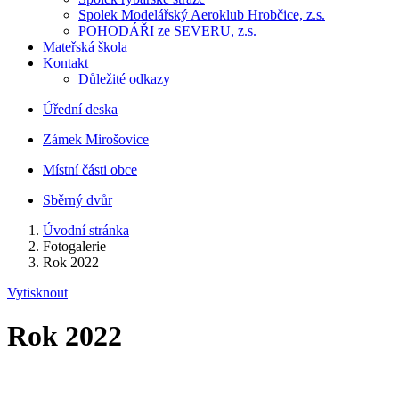
Spolek Modelářský Aeroklub Hrobčice, z.s.
POHODÁŘI ze SEVERU, z.s.
Mateřská škola
Kontakt
Důležité odkazy
Úřední deska
Zámek Mirošovice
Místní části obce
Sběrný dvůr
Úvodní stránka
Fotogalerie
Rok 2022
Vytisknout
Rok 2022