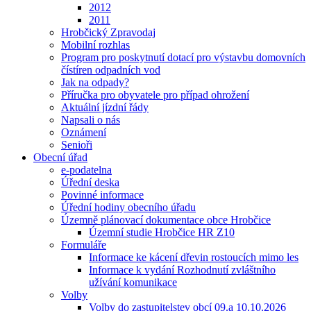
2012
2011
Hrobčický Zpravodaj
Mobilní rozhlas
Program pro poskytnutí dotací pro výstavbu domovních
čístíren odpadních vod
Jak na odpady?
Příručka pro obyvatele pro případ ohrožení
Aktuální jízdní řády
Napsali o nás
Oznámení
Senioři
Obecní úřad
e-podatelna
Úřední deska
Povinné informace
Úřední hodiny obecního úřadu
Územně plánovací dokumentace obce Hrobčice
Územní studie Hrobčice HR Z10
Formuláře
Informace ke kácení dřevin rostoucích mimo les
Informace k vydání Rozhodnutí zvláštního
užívání komunikace
Volby
Volby do zastupitelstev obcí 09.a 10.10.2026