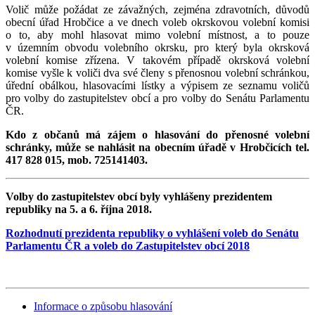
Volič může požádat ze závažných, zejména zdravotních, důvodů
obecní úřad Hrobčice a ve dnech voleb okrskovou volební komisi
o to, aby mohl hlasovat mimo volební místnost, a to pouze
v územním obvodu volebního okrsku, pro který byla okrsková
volební komise zřízena. V takovém případě okrsková volební
komise vyšle k voliči dva své členy s přenosnou volební schránkou,
úřední obálkou, hlasovacími lístky a výpisem ze seznamu voličů
pro volby do zastupitelstev obcí a pro volby do Senátu Parlamentu
ČR.
Kdo z občanů má zájem o hlasování do přenosné volební
schránky, může se nahlásit na obecním úřadě v Hrobčicích tel.
417 828 015, mob. 725141403.
Volby do zastupitelstev obcí byly vyhlášeny prezidentem
republiky na 5. a 6. října 2018.
Rozhodnutí prezidenta republiky o vyhlášení voleb do Senátu
Parlamentu ČR a voleb do Zastupitelstev obcí 2018
Informace o způsobu hlasování