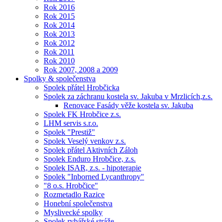
Rok 2016
Rok 2015
Rok 2014
Rok 2013
Rok 2012
Rok 2011
Rok 2010
Rok 2007, 2008 a 2009
Spolky & společenstva
Spolek přátel Hrobčicka
Spolek za záchranu kostela sv. Jakuba v Mrzlicích,z.s.
Renovace Fasády věže kostela sv. Jakuba
Spolek FK Hrobčice z.s.
LHM servis s.r.o.
Spolek "Prestiž"
Spolek Veselý venkov z.s.
Spolek přátel Aktivních Záloh
Spolek Enduro Hrobčice, z.s.
Spolek ISAR, z.s. - hipoterapie
Spolek "Inborned Lycanthropy"
"8 o.s. Hrobčice"
Rozmetadlo Razice
Honební společenstva
Myslivecké spolky
Spolek rybářské stráže