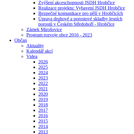
Zvýšení akceschopnosti JSDH Hrobčice
Realizace projektu: Vybavení JSDH Hrobčice
Bezpečné komunikace pro pěší v Hrobčicích
Úprava druhové a porostové skladby lesních
porostů v Českém Středohoří - Hrobčice
Zámek Mirošovice
Program rozvoje obce 2016 - 2023
Občan
Aktuality
Kalendář akcí
Videa
2026
2025
2024
2023
2022
2021
2020
2019
2018
2017
2016
2015
2014
2013