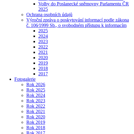
Volby do Poslanecké sněmovny Parlamentu ČR
2025
Ochrana osobních údajů
Výroční zpráva o poskytování informací podle zákona
č. 106⁄1999 Sb., o svobodném přístupu k informacím
2025
2024
2023
2022
2021
2020
2019
2018
2017
Fotogalerie
Rok 2026
Rok 2025
Rok 2024
Rok 2023
Rok 2022
Rok 2021
Rok 2020
Rok 2019
Rok 2018
Rok 2017