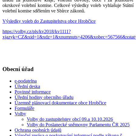
okrskové volební komise. Celkové výsledky voleb vyhlašuje Státní
volební komise sdělením ve Sbírce zákonů.
Výsledky voleb do Zastupitelstva obce Hrobčice
https://volby.cz/pls/kv2018/kv1111?
xjazyk=CZ&xid=1&xdz=1&xnumnuts=4206&xobec=567566&xstat
Obecní úřad
e-podatelna
Úřední deska
Povinné informace
Úřední hodiny obecního úřadu
Územně plánovací dokumentace obce Hrobčice
Formuláře
Volby
Volby do zastupitelstev obcí 09.a 10.10.2026
Volby do Poslanecké sněmovny Parlamentu ČR 2025
Ochrana osobních údajů
Výroční zpráva o poskytování informací podle zákona č.