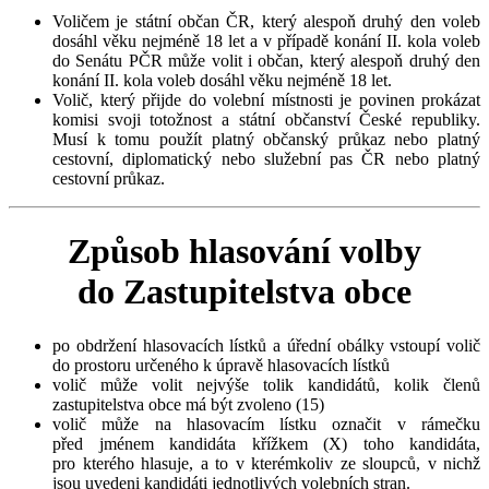
Voličem je státní občan ČR, který alespoň druhý den voleb
dosáhl věku nejméně 18 let a v případě konání II. kola voleb
do Senátu PČR může volit i občan, který alespoň druhý den
konání II. kola voleb dosáhl věku nejméně 18 let.
Volič, který přijde do volební místnosti je povinen prokázat
komisi svoji totožnost a státní občanství České republiky.
Musí k tomu použít platný občanský průkaz nebo platný
cestovní, diplomatický nebo služební pas ČR nebo platný
cestovní průkaz.
Způsob hlasování volby
do Zastupitelstva obce
po obdržení hlasovacích lístků a úřední obálky vstoupí volič
do prostoru určeného k úpravě hlasovacích lístků
volič může volit nejvýše tolik kandidátů, kolik členů
zastupitelstva obce má být zvoleno (15)
volič může na hlasovacím lístku označit v rámečku
před jménem kandidáta křížkem (X) toho kandidáta,
pro kterého hlasuje, a to v kterémkoliv ze sloupců, v nichž
jsou uvedeni kandidáti jednotlivých volebních stran.