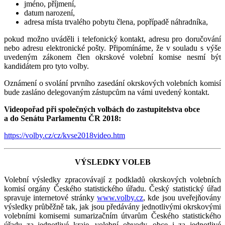
jméno, příjmení,
datum narození,
adresa místa trvalého pobytu člena, popřípadě náhradníka,
pokud možno uváděli i telefonický kontakt, adresu pro doručování
nebo adresu elektronické pošty. Připomínáme, že v souladu s výše
uvedeným zákonem člen okrskové volební komise nesmí být
kandidátem pro tyto volby.
Oznámení o svolání prvního zasedání okrskových volebních komisí
bude zasláno delegovaným zástupcům na vámi uvedený kontakt.
Videopořad při společných volbách do zastupitelstva obce
a do Senátu Parlamentu ČR 2018:
https://volby.cz/cz/kvse2018video.htm
VÝSLEDKY VOLEB
Volební výsledky zpracovávají z podkladů okrskových volebních
komisí orgány Českého statistického úřadu. Český statistický úřad
spravuje internetové stránky
www.volby.cz
, kde jsou uveřejňovány
výsledky průběžně tak, jak jsou předávány jednotlivými okrskovými
volebními komisemi sumarizačním útvarům Českého statistického
úřadu za jednotlivé kraje, volební obvody, obce i za jednotlivé