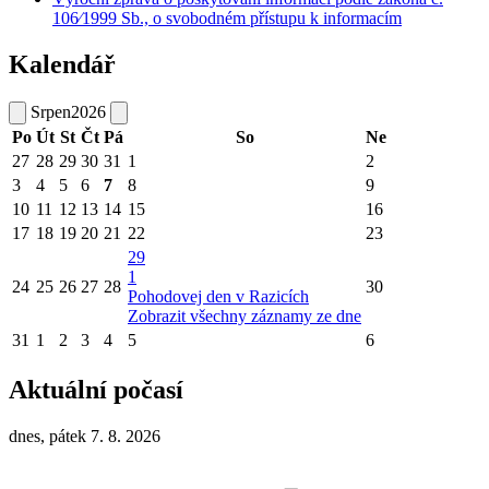
106⁄1999 Sb., o svobodném přístupu k informacím
Kalendář
Srpen
2026
Po
Út
St
Čt
Pá
So
Ne
27
28
29
30
31
1
2
3
4
5
6
7
8
9
10
11
12
13
14
15
16
17
18
19
20
21
22
23
29
1
24
25
26
27
28
30
Pohodovej den v Razicích
Zobrazit všechny záznamy ze dne
31
1
2
3
4
5
6
Aktuální počasí
dnes, pátek 7. 8. 2026