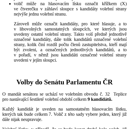
volič může na hlasovacím lísku označit křížkem (X)
ve čtverečku v záhlaví sloupce s kandidáty volební strany
nejvýše jednu volební stranu.
Zároveň může označit kandidáty, pro které hlasuje, a to
v libovolných samostatných sloupcích, ve kterých jsou
uvedeny ostatní volební strany. Takto volí předně jednotlivě
označené kandidáty, dále tolik kandidátů označené volební
strany, kolik činí rozdíl počtu členů zastupitelstva, kteří mají
být zvoleni, a označených jednotlivých kandidátů, a to
v pořadí, v němž jsou kandidáti označené volební strany
uvedeni v jejím sloupci.
Volby do Senátu Parlamentu ČR
O mandát senátora se uchází ve volebním obvodu č. 32 Teplice
pro nastávající šestileté volební období celkem
9 kandidátů.
Každý kandidát je uveden na samostatném hlasovacím lístku,
kterých tak bude celkem 7. Volič z této sady vybere jeden, který již
dále nijak neupravuje.