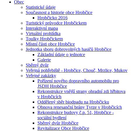
Obec
Statistické údaje
Současnost a historie obce Hrobčice
Hrobčicko 2016
Turistický průvodce Hrobčickem
Interaktivní mapa
Virtuální prohlídka
Toulky Hrobčickem
Místní části obce Hrobčice
Jednotka sboru dobrovolných hasičů Hrobčice
Základní údaje o jednotce
Galerie
Sběrný dvůr
Veřejná pohřebiště - Hrobčice, Chouč, Mrzlice, Mukov
Veřejné zakázky
Pořízení nového dopravního automobilu pro
JSDH Hrobčice
Rekonstrukce vnější strany ohradní zdi hřbitova
v Hrobčicích
Oddělený sběr biodpadu na Hrobčicku
Obnova renesanční brány Tvrze v Hrobčicích
Rekonstrukce budovy č.p. 51, Hrobčice -
sociální bydlení
Sběrný dvůr Hrobčice
Revitalizace Obce Hrobčice