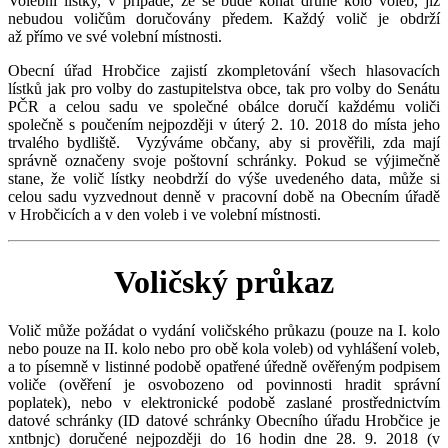
Volební lístky, v případě, že se bude konat druhé kolo voleb, již
nebudou voličům doručovány předem. Každý volič je obdrží
až přímo ve své volební místnosti.
Obecní úřad Hrobčice zajistí zkompletování všech hlasovacích
lístků jak pro volby do zastupitelstva obce, tak pro volby do Senátu
PČR a celou sadu ve společné obálce doručí každému voliči
společně s poučením nejpozději v úterý 2. 10. 2018 do místa jeho
trvalého bydliště. Vyzýváme občany, aby si prověřili, zda mají
správně označeny svoje poštovní schránky. Pokud se výjimečně
stane, že volič lístky neobdrží do výše uvedeného data, může si
celou sadu vyzvednout denně v pracovní době na Obecním úřadě
v Hrobčicích a v den voleb i ve volební místnosti.
Voličský průkaz
Volič může požádat o vydání voličského průkazu (pouze na I. kolo
nebo pouze na II. kolo nebo pro obě kola voleb) od vyhlášení voleb,
a to písemně v listinné podobě opatřené úředně ověřeným podpisem
voliče (ověření je osvobozeno od povinnosti hradit správní
poplatek), nebo v elektronické podobě zaslané prostřednictvím
datové schránky (ID datové schránky Obecního úřadu Hrobčice je
xntbnjc) doručené nejpozději do 16 hodin dne 28. 9. 2018 (v