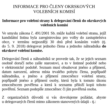
INFORMACE PRO ČLENY OKRSKOVÝCH
VOLEBNÍCH KOMISÍ
Informace pro volební strany k delegování členů do okrskových
volebních komisí
Ve smyslu zákona č. 491/2001 Sb. může každá volební strana, jejíž
kandidátní listina byla zaregistrována pro volby do zastupitelstva
obce, v termínu nejpozději 30 dnů před konáním voleb (tj.
do 5. 9. 2018) delegovat jednoho člena a jednoho náhradníka
do
okrskové volební komise.
Delegování členů a náhradníků se provede tak, že se jejich seznam
osobně doručí nebo zašle starostovi, a to v listinné podobě nebo
v elektronické podobě. Seznam musí obsahovat jméno a příjmení,
datum narození, adresu místa trvalého pobytu člena, popřípadě
náhradníka, a jméno a příjmení zmocněnce volební strany,
popřípadě jméno a příjmení osoby, která byla k tomuto úkonu
zmocněncem pověřena a která k seznamu přiloží kopii tohoto
pověření. Seznam podepíše zmocněnec či jím pověřená osoba.
Z organizačních důvodů si vás dovolujeme požádat, abyste
u delegovaných členů mimo zákonem stanovených údajů - tj.: