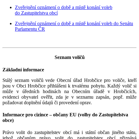
Zveřejnění oznámení o době a místě konání voleb
do Zastupitelstva obcí
Zveřejnění oznámení o době a místě konání voleb do Senátu
Parlamentu ČR
Seznam voličů
Základní informace
Stálý seznam voličů vede Obecní úřad Hrobčice pro voliče, kteří
jsou v Obci Hrobčice přihlášeni k trvalému pobytu. Každý volič si
může v úředních hodinách na Obecním úřadě v Hrobčicích,
evidenci obyvatel ověřit, zda je v seznamu zapsán, popř. může
požadovat doplnění údajů či provedení oprav.
Informace pro cizince – občany EU (volby do Zastupitelstva
obce)
Právo volit do zastupitelstev obcí má i státní občan jiného státu,
jehož občanům právo volit do zastupitelstev obcí přiznává