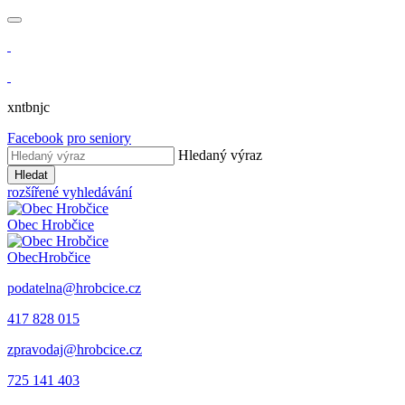
xntbnjc
Facebook
pro seniory
Hledaný výraz
Hledat
rozšířené vyhledávání
Obec
Hrobčice
Obec
Hrobčice
podatelna@hrobcice.cz
417 828 015
zpravodaj@hrobcice.cz
725 141 403