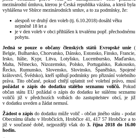
mezinárodní úmluva, kterou je Česká republika vázána, a která byla
vyhlášena ve Sbírce mezinárodních smluv, a to za podmínky, že:
alespoň ve druhý den voleb (tj. 6.10.2018) dosáhl věku
nejméně 18 let a
je v den voleb v obci přihlášen k trvalému popř. přechodnému
pobytu.
Jedná se pouze o občany členských států Evropské unie
(
Belgie, Bulharsko, Chorvatsko, Dánsko, Estonsko, Finsko, Francie,
Irsko, Itálie, Kypr, Litva, Lotyšsko, Lucembursko, Maďarsko,
Malta, Německo, Nizozemsko, Polsko, Portugalsko, Rakousko,
Řecko, Rumunsko, Slovensko, Slovinsko, Španělsko, Spojené
království, Švédsko), kteří splňují podmínky pro přiznání volebního
práva. Tito občané, pokud chtějí uplatnit své volební právo, musí
požádat o zápis do dodatku stálého seznamu voličů.
Pokud
občan státu EU požádal o zápis do dodatku ke stálému seznamu
voličů již v předchozích volbách do zastupitelstev obcí, je již
v dodatku uveden a žádat nemusí.
Žádost o zápis
do dodatku může volič - občan jiného státu - podat
Obecnímu úřadu v Hrobčicích, Hrobčice 41, 417 57 Hrobčice a to
již v současné době, nejpozději však do
3. října 2018 do 16.00
hodin.