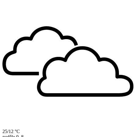
25/12 °C
neděle
9. 8.