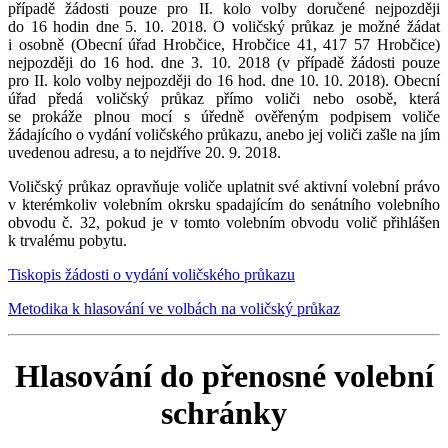
případě žádosti pouze pro II. kolo volby doručené nejpozději
do 16 hodin dne 5. 10. 2018. O voličský průkaz je možné žádat
i osobně (Obecní úřad Hrobčice, Hrobčice 41, 417 57 Hrobčice)
nejpozději do 16 hod. dne 3. 10. 2018 (v případě žádosti pouze
pro II. kolo volby nejpozději do 16 hod. dne 10. 10. 2018). Obecní
úřad předá voličský průkaz přímo voliči nebo osobě, která
se prokáže plnou mocí s úředně ověřeným podpisem voliče
žádajícího o vydání voličského průkazu, anebo jej voliči zašle na jím
uvedenou adresu, a to nejdříve 20. 9. 2018.
Voličský průkaz opravňuje voliče uplatnit své aktivní volební právo
v kterémkoliv volebním okrsku spadajícím do senátního volebního
obvodu č. 32, pokud je v tomto volebním obvodu volič přihlášen
k trvalému pobytu.
Tiskopis žádosti o vydání voličského průkazu
Metodika k hlasování ve volbách na voličský průkaz
Hlasování do přenosné volební
schránky