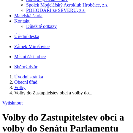
Spolek Modelářský Aeroklub Hrobčice, z.s.
POHODÁŘI ze SEVERU, z.s.
Mateřská škola
Kontakt
Důležité odkazy
Úřední deska
Zámek Mirošovice
Místní části obce
Sběrný dvůr
Úvodní stránka
Obecní úřad
Volby
Volby do Zastupitelstev obcí a volby do...
Vytisknout
Volby do Zastupitelstev obcí a
volby do Senátu Parlamentu