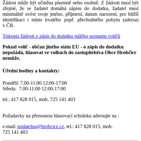
Žádost může být učiněna písemně nebo osobně. Z žádosti musí být
zřejmé, že se žadatel domáhá zápisu do dodatku, žadatel musí
minimálně uvést svoje jméno, příjmení, datum narození, pro bližší
identifikaci i místo trvalého popř. přechodného pobytu (adresa)
v ČR.
Tiskopis žádosti o zápis do dodatku stálého seznamu voličů
Pokud volič - občan jiného státu EU - o zápis do dodatku
nepožádá, hlasovat ve volbách do zastupitelstva Obce Hrobčice
nemůže.
Úřední hodiny a kontakty:
Pondělí: 7.00-11:00 12:00-17:00
Středa: 7.00-11:00 12:00-17:00
tel.: 417 828 015, mob. 725 141 403
Požadavky na přenosnou hlasovací schránku adresujte na :
e-mail:
podatelna@hrobcice.cz
, tel.: 417 828 015, mob.
725 141 403