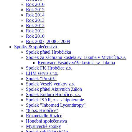
Rok 2016
Rok 2015
Rok 2014
Rok 2013
Rok 2012
Rok 2011
Rok 2010
Rok 2007, 2008 a 2009
Spolky & společenstva
Spolek přátel Hrobčicka
Spolek za záchranu kostela sv. Jakuba v Mrzlicích,z.s.
Renovace Fasády věže kostela sv. Jakuba
Spolek FK Hrobčice z.s.
LHM servis s.r.o.
Spolek "Prestiž"
Spolek Veselý venkov z.s.
Spolek přátel Aktivních Záloh
Spolek Enduro Hrobčice, z.s.
Spolek ISAR, z.s. - hipoterapie
Spolek "Inborned Lycanthropy"
"8 o.s. Hrobčice"
Rozmetadlo Razice
Honební společenstva
Myslivecké spolky
Spolek rybářské stráže