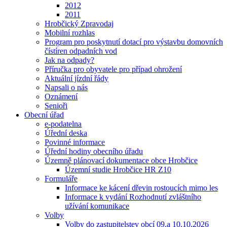
2012
2011
Hrobčický Zpravodaj
Mobilní rozhlas
Program pro poskytnutí dotací pro výstavbu domovních
čístíren odpadních vod
Jak na odpady?
Příručka pro obyvatele pro případ ohrožení
Aktuální jízdní řády
Napsali o nás
Oznámení
Senioři
Obecní úřad
e-podatelna
Úřední deska
Povinné informace
Úřední hodiny obecního úřadu
Územně plánovací dokumentace obce Hrobčice
Územní studie Hrobčice HR Z10
Formuláře
Informace ke kácení dřevin rostoucích mimo les
Informace k vydání Rozhodnutí zvláštního
užívání komunikace
Volby
Volby do zastupitelstev obcí 09.a 10.10.2026