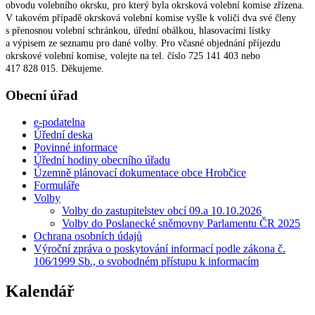
obvodu volebního okrsku, pro který byla okrsková volební komise zřízena.
V takovém případě okrsková volební komise vyšle k voliči dva své členy
s přenosnou volební schránkou, úřední obálkou, hlasovacími lístky
a výpisem ze seznamu pro dané volby. Pro včasné objednání příjezdu
okrskové volební komise, volejte na tel. číslo 725 141 403 nebo
417 828 015. Děkujeme.
Obecní úřad
e-podatelna
Úřední deska
Povinné informace
Úřední hodiny obecního úřadu
Územně plánovací dokumentace obce Hrobčice
Formuláře
Volby
Volby do zastupitelstev obcí 09.a 10.10.2026
Volby do Poslanecké sněmovny Parlamentu ČR 2025
Ochrana osobních údajů
Výroční zpráva o poskytování informací podle zákona č.
106⁄1999 Sb., o svobodném přístupu k informacím
Kalendář