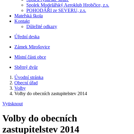
Spolek Modelářský Aeroklub Hrobčice, z.s.
POHODÁŘI ze SEVERU, z.s.
Mateřská škola
Kontakt
Důležité odkazy
Úřední deska
Zámek Mirošovice
Místní části obce
Sběrný dvůr
Úvodní stránka
Obecní úřad
Volby
Volby do obecních zastupitelstev 2014
Vytisknout
Volby do obecních
zastupitelstev 2014