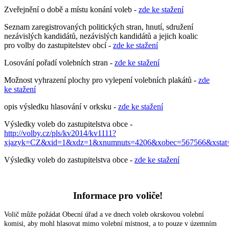
Zveřejnění o době a místu konání voleb -
zde ke stažení
Seznam zaregistrovaných politických stran, hnutí, sdružení
nezávislých kandidátů, nezávislých kandidátů a jejich koalic
pro volby do zastupitelstev obcí -
zde ke stažení
Losování pořadí volebních stran -
zde ke stažení
Možnost vyhrazení plochy pro vylepení volebních plakátů -
zde
ke stažení
opis výsledku hlasování v orksku -
zde ke stažení
Výsledky voleb do zastupitelstva obce -
http://volby.cz/pls/kv2014/kv1111?
xjazyk=CZ&xid=1&xdz=1&xnumnuts=4206&xobec=567566&xstat
Výsledky voleb do zastupitelstva obce -
zde ke stažení
Informace pro voliče!
Volič může požádat Obecní úřad a ve dnech voleb okrskovou volební
komisi, aby mohl hlasovat mimo volební místnost, a to pouze v územním