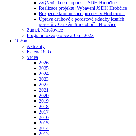
Zvýšení akceschopnosti JSDH Hrobčice
Realizace projektu: Vybavení JSDH Hrobčice
Bezpečné komunikace pro pěší v Hrobčicích
Úprava druhové a porostové skladby lesních
porostů v Českém Středohoří - Hrobčice
Zámek Mirošovice
Program rozvoje obce 2016 - 2023
Občan
Aktuality
Kalendář akcí
Videa
2026
2025
2024
2023
2022
2021
2020
2019
2018
2017
2016
2015
2014
2013