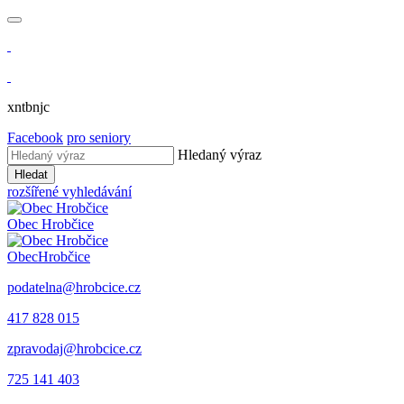
xntbnjc
Facebook
pro seniory
Hledaný výraz
Hledat
rozšířené vyhledávání
Obec
Hrobčice
Obec
Hrobčice
podatelna@hrobcice.cz
417 828 015
zpravodaj@hrobcice.cz
725 141 403