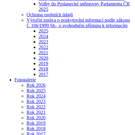
Volby do Poslanecké sněmovny Parlamentu ČR
2025
Ochrana osobních údajů
Výroční zpráva o poskytování informací podle zákona
č. 106⁄1999 Sb., o svobodném přístupu k informacím
2025
2024
2023
2022
2021
2020
2019
2018
2017
Fotogalerie
Rok 2026
Rok 2025
Rok 2024
Rok 2023
Rok 2022
Rok 2021
Rok 2020
Rok 2019
Rok 2018
Rok 2017