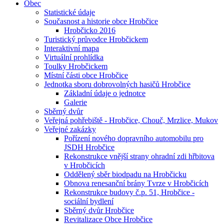
Obec
Statistické údaje
Současnost a historie obce Hrobčice
Hrobčicko 2016
Turistický průvodce Hrobčickem
Interaktivní mapa
Virtuální prohlídka
Toulky Hrobčickem
Místní části obce Hrobčice
Jednotka sboru dobrovolných hasičů Hrobčice
Základní údaje o jednotce
Galerie
Sběrný dvůr
Veřejná pohřebiště - Hrobčice, Chouč, Mrzlice, Mukov
Veřejné zakázky
Pořízení nového dopravního automobilu pro
JSDH Hrobčice
Rekonstrukce vnější strany ohradní zdi hřbitova
v Hrobčicích
Oddělený sběr biodpadu na Hrobčicku
Obnova renesanční brány Tvrze v Hrobčicích
Rekonstrukce budovy č.p. 51, Hrobčice -
sociální bydlení
Sběrný dvůr Hrobčice
Revitalizace Obce Hrobčice