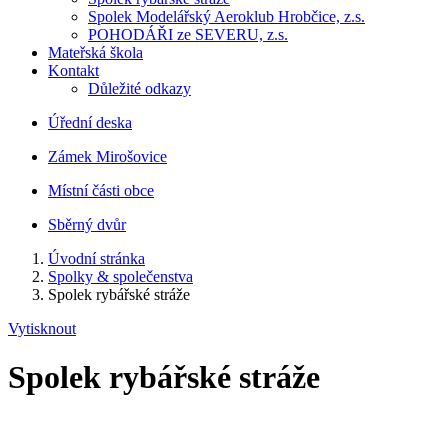
Spolek Modelářský Aeroklub Hrobčice, z.s.
POHODÁŘI ze SEVERU, z.s.
Mateřská škola
Kontakt
Důležité odkazy
Úřední deska
Zámek Mirošovice
Místní části obce
Sběrný dvůr
Úvodní stránka
Spolky & společenstva
Spolek rybářské stráže
Vytisknout
Spolek rybářské stráže