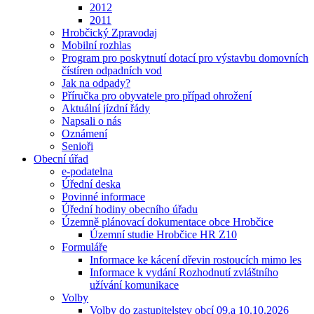
2012
2011
Hrobčický Zpravodaj
Mobilní rozhlas
Program pro poskytnutí dotací pro výstavbu domovních
čístíren odpadních vod
Jak na odpady?
Příručka pro obyvatele pro případ ohrožení
Aktuální jízdní řády
Napsali o nás
Oznámení
Senioři
Obecní úřad
e-podatelna
Úřední deska
Povinné informace
Úřední hodiny obecního úřadu
Územně plánovací dokumentace obce Hrobčice
Územní studie Hrobčice HR Z10
Formuláře
Informace ke kácení dřevin rostoucích mimo les
Informace k vydání Rozhodnutí zvláštního
užívání komunikace
Volby
Volby do zastupitelstev obcí 09.a 10.10.2026