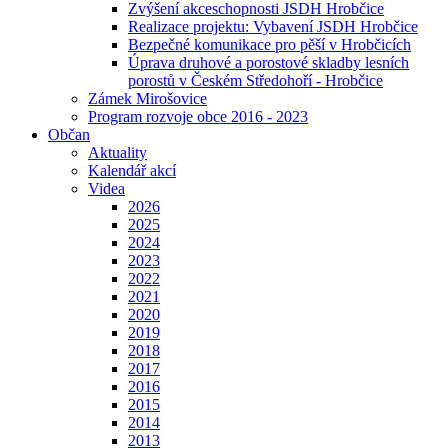
Zvýšení akceschopnosti JSDH Hrobčice
Realizace projektu: Vybavení JSDH Hrobčice
Bezpečné komunikace pro pěší v Hrobčicích
Úprava druhové a porostové skladby lesních
porostů v Českém Středohoří - Hrobčice
Zámek Mirošovice
Program rozvoje obce 2016 - 2023
Občan
Aktuality
Kalendář akcí
Videa
2026
2025
2024
2023
2022
2021
2020
2019
2018
2017
2016
2015
2014
2013