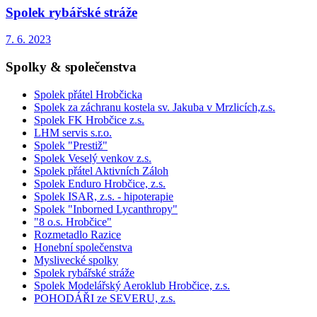
Spolek rybářské stráže
7. 6. 2023
Spolky & společenstva
Spolek přátel Hrobčicka
Spolek za záchranu kostela sv. Jakuba v Mrzlicích,z.s.
Spolek FK Hrobčice z.s.
LHM servis s.r.o.
Spolek "Prestiž"
Spolek Veselý venkov z.s.
Spolek přátel Aktivních Záloh
Spolek Enduro Hrobčice, z.s.
Spolek ISAR, z.s. - hipoterapie
Spolek "Inborned Lycanthropy"
"8 o.s. Hrobčice"
Rozmetadlo Razice
Honební společenstva
Myslivecké spolky
Spolek rybářské stráže
Spolek Modelářský Aeroklub Hrobčice, z.s.
POHODÁŘI ze SEVERU, z.s.