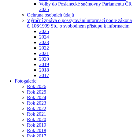
Volby do Poslanecké sněmovny Parlamentu ČR
2025
Ochrana osobních údajů
Výroční zpráva o poskytování informací podle zákona
č. 106⁄1999 Sb., o svobodném přístupu k informacím
2025
2024
2023
2022
2021
2020
2019
2018
2017
Fotogalerie
Rok 2026
Rok 2025
Rok 2024
Rok 2023
Rok 2022
Rok 2021
Rok 2020
Rok 2019
Rok 2018
Rok 2017