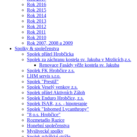
Rok 2016
Rok 2015
Rok 2014
Rok 2013
Rok 2012
Rok 2011
Rok 2010
Rok 2007, 2008 a 2009
Spolky & společenstva
Spolek přátel Hrobčicka
Spolek za záchranu kostela sv. Jakuba v Mrzlicích,z.s.
Renovace Fasády věže kostela sv. Jakuba
Spolek FK Hrobčice z.s.
LHM servis s.r.o.
Spolek "Prestiž"
Spolek Veselý venkov z.s.
Spolek přátel Aktivních Záloh
Spolek Enduro Hrobčice, z.s.
Spolek ISAR, z.s. - hipoterapie
Spolek "Inborned Lycanthropy"
"8 o.s. Hrobčice"
Rozmetadlo Razice
Honební společenstva
Myslivecké spolky
Spolek rybářské stráže