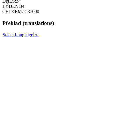
DNES:
34
TÝDEN:
34
CELKEM:
1537000
Překlad (translations)
Select Language
▼