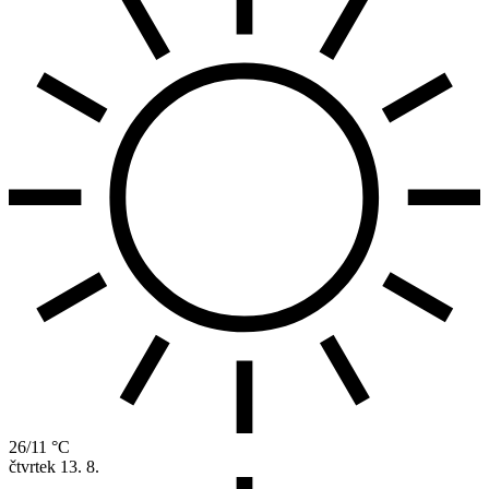
26/11 °C
čtvrtek
13. 8.