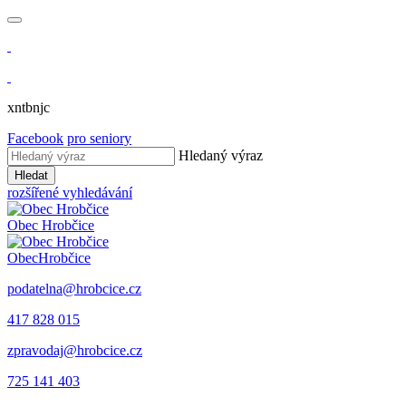
xntbnjc
Facebook
pro seniory
Hledaný výraz
Hledat
rozšířené vyhledávání
Obec
Hrobčice
Obec
Hrobčice
podatelna@hrobcice.cz
417 828 015
zpravodaj@hrobcice.cz
725 141 403