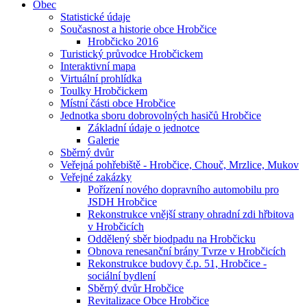
Obec
Statistické údaje
Současnost a historie obce Hrobčice
Hrobčicko 2016
Turistický průvodce Hrobčickem
Interaktivní mapa
Virtuální prohlídka
Toulky Hrobčickem
Místní části obce Hrobčice
Jednotka sboru dobrovolných hasičů Hrobčice
Základní údaje o jednotce
Galerie
Sběrný dvůr
Veřejná pohřebiště - Hrobčice, Chouč, Mrzlice, Mukov
Veřejné zakázky
Pořízení nového dopravního automobilu pro
JSDH Hrobčice
Rekonstrukce vnější strany ohradní zdi hřbitova
v Hrobčicích
Oddělený sběr biodpadu na Hrobčicku
Obnova renesanční brány Tvrze v Hrobčicích
Rekonstrukce budovy č.p. 51, Hrobčice -
sociální bydlení
Sběrný dvůr Hrobčice
Revitalizace Obce Hrobčice