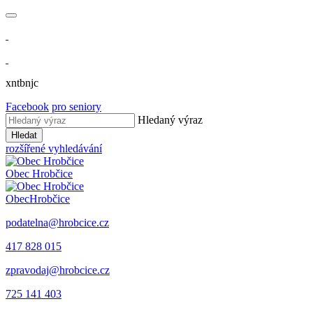
xntbnjc
Facebook
pro seniory
Hledaný výraz
Hledat
rozšířené vyhledávání
Obec
Hrobčice
Obec
Hrobčice
podatelna@hrobcice.cz
417 828 015
zpravodaj@hrobcice.cz
725 141 403