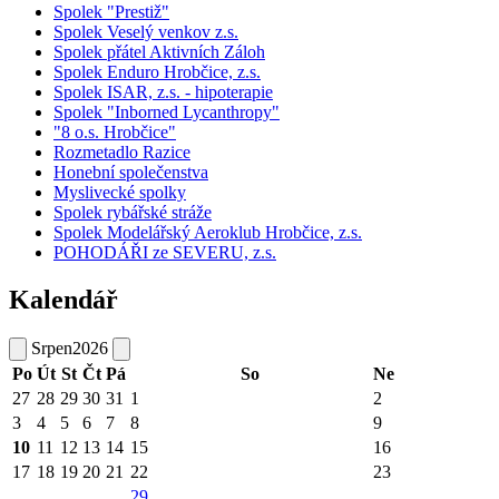
Spolek "Prestiž"
Spolek Veselý venkov z.s.
Spolek přátel Aktivních Záloh
Spolek Enduro Hrobčice, z.s.
Spolek ISAR, z.s. - hipoterapie
Spolek "Inborned Lycanthropy"
"8 o.s. Hrobčice"
Rozmetadlo Razice
Honební společenstva
Myslivecké spolky
Spolek rybářské stráže
Spolek Modelářský Aeroklub Hrobčice, z.s.
POHODÁŘI ze SEVERU, z.s.
Kalendář
Srpen
2026
Po
Út
St
Čt
Pá
So
Ne
27
28
29
30
31
1
2
3
4
5
6
7
8
9
10
11
12
13
14
15
16
17
18
19
20
21
22
23
29