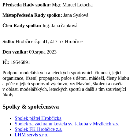
Předseda Rady spolku:
Mgr. Marcel Letocha
Místopředseda Rady spolku:
Jana Syslová
Člen Rady spolku:
Ing. Jana čapková
Sídlo:
Hrobčice č.p. 41, 417 57 Hrobčice
Den vzniku:
09.srpna 2023
IČ:
19546891
Podpora modelářských a leteckých sportovních činností, jejich
organizace, řízení, propagace, práce s dětmi, mládeží, členy klubu
a péče o jejich sportovní výchovu, vzdělávání, školení a osvěta
v oblasti modelářských, leteckých sportů a další s tím související
úkoly.
Spolky & společenstva
Spolek přátel Hrobčicka
Spolek za záchranu kostela sv. Jakuba v Mrzlicích,z.s.
Spolek FK Hrobčice z.s.
LHM servis s.r.o.