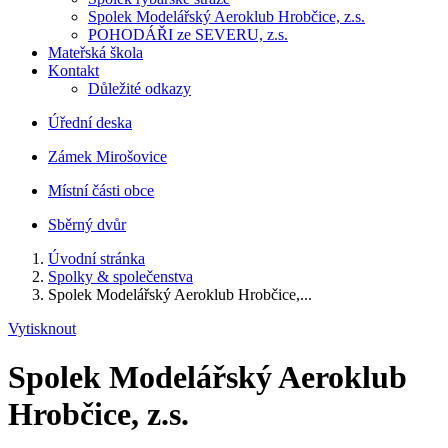
Spolek Modelářský Aeroklub Hrobčice, z.s.
POHODÁŘI ze SEVERU, z.s.
Mateřská škola
Kontakt
Důležité odkazy
Úřední deska
Zámek Mirošovice
Místní části obce
Sběrný dvůr
Úvodní stránka
Spolky & společenstva
Spolek Modelářský Aeroklub Hrobčice,...
Vytisknout
Spolek Modelářský Aeroklub
Hrobčice, z.s.