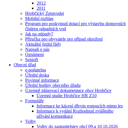
2012
2011
Hrobčický Zpravodaj
Mobilní rozhlas
Program pro poskytnutí dotací pro výstavbu domovních
čístíren odpadních vod
Jak na odpady?
Příručka pro obyvatele pro případ ohrožení
Aktuální jízdní řády
Napsali o nás
Oznámení
Senioři
Obecní úřad
e-podatelna
Úřední deska
Povinné informace
Úřední hodiny obecního úřadu
Územně plánovací dokumentace obce Hrobčice
Územní studie Hrobčice HR Z10
Formuláře
Informace ke kácení dřevin rostoucích mimo les
Informace k vydání Rozhodnutí zvláštního
užívání komunikace
Volby
Volby do zastupitelstev obcí 09.a 10.10.2026