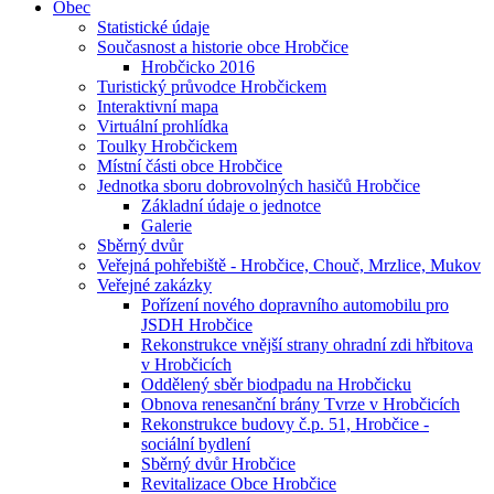
Obec
Statistické údaje
Současnost a historie obce Hrobčice
Hrobčicko 2016
Turistický průvodce Hrobčickem
Interaktivní mapa
Virtuální prohlídka
Toulky Hrobčickem
Místní části obce Hrobčice
Jednotka sboru dobrovolných hasičů Hrobčice
Základní údaje o jednotce
Galerie
Sběrný dvůr
Veřejná pohřebiště - Hrobčice, Chouč, Mrzlice, Mukov
Veřejné zakázky
Pořízení nového dopravního automobilu pro
JSDH Hrobčice
Rekonstrukce vnější strany ohradní zdi hřbitova
v Hrobčicích
Oddělený sběr biodpadu na Hrobčicku
Obnova renesanční brány Tvrze v Hrobčicích
Rekonstrukce budovy č.p. 51, Hrobčice -
sociální bydlení
Sběrný dvůr Hrobčice
Revitalizace Obce Hrobčice