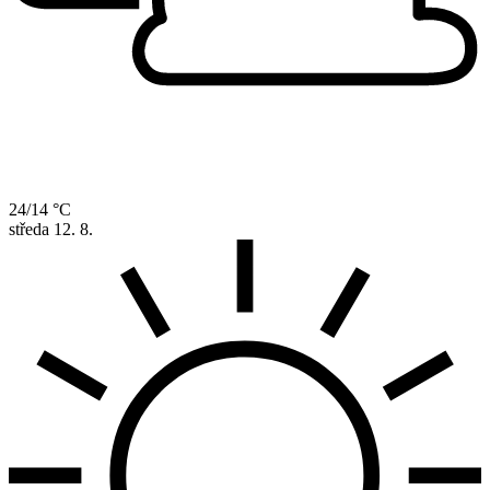
24/14 °C
středa
12. 8.