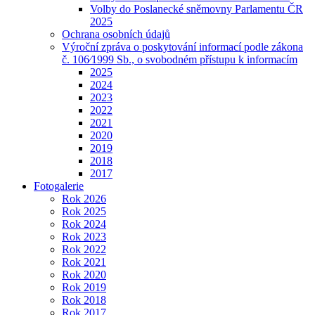
Volby do Poslanecké sněmovny Parlamentu ČR
2025
Ochrana osobních údajů
Výroční zpráva o poskytování informací podle zákona
č. 106⁄1999 Sb., o svobodném přístupu k informacím
2025
2024
2023
2022
2021
2020
2019
2018
2017
Fotogalerie
Rok 2026
Rok 2025
Rok 2024
Rok 2023
Rok 2022
Rok 2021
Rok 2020
Rok 2019
Rok 2018
Rok 2017