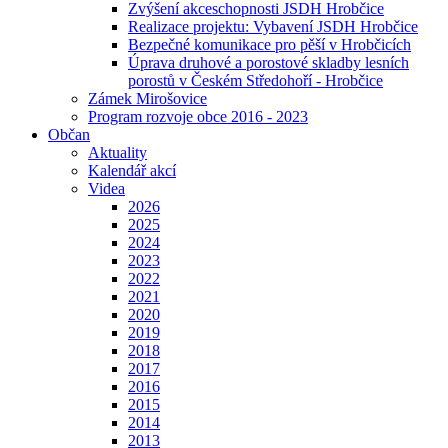
Zvýšení akceschopnosti JSDH Hrobčice
Realizace projektu: Vybavení JSDH Hrobčice
Bezpečné komunikace pro pěší v Hrobčicích
Úprava druhové a porostové skladby lesních
porostů v Českém Středohoří - Hrobčice
Zámek Mirošovice
Program rozvoje obce 2016 - 2023
Občan
Aktuality
Kalendář akcí
Videa
2026
2025
2024
2023
2022
2021
2020
2019
2018
2017
2016
2015
2014
2013