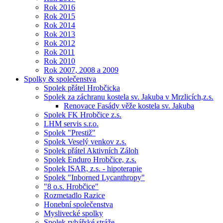
Rok 2016
Rok 2015
Rok 2014
Rok 2013
Rok 2012
Rok 2011
Rok 2010
Rok 2007, 2008 a 2009
Spolky & společenstva
Spolek přátel Hrobčicka
Spolek za záchranu kostela sv. Jakuba v Mrzlicích,z.s.
Renovace Fasády věže kostela sv. Jakuba
Spolek FK Hrobčice z.s.
LHM servis s.r.o.
Spolek "Prestiž"
Spolek Veselý venkov z.s.
Spolek přátel Aktivních Záloh
Spolek Enduro Hrobčice, z.s.
Spolek ISAR, z.s. - hipoterapie
Spolek "Inborned Lycanthropy"
"8 o.s. Hrobčice"
Rozmetadlo Razice
Honební společenstva
Myslivecké spolky
Spolek rybářské stráže