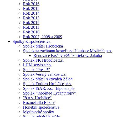
Rok 2016
Rok 2015
Rok 2014
Rok 2013
Rok 2012
Rok 2011
Rok 2010
Rok 2007, 2008 a 2009
Spolky & společenstva
Spolek přátel Hrobčicka
Spolek za záchranu kostela sv. Jakuba v Mrzlicích,z.s.
Renovace Fasády věže kostela sv. Jakuba
Spolek FK Hrobčice z.s.
LHM servis s.r.o.
Spolek "Prestiž"
Spolek Veselý venkov z.s.
Spolek přátel Aktivních Záloh
Spolek Enduro Hrobčice, z.s.
Spolek ISAR, z.s. - hipoterapie
Spolek "Inborned Lycanthropy"
"8 o.s. Hrobčice"
Rozmetadlo Razice
Honební společenstva
Myslivecké spolky
Spolek rybářské stráže