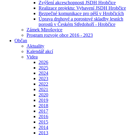
Zvýšení akceschopnosti JSDH Hrobčice
Realizace projektu: Vybavení JSDH Hrobčice
Bezpečné komunikace pro pěší v Hrobčicích
Úprava druhové a porostové skladby lesních
porostů v Českém Středohoří - Hrobčice
Zámek Mirošovice
Program rozvoje obce 2016 - 2023
Občan
Aktuality
Kalendář akcí
Videa
2026
2025
2024
2023
2022
2021
2020
2019
2018
2017
2016
2015
2014
2013