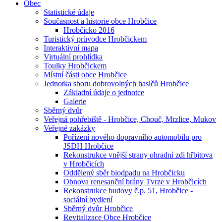
Obec
Statistické údaje
Současnost a historie obce Hrobčice
Hrobčicko 2016
Turistický průvodce Hrobčickem
Interaktivní mapa
Virtuální prohlídka
Toulky Hrobčickem
Místní části obce Hrobčice
Jednotka sboru dobrovolných hasičů Hrobčice
Základní údaje o jednotce
Galerie
Sběrný dvůr
Veřejná pohřebiště - Hrobčice, Chouč, Mrzlice, Mukov
Veřejné zakázky
Pořízení nového dopravního automobilu pro
JSDH Hrobčice
Rekonstrukce vnější strany ohradní zdi hřbitova
v Hrobčicích
Oddělený sběr biodpadu na Hrobčicku
Obnova renesanční brány Tvrze v Hrobčicích
Rekonstrukce budovy č.p. 51, Hrobčice -
sociální bydlení
Sběrný dvůr Hrobčice
Revitalizace Obce Hrobčice