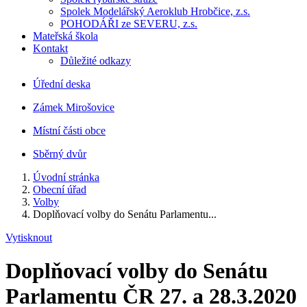
Spolek Modelářský Aeroklub Hrobčice, z.s.
POHODÁŘI ze SEVERU, z.s.
Mateřská škola
Kontakt
Důležité odkazy
Úřední deska
Zámek Mirošovice
Místní části obce
Sběrný dvůr
Úvodní stránka
Obecní úřad
Volby
Doplňovací volby do Senátu Parlamentu...
Vytisknout
Doplňovací volby do Senátu
Parlamentu ČR 27. a 28.3.2020