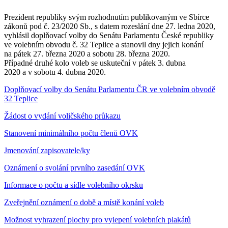
Prezident republiky svým rozhodnutím publikovaným ve Sbírce
zákonů pod č. 23/2020 Sb., s datem rozeslání dne 27. ledna 2020,
vyhlásil doplňovací volby do Senátu Parlamentu České republiky
ve volebním obvodu č. 32 Teplice a stanovil dny jejich konání
na pátek 27. března 2020 a sobotu 28. března 2020.
Případné druhé kolo voleb se uskuteční v pátek 3. dubna
2020 a v sobotu 4. dubna 2020.
Doplňovací volby do Senátu Parlamentu ČR ve volebním obvodě
32 Teplice
Žádost o vydání voličského průkazu
Stanovení minimálního počtu členů OVK
Jmenování zapisovatele/ky
Oznámení o svolání prvního zasedání OVK
Informace o počtu a sídle volebního okrsku
Zveřejnění oznámení o době a místě konání voleb
Možnost vyhrazení plochy pro vylepení volebních plakátů