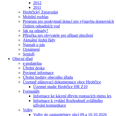
2012
2011
Hrobčický Zpravodaj
Mobilní rozhlas
Program pro poskytnutí dotací pro výstavbu domovních
čístíren odpadních vod
Jak na odpady?
Příručka pro obyvatele pro případ ohrožení
Aktuální jízdní řády
Napsali o nás
Oznámení
Senioři
Obecní úřad
e-podatelna
Úřední deska
Povinné informace
Úřední hodiny obecního úřadu
Územně plánovací dokumentace obce Hrobčice
Územní studie Hrobčice HR Z10
Formuláře
Informace ke kácení dřevin rostoucích mimo les
Informace k vydání Rozhodnutí zvláštního
užívání komunikace
Volby
Volby do zastupitelstev obcí 09.a 10.10.2026