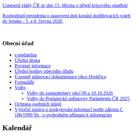
Usnesení vlády ČR ze dne 15. března o přijetí krizového opatření
Rozhodnutí prezidenta o stanovení dnů konání doplňovacích voleb
do Senátu - 5. a 6. června 2020
Obecní úřad
e-podatelna
Úřední deska
Povinné informace
Úřední hodiny obecního úřadu
Územně plánovací dokumentace obce Hrobčice
Formuláře
Volby
Volby do zastupitelstev obcí 09.a 10.10.2026
Volby do Poslanecké sněmovny Parlamentu ČR 2025
Ochrana osobních údajů
Výroční zpráva o poskytování informací podle zákona č.
106⁄1999 Sb., o svobodném přístupu k informacím
Kalendář