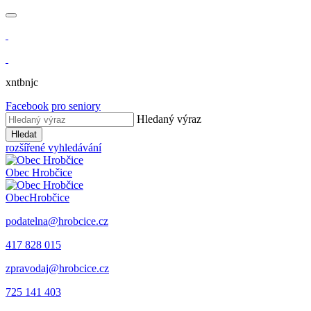
xntbnjc
Facebook
pro seniory
Hledaný výraz
Hledat
rozšířené vyhledávání
Obec
Hrobčice
Obec
Hrobčice
podatelna@hrobcice.cz
417 828 015
zpravodaj@hrobcice.cz
725 141 403