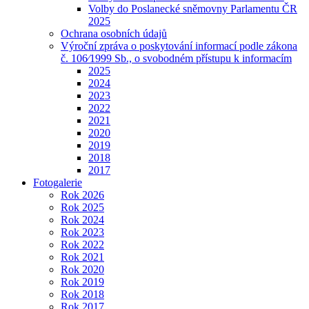
Volby do Poslanecké sněmovny Parlamentu ČR
2025
Ochrana osobních údajů
Výroční zpráva o poskytování informací podle zákona
č. 106⁄1999 Sb., o svobodném přístupu k informacím
2025
2024
2023
2022
2021
2020
2019
2018
2017
Fotogalerie
Rok 2026
Rok 2025
Rok 2024
Rok 2023
Rok 2022
Rok 2021
Rok 2020
Rok 2019
Rok 2018
Rok 2017