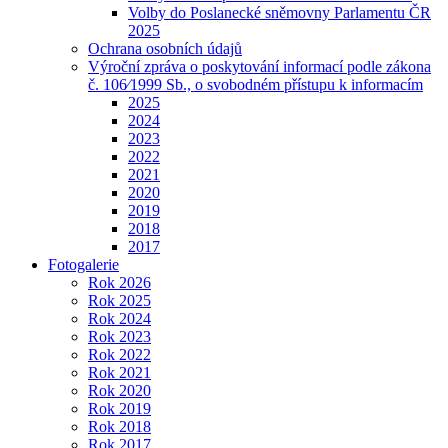
Volby do Poslanecké sněmovny Parlamentu ČR
2025
Ochrana osobních údajů
Výroční zpráva o poskytování informací podle zákona
č. 106⁄1999 Sb., o svobodném přístupu k informacím
2025
2024
2023
2022
2021
2020
2019
2018
2017
Fotogalerie
Rok 2026
Rok 2025
Rok 2024
Rok 2023
Rok 2022
Rok 2021
Rok 2020
Rok 2019
Rok 2018
Rok 2017