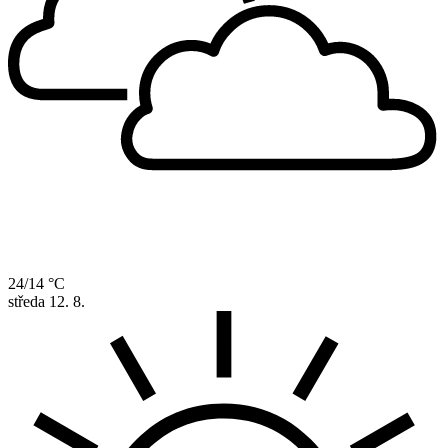
24/14 °C
středa
12. 8.