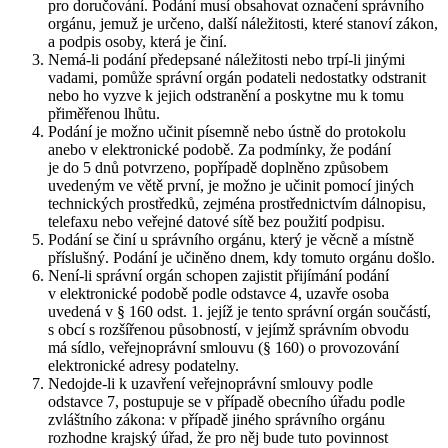
pro doručování. Podání musí obsahovat označení správního
orgánu, jemuž je určeno, další náležitosti, které stanoví zákon,
a podpis osoby, která je činí.
Nemá-li podání předepsané náležitosti nebo trpí-li jinými
vadami, pomůže správní orgán podateli nedostatky odstranit
nebo ho vyzve k jejich odstranění a poskytne mu k tomu
přiměřenou lhůtu.
Podání je možno učinit písemně nebo ústně do protokolu
anebo v elektronické podobě. Za podmínky, že podání
je do 5 dnů potvrzeno, popřípadě doplněno způsobem
uvedeným ve větě první, je možno je učinit pomocí jiných
technických prostředků, zejména prostřednictvím dálnopisu,
telefaxu nebo veřejné datové sítě bez použití podpisu.
Podání se činí u správního orgánu, který je věcně a místně
příslušný. Podání je učiněno dnem, kdy tomuto orgánu došlo.
Není-li správní orgán schopen zajistit přijímání podání
v elektronické podobě podle odstavce 4, uzavře osoba
uvedená v § 160 odst. 1. jejíž je tento správní orgán součástí,
s obcí s rozšířenou působností, v jejímž správním obvodu
má sídlo, veřejnoprávní smlouvu (§ 160) o provozování
elektronické adresy podatelny.
Nedojde-li k uzavření veřejnoprávní smlouvy podle
odstavce 7, postupuje se v případě obecního úřadu podle
zvláštního zákona: v případě jiného správního orgánu
rozhodne krajský úřad, že pro něj bude tuto povinnost