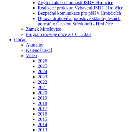
Zvýšení akceschopnosti JSDH Hrobčice
Realizace projektu: Vybavení JSDH Hrobčice
Bezpečné komunikace pro pěší v Hrobčicích
Úprava druhové a porostové skladby lesních
porostů v Českém Středohoří - Hrobčice
Zámek Mirošovice
Program rozvoje obce 2016 - 2023
Občan
Aktuality
Kalendář akcí
Videa
2026
2025
2024
2023
2022
2021
2020
2019
2018
2017
2016
2015
2014
2013