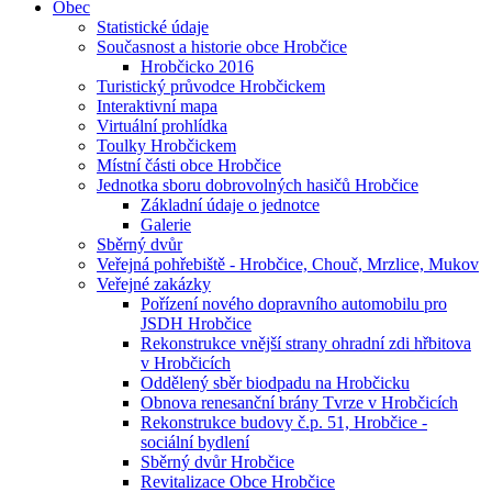
Obec
Statistické údaje
Současnost a historie obce Hrobčice
Hrobčicko 2016
Turistický průvodce Hrobčickem
Interaktivní mapa
Virtuální prohlídka
Toulky Hrobčickem
Místní části obce Hrobčice
Jednotka sboru dobrovolných hasičů Hrobčice
Základní údaje o jednotce
Galerie
Sběrný dvůr
Veřejná pohřebiště - Hrobčice, Chouč, Mrzlice, Mukov
Veřejné zakázky
Pořízení nového dopravního automobilu pro
JSDH Hrobčice
Rekonstrukce vnější strany ohradní zdi hřbitova
v Hrobčicích
Oddělený sběr biodpadu na Hrobčicku
Obnova renesanční brány Tvrze v Hrobčicích
Rekonstrukce budovy č.p. 51, Hrobčice -
sociální bydlení
Sběrný dvůr Hrobčice
Revitalizace Obce Hrobčice