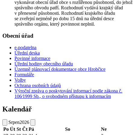
vykonávat obecní úřad obce s rozšířenou působností, do jehož
správního obvodu patří. Rozhodnutí vydává krajský úřad
v přenesené působnosti. Rozhodnutí krajského úřadu
se zveřejní nejméně po dobu 15 dnů na úřední desce
správního orgánu, který povinnost neplnil.
Obecní úřad
e-podatelna
Úřední deska
Povinné informace
Úřední hodiny obecního úřadu
Územně plánovací dokumentace obce Hrobčice
Formuláře
Volby
Ochrana osobních údajů
Výroční zpráva o poskytování informací podle zákona č.
106⁄1999 Sb., o svobodném přístupu k informacím
Kalendář
Srpen
2026
Po
Út
St
Čt
Pá
So
Ne