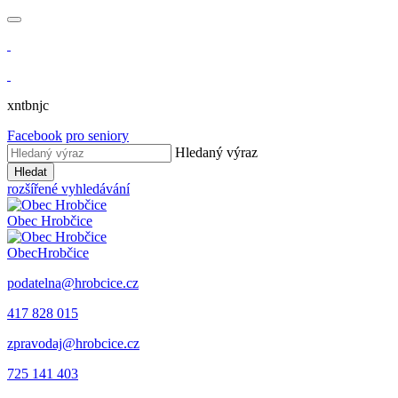
xntbnjc
Facebook
pro seniory
Hledaný výraz
Hledat
rozšířené vyhledávání
Obec
Hrobčice
Obec
Hrobčice
podatelna@hrobcice.cz
417 828 015
zpravodaj@hrobcice.cz
725 141 403