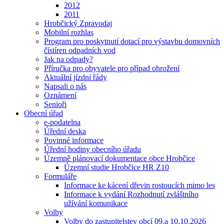
2012
2011
Hrobčický Zpravodaj
Mobilní rozhlas
Program pro poskytnutí dotací pro výstavbu domovních
čístíren odpadních vod
Jak na odpady?
Příručka pro obyvatele pro případ ohrožení
Aktuální jízdní řády
Napsali o nás
Oznámení
Senioři
Obecní úřad
e-podatelna
Úřední deska
Povinné informace
Úřední hodiny obecního úřadu
Územně plánovací dokumentace obce Hrobčice
Územní studie Hrobčice HR Z10
Formuláře
Informace ke kácení dřevin rostoucích mimo les
Informace k vydání Rozhodnutí zvláštního
užívání komunikace
Volby
Volby do zastupitelstev obcí 09.a 10.10.2026