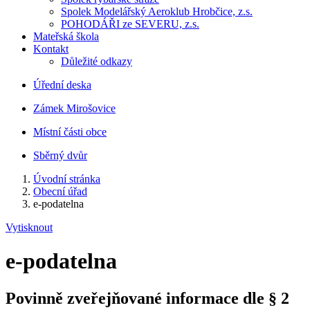
Spolek Modelářský Aeroklub Hrobčice, z.s.
POHODÁŘI ze SEVERU, z.s.
Mateřská škola
Kontakt
Důležité odkazy
Úřední deska
Zámek Mirošovice
Místní části obce
Sběrný dvůr
Úvodní stránka
Obecní úřad
e-podatelna
Vytisknout
e-podatelna
Povinně zveřejňované informace dle § 2