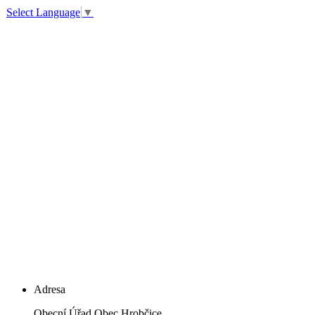
Select Language
▼
Adresa
Obecní Úřad Obec Hrobčice