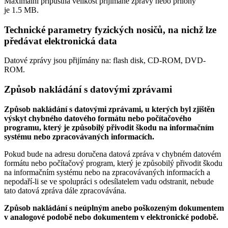
Maximální přípustná velikost přijímané zprávy nebo přílohy
je
1.5 MB
.
Technické parametry fyzických nosičů, na nichž lze
předávat elektronická data
Datové zprávy jsou přijímány na:
flash disk, CD-ROM, DVD-
ROM.
Způsob nakládání s datovými zprávami
Způsob nakládání s datovými zprávami, u kterých byl zjištěn
výskyt chybného datového formátu nebo počítačového
programu, který je způsobilý přivodit škodu na informačním
systému nebo zpracovávaných informacích.
Pokud bude na adresu doručena datová zpráva v chybném datovém
formátu nebo počítačový program, který je způsobilý přivodit škodu
na informačním systému nebo na zpracovávaných informacích a
nepodaří-li se ve spolupráci s odesílatelem vadu odstranit, nebude
tato datová zpráva dále zpracovávána.
Způsob nakládání s neúplným anebo poškozeným dokumentem
v analogové podobě nebo dokumentem v elektronické podobě.