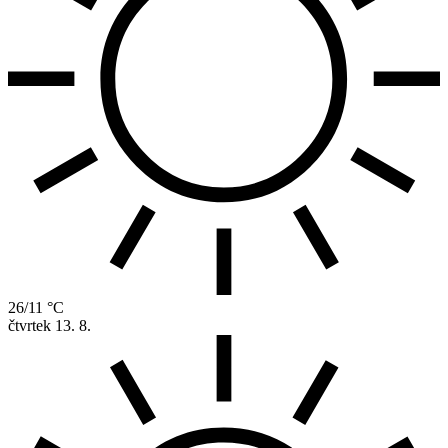
26/11 °C
čtvrtek
13. 8.