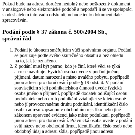
Pokud bude na adresu doručen neúplný nebo poškozený dokument
v analogové nebo elektronické podobě a nepodaří-li se ve spolupráci
s odesílatelem tuto vadu odstranit, nebude tento dokument dále
zpracováván.
Podání podle § 37 zákona č. 500/2004 Sb.,
správní řád
Podání je úkonem směřujícím vůči správnímu orgánu. Podání
se posuzuje podle svého skutečného obsahu a bez ohledu
na to, jak je označeno.
Z podání musí být patrno, kdo je činí, které věci se týká
a co se navrhuje. Fyzická osoba uvede v podání jméno,
příjmení, datum narození a místo trvalého pobytu, popřípadě
jinou adresu pro doručování podle § 19 odst. 4. V podání
souvisejícím s její podnikatelskou činností uvede fyzická
osoba jméno a příjmení, popřípadě dodatek odlišující osobu
podnikatele nebo druh podnikání vztahující se k této osobě
nebo jí provozovanému druhu podnikání, identifikační číslo
osob a adresu zapsanou v obchodním rejstříku nebo jiné
zákonem upravené evidenci jako místo podnikání, popřípadě
jinou adresu pro doručování. Právnická osoba uvede v podání
svůj název nebo obchodní firmu, identifikační číslo osob nebo
obdobný údaj a adresu sídla, popřípadě jinou adresu