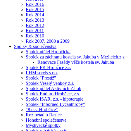
Rok 2016
Rok 2015
Rok 2014
Rok 2013
Rok 2012
Rok 2011
Rok 2010
Rok 2007, 2008 a 2009
Spolky & společenstva
Spolek přátel Hrobčicka
Spolek za záchranu kostela sv. Jakuba v Mrzlicích,z.s.
Renovace Fasády věže kostela sv. Jakuba
Spolek FK Hrobčice z.s.
LHM servis s.r.o.
Spolek "Prestiž"
Spolek Veselý venkov z.s.
Spolek přátel Aktivních Záloh
Spolek Enduro Hrobčice, z.s.
Spolek ISAR, z.s. - hipoterapie
Spolek "Inborned Lycanthropy"
"8 o.s. Hrobčice"
Rozmetadlo Razice
Honební společenstva
Myslivecké spolky
Spolek rybářské stráže