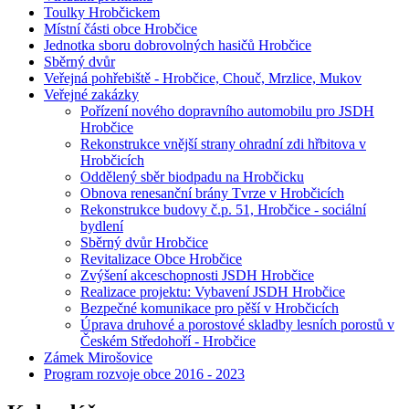
Toulky Hrobčickem
Místní části obce Hrobčice
Jednotka sboru dobrovolných hasičů Hrobčice
Sběrný dvůr
Veřejná pohřebiště - Hrobčice, Chouč, Mrzlice, Mukov
Veřejné zakázky
Pořízení nového dopravního automobilu pro JSDH
Hrobčice
Rekonstrukce vnější strany ohradní zdi hřbitova v
Hrobčicích
Oddělený sběr biodpadu na Hrobčicku
Obnova renesanční brány Tvrze v Hrobčicích
Rekonstrukce budovy č.p. 51, Hrobčice - sociální
bydlení
Sběrný dvůr Hrobčice
Revitalizace Obce Hrobčice
Zvýšení akceschopnosti JSDH Hrobčice
Realizace projektu: Vybavení JSDH Hrobčice
Bezpečné komunikace pro pěší v Hrobčicích
Úprava druhové a porostové skladby lesních porostů v
Českém Středohoří - Hrobčice
Zámek Mirošovice
Program rozvoje obce 2016 - 2023