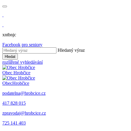
xntbnjc
Facebook
pro seniory
Hledaný výraz
Hledat
rozšířené vyhledávání
Obec
Hrobčice
Obec
Hrobčice
podatelna@hrobcice.cz
417 828 015
zpravodaj@hrobcice.cz
725 141 403