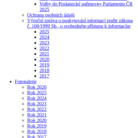
Volby do Poslanecké sněmovny Parlamentu ČR
2025
Ochrana osobních údajů
Výroční zpráva o poskytování informací podle zákona
č. 106⁄1999 Sb., o svobodném přístupu k informacím
2025
2024
2023
2022
2021
2020
2019
2018
2017
Fotogalerie
Rok 2026
Rok 2025
Rok 2024
Rok 2023
Rok 2022
Rok 2021
Rok 2020
Rok 2019
Rok 2018
Rok 2017