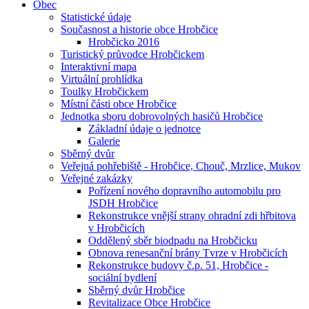
Obec
Statistické údaje
Současnost a historie obce Hrobčice
Hrobčicko 2016
Turistický průvodce Hrobčickem
Interaktivní mapa
Virtuální prohlídka
Toulky Hrobčickem
Místní části obce Hrobčice
Jednotka sboru dobrovolných hasičů Hrobčice
Základní údaje o jednotce
Galerie
Sběrný dvůr
Veřejná pohřebiště - Hrobčice, Chouč, Mrzlice, Mukov
Veřejné zakázky
Pořízení nového dopravního automobilu pro
JSDH Hrobčice
Rekonstrukce vnější strany ohradní zdi hřbitova
v Hrobčicích
Oddělený sběr biodpadu na Hrobčicku
Obnova renesanční brány Tvrze v Hrobčicích
Rekonstrukce budovy č.p. 51, Hrobčice -
sociální bydlení
Sběrný dvůr Hrobčice
Revitalizace Obce Hrobčice