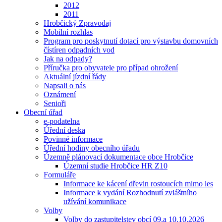
2012
2011
Hrobčický Zpravodaj
Mobilní rozhlas
Program pro poskytnutí dotací pro výstavbu domovních
čístíren odpadních vod
Jak na odpady?
Příručka pro obyvatele pro případ ohrožení
Aktuální jízdní řády
Napsali o nás
Oznámení
Senioři
Obecní úřad
e-podatelna
Úřední deska
Povinné informace
Úřední hodiny obecního úřadu
Územně plánovací dokumentace obce Hrobčice
Územní studie Hrobčice HR Z10
Formuláře
Informace ke kácení dřevin rostoucích mimo les
Informace k vydání Rozhodnutí zvláštního
užívání komunikace
Volby
Volby do zastupitelstev obcí 09.a 10.10.2026