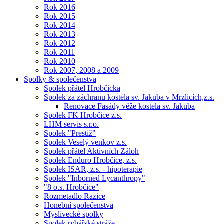
Rok 2016
Rok 2015
Rok 2014
Rok 2013
Rok 2012
Rok 2011
Rok 2010
Rok 2007, 2008 a 2009
Spolky & společenstva
Spolek přátel Hrobčicka
Spolek za záchranu kostela sv. Jakuba v Mrzlicích,z.s.
Renovace Fasády věže kostela sv. Jakuba
Spolek FK Hrobčice z.s.
LHM servis s.r.o.
Spolek "Prestiž"
Spolek Veselý venkov z.s.
Spolek přátel Aktivních Záloh
Spolek Enduro Hrobčice, z.s.
Spolek ISAR, z.s. - hipoterapie
Spolek "Inborned Lycanthropy"
"8 o.s. Hrobčice"
Rozmetadlo Razice
Honební společenstva
Myslivecké spolky
Spolek rybářské stráže