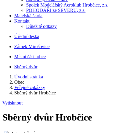
Spolek Modelářský Aeroklub Hrobčice, z.s.
POHODÁŘI ze SEVERU, z.s.
Mateřská škola
Kontakt
Důležité odkazy
Úřední deska
Zámek Mirošovice
Místní části obce
Sběrný dvůr
Úvodní stránka
Obec
Veřejné zakázky
Sběrný dvůr Hrobčice
Vytisknout
Sběrný dvůr Hrobčice