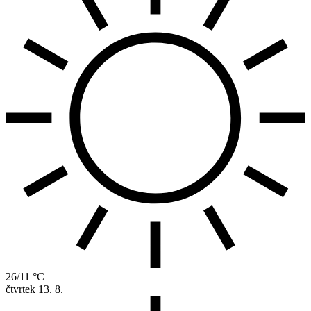
26/11 °C
čtvrtek
13. 8.