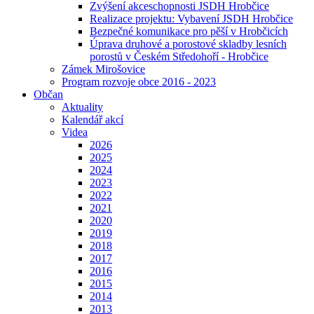
Zvýšení akceschopnosti JSDH Hrobčice
Realizace projektu: Vybavení JSDH Hrobčice
Bezpečné komunikace pro pěší v Hrobčicích
Úprava druhové a porostové skladby lesních
porostů v Českém Středohoří - Hrobčice
Zámek Mirošovice
Program rozvoje obce 2016 - 2023
Občan
Aktuality
Kalendář akcí
Videa
2026
2025
2024
2023
2022
2021
2020
2019
2018
2017
2016
2015
2014
2013