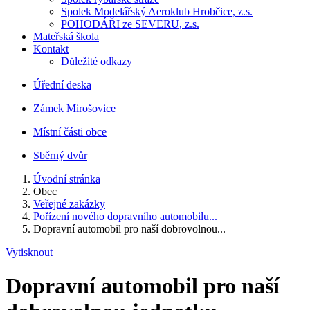
Spolek Modelářský Aeroklub Hrobčice, z.s.
POHODÁŘI ze SEVERU, z.s.
Mateřská škola
Kontakt
Důležité odkazy
Úřední deska
Zámek Mirošovice
Místní části obce
Sběrný dvůr
Úvodní stránka
Obec
Veřejné zakázky
Pořízení nového dopravního automobilu...
Dopravní automobil pro naší dobrovolnou...
Vytisknout
Dopravní automobil pro naší