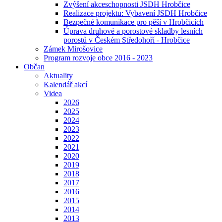
Zvýšení akceschopnosti JSDH Hrobčice
Realizace projektu: Vybavení JSDH Hrobčice
Bezpečné komunikace pro pěší v Hrobčicích
Úprava druhové a porostové skladby lesních
porostů v Českém Středohoří - Hrobčice
Zámek Mirošovice
Program rozvoje obce 2016 - 2023
Občan
Aktuality
Kalendář akcí
Videa
2026
2025
2024
2023
2022
2021
2020
2019
2018
2017
2016
2015
2014
2013