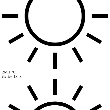
26/11 °C
čtvrtek
13. 8.