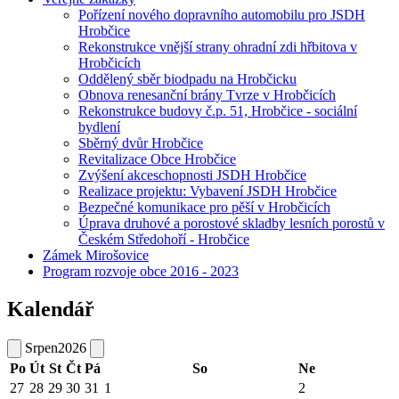
Pořízení nového dopravního automobilu pro JSDH
Hrobčice
Rekonstrukce vnější strany ohradní zdi hřbitova v
Hrobčicích
Oddělený sběr biodpadu na Hrobčicku
Obnova renesanční brány Tvrze v Hrobčicích
Rekonstrukce budovy č.p. 51, Hrobčice - sociální
bydlení
Sběrný dvůr Hrobčice
Revitalizace Obce Hrobčice
Zvýšení akceschopnosti JSDH Hrobčice
Realizace projektu: Vybavení JSDH Hrobčice
Bezpečné komunikace pro pěší v Hrobčicích
Úprava druhové a porostové skladby lesních porostů v
Českém Středohoří - Hrobčice
Zámek Mirošovice
Program rozvoje obce 2016 - 2023
Kalendář
Srpen
2026
Po
Út
St
Čt
Pá
So
Ne
27
28
29
30
31
1
2