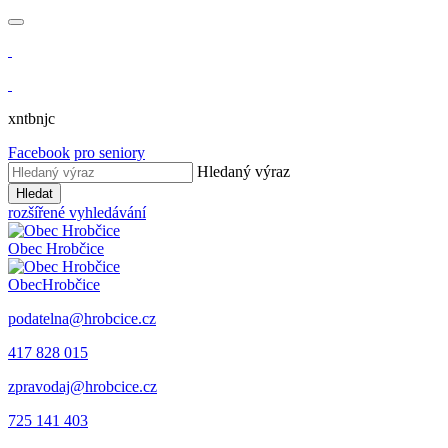
xntbnjc
Facebook
pro seniory
Hledaný výraz
Hledat
rozšířené vyhledávání
Obec
Hrobčice
Obec
Hrobčice
podatelna@hrobcice.cz
417 828 015
zpravodaj@hrobcice.cz
725 141 403