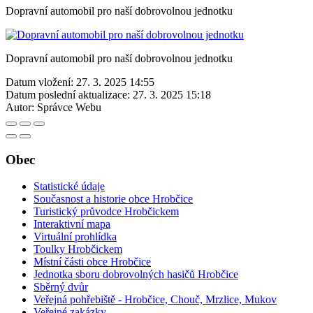
Dopravní automobil pro naší dobrovolnou jednotku
Dopravní automobil pro naší dobrovolnou jednotku
Datum vložení:
27. 3. 2025 14:55
Datum poslední aktualizace:
27. 3. 2025 15:18
Autor:
Správce Webu
Obec
Statistické údaje
Současnost a historie obce Hrobčice
Turistický průvodce Hrobčickem
Interaktivní mapa
Virtuální prohlídka
Toulky Hrobčickem
Místní části obce Hrobčice
Jednotka sboru dobrovolných hasičů Hrobčice
Sběrný dvůr
Veřejná pohřebiště - Hrobčice, Chouč, Mrzlice, Mukov
Veřejné zakázky