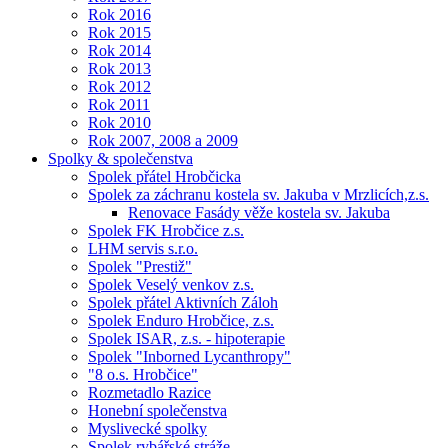
Rok 2016
Rok 2015
Rok 2014
Rok 2013
Rok 2012
Rok 2011
Rok 2010
Rok 2007, 2008 a 2009
Spolky & společenstva
Spolek přátel Hrobčicka
Spolek za záchranu kostela sv. Jakuba v Mrzlicích,z.s.
Renovace Fasády věže kostela sv. Jakuba
Spolek FK Hrobčice z.s.
LHM servis s.r.o.
Spolek "Prestiž"
Spolek Veselý venkov z.s.
Spolek přátel Aktivních Záloh
Spolek Enduro Hrobčice, z.s.
Spolek ISAR, z.s. - hipoterapie
Spolek "Inborned Lycanthropy"
"8 o.s. Hrobčice"
Rozmetadlo Razice
Honební společenstva
Myslivecké spolky
Spolek rybářské stráže