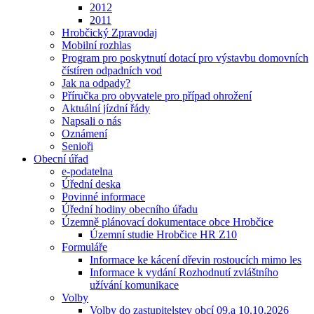
2012
2011
Hrobčický Zpravodaj
Mobilní rozhlas
Program pro poskytnutí dotací pro výstavbu domovních
čístíren odpadních vod
Jak na odpady?
Příručka pro obyvatele pro případ ohrožení
Aktuální jízdní řády
Napsali o nás
Oznámení
Senioři
Obecní úřad
e-podatelna
Úřední deska
Povinné informace
Úřední hodiny obecního úřadu
Územně plánovací dokumentace obce Hrobčice
Územní studie Hrobčice HR Z10
Formuláře
Informace ke kácení dřevin rostoucích mimo les
Informace k vydání Rozhodnutí zvláštního
užívání komunikace
Volby
Volby do zastupitelstev obcí 09.a 10.10.2026