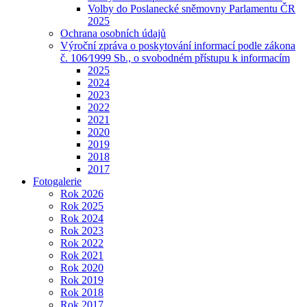
Volby do Poslanecké sněmovny Parlamentu ČR
2025
Ochrana osobních údajů
Výroční zpráva o poskytování informací podle zákona
č. 106⁄1999 Sb., o svobodném přístupu k informacím
2025
2024
2023
2022
2021
2020
2019
2018
2017
Fotogalerie
Rok 2026
Rok 2025
Rok 2024
Rok 2023
Rok 2022
Rok 2021
Rok 2020
Rok 2019
Rok 2018
Rok 2017