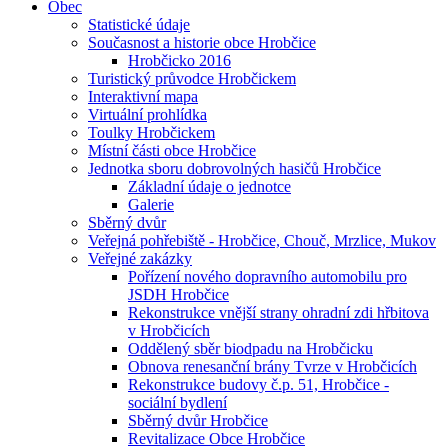
Obec
Statistické údaje
Současnost a historie obce Hrobčice
Hrobčicko 2016
Turistický průvodce Hrobčickem
Interaktivní mapa
Virtuální prohlídka
Toulky Hrobčickem
Místní části obce Hrobčice
Jednotka sboru dobrovolných hasičů Hrobčice
Základní údaje o jednotce
Galerie
Sběrný dvůr
Veřejná pohřebiště - Hrobčice, Chouč, Mrzlice, Mukov
Veřejné zakázky
Pořízení nového dopravního automobilu pro
JSDH Hrobčice
Rekonstrukce vnější strany ohradní zdi hřbitova
v Hrobčicích
Oddělený sběr biodpadu na Hrobčicku
Obnova renesanční brány Tvrze v Hrobčicích
Rekonstrukce budovy č.p. 51, Hrobčice -
sociální bydlení
Sběrný dvůr Hrobčice
Revitalizace Obce Hrobčice