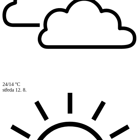
24/14 °C
středa
12. 8.