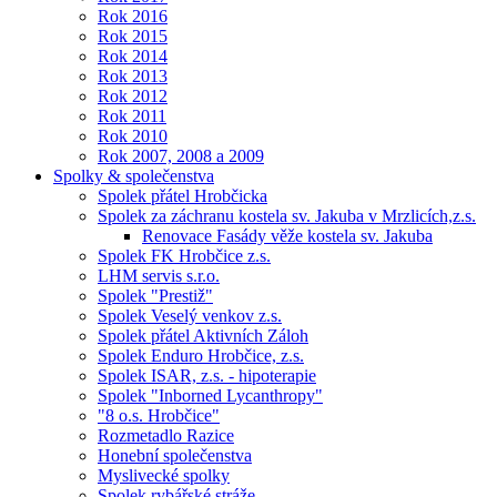
Rok 2016
Rok 2015
Rok 2014
Rok 2013
Rok 2012
Rok 2011
Rok 2010
Rok 2007, 2008 a 2009
Spolky & společenstva
Spolek přátel Hrobčicka
Spolek za záchranu kostela sv. Jakuba v Mrzlicích,z.s.
Renovace Fasády věže kostela sv. Jakuba
Spolek FK Hrobčice z.s.
LHM servis s.r.o.
Spolek "Prestiž"
Spolek Veselý venkov z.s.
Spolek přátel Aktivních Záloh
Spolek Enduro Hrobčice, z.s.
Spolek ISAR, z.s. - hipoterapie
Spolek "Inborned Lycanthropy"
"8 o.s. Hrobčice"
Rozmetadlo Razice
Honební společenstva
Myslivecké spolky
Spolek rybářské stráže