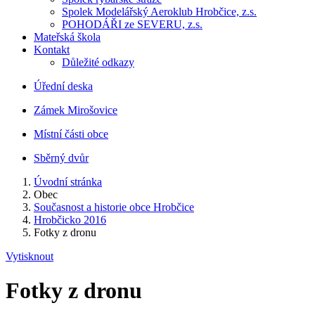
Spolek Modelářský Aeroklub Hrobčice, z.s.
POHODÁŘI ze SEVERU, z.s.
Mateřská škola
Kontakt
Důležité odkazy
Úřední deska
Zámek Mirošovice
Místní části obce
Sběrný dvůr
Úvodní stránka
Obec
Současnost a historie obce Hrobčice
Hrobčicko 2016
Fotky z dronu
Vytisknout
Fotky z dronu