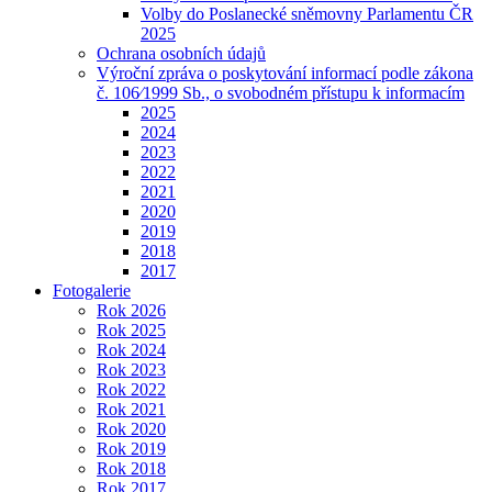
Volby do Poslanecké sněmovny Parlamentu ČR
2025
Ochrana osobních údajů
Výroční zpráva o poskytování informací podle zákona
č. 106⁄1999 Sb., o svobodném přístupu k informacím
2025
2024
2023
2022
2021
2020
2019
2018
2017
Fotogalerie
Rok 2026
Rok 2025
Rok 2024
Rok 2023
Rok 2022
Rok 2021
Rok 2020
Rok 2019
Rok 2018
Rok 2017