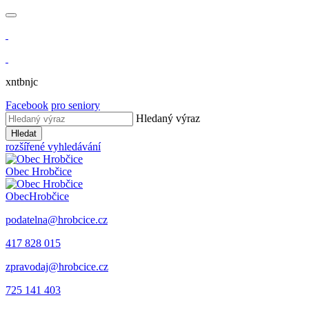
xntbnjc
Facebook
pro seniory
Hledaný výraz
Hledat
rozšířené vyhledávání
Obec
Hrobčice
Obec
Hrobčice
podatelna@hrobcice.cz
417 828 015
zpravodaj@hrobcice.cz
725 141 403