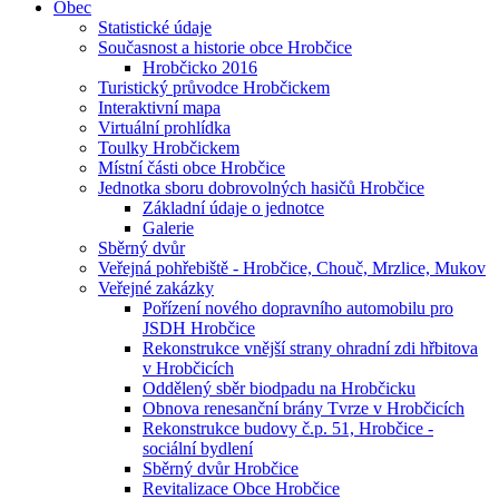
Obec
Statistické údaje
Současnost a historie obce Hrobčice
Hrobčicko 2016
Turistický průvodce Hrobčickem
Interaktivní mapa
Virtuální prohlídka
Toulky Hrobčickem
Místní části obce Hrobčice
Jednotka sboru dobrovolných hasičů Hrobčice
Základní údaje o jednotce
Galerie
Sběrný dvůr
Veřejná pohřebiště - Hrobčice, Chouč, Mrzlice, Mukov
Veřejné zakázky
Pořízení nového dopravního automobilu pro
JSDH Hrobčice
Rekonstrukce vnější strany ohradní zdi hřbitova
v Hrobčicích
Oddělený sběr biodpadu na Hrobčicku
Obnova renesanční brány Tvrze v Hrobčicích
Rekonstrukce budovy č.p. 51, Hrobčice -
sociální bydlení
Sběrný dvůr Hrobčice
Revitalizace Obce Hrobčice