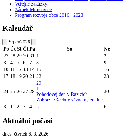
Veřejné zakázky
Zámek Mirošovice
Program rozvoje obce 2016 - 2023
Kalendář
Srpen
2026
Po
Út
St
Čt
Pá
So
Ne
27
28
29
30
31
1
2
3
4
5
6
7
8
9
10
11
12
13
14
15
16
17
18
19
20
21
22
23
29
1
24
25
26
27
28
30
Pohodovej den v Razicích
Zobrazit všechny záznamy ze dne
31
1
2
3
4
5
6
Aktuální počasí
dnes, čtvrtek 6. 8. 2026