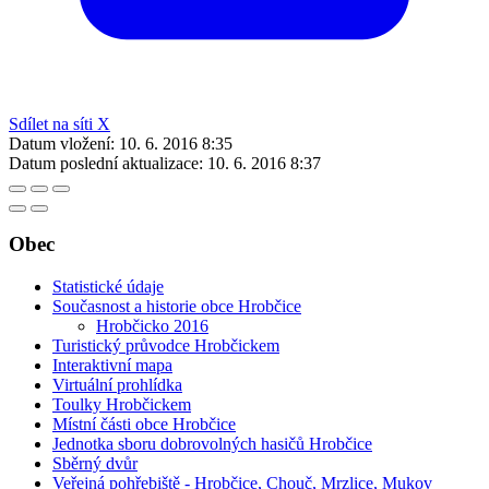
Sdílet na síti X
Datum vložení:
10. 6. 2016 8:35
Datum poslední aktualizace:
10. 6. 2016 8:37
Obec
Statistické údaje
Současnost a historie obce Hrobčice
Hrobčicko 2016
Turistický průvodce Hrobčickem
Interaktivní mapa
Virtuální prohlídka
Toulky Hrobčickem
Místní části obce Hrobčice
Jednotka sboru dobrovolných hasičů Hrobčice
Sběrný dvůr
Veřejná pohřebiště - Hrobčice, Chouč, Mrzlice, Mukov