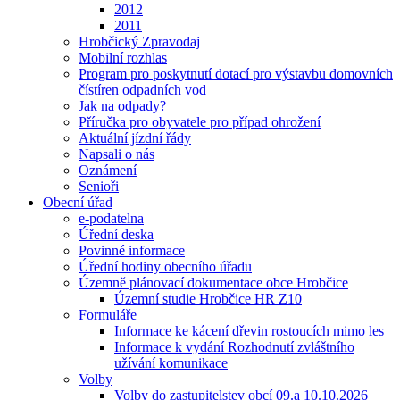
2012
2011
Hrobčický Zpravodaj
Mobilní rozhlas
Program pro poskytnutí dotací pro výstavbu domovních
čístíren odpadních vod
Jak na odpady?
Příručka pro obyvatele pro případ ohrožení
Aktuální jízdní řády
Napsali o nás
Oznámení
Senioři
Obecní úřad
e-podatelna
Úřední deska
Povinné informace
Úřední hodiny obecního úřadu
Územně plánovací dokumentace obce Hrobčice
Územní studie Hrobčice HR Z10
Formuláře
Informace ke kácení dřevin rostoucích mimo les
Informace k vydání Rozhodnutí zvláštního
užívání komunikace
Volby
Volby do zastupitelstev obcí 09.a 10.10.2026