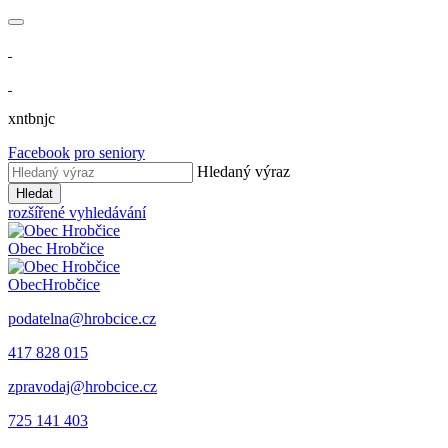
xntbnjc
Facebook
pro seniory
Hledaný výraz
Hledat
rozšířené vyhledávání
Obec
Hrobčice
Obec
Hrobčice
podatelna@hrobcice.cz
417 828 015
zpravodaj@hrobcice.cz
725 141 403