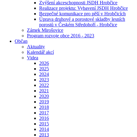
Zvýšení akceschopnosti JSDH Hrobčice
Realizace projektu: Vybavení JSDH Hrobčice
Bezpečné komunikace pro pěší v Hrobčicích
Úprava druhové a porostové skladby lesních
porostů v Českém Středohoří - Hrobčice
Zámek Mirošovice
Program rozvoje obce 2016 - 2023
Občan
Aktuality
Kalendář akcí
Videa
2026
2025
2024
2023
2022
2021
2020
2019
2018
2017
2016
2015
2014
2013