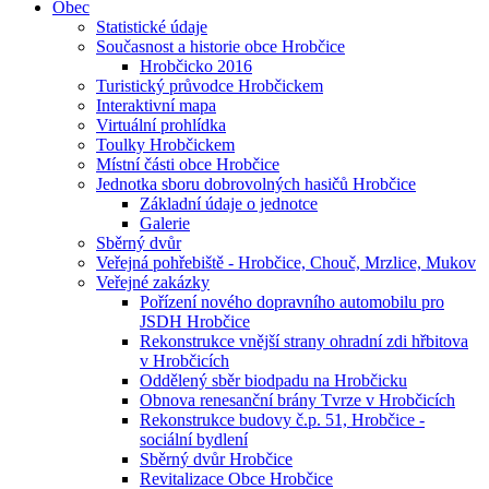
Obec
Statistické údaje
Současnost a historie obce Hrobčice
Hrobčicko 2016
Turistický průvodce Hrobčickem
Interaktivní mapa
Virtuální prohlídka
Toulky Hrobčickem
Místní části obce Hrobčice
Jednotka sboru dobrovolných hasičů Hrobčice
Základní údaje o jednotce
Galerie
Sběrný dvůr
Veřejná pohřebiště - Hrobčice, Chouč, Mrzlice, Mukov
Veřejné zakázky
Pořízení nového dopravního automobilu pro
JSDH Hrobčice
Rekonstrukce vnější strany ohradní zdi hřbitova
v Hrobčicích
Oddělený sběr biodpadu na Hrobčicku
Obnova renesanční brány Tvrze v Hrobčicích
Rekonstrukce budovy č.p. 51, Hrobčice -
sociální bydlení
Sběrný dvůr Hrobčice
Revitalizace Obce Hrobčice