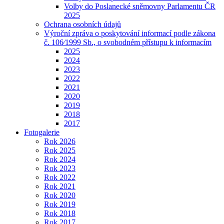
Volby do Poslanecké sněmovny Parlamentu ČR
2025
Ochrana osobních údajů
Výroční zpráva o poskytování informací podle zákona
č. 106⁄1999 Sb., o svobodném přístupu k informacím
2025
2024
2023
2022
2021
2020
2019
2018
2017
Fotogalerie
Rok 2026
Rok 2025
Rok 2024
Rok 2023
Rok 2022
Rok 2021
Rok 2020
Rok 2019
Rok 2018
Rok 2017