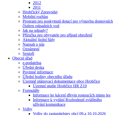
2012
2011
Hrobčický Zpravodaj
Mobilní rozhlas
Program pro poskytnutí dotací pro výstavbu domovních
čístíren odpadních vod
Jak na odpady?
Příručka pro obyvatele pro případ ohrožení
Aktuální jízdní řády
Napsali o nás
Oznámení
Senioři
Obecní úřad
e-podatelna
Úřední deska
Povinné informace
Úřední hodiny obecního úřadu
Územně plánovací dokumentace obce Hrobčice
Územní studie Hrobčice HR Z10
Formuláře
Informace ke kácení dřevin rostoucích mimo les
Informace k vydání Rozhodnutí zvláštního
užívání komunikace
Volby
Volby do zastupitelstev obcí 09.a 10.10.2026