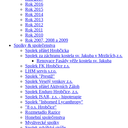
Rok 2016
Rok 2015
Rok 2014
Rok 2013
Rok 2012
Rok 2011
Rok 2010
Rok 2007, 2008 a 2009
Spolky & společenstva
Spolek přátel Hrobčicka
Spolek za záchranu kostela sv. Jakuba v Mrzlicích,z.s.
Renovace Fasády věže kostela sv. Jakuba
Spolek FK Hrobčice z.s.
LHM servis s.r.o.
Spolek "Prestiž"
Spolek Veselý venkov z.s.
Spolek přátel Aktivních Záloh
Spolek Enduro Hrobčice, z.s.
Spolek ISAR, z.s. - hipoterapie
Spolek "Inborned Lycanthropy"
"8 o.s. Hrobčice"
Rozmetadlo Razice
Honební společenstva
Myslivecké spolky
Spolek rybářské stráže