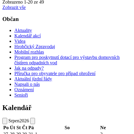
Zobrazeno
1
-
20
ze 49
Zobrazit vše
Občan
Aktuality
Kalendář akcí
Videa
Hrobčický Zpravodaj
Mobilní rozhlas
Program pro poskytnutí dotací pro výstavbu domovních
čístíren odpadních vod
Jak na odpady?
Příručka pro obyvatele pro případ ohrožení
Aktuální jízdní řády
Napsali o nás
Oznámení
Senioři
Kalendář
Srpen
2026
Po
Út
St
Čt
Pá
So
Ne