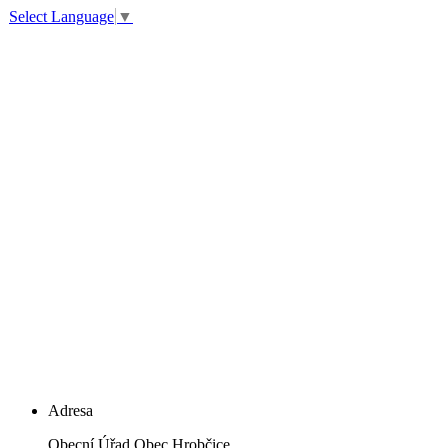
Select Language
▼
Adresa
Obecní Úřad Obec Hrobčice