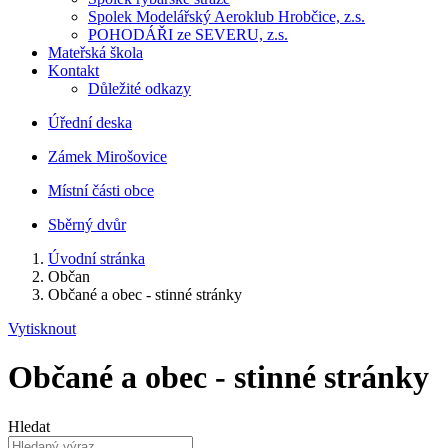
Spolek Modelářský Aeroklub Hrobčice, z.s.
POHODÁŘI ze SEVERU, z.s.
Mateřská škola
Kontakt
Důležité odkazy
Úřední deska
Zámek Mirošovice
Místní části obce
Sběrný dvůr
Úvodní stránka
Občan
Občané a obec - stinné stránky
Vytisknout
Občané a obec - stinné stránky
Hledat