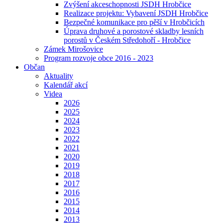
Zvýšení akceschopnosti JSDH Hrobčice
Realizace projektu: Vybavení JSDH Hrobčice
Bezpečné komunikace pro pěší v Hrobčicích
Úprava druhové a porostové skladby lesních
porostů v Českém Středohoří - Hrobčice
Zámek Mirošovice
Program rozvoje obce 2016 - 2023
Občan
Aktuality
Kalendář akcí
Videa
2026
2025
2024
2023
2022
2021
2020
2019
2018
2017
2016
2015
2014
2013