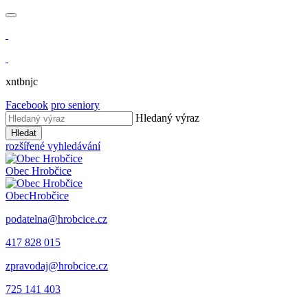
xntbnjc
Facebook
pro seniory
Hledaný výraz
Hledat
rozšířené vyhledávání
Obec
Hrobčice
Obec
Hrobčice
podatelna@hrobcice.cz
417 828 015
zpravodaj@hrobcice.cz
725 141 403