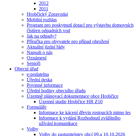
2012
2011
Hrobčický Zpravodaj
Mobilní rozhlas
Program pro poskytnutí dotací pro výstavbu domovních
čístíren odpadních vod
Jak na odpady?
Příručka pro obyvatele pro případ ohrožení
Aktuální jízdní řády
Napsali o nás
Oznámení
Senioři
Obecní úřad
e-podatelna
Úřední deska
Povinné informace
Úřední hodiny obecního úřadu
Územně plánovací dokumentace obce Hrobčice
Územní studie Hrobčice HR Z10
Formuláře
Informace ke kácení dřevin rostoucích mimo les
Informace k vydání Rozhodnutí zvláštního
užívání komunikace
Volby
Volby do zastupitelstev obcí 09.a 10.10.2026