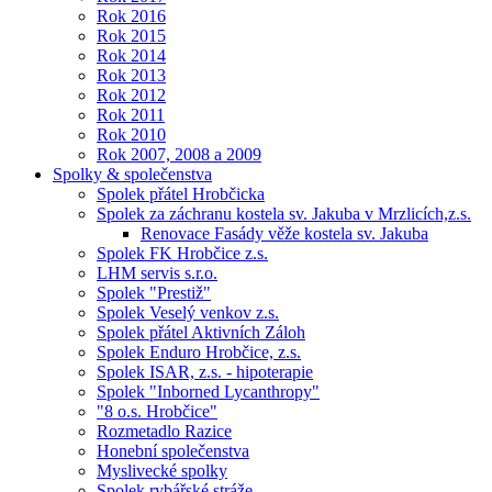
Rok 2016
Rok 2015
Rok 2014
Rok 2013
Rok 2012
Rok 2011
Rok 2010
Rok 2007, 2008 a 2009
Spolky & společenstva
Spolek přátel Hrobčicka
Spolek za záchranu kostela sv. Jakuba v Mrzlicích,z.s.
Renovace Fasády věže kostela sv. Jakuba
Spolek FK Hrobčice z.s.
LHM servis s.r.o.
Spolek "Prestiž"
Spolek Veselý venkov z.s.
Spolek přátel Aktivních Záloh
Spolek Enduro Hrobčice, z.s.
Spolek ISAR, z.s. - hipoterapie
Spolek "Inborned Lycanthropy"
"8 o.s. Hrobčice"
Rozmetadlo Razice
Honební společenstva
Myslivecké spolky
Spolek rybářské stráže