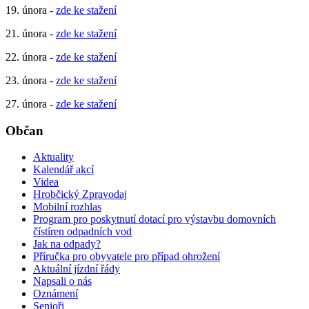
19. února -
zde ke stažení
21. února -
zde ke stažení
22. února -
zde ke stažení
23. února -
zde ke stažení
27. února -
zde ke stažení
Občan
Aktuality
Kalendář akcí
Videa
Hrobčický Zpravodaj
Mobilní rozhlas
Program pro poskytnutí dotací pro výstavbu domovních
čístíren odpadních vod
Jak na odpady?
Příručka pro obyvatele pro případ ohrožení
Aktuální jízdní řády
Napsali o nás
Oznámení
Senioři