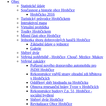
Obec
Statistické údaje
Současnost a historie obce Hrobčice
Hrobčicko 2016
Turistický průvodce Hrobčickem
Interaktivní mapa
Virtuální prohlídka
Toulky Hrobčickem
Místní části obce Hrobčice
Jednotka sboru dobrovolných hasičů Hrobčice
Základní údaje o jednotce
Galerie
Sběrný dvůr
Veřejná pohřebiště - Hrobčice, Chouč, Mrzlice, Mukov
Veřejné zakázky
Pořízení nového dopravního automobilu pro
JSDH Hrobčice
Rekonstrukce vnější strany ohradní zdi hřbitova
v Hrobčicích
Oddělený sběr biodpadu na Hrobčicku
Obnova renesanční brány Tvrze v Hrobčicích
Rekonstrukce budovy č.p. 51, Hrobčice -
sociální bydlení
Sběrný dvůr Hrobčice
Revitalizace Obce Hrobčice