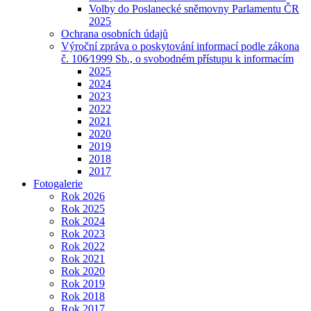
Volby do Poslanecké sněmovny Parlamentu ČR
2025
Ochrana osobních údajů
Výroční zpráva o poskytování informací podle zákona
č. 106⁄1999 Sb., o svobodném přístupu k informacím
2025
2024
2023
2022
2021
2020
2019
2018
2017
Fotogalerie
Rok 2026
Rok 2025
Rok 2024
Rok 2023
Rok 2022
Rok 2021
Rok 2020
Rok 2019
Rok 2018
Rok 2017