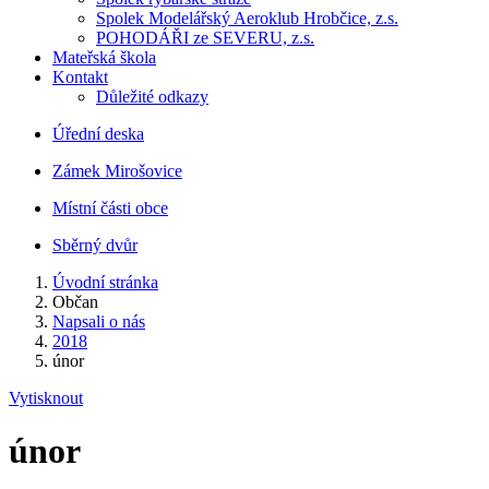
Spolek Modelářský Aeroklub Hrobčice, z.s.
POHODÁŘI ze SEVERU, z.s.
Mateřská škola
Kontakt
Důležité odkazy
Úřední deska
Zámek Mirošovice
Místní části obce
Sběrný dvůr
Úvodní stránka
Občan
Napsali o nás
2018
únor
Vytisknout
únor