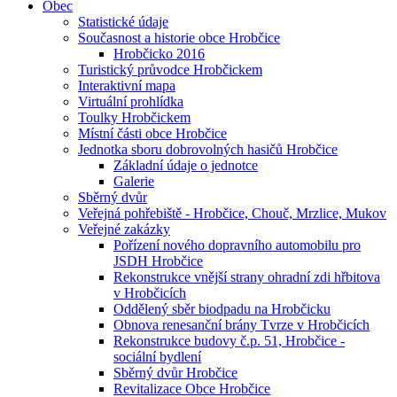
Obec
Statistické údaje
Současnost a historie obce Hrobčice
Hrobčicko 2016
Turistický průvodce Hrobčickem
Interaktivní mapa
Virtuální prohlídka
Toulky Hrobčickem
Místní části obce Hrobčice
Jednotka sboru dobrovolných hasičů Hrobčice
Základní údaje o jednotce
Galerie
Sběrný dvůr
Veřejná pohřebiště - Hrobčice, Chouč, Mrzlice, Mukov
Veřejné zakázky
Pořízení nového dopravního automobilu pro
JSDH Hrobčice
Rekonstrukce vnější strany ohradní zdi hřbitova
v Hrobčicích
Oddělený sběr biodpadu na Hrobčicku
Obnova renesanční brány Tvrze v Hrobčicích
Rekonstrukce budovy č.p. 51, Hrobčice -
sociální bydlení
Sběrný dvůr Hrobčice
Revitalizace Obce Hrobčice