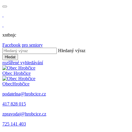
xntbnjc
Facebook
pro seniory
Hledaný výraz
Hledat
rozšířené vyhledávání
Obec
Hrobčice
Obec
Hrobčice
podatelna@hrobcice.cz
417 828 015
zpravodaj@hrobcice.cz
725 141 403