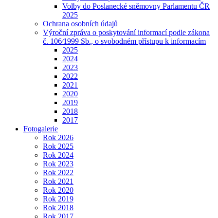
Volby do Poslanecké sněmovny Parlamentu ČR
2025
Ochrana osobních údajů
Výroční zpráva o poskytování informací podle zákona
č. 106⁄1999 Sb., o svobodném přístupu k informacím
2025
2024
2023
2022
2021
2020
2019
2018
2017
Fotogalerie
Rok 2026
Rok 2025
Rok 2024
Rok 2023
Rok 2022
Rok 2021
Rok 2020
Rok 2019
Rok 2018
Rok 2017