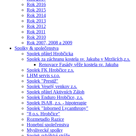
Rok 2016
Rok 2015
Rok 2014
Rok 2013
Rok 2012
Rok 2011
Rok 2010
Rok 2007, 2008 a 2009
Spolky & společenstva
Spolek přátel Hrobčicka
Spolek za záchranu kostela sv. Jakuba v Mrzlicích,z.s.
Renovace Fasády věže kostela sv. Jakuba
Spolek FK Hrobčice z.s.
LHM servis s.r.o.
Spolek "Prestiž"
Spolek Veselý venkov z.s.
Spolek přátel Aktivních Záloh
Spolek Enduro Hrobčice, z.s.
Spolek ISAR, z.s. - hipoterapie
Spolek "Inborned Lycanthropy"
"8 o.s. Hrobčice"
Rozmetadlo Razice
Honební společenstva
Myslivecké spolky
Spolek rybářské stráže