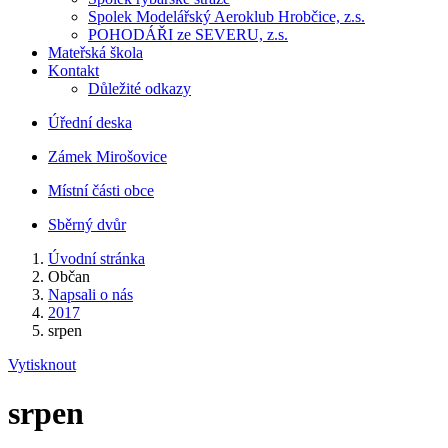
Spolek Modelářský Aeroklub Hrobčice, z.s.
POHODÁŘI ze SEVERU, z.s.
Mateřská škola
Kontakt
Důležité odkazy
Úřední deska
Zámek Mirošovice
Místní části obce
Sběrný dvůr
Úvodní stránka
Občan
Napsali o nás
2017
srpen
Vytisknout
srpen