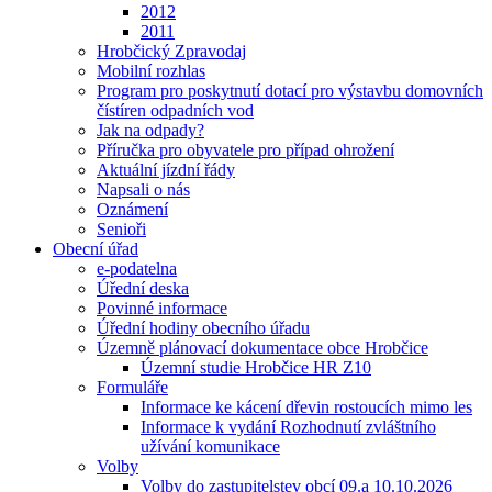
2012
2011
Hrobčický Zpravodaj
Mobilní rozhlas
Program pro poskytnutí dotací pro výstavbu domovních
čístíren odpadních vod
Jak na odpady?
Příručka pro obyvatele pro případ ohrožení
Aktuální jízdní řády
Napsali o nás
Oznámení
Senioři
Obecní úřad
e-podatelna
Úřední deska
Povinné informace
Úřední hodiny obecního úřadu
Územně plánovací dokumentace obce Hrobčice
Územní studie Hrobčice HR Z10
Formuláře
Informace ke kácení dřevin rostoucích mimo les
Informace k vydání Rozhodnutí zvláštního
užívání komunikace
Volby
Volby do zastupitelstev obcí 09.a 10.10.2026