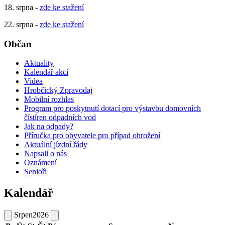
18. srpna -
zde ke stažení
22. srpna -
zde ke stažení
Občan
Aktuality
Kalendář akcí
Videa
Hrobčický Zpravodaj
Mobilní rozhlas
Program pro poskytnutí dotací pro výstavbu domovních
čístíren odpadních vod
Jak na odpady?
Příručka pro obyvatele pro případ ohrožení
Aktuální jízdní řády
Napsali o nás
Oznámení
Senioři
Kalendář
Srpen
2026