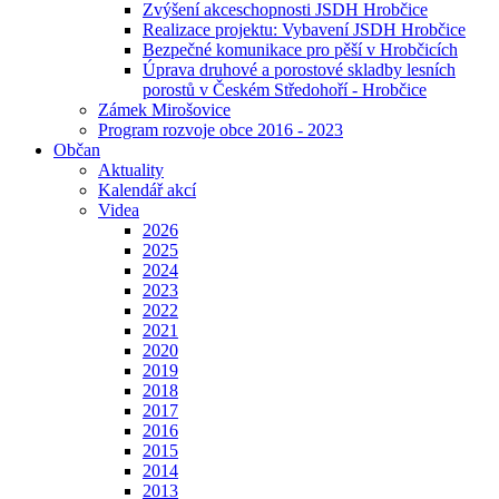
Zvýšení akceschopnosti JSDH Hrobčice
Realizace projektu: Vybavení JSDH Hrobčice
Bezpečné komunikace pro pěší v Hrobčicích
Úprava druhové a porostové skladby lesních
porostů v Českém Středohoří - Hrobčice
Zámek Mirošovice
Program rozvoje obce 2016 - 2023
Občan
Aktuality
Kalendář akcí
Videa
2026
2025
2024
2023
2022
2021
2020
2019
2018
2017
2016
2015
2014
2013