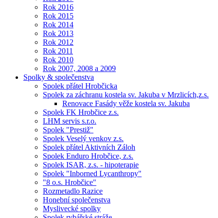
Rok 2016
Rok 2015
Rok 2014
Rok 2013
Rok 2012
Rok 2011
Rok 2010
Rok 2007, 2008 a 2009
Spolky & společenstva
Spolek přátel Hrobčicka
Spolek za záchranu kostela sv. Jakuba v Mrzlicích,z.s.
Renovace Fasády věže kostela sv. Jakuba
Spolek FK Hrobčice z.s.
LHM servis s.r.o.
Spolek "Prestiž"
Spolek Veselý venkov z.s.
Spolek přátel Aktivních Záloh
Spolek Enduro Hrobčice, z.s.
Spolek ISAR, z.s. - hipoterapie
Spolek "Inborned Lycanthropy"
"8 o.s. Hrobčice"
Rozmetadlo Razice
Honební společenstva
Myslivecké spolky
Spolek rybářské stráže