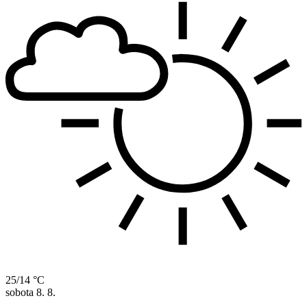
25/14 °C
sobota
8. 8.