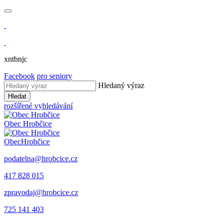
xntbnjc
Facebook
pro seniory
Hledaný výraz
Hledat
rozšířené vyhledávání
Obec
Hrobčice
Obec
Hrobčice
podatelna@hrobcice.cz
417 828 015
zpravodaj@hrobcice.cz
725 141 403