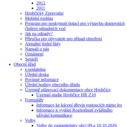
2012
2011
Hrobčický Zpravodaj
Mobilní rozhlas
Program pro poskytnutí dotací pro výstavbu domovních
čístíren odpadních vod
Jak na odpady?
Příručka pro obyvatele pro případ ohrožení
Aktuální jízdní řády
Napsali o nás
Oznámení
Senioři
Obecní úřad
e-podatelna
Úřední deska
Povinné informace
Úřední hodiny obecního úřadu
Územně plánovací dokumentace obce Hrobčice
Územní studie Hrobčice HR Z10
Formuláře
Informace ke kácení dřevin rostoucích mimo les
Informace k vydání Rozhodnutí zvláštního
užívání komunikace
Volby
Volby do zastupitelstev obcí 09.a 10.10.2026