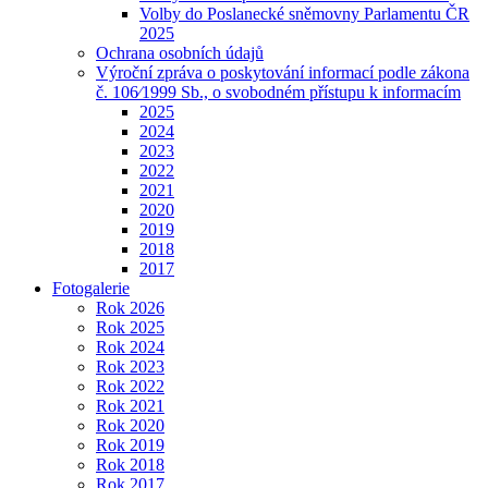
Volby do Poslanecké sněmovny Parlamentu ČR
2025
Ochrana osobních údajů
Výroční zpráva o poskytování informací podle zákona
č. 106⁄1999 Sb., o svobodném přístupu k informacím
2025
2024
2023
2022
2021
2020
2019
2018
2017
Fotogalerie
Rok 2026
Rok 2025
Rok 2024
Rok 2023
Rok 2022
Rok 2021
Rok 2020
Rok 2019
Rok 2018
Rok 2017