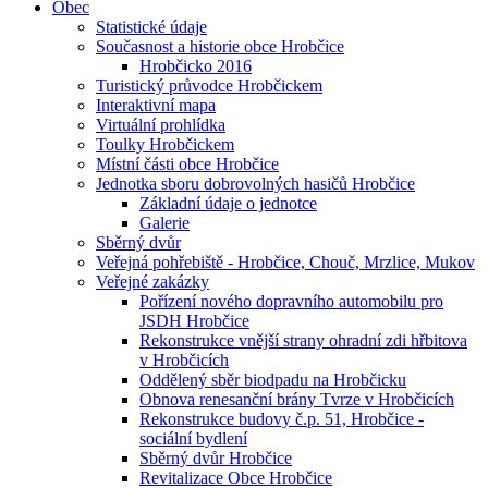
Obec
Statistické údaje
Současnost a historie obce Hrobčice
Hrobčicko 2016
Turistický průvodce Hrobčickem
Interaktivní mapa
Virtuální prohlídka
Toulky Hrobčickem
Místní části obce Hrobčice
Jednotka sboru dobrovolných hasičů Hrobčice
Základní údaje o jednotce
Galerie
Sběrný dvůr
Veřejná pohřebiště - Hrobčice, Chouč, Mrzlice, Mukov
Veřejné zakázky
Pořízení nového dopravního automobilu pro
JSDH Hrobčice
Rekonstrukce vnější strany ohradní zdi hřbitova
v Hrobčicích
Oddělený sběr biodpadu na Hrobčicku
Obnova renesanční brány Tvrze v Hrobčicích
Rekonstrukce budovy č.p. 51, Hrobčice -
sociální bydlení
Sběrný dvůr Hrobčice
Revitalizace Obce Hrobčice