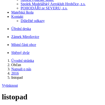
Spolek Modelářský Aeroklub Hrobčice, z.s.
POHODÁŘI ze SEVERU, z.s.
Mateřská škola
Kontakt
Důležité odkazy
Úřední deska
Zámek Mirošovice
Místní části obce
Sběrný dvůr
Úvodní stránka
Občan
Napsali o nás
2016
listopad
Vytisknout
listopad