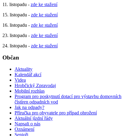
11. listopadu -
zde ke stažení
15. listopadu -
zde ke stažení
16. listopadu -
zde ke stažení
23. listopadu -
zde ke stažení
24. listopadu -
zde ke stažení
Občan
Aktuality
Kalendář akcí
Videa
Hrobčický Zpravodaj
Mobilní rozhlas
Program pro poskytnutí dotací pro výstavbu domovních
čístíren odpadních vod
Jak na odpady?
Příručka pro obyvatele pro případ ohrožení
Aktuální jízdní řády
Napsali o nás
Oznámení
Senioři