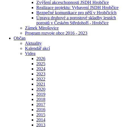
Zvýšení akceschopnosti JSDH Hrobčice
Realizace projektu: Vybavení JSDH Hrobčice
Bezpečné komunikace pro pěší v Hrobčicích
Úprava druhové a porostové skladby lesních
porostů v Českém Středohoří - Hrobčice
Zámek Mirošovice
Program rozvoje obce 2016 - 2023
Občan
Aktuality
Kalendář akcí
Videa
2026
2025
2024
2023
2022
2021
2020
2019
2018
2017
2016
2015
2014
2013