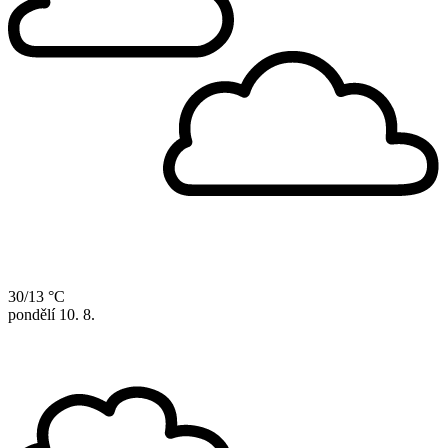
30/13 °C
pondělí
10. 8.