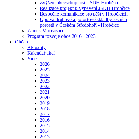
Zvýšení akceschopnosti JSDH Hrobčice
Realizace projektu: Vybavení JSDH Hrobčice
Bezpečné komunikace pro pěší v Hrobčicích
Úprava druhové a porostové skladby lesních
porostů v Českém Středohoří - Hrobčice
Zámek Mirošovice
Program rozvoje obce 2016 - 2023
Občan
Aktuality
Kalendář akcí
Videa
2026
2025
2024
2023
2022
2021
2020
2019
2018
2017
2016
2015
2014
2013