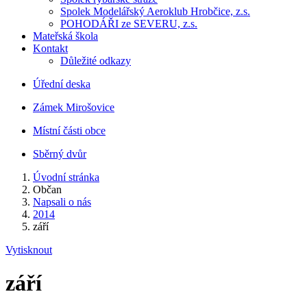
Spolek Modelářský Aeroklub Hrobčice, z.s.
POHODÁŘI ze SEVERU, z.s.
Mateřská škola
Kontakt
Důležité odkazy
Úřední deska
Zámek Mirošovice
Místní části obce
Sběrný dvůr
Úvodní stránka
Občan
Napsali o nás
2014
září
Vytisknout
září