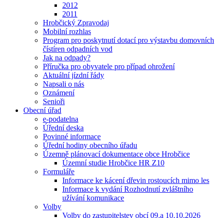
2012
2011
Hrobčický Zpravodaj
Mobilní rozhlas
Program pro poskytnutí dotací pro výstavbu domovních
čístíren odpadních vod
Jak na odpady?
Příručka pro obyvatele pro případ ohrožení
Aktuální jízdní řády
Napsali o nás
Oznámení
Senioři
Obecní úřad
e-podatelna
Úřední deska
Povinné informace
Úřední hodiny obecního úřadu
Územně plánovací dokumentace obce Hrobčice
Územní studie Hrobčice HR Z10
Formuláře
Informace ke kácení dřevin rostoucích mimo les
Informace k vydání Rozhodnutí zvláštního
užívání komunikace
Volby
Volby do zastupitelstev obcí 09.a 10.10.2026