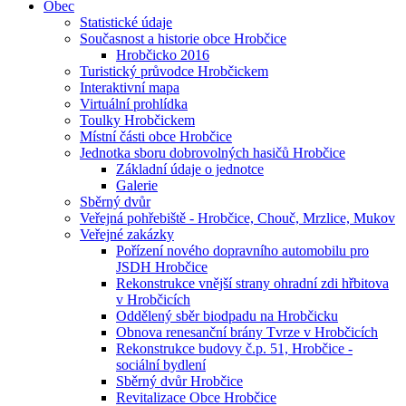
Obec
Statistické údaje
Současnost a historie obce Hrobčice
Hrobčicko 2016
Turistický průvodce Hrobčickem
Interaktivní mapa
Virtuální prohlídka
Toulky Hrobčickem
Místní části obce Hrobčice
Jednotka sboru dobrovolných hasičů Hrobčice
Základní údaje o jednotce
Galerie
Sběrný dvůr
Veřejná pohřebiště - Hrobčice, Chouč, Mrzlice, Mukov
Veřejné zakázky
Pořízení nového dopravního automobilu pro
JSDH Hrobčice
Rekonstrukce vnější strany ohradní zdi hřbitova
v Hrobčicích
Oddělený sběr biodpadu na Hrobčicku
Obnova renesanční brány Tvrze v Hrobčicích
Rekonstrukce budovy č.p. 51, Hrobčice -
sociální bydlení
Sběrný dvůr Hrobčice
Revitalizace Obce Hrobčice