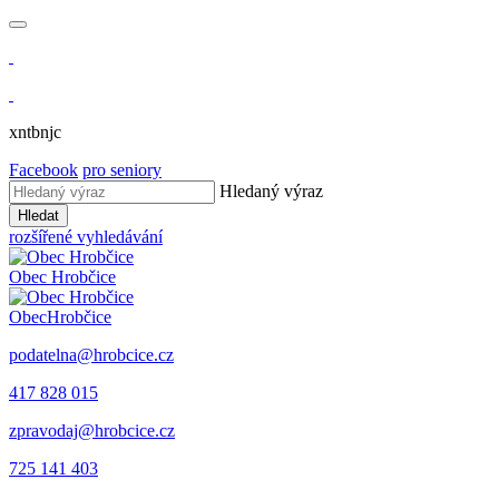
xntbnjc
Facebook
pro seniory
Hledaný výraz
Hledat
rozšířené vyhledávání
Obec
Hrobčice
Obec
Hrobčice
podatelna@hrobcice.cz
417 828 015
zpravodaj@hrobcice.cz
725 141 403