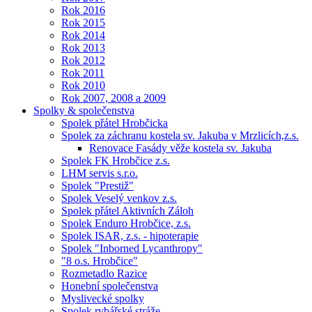
Rok 2016
Rok 2015
Rok 2014
Rok 2013
Rok 2012
Rok 2011
Rok 2010
Rok 2007, 2008 a 2009
Spolky & společenstva
Spolek přátel Hrobčicka
Spolek za záchranu kostela sv. Jakuba v Mrzlicích,z.s.
Renovace Fasády věže kostela sv. Jakuba
Spolek FK Hrobčice z.s.
LHM servis s.r.o.
Spolek "Prestiž"
Spolek Veselý venkov z.s.
Spolek přátel Aktivních Záloh
Spolek Enduro Hrobčice, z.s.
Spolek ISAR, z.s. - hipoterapie
Spolek "Inborned Lycanthropy"
"8 o.s. Hrobčice"
Rozmetadlo Razice
Honební společenstva
Myslivecké spolky
Spolek rybářské stráže