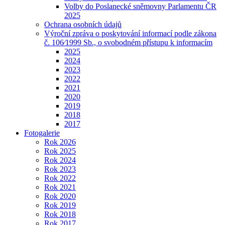
Volby do Poslanecké sněmovny Parlamentu ČR
2025
Ochrana osobních údajů
Výroční zpráva o poskytování informací podle zákona
č. 106⁄1999 Sb., o svobodném přístupu k informacím
2025
2024
2023
2022
2021
2020
2019
2018
2017
Fotogalerie
Rok 2026
Rok 2025
Rok 2024
Rok 2023
Rok 2022
Rok 2021
Rok 2020
Rok 2019
Rok 2018
Rok 2017