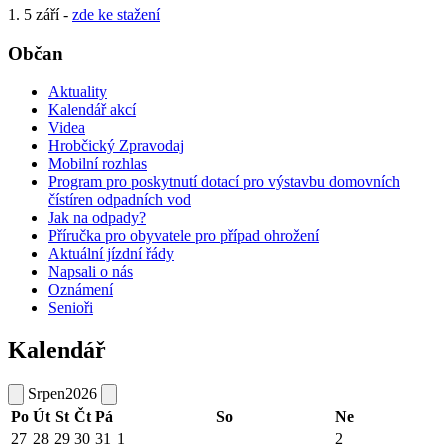
1. 5 září -
zde ke stažení
Občan
Aktuality
Kalendář akcí
Videa
Hrobčický Zpravodaj
Mobilní rozhlas
Program pro poskytnutí dotací pro výstavbu domovních
čístíren odpadních vod
Jak na odpady?
Příručka pro obyvatele pro případ ohrožení
Aktuální jízdní řády
Napsali o nás
Oznámení
Senioři
Kalendář
Srpen
2026
Po
Út
St
Čt
Pá
So
Ne
27
28
29
30
31
1
2