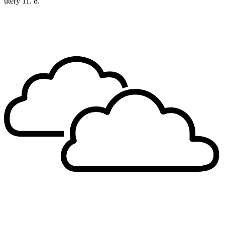
úterý
11. 8.