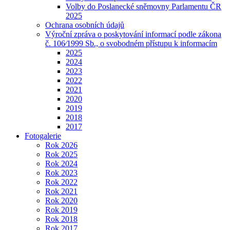
Volby do Poslanecké sněmovny Parlamentu ČR
2025
Ochrana osobních údajů
Výroční zpráva o poskytování informací podle zákona
č. 106⁄1999 Sb., o svobodném přístupu k informacím
2025
2024
2023
2022
2021
2020
2019
2018
2017
Fotogalerie
Rok 2026
Rok 2025
Rok 2024
Rok 2023
Rok 2022
Rok 2021
Rok 2020
Rok 2019
Rok 2018
Rok 2017