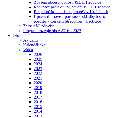
Zvýšení akceschopnosti JSDH Hrobčice
Realizace projektu: Vybavení JSDH Hrobčice
Bezpečné komunikace pro pěší v Hrobčicích
Úprava druhové a porostové skladby lesních
porostů v Českém Středohoří - Hrobčice
Zámek Mirošovice
Program rozvoje obce 2016 - 2023
Občan
Aktuality
Kalendář akcí
Videa
2026
2025
2024
2023
2022
2021
2020
2019
2018
2017
2016
2015
2014
2013