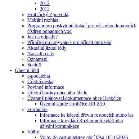
2012
2011
Hrobčický Zpravodaj
Mobilní rozhlas
Program pro poskytnutí dotací pro výstavbu domovních
čístíren odpadních vod
Jak na odpady?
Příručka pro obyvatele pro případ ohrožení
Aktuální jízdní řády
Napsali o nás
Oznámení
Senioři
Obecní úřad
e-podatelna
Úřední deska
Povinné informace
Úřední hodiny obecního úřadu
Územně plánovací dokumentace obce Hrobčice
Územní studie Hrobčice HR Z10
Formuláře
Informace ke kácení dřevin rostoucích mimo les
Informace k vydání Rozhodnutí zvláštního
užívání komunikace
Volby
Volby do zastupitelstev obcí 09.a 10.10.2026