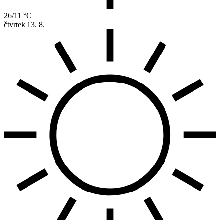
26/11 °C
čtvrtek
13. 8.