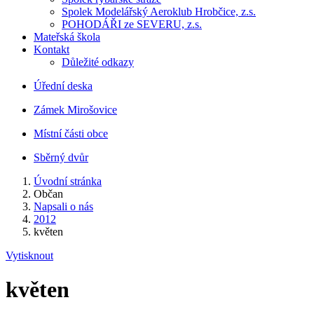
Spolek Modelářský Aeroklub Hrobčice, z.s.
POHODÁŘI ze SEVERU, z.s.
Mateřská škola
Kontakt
Důležité odkazy
Úřední deska
Zámek Mirošovice
Místní části obce
Sběrný dvůr
Úvodní stránka
Občan
Napsali o nás
2012
květen
Vytisknout
květen