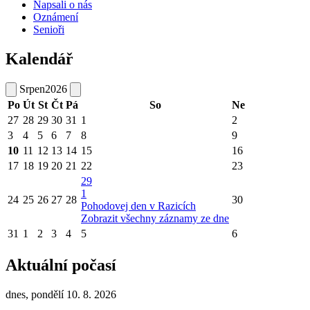
Napsali o nás
Oznámení
Senioři
Kalendář
Srpen
2026
Po
Út
St
Čt
Pá
So
Ne
27
28
29
30
31
1
2
3
4
5
6
7
8
9
10
11
12
13
14
15
16
17
18
19
20
21
22
23
29
1
24
25
26
27
28
30
Pohodovej den v Razicích
Zobrazit všechny záznamy ze dne
31
1
2
3
4
5
6
Aktuální počasí
dnes, pondělí 10. 8. 2026