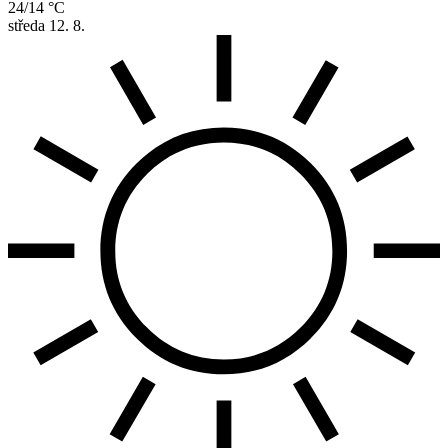
24/14 °C
středa
12. 8.