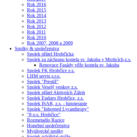
Rok 2016
Rok 2015
Rok 2014
Rok 2013
Rok 2012
Rok 2011
Rok 2010
Rok 2007, 2008 a 2009
Spolky & společenstva
Spolek přátel Hrobčicka
Spolek za záchranu kostela sv. Jakuba v Mrzlicích,z.s.
Renovace Fasády věže kostela sv. Jakuba
Spolek FK Hrobčice z.s.
LHM servis s.r.o.
Spolek "Prestiž"
Spolek Veselý venkov z.s.
Spolek přátel Aktivních Záloh
Spolek Enduro Hrobčice, z.s.
Spolek ISAR, z.s. - hipoterapie
Spolek "Inborned Lycanthropy"
"8 o.s. Hrobčice"
Rozmetadlo Razice
Honební společenstva
Myslivecké spolky
Spolek rybářské stráže