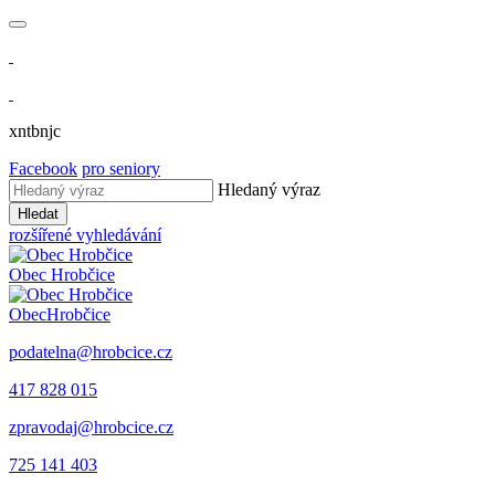
xntbnjc
Facebook
pro seniory
Hledaný výraz
Hledat
rozšířené vyhledávání
Obec
Hrobčice
Obec
Hrobčice
podatelna@hrobcice.cz
417 828 015
zpravodaj@hrobcice.cz
725 141 403