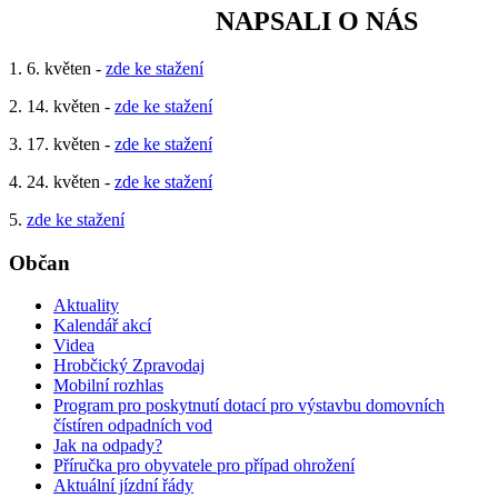
NAPSALI O NÁS
1. 6. květen -
zde ke stažení
2. 14. květen -
zde ke stažení
3. 17. květen -
zde ke stažení
4. 24. květen -
zde ke stažení
5.
zde ke stažení
Občan
Aktuality
Kalendář akcí
Videa
Hrobčický Zpravodaj
Mobilní rozhlas
Program pro poskytnutí dotací pro výstavbu domovních
čístíren odpadních vod
Jak na odpady?
Příručka pro obyvatele pro případ ohrožení
Aktuální jízdní řády