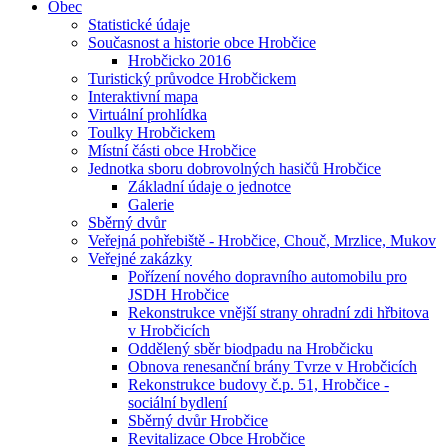
Obec
Statistické údaje
Současnost a historie obce Hrobčice
Hrobčicko 2016
Turistický průvodce Hrobčickem
Interaktivní mapa
Virtuální prohlídka
Toulky Hrobčickem
Místní části obce Hrobčice
Jednotka sboru dobrovolných hasičů Hrobčice
Základní údaje o jednotce
Galerie
Sběrný dvůr
Veřejná pohřebiště - Hrobčice, Chouč, Mrzlice, Mukov
Veřejné zakázky
Pořízení nového dopravního automobilu pro
JSDH Hrobčice
Rekonstrukce vnější strany ohradní zdi hřbitova
v Hrobčicích
Oddělený sběr biodpadu na Hrobčicku
Obnova renesanční brány Tvrze v Hrobčicích
Rekonstrukce budovy č.p. 51, Hrobčice -
sociální bydlení
Sběrný dvůr Hrobčice
Revitalizace Obce Hrobčice