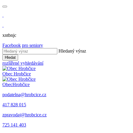
xntbnjc
Facebook
pro seniory
Hledaný výraz
Hledat
rozšířené vyhledávání
Obec
Hrobčice
Obec
Hrobčice
podatelna@hrobcice.cz
417 828 015
zpravodaj@hrobcice.cz
725 141 403