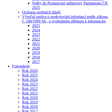
Volby do Poslanecké sněmovny Parlamentu ČR
2025
Ochrana osobních údajů
Výroční zpráva o poskytování informací podle zákona
č. 106⁄1999 Sb., o svobodném přístupu k informacím
2025
2024
2023
2022
2021
2020
2019
2018
2017
Fotogalerie
Rok 2026
Rok 2025
Rok 2024
Rok 2023
Rok 2022
Rok 2021
Rok 2020
Rok 2019
Rok 2018
Rok 2017