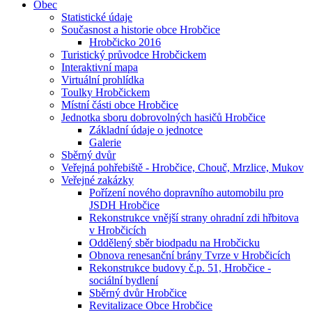
Obec
Statistické údaje
Současnost a historie obce Hrobčice
Hrobčicko 2016
Turistický průvodce Hrobčickem
Interaktivní mapa
Virtuální prohlídka
Toulky Hrobčickem
Místní části obce Hrobčice
Jednotka sboru dobrovolných hasičů Hrobčice
Základní údaje o jednotce
Galerie
Sběrný dvůr
Veřejná pohřebiště - Hrobčice, Chouč, Mrzlice, Mukov
Veřejné zakázky
Pořízení nového dopravního automobilu pro
JSDH Hrobčice
Rekonstrukce vnější strany ohradní zdi hřbitova
v Hrobčicích
Oddělený sběr biodpadu na Hrobčicku
Obnova renesanční brány Tvrze v Hrobčicích
Rekonstrukce budovy č.p. 51, Hrobčice -
sociální bydlení
Sběrný dvůr Hrobčice
Revitalizace Obce Hrobčice