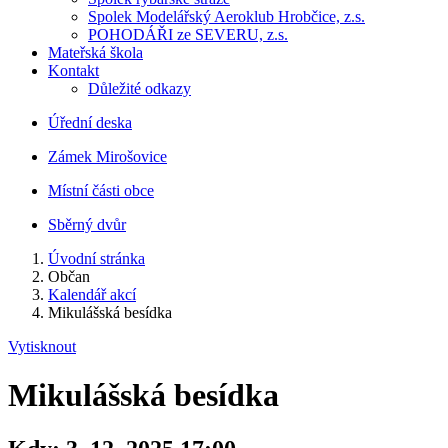
Spolek Modelářský Aeroklub Hrobčice, z.s.
POHODÁŘI ze SEVERU, z.s.
Mateřská škola
Kontakt
Důležité odkazy
Úřední deska
Zámek Mirošovice
Místní části obce
Sběrný dvůr
Úvodní stránka
Občan
Kalendář akcí
Mikulášská besídka
Vytisknout
Mikulášská besídka