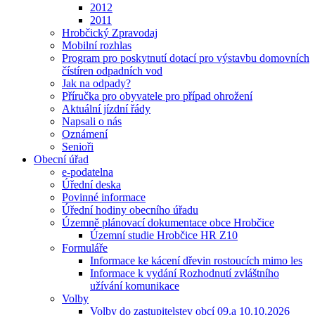
2012
2011
Hrobčický Zpravodaj
Mobilní rozhlas
Program pro poskytnutí dotací pro výstavbu domovních
čístíren odpadních vod
Jak na odpady?
Příručka pro obyvatele pro případ ohrožení
Aktuální jízdní řády
Napsali o nás
Oznámení
Senioři
Obecní úřad
e-podatelna
Úřední deska
Povinné informace
Úřední hodiny obecního úřadu
Územně plánovací dokumentace obce Hrobčice
Územní studie Hrobčice HR Z10
Formuláře
Informace ke kácení dřevin rostoucích mimo les
Informace k vydání Rozhodnutí zvláštního
užívání komunikace
Volby
Volby do zastupitelstev obcí 09.a 10.10.2026