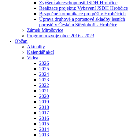
Zvýšení akceschopnosti JSDH Hrobčice
Realizace projektu: Vybavení JSDH Hrobčice
Bezpečné komunikace pro pěší v Hrobčicích
Úprava druhové a porostové skladby lesních
porostů v Českém Středohoří - Hrobčice
Zámek Mirošovice
Program rozvoje obce 2016 - 2023
Občan
Aktuality
Kalendář akcí
Videa
2026
2025
2024
2023
2022
2021
2020
2019
2018
2017
2016
2015
2014
2013