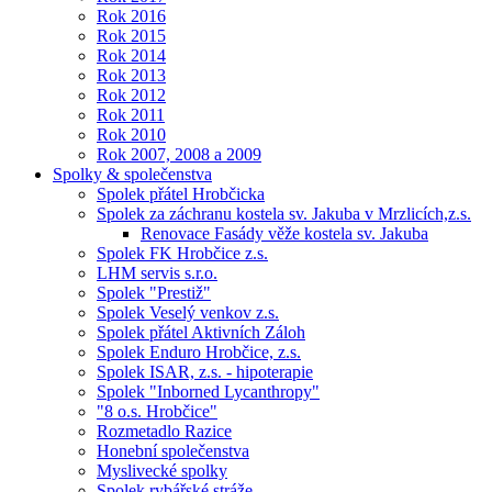
Rok 2016
Rok 2015
Rok 2014
Rok 2013
Rok 2012
Rok 2011
Rok 2010
Rok 2007, 2008 a 2009
Spolky & společenstva
Spolek přátel Hrobčicka
Spolek za záchranu kostela sv. Jakuba v Mrzlicích,z.s.
Renovace Fasády věže kostela sv. Jakuba
Spolek FK Hrobčice z.s.
LHM servis s.r.o.
Spolek "Prestiž"
Spolek Veselý venkov z.s.
Spolek přátel Aktivních Záloh
Spolek Enduro Hrobčice, z.s.
Spolek ISAR, z.s. - hipoterapie
Spolek "Inborned Lycanthropy"
"8 o.s. Hrobčice"
Rozmetadlo Razice
Honební společenstva
Myslivecké spolky
Spolek rybářské stráže