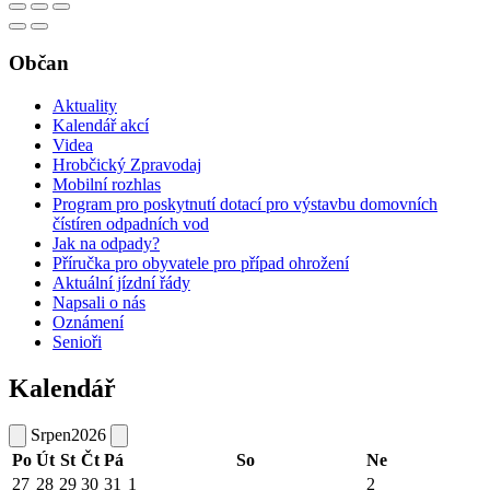
Občan
Aktuality
Kalendář akcí
Videa
Hrobčický Zpravodaj
Mobilní rozhlas
Program pro poskytnutí dotací pro výstavbu domovních
čístíren odpadních vod
Jak na odpady?
Příručka pro obyvatele pro případ ohrožení
Aktuální jízdní řády
Napsali o nás
Oznámení
Senioři
Kalendář
Srpen
2026
Po
Út
St
Čt
Pá
So
Ne
27
28
29
30
31
1
2