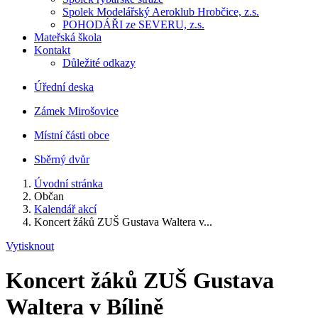
Spolek Modelářský Aeroklub Hrobčice, z.s.
POHODÁŘI ze SEVERU, z.s.
Mateřská škola
Kontakt
Důležité odkazy
Úřední deska
Zámek Mirošovice
Místní části obce
Sběrný dvůr
Úvodní stránka
Občan
Kalendář akcí
Koncert žáků ZUŠ Gustava Waltera v...
Vytisknout
Koncert žáků ZUŠ Gustava
Waltera v Bílině