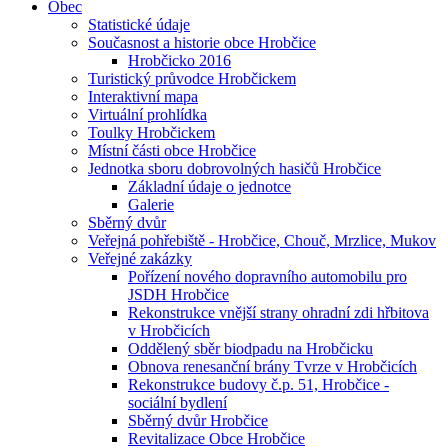
Obec
Statistické údaje
Současnost a historie obce Hrobčice
Hrobčicko 2016
Turistický průvodce Hrobčickem
Interaktivní mapa
Virtuální prohlídka
Toulky Hrobčickem
Místní části obce Hrobčice
Jednotka sboru dobrovolných hasičů Hrobčice
Základní údaje o jednotce
Galerie
Sběrný dvůr
Veřejná pohřebiště - Hrobčice, Chouč, Mrzlice, Mukov
Veřejné zakázky
Pořízení nového dopravního automobilu pro
JSDH Hrobčice
Rekonstrukce vnější strany ohradní zdi hřbitova
v Hrobčicích
Oddělený sběr biodpadu na Hrobčicku
Obnova renesanční brány Tvrze v Hrobčicích
Rekonstrukce budovy č.p. 51, Hrobčice -
sociální bydlení
Sběrný dvůr Hrobčice
Revitalizace Obce Hrobčice