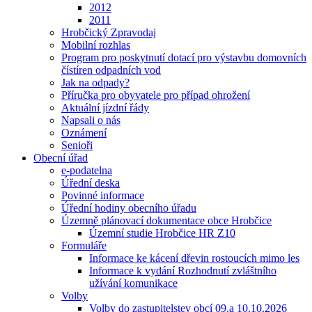
2012
2011
Hrobčický Zpravodaj
Mobilní rozhlas
Program pro poskytnutí dotací pro výstavbu domovních
čístíren odpadních vod
Jak na odpady?
Příručka pro obyvatele pro případ ohrožení
Aktuální jízdní řády
Napsali o nás
Oznámení
Senioři
Obecní úřad
e-podatelna
Úřední deska
Povinné informace
Úřední hodiny obecního úřadu
Územně plánovací dokumentace obce Hrobčice
Územní studie Hrobčice HR Z10
Formuláře
Informace ke kácení dřevin rostoucích mimo les
Informace k vydání Rozhodnutí zvláštního
užívání komunikace
Volby
Volby do zastupitelstev obcí 09.a 10.10.2026