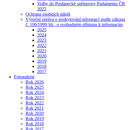
Volby do Poslanecké sněmovny Parlamentu ČR
2025
Ochrana osobních údajů
Výroční zpráva o poskytování informací podle zákona
č. 106⁄1999 Sb., o svobodném přístupu k informacím
2025
2024
2023
2022
2021
2020
2019
2018
2017
Fotogalerie
Rok 2026
Rok 2025
Rok 2024
Rok 2023
Rok 2022
Rok 2021
Rok 2020
Rok 2019
Rok 2018
Rok 2017