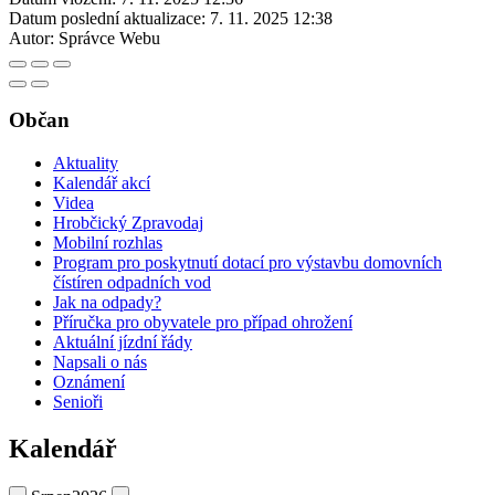
Datum poslední aktualizace:
7. 11. 2025 12:38
Autor:
Správce Webu
Občan
Aktuality
Kalendář akcí
Videa
Hrobčický Zpravodaj
Mobilní rozhlas
Program pro poskytnutí dotací pro výstavbu domovních
čístíren odpadních vod
Jak na odpady?
Příručka pro obyvatele pro případ ohrožení
Aktuální jízdní řády
Napsali o nás
Oznámení
Senioři
Kalendář