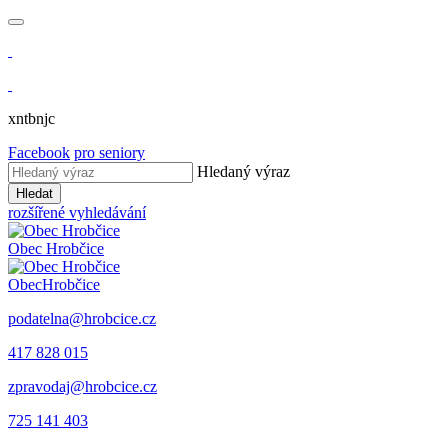
xntbnjc
Facebook
pro seniory
Hledaný výraz
Hledat
rozšířené vyhledávání
Obec
Hrobčice
Obec
Hrobčice
podatelna@hrobcice.cz
417 828 015
zpravodaj@hrobcice.cz
725 141 403