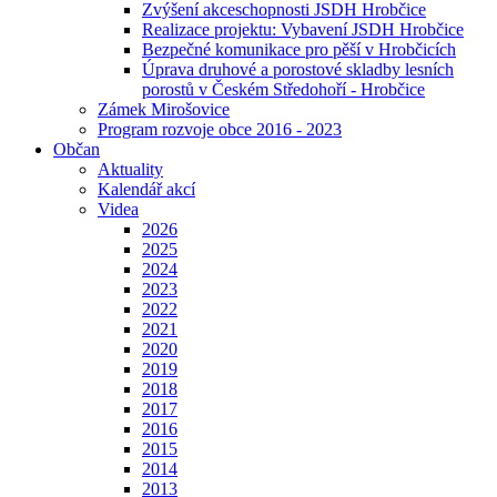
Zvýšení akceschopnosti JSDH Hrobčice
Realizace projektu: Vybavení JSDH Hrobčice
Bezpečné komunikace pro pěší v Hrobčicích
Úprava druhové a porostové skladby lesních
porostů v Českém Středohoří - Hrobčice
Zámek Mirošovice
Program rozvoje obce 2016 - 2023
Občan
Aktuality
Kalendář akcí
Videa
2026
2025
2024
2023
2022
2021
2020
2019
2018
2017
2016
2015
2014
2013