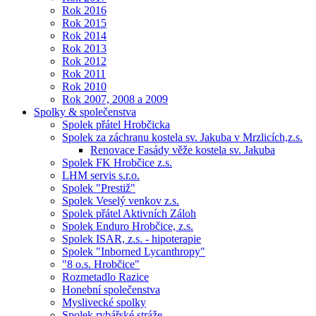
Rok 2016
Rok 2015
Rok 2014
Rok 2013
Rok 2012
Rok 2011
Rok 2010
Rok 2007, 2008 a 2009
Spolky & společenstva
Spolek přátel Hrobčicka
Spolek za záchranu kostela sv. Jakuba v Mrzlicích,z.s.
Renovace Fasády věže kostela sv. Jakuba
Spolek FK Hrobčice z.s.
LHM servis s.r.o.
Spolek "Prestiž"
Spolek Veselý venkov z.s.
Spolek přátel Aktivních Záloh
Spolek Enduro Hrobčice, z.s.
Spolek ISAR, z.s. - hipoterapie
Spolek "Inborned Lycanthropy"
"8 o.s. Hrobčice"
Rozmetadlo Razice
Honební společenstva
Myslivecké spolky
Spolek rybářské stráže