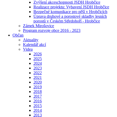
Zvýšení akceschopnosti JSDH Hrobčice
Realizace projektu: Vybavení JSDH Hrobčice
Bezpečné komunikace pro pěší v Hrobčicích
Úprava druhové a porostové skladby lesních
porostů v Českém Středohoří - Hrobčice
Zámek Mirošovice
Program rozvoje obce 2016 - 2023
Občan
Aktuality
Kalendář akcí
Videa
2026
2025
2024
2023
2022
2021
2020
2019
2018
2017
2016
2015
2014
2013