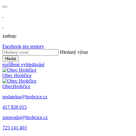
xntbnjc
Facebook
pro seniory
Hledaný výraz
Hledat
rozšířené vyhledávání
Obec
Hrobčice
Obec
Hrobčice
podatelna@hrobcice.cz
417 828 015
zpravodaj@hrobcice.cz
725 141 403