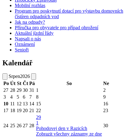
Mobilní rozhlas
Program pro poskytnutí dotací pro výstavbu domovních
čístíren odpadních vod
Jak na odpady?
Příručka pro obyvatele pro případ ohrožení
Aktuální jízdní řády
Napsali o nás
Oznámení
Senioři
Kalendář
Srpen
2026
Po
Út
St
Čt
Pá
So
Ne
27
28
29
30
31
1
2
3
4
5
6
7
8
9
10
11
12
13
14
15
16
17
18
19
20
21
22
23
29
1
24
25
26
27
28
30
Pohodovej den v Razicích
Zobrazit všechny záznamy ze dne