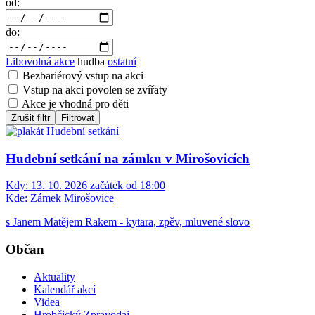
od:
do:
Libovolná akce
hudba
ostatní
Bezbariérový vstup na akci
Vstup na akci povolen se zvířaty
Akce je vhodná pro děti
Zrušit filtr
Filtrovat
Hudební setkání na zámku v Mirošovicích
Kdy:
13. 10. 2026 začátek od 18:00
Kde:
Zámek Mirošovice
s Janem Matějem Rakem - kytara, zpěv, mluvené slovo
Občan
Aktuality
Kalendář akcí
Videa
Hrobčický Zpravodaj