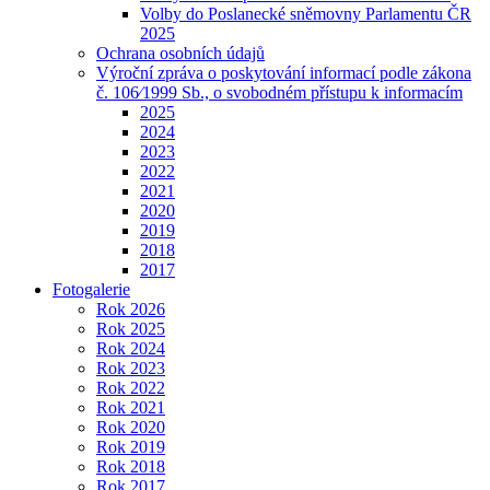
Volby do Poslanecké sněmovny Parlamentu ČR
2025
Ochrana osobních údajů
Výroční zpráva o poskytování informací podle zákona
č. 106⁄1999 Sb., o svobodném přístupu k informacím
2025
2024
2023
2022
2021
2020
2019
2018
2017
Fotogalerie
Rok 2026
Rok 2025
Rok 2024
Rok 2023
Rok 2022
Rok 2021
Rok 2020
Rok 2019
Rok 2018
Rok 2017