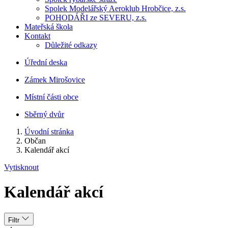
Spolek Modelářský Aeroklub Hrobčice, z.s.
POHODÁŘI ze SEVERU, z.s.
Mateřská škola
Kontakt
Důležité odkazy
Úřední deska
Zámek Mirošovice
Místní části obce
Sběrný dvůr
Úvodní stránka
Občan
Kalendář akcí
Vytisknout
Kalendář akcí
Filtr