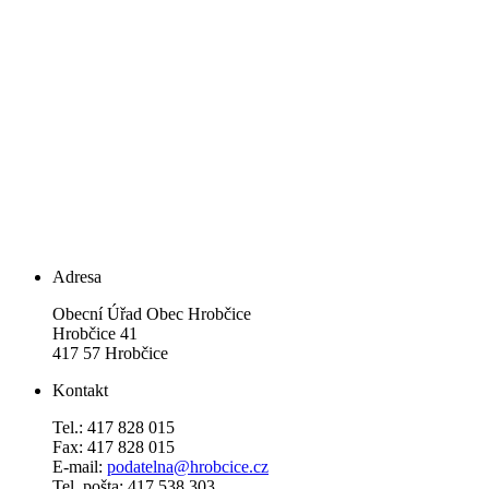
Adresa
Obecní Úřad Obec Hrobčice
Hrobčice 41
417 57 Hrobčice
Kontakt
Tel.: 417 828 015
Fax: 417 828 015
E-mail:
podatelna@hrobcice.cz
Tel. pošta: 417 538 303