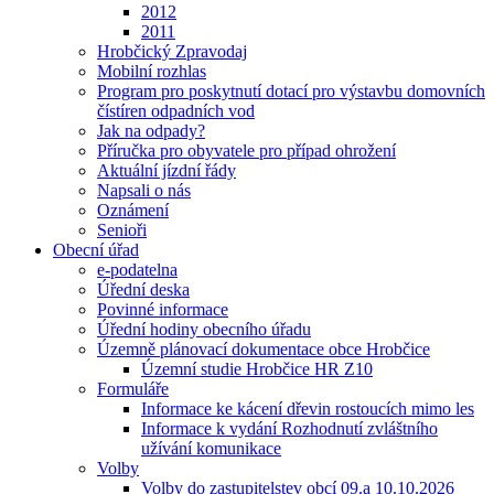
2012
2011
Hrobčický Zpravodaj
Mobilní rozhlas
Program pro poskytnutí dotací pro výstavbu domovních
čístíren odpadních vod
Jak na odpady?
Příručka pro obyvatele pro případ ohrožení
Aktuální jízdní řády
Napsali o nás
Oznámení
Senioři
Obecní úřad
e-podatelna
Úřední deska
Povinné informace
Úřední hodiny obecního úřadu
Územně plánovací dokumentace obce Hrobčice
Územní studie Hrobčice HR Z10
Formuláře
Informace ke kácení dřevin rostoucích mimo les
Informace k vydání Rozhodnutí zvláštního
užívání komunikace
Volby
Volby do zastupitelstev obcí 09.a 10.10.2026