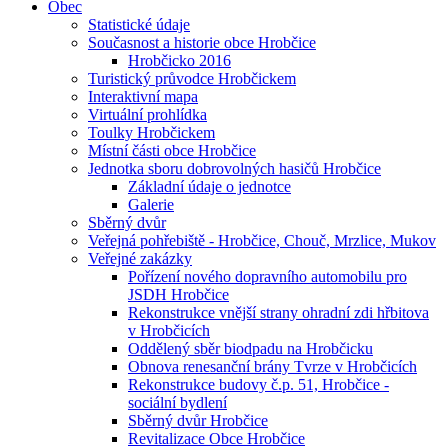
Obec
Statistické údaje
Současnost a historie obce Hrobčice
Hrobčicko 2016
Turistický průvodce Hrobčickem
Interaktivní mapa
Virtuální prohlídka
Toulky Hrobčickem
Místní části obce Hrobčice
Jednotka sboru dobrovolných hasičů Hrobčice
Základní údaje o jednotce
Galerie
Sběrný dvůr
Veřejná pohřebiště - Hrobčice, Chouč, Mrzlice, Mukov
Veřejné zakázky
Pořízení nového dopravního automobilu pro
JSDH Hrobčice
Rekonstrukce vnější strany ohradní zdi hřbitova
v Hrobčicích
Oddělený sběr biodpadu na Hrobčicku
Obnova renesanční brány Tvrze v Hrobčicích
Rekonstrukce budovy č.p. 51, Hrobčice -
sociální bydlení
Sběrný dvůr Hrobčice
Revitalizace Obce Hrobčice