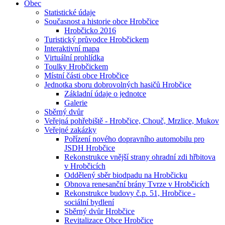
Obec
Statistické údaje
Současnost a historie obce Hrobčice
Hrobčicko 2016
Turistický průvodce Hrobčickem
Interaktivní mapa
Virtuální prohlídka
Toulky Hrobčickem
Místní části obce Hrobčice
Jednotka sboru dobrovolných hasičů Hrobčice
Základní údaje o jednotce
Galerie
Sběrný dvůr
Veřejná pohřebiště - Hrobčice, Chouč, Mrzlice, Mukov
Veřejné zakázky
Pořízení nového dopravního automobilu pro
JSDH Hrobčice
Rekonstrukce vnější strany ohradní zdi hřbitova
v Hrobčicích
Oddělený sběr biodpadu na Hrobčicku
Obnova renesanční brány Tvrze v Hrobčicích
Rekonstrukce budovy č.p. 51, Hrobčice -
sociální bydlení
Sběrný dvůr Hrobčice
Revitalizace Obce Hrobčice