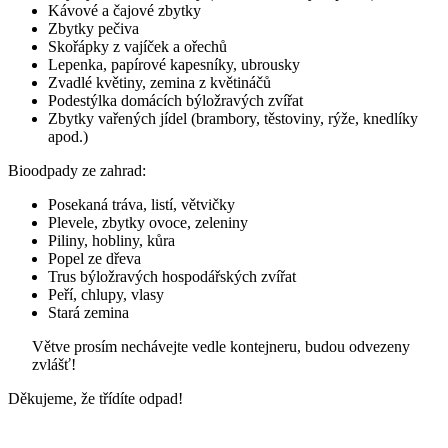
Kávové a čajové zbytky
Zbytky pečiva
Skořápky z vajíček a ořechů
Lepenka, papírové kapesníky, ubrousky
Zvadlé květiny, zemina z květináčů
Podestýlka domácích býložravých zvířat
Zbytky vařených jídel (brambory, těstoviny, rýže, knedlíky
apod.)
Bioodpady ze zahrad:
Posekaná tráva, listí, větvičky
Plevele, zbytky ovoce, zeleniny
Piliny, hobliny, kůra
Popel ze dřeva
Trus býložravých hospodářských zvířat
Peří, chlupy, vlasy
Stará zemina
Větve prosím nechávejte vedle kontejneru, budou odvezeny
zvlášť!
Děkujeme, že třídíte odpad!