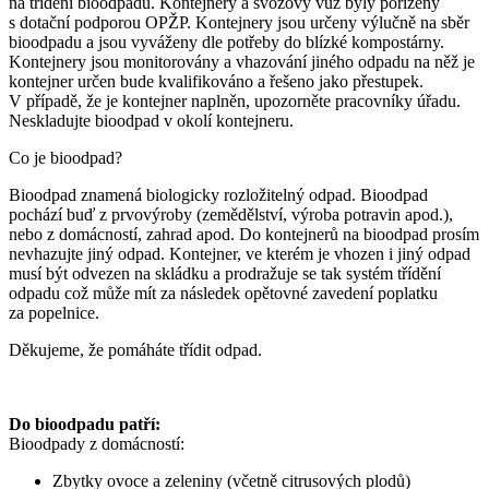
na třídění bioodpadu. Kontejnery a svozový vůz byly pořízeny
s dotační podporou OPŽP. Kontejnery jsou určeny výlučně na sběr
bioodpadu a jsou vyváženy dle potřeby do blízké kompostárny.
Kontejnery jsou monitorovány a vhazování jiného odpadu na něž je
kontejner určen bude kvalifikováno a řešeno jako přestupek.
V případě, že je kontejner naplněn, upozorněte pracovníky úřadu.
Neskladujte bioodpad v okolí kontejneru.
Co je bioodpad?
Bioodpad znamená biologicky rozložitelný odpad. Bioodpad
pochází buď z prvovýroby (zemědělství, výroba potravin apod.),
nebo z domácností, zahrad apod. Do kontejnerů na bioodpad prosím
nevhazujte jiný odpad. Kontejner, ve kterém je vhozen i jiný odpad
musí být odvezen na skládku a prodražuje se tak systém třídění
odpadu což může mít za následek opětovné zavedení poplatku
za popelnice.
Děkujeme, že pomáháte třídit odpad.
Do bioodpadu patří:
Bioodpady z domácností:
Zbytky ovoce a zeleniny (včetně citrusových plodů)