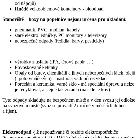
od nápojů)
Hnědé
velkoobjemové kontejnery - bioodpad
Stanoviště – boxy na popelnice nejsou určena pro ukládání:
pneumatik, PVC, molitan, kabely
staré elektro ledničky, PC monitory a televizory
nebezpečné odpady (ředidla, barvy, pesticidy)
výrobky z asfaltu (IPA, térový papír, …)
Povoskované kelímky
Obaly od barev, chemikálií a jiných nebezpečných látek, olejů
(i potravinářských) - mastnota vadí při recyklaci
Porcelán a keramika, varné sklo - má speciální úpravu a nelze
je recyklovat, a stejně tak zrcadla (na skle je kov)
Tyto odpady skladujte na bezpečném místě a v den svozu jej odložte
na svozovém místě (svoz se provádí 2x ročně v měsících duben
a říjen).
Elektroodpad
-již nepoužívané či rozbité elektrospotřebiče
(televizory, monitory, CD a DVD přehrávače, rádia, lednice, myčky,