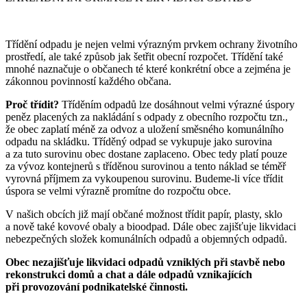
Třídění odpadu je nejen velmi výrazným prvkem ochrany životního
prostředí, ale také způsob jak šetřit obecní rozpočet. Třídění také
mnohé naznačuje o občanech té které konkrétní obce a zejména je
zákonnou povinností každého občana.
Proč třídit?
Tříděním odpadů lze dosáhnout velmi výrazné úspory
peněz placených za nakládání s odpady z obecního rozpočtu tzn.,
že obec zaplatí méně za odvoz a uložení směsného komunálního
odpadu na skládku. Tříděný odpad se vykupuje jako surovina
a za tuto surovinu obec dostane zaplaceno. Obec tedy platí pouze
za vývoz kontejnerů s tříděnou surovinou a tento náklad se téměř
vyrovná příjmem za vykoupenou surovinu. Budeme-li více třídit
úspora se velmi výrazně promítne do rozpočtu obce.
V našich obcích již mají občané možnost třídit papír, plasty, sklo
a nově také kovové obaly a bioodpad. Dále obec zajišťuje likvidaci
nebezpečných složek komunálních odpadů a objemných odpadů.
Obec nezajišťuje likvidaci odpadů vzniklých při stavbě nebo
rekonstrukci domů a chat a dále odpadů vznikajících
při provozování podnikatelské činnosti.