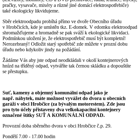
pračky, vysavače, mixéry a různé jiné domácí elektrospotřebiče)
také ekologicky likvidujeme.
Sběr elektroodpadu probíhá přímo ve dvoře Obecního úřadu
v Hrobčicích, kde je umístěn tkz. E-domek. V edomku elektroodpad
shromažďujeme a hromadně se pak sváží k ekologické likvidaci.
Podmínkou uložení je, že elektrospotřebič musí být kompletní!
Nerozebraný! Odložit starý spotřebič zde můžete v prozní dobu
úřadu nebo kdykoliv jindy na požádání.
Žádáme Vás aby jste odpad neodkládali v okolí kontejnerových
hnízd na tříděný odpad, vytváříte tak černou skládku a dopouštíte
se přestupku.
Suť, kameny a objemný komunální odpad jako je
např. nábytek, máte možnost vyvážet do dvora u obecních
garáží v obci Hrobčice (za bývalým motorestem). Zde jsou
pro tyto účely přistaveny dva velkokapacitní kontejnery
označené štítky SUŤ A KOMUNÁLNÍ ODPAD.
Provozní doba sběrného dvora v obci Hrobčice č.p. 29.
Pondělí 7.00 - 17.00 hodin