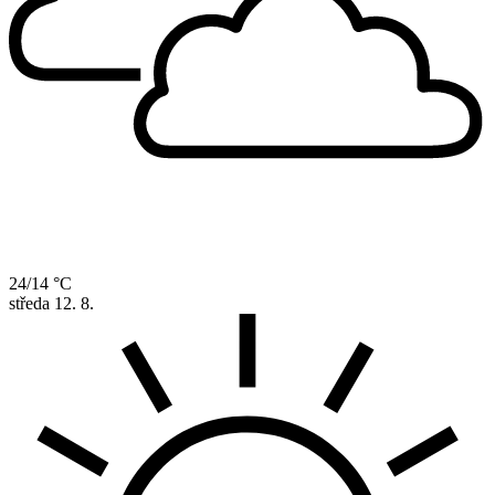
24/14 °C
středa
12. 8.