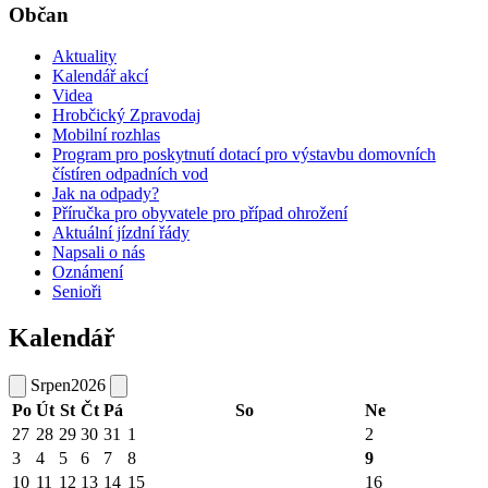
Občan
Aktuality
Kalendář akcí
Videa
Hrobčický Zpravodaj
Mobilní rozhlas
Program pro poskytnutí dotací pro výstavbu domovních
čístíren odpadních vod
Jak na odpady?
Příručka pro obyvatele pro případ ohrožení
Aktuální jízdní řády
Napsali o nás
Oznámení
Senioři
Kalendář
Srpen
2026
Po
Út
St
Čt
Pá
So
Ne
27
28
29
30
31
1
2
3
4
5
6
7
8
9
10
11
12
13
14
15
16