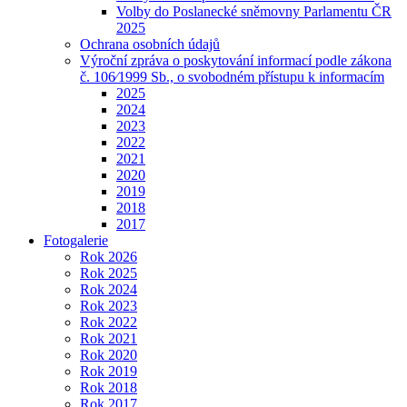
Volby do Poslanecké sněmovny Parlamentu ČR
2025
Ochrana osobních údajů
Výroční zpráva o poskytování informací podle zákona
č. 106⁄1999 Sb., o svobodném přístupu k informacím
2025
2024
2023
2022
2021
2020
2019
2018
2017
Fotogalerie
Rok 2026
Rok 2025
Rok 2024
Rok 2023
Rok 2022
Rok 2021
Rok 2020
Rok 2019
Rok 2018
Rok 2017