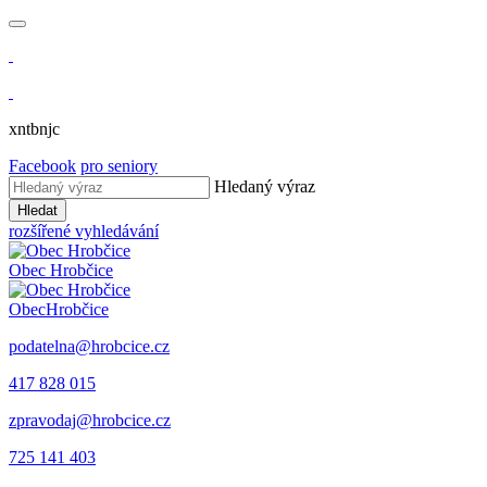
xntbnjc
Facebook
pro seniory
Hledaný výraz
Hledat
rozšířené vyhledávání
Obec
Hrobčice
Obec
Hrobčice
podatelna@hrobcice.cz
417 828 015
zpravodaj@hrobcice.cz
725 141 403