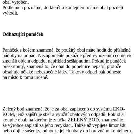
obal vyroben.
Podle nich poznáme, do kterého kontejneru máme obal později
vyhodit.
Odhazující panáček
Panáček s košem znamená, že použitý obal máte hodit do příslušné
nádoby na odpad. Nezapomeňte pokaždé před vyhozením co nejvíc
zmenšit objem odpadu, například sešlápnutím. Pokud je panáček
přeškrtnutý, znamená to, že obal do popelnice nepatří, protože
obsahuje nějaké nebezpečné látky. Takový odpad pak odneste
na místo k tomu určené.
Zelený bod znamená, že je za obal zaplaceno do systému EKO-
KOM, jenž zajišťuje sběr a využití obalových odpadů. Pokud si
koupíte obal, na kterém je značka ZELENÝ BOD, znamená to,
že výrobce zaplatil za jeho recyklaci. Takže až vypijete limonádu
nebo dojíte sušenky, odhoďte jejich obaly do barevného kontejneru.