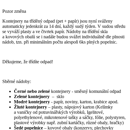
Pozor změna
Kontejnery na tříděný odpad (pet + papír) jsou nyní sváženy
automaticky jedenkrát za 14 dní, každý sudý týden. V sudou středu
se vyváží plasty a ve čtvrtek papír. Nádoby na třídění skla
a kovových obalů se i nadále budou svážet individuálně dle plnosti
nádob, tzn. při minimálním počtu alespoň 6ks plných popelnic.
Děkujeme, že třídíte odpad!
Sběrné nádoby:
Černé nebo zelené
kontejnery - směsný komunální odpad
Zelené kontejnery
– sklo
Modré kontejnery
- papír, noviny, karton, krabice apod.
Žluté kontejnery
– plasty, nápojový karton (Kelímky
a vaničky od potravinářských výrobků, Igelitové,
polyethylenové, mikrotenové tašky a sáčky, fólie, polystyren,
plastové výrobky např. zubní kartáčky, různé obaly, hračky)
Šedé popelnice
– kovové obaly (konzervy, plechovky