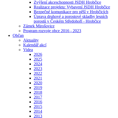
Zvýšení akceschopnosti JSDH Hrobčice
Realizace projektu: Vybavení JSDH Hrobčice
Bezpečné komunikace pro pěší v Hrobčicích
Úprava druhové a porostové skladby lesních
porostů v Českém Středohoří - Hrobčice
Zámek Mirošovice
Program rozvoje obce 2016 - 2023
Občan
Aktuality
Kalendář akcí
Videa
2026
2025
2024
2023
2022
2021
2020
2019
2018
2017
2016
2015
2014
2013