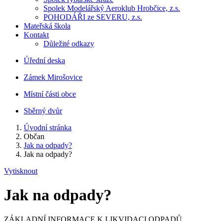
Spolek Modelářský Aeroklub Hrobčice, z.s.
POHODÁŘI ze SEVERU, z.s.
Mateřská škola
Kontakt
Důležité odkazy
Úřední deska
Zámek Mirošovice
Místní části obce
Sběrný dvůr
Úvodní stránka
Občan
Jak na odpady?
Jak na odpady?
Vytisknout
Jak na odpady?
ZÁKLADNÍ INFORMACE K LIKVIDACI ODPADŮ