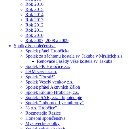
Rok 2016
Rok 2015
Rok 2014
Rok 2013
Rok 2012
Rok 2011
Rok 2010
Rok 2007, 2008 a 2009
Spolky & společenstva
Spolek přátel Hrobčicka
Spolek za záchranu kostela sv. Jakuba v Mrzlicích,z.s.
Renovace Fasády věže kostela sv. Jakuba
Spolek FK Hrobčice z.s.
LHM servis s.r.o.
Spolek "Prestiž"
Spolek Veselý venkov z.s.
Spolek přátel Aktivních Záloh
Spolek Enduro Hrobčice, z.s.
Spolek ISAR, z.s. - hipoterapie
Spolek "Inborned Lycanthropy"
"8 o.s. Hrobčice"
Rozmetadlo Razice
Honební společenstva
Myslivecké spolky
Spolek rybářské stráže