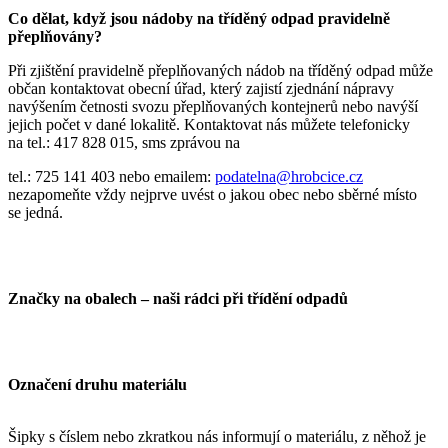
Co dělat, když jsou nádoby na tříděný odpad pravidelně
přeplňovány?
Při zjištění pravidelně přeplňovaných nádob na tříděný odpad může
občan kontaktovat obecní úřad, který zajistí zjednání nápravy
navýšením četnosti svozu přeplňovaných kontejnerů nebo navýší
jejich počet v dané lokalitě. Kontaktovat nás můžete telefonicky
na tel.: 417 828 015, sms zprávou na
tel.: 725 141 403 nebo emailem:
podatelna@hrobcice.cz
nezapomeňte vždy nejprve uvést o jakou obec nebo sběrné místo
se jedná.
Značky na obalech – naši rádci při třídění odpadů
Označení druhu materiálu
Šipky s číslem nebo zkratkou nás informují o materiálu, z něhož je