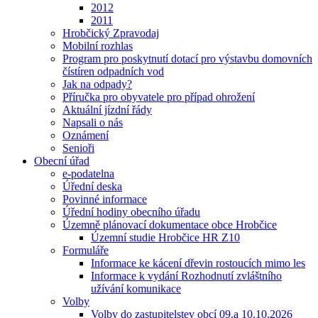
2012
2011
Hrobčický Zpravodaj
Mobilní rozhlas
Program pro poskytnutí dotací pro výstavbu domovních
čístíren odpadních vod
Jak na odpady?
Příručka pro obyvatele pro případ ohrožení
Aktuální jízdní řády
Napsali o nás
Oznámení
Senioři
Obecní úřad
e-podatelna
Úřední deska
Povinné informace
Úřední hodiny obecního úřadu
Územně plánovací dokumentace obce Hrobčice
Územní studie Hrobčice HR Z10
Formuláře
Informace ke kácení dřevin rostoucích mimo les
Informace k vydání Rozhodnutí zvláštního
užívání komunikace
Volby
Volby do zastupitelstev obcí 09.a 10.10.2026