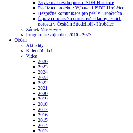
Zvýšení akceschopnosti JSDH Hrobčice
Realizace projektu: Vybavení JSDH Hrobčice
Bezpečné komunikace pro pěší v Hrobčicích
Úprava druhové a porostové skladby lesních
porostů v Českém Středohoří - Hrobčice
Zámek Mirošovice
Program rozvoje obce 2016 - 2023
Občan
Aktuality
Kalendář akcí
Videa
2026
2025
2024
2023
2022
2021
2020
2019
2018
2017
2016
2015
2014
2013