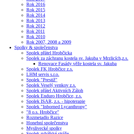
Rok 2016
Rok 2015
Rok 2014
Rok 2013
Rok 2012
Rok 2011
Rok 2010
Rok 2007, 2008 a 2009
Spolky & společenstva
Spolek přátel Hrobčicka
Spolek za záchranu kostela sv. Jakuba v Mrzlicích,z.s.
Renovace Fasády věže kostela sv. Jakuba
Spolek FK Hrobčice z.s.
LHM servis s.r.o.
Spolek "Prestiž"
Spolek Veselý venkov z.s.
Spolek přátel Aktivních Záloh
Spolek Enduro Hrobčice, z.s.
Spolek ISAR, z.s. - hipoterapie
Spolek "Inborned Lycanthropy"
"8 o.s. Hrobčice"
Rozmetadlo Razice
Honební společenstva
Myslivecké spolky
Spolek rybářské stráže