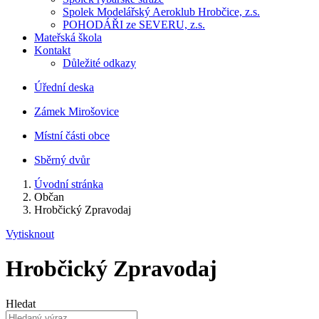
Spolek Modelářský Aeroklub Hrobčice, z.s.
POHODÁŘI ze SEVERU, z.s.
Mateřská škola
Kontakt
Důležité odkazy
Úřední deska
Zámek Mirošovice
Místní části obce
Sběrný dvůr
Úvodní stránka
Občan
Hrobčický Zpravodaj
Vytisknout
Hrobčický Zpravodaj
Hledat