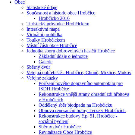
Obec
Statistické údaje
Současnost a historie obce Hrobčice
Hrobčicko 2016
Turistický průvodce Hrobčickem
Interaktivní mapa
Virtuální prohlídka
Toulky Hrobčickem
Místní části obce Hrobčice
Jednotka sboru dobrovolných hasičů Hrobčice
Základní údaje o jednotce
Galerie
Sběrný dvůr
Veřejná pohřebiště - Hrobčice, Chouč, Mrzlice, Mukov
Veřejné zakázky
Pořízení nového dopravního automobilu pro
JSDH Hrobčice
Rekonstrukce vnější strany ohradní zdi hřbitova
v Hrobčicích
Oddělený sběr biodpadu na Hrobčicku
Obnova renesanční brány Tvrze v Hrobčicích
Rekonstrukce budovy č.p. 51, Hrobčice -
sociální bydlení
Sběrný dvůr Hrobčice
Revitalizace Obce Hrobčice