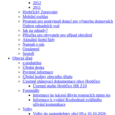
2012
2011
Hrobčický Zpravodaj
Mobilní rozhlas
Program pro poskytnutí dotací pro výstavbu domovních
čístíren odpadních vod
Jak na odpady?
Příručka pro obyvatele pro případ ohrožení
Aktuální jízdní řády
Napsali o nás
Oznámení
Senioři
Obecní úřad
e-podatelna
Úřední deska
Povinné informace
Úřední hodiny obecního úřadu
Územně plánovací dokumentace obce Hrobčice
Územní studie Hrobčice HR Z10
Formuláře
Informace ke kácení dřevin rostoucích mimo les
Informace k vydání Rozhodnutí zvláštního
užívání komunikace
Volby
Volby do zastupitelstev obcí 09.a 10.10.2026