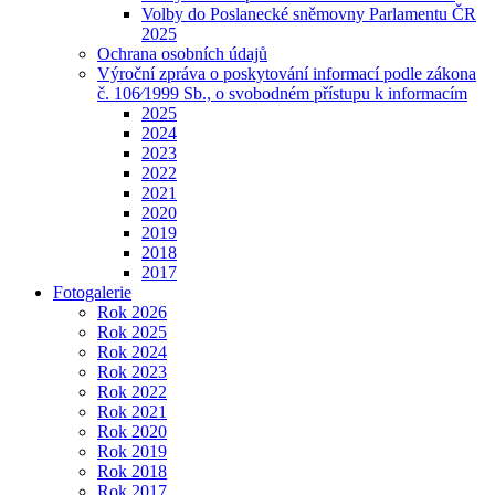
Volby do Poslanecké sněmovny Parlamentu ČR
2025
Ochrana osobních údajů
Výroční zpráva o poskytování informací podle zákona
č. 106⁄1999 Sb., o svobodném přístupu k informacím
2025
2024
2023
2022
2021
2020
2019
2018
2017
Fotogalerie
Rok 2026
Rok 2025
Rok 2024
Rok 2023
Rok 2022
Rok 2021
Rok 2020
Rok 2019
Rok 2018
Rok 2017