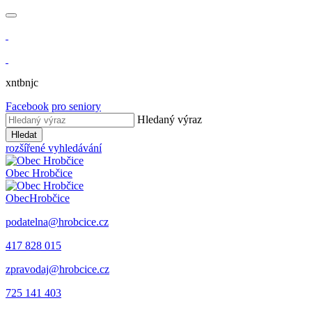
xntbnjc
Facebook
pro seniory
Hledaný výraz
Hledat
rozšířené vyhledávání
Obec
Hrobčice
Obec
Hrobčice
podatelna@hrobcice.cz
417 828 015
zpravodaj@hrobcice.cz
725 141 403