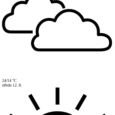
24/14 °C
středa
12. 8.