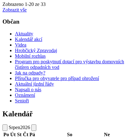
Zobrazeno
1
-
20
ze 33
Zobrazit vše
Občan
Aktuality
Kalendář akcí
Videa
Hrobčický Zpravodaj
Mobilní rozhlas
Program pro poskytnutí dotací pro výstavbu domovních
čístíren odpadních vod
Jak na odpady?
Příručka pro obyvatele pro případ ohrožení
Aktuální jízdní řády
Napsali o nás
Oznámení
Senioři
Kalendář
Srpen
2026
Po
Út
St
Čt
Pá
So
Ne