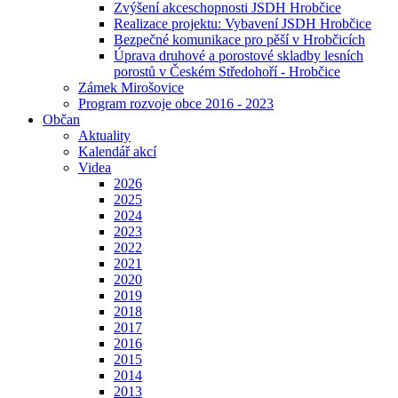
Zvýšení akceschopnosti JSDH Hrobčice
Realizace projektu: Vybavení JSDH Hrobčice
Bezpečné komunikace pro pěší v Hrobčicích
Úprava druhové a porostové skladby lesních
porostů v Českém Středohoří - Hrobčice
Zámek Mirošovice
Program rozvoje obce 2016 - 2023
Občan
Aktuality
Kalendář akcí
Videa
2026
2025
2024
2023
2022
2021
2020
2019
2018
2017
2016
2015
2014
2013