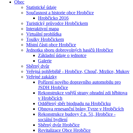
Obec
Statistické údaje
Současnost a historie obce Hrobčice
Hrobčicko 2016
Turistický průvodce Hrobčickem
Interaktivní mapa
Virtuální prohlídka
Toulky Hrobčickem
Místní části obce Hrobčice
Jednotka sboru dobrovolných hasičů Hrobčice
Základní údaje o jednotce
Galerie
Sběrný dvůr
Veřejná pohřebiště - Hrobčice, Chouč, Mrzlice, Mukov
Veřejné zakázky
Pořízení nového dopravního automobilu pro
JSDH Hrobčice
Rekonstrukce vnější strany ohradní zdi hřbitova
v Hrobčicích
Oddělený sběr biodpadu na Hrobčicku
Obnova renesanční brány Tvrze v Hrobčicích
Rekonstrukce budovy č.p. 51, Hrobčice -
sociální bydlení
Sběrný dvůr Hrobčice
Revitalizace Obce Hrobčice