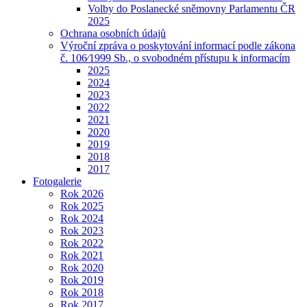
Volby do Poslanecké sněmovny Parlamentu ČR
2025
Ochrana osobních údajů
Výroční zpráva o poskytování informací podle zákona
č. 106⁄1999 Sb., o svobodném přístupu k informacím
2025
2024
2023
2022
2021
2020
2019
2018
2017
Fotogalerie
Rok 2026
Rok 2025
Rok 2024
Rok 2023
Rok 2022
Rok 2021
Rok 2020
Rok 2019
Rok 2018
Rok 2017