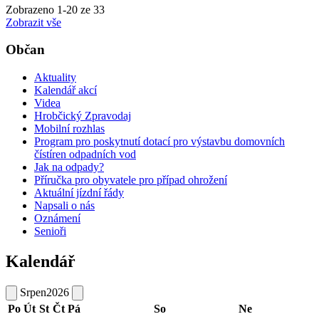
Zobrazeno
1
-
20
ze 33
Zobrazit vše
Občan
Aktuality
Kalendář akcí
Videa
Hrobčický Zpravodaj
Mobilní rozhlas
Program pro poskytnutí dotací pro výstavbu domovních
čístíren odpadních vod
Jak na odpady?
Příručka pro obyvatele pro případ ohrožení
Aktuální jízdní řády
Napsali o nás
Oznámení
Senioři
Kalendář
Srpen
2026
Po
Út
St
Čt
Pá
So
Ne