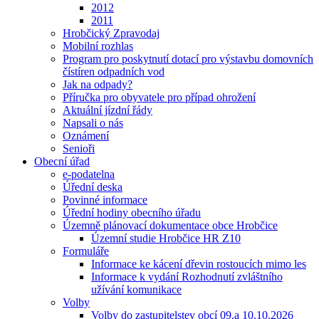
2012
2011
Hrobčický Zpravodaj
Mobilní rozhlas
Program pro poskytnutí dotací pro výstavbu domovních
čístíren odpadních vod
Jak na odpady?
Příručka pro obyvatele pro případ ohrožení
Aktuální jízdní řády
Napsali o nás
Oznámení
Senioři
Obecní úřad
e-podatelna
Úřední deska
Povinné informace
Úřední hodiny obecního úřadu
Územně plánovací dokumentace obce Hrobčice
Územní studie Hrobčice HR Z10
Formuláře
Informace ke kácení dřevin rostoucích mimo les
Informace k vydání Rozhodnutí zvláštního
užívání komunikace
Volby
Volby do zastupitelstev obcí 09.a 10.10.2026