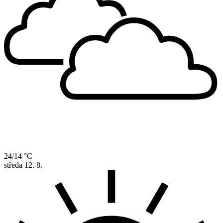
24/14 °C
středa
12. 8.