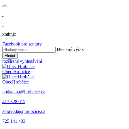
xntbnjc
Facebook
pro seniory
Hledaný výraz
Hledat
rozšířené vyhledávání
Obec
Hrobčice
Obec
Hrobčice
podatelna@hrobcice.cz
417 828 015
zpravodaj@hrobcice.cz
725 141 403