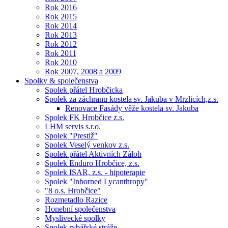
Rok 2016
Rok 2015
Rok 2014
Rok 2013
Rok 2012
Rok 2011
Rok 2010
Rok 2007, 2008 a 2009
Spolky & společenstva
Spolek přátel Hrobčicka
Spolek za záchranu kostela sv. Jakuba v Mrzlicích,z.s.
Renovace Fasády věže kostela sv. Jakuba
Spolek FK Hrobčice z.s.
LHM servis s.r.o.
Spolek "Prestiž"
Spolek Veselý venkov z.s.
Spolek přátel Aktivních Záloh
Spolek Enduro Hrobčice, z.s.
Spolek ISAR, z.s. - hipoterapie
Spolek "Inborned Lycanthropy"
"8 o.s. Hrobčice"
Rozmetadlo Razice
Honební společenstva
Myslivecké spolky
Spolek rybářské stráže