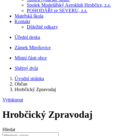
Spolek Modelářský Aeroklub Hrobčice, z.s.
POHODÁŘI ze SEVERU, z.s.
Mateřská škola
Kontakt
Důležité odkazy
Úřední deska
Zámek Mirošovice
Místní části obce
Sběrný dvůr
Úvodní stránka
Občan
Hrobčický Zpravodaj
Vytisknout
Hrobčický Zpravodaj
Hledat