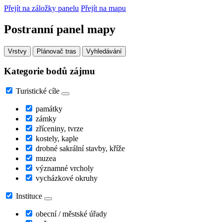
Přejít na záložky panelu
Přejít na mapu
Postranní panel mapy
Vrstvy
Plánovač tras
Vyhledávání
Kategorie bodů zájmu
Turistické cíle
památky
zámky
zříceniny, tvrze
kostely, kaple
drobné sakrální stavby, kříže
muzea
významné vrcholy
vycházkové okruhy
Instituce
obecní / městské úřady