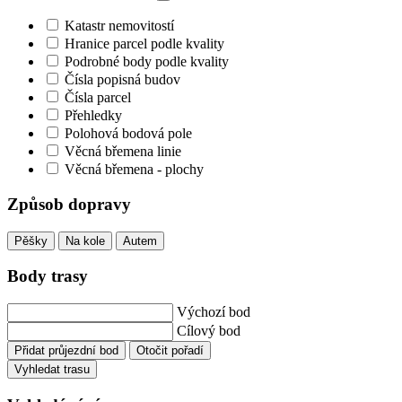
Katastr nemovitostí
Hranice parcel podle kvality
Podrobné body podle kvality
Čísla popisná budov
Čísla parcel
Přehledky
Polohová bodová pole
Věcná břemena linie
Věcná břemena - plochy
Způsob dopravy
Pěšky
Na kole
Autem
Body trasy
Výchozí bod
Cílový bod
Přidat průjezdní bod
Otočit pořadí
Vyhledat trasu