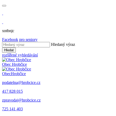
xntbnjc
Facebook
pro seniory
Hledaný výraz
Hledat
rozšířené vyhledávání
Obec
Hrobčice
Obec
Hrobčice
podatelna@hrobcice.cz
417 828 015
zpravodaj@hrobcice.cz
725 141 403