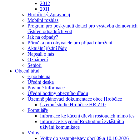
2012
2011
Hrobčický Zpravodaj
Mobilní rozhlas
Program pro poskytnutí dotací pro výstavbu domovních
čístíren odpadních vod
Jak na odpady?
Příručka pro obyvatele pro případ ohrožení
Aktuální jízdní řády
Napsali o nás
Oznámení
Senioři
Obecní úřad
e-podatelna
Úřední deska
Povinné informace
Úřední hodiny obecního úřadu
Územně plánovací dokumentace obce Hrobčice
Územní studie Hrobčice HR Z10
Formuláře
Informace ke kácení dřevin rostoucích mimo les
Informace k vydání Rozhodnutí zvláštního
užívání komunikace
Volby
Volby do zastupitelstev obcí 09.a 10.10.2026