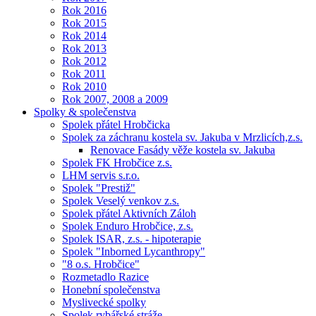
Rok 2016
Rok 2015
Rok 2014
Rok 2013
Rok 2012
Rok 2011
Rok 2010
Rok 2007, 2008 a 2009
Spolky & společenstva
Spolek přátel Hrobčicka
Spolek za záchranu kostela sv. Jakuba v Mrzlicích,z.s.
Renovace Fasády věže kostela sv. Jakuba
Spolek FK Hrobčice z.s.
LHM servis s.r.o.
Spolek "Prestiž"
Spolek Veselý venkov z.s.
Spolek přátel Aktivních Záloh
Spolek Enduro Hrobčice, z.s.
Spolek ISAR, z.s. - hipoterapie
Spolek "Inborned Lycanthropy"
"8 o.s. Hrobčice"
Rozmetadlo Razice
Honební společenstva
Myslivecké spolky
Spolek rybářské stráže