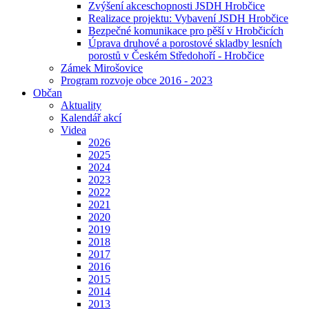
Zvýšení akceschopnosti JSDH Hrobčice
Realizace projektu: Vybavení JSDH Hrobčice
Bezpečné komunikace pro pěší v Hrobčicích
Úprava druhové a porostové skladby lesních
porostů v Českém Středohoří - Hrobčice
Zámek Mirošovice
Program rozvoje obce 2016 - 2023
Občan
Aktuality
Kalendář akcí
Videa
2026
2025
2024
2023
2022
2021
2020
2019
2018
2017
2016
2015
2014
2013