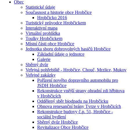
Obec
Statistické údaje
Současnost a historie obce Hrobčice
Hrobčicko 2016
Turistický průvodce Hrobčickem
Interaktivní mapa
Virtuální prohlídka
Toulky Hrobčickem
Místní části obce Hrobčice
Jednotka sboru dobrovolných hasičů Hrobčice
Základní údaje o jednotce
Galerie
Sběrný dvůr
Veřejná pohřebiště - Hrobčice, Chouč, Mrzlice, Mukov
Veřejné zakázky
Pořízení nového dopravního automobilu pro
JSDH Hrobčice
Rekonstrukce vnější strany ohradní zdi hřbitova
v Hrobčicích
Oddělený sběr biodpadu na Hrobčicku
Obnova renesanční brány Tvrze v Hrobčicích
Rekonstrukce budovy č.p. 51, Hrobčice -
sociální bydlení
Sběrný dvůr Hrobčice
Revitalizace Obce Hrobčice