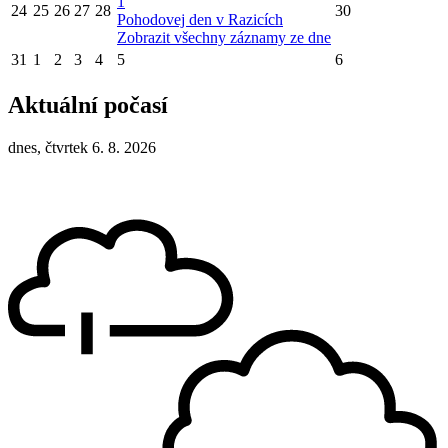
1
24
25
26
27
28
30
Pohodovej den v Razicích
Zobrazit všechny záznamy ze dne
31
1
2
3
4
5
6
Aktuální počasí
dnes, čtvrtek 6. 8. 2026