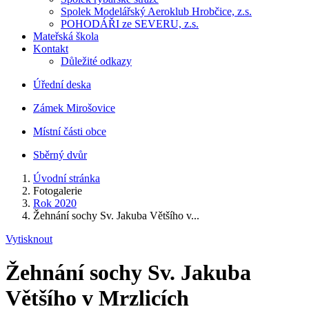
Spolek Modelářský Aeroklub Hrobčice, z.s.
POHODÁŘI ze SEVERU, z.s.
Mateřská škola
Kontakt
Důležité odkazy
Úřední deska
Zámek Mirošovice
Místní části obce
Sběrný dvůr
Úvodní stránka
Fotogalerie
Rok 2020
Žehnání sochy Sv. Jakuba Většího v...
Vytisknout
Žehnání sochy Sv. Jakuba
Většího v Mrzlicích