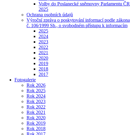
Volby do Poslanecké sněmovny Parlamentu ČR
2025
Ochrana osobních údajů
Výroční zpráva o poskytování informací podle zákona
č. 106⁄1999 Sb., o svobodném přístupu k informacím
2025
2024
2023
2022
2021
2020
2019
2018
2017
Fotogalerie
Rok 2026
Rok 2025
Rok 2024
Rok 2023
Rok 2022
Rok 2021
Rok 2020
Rok 2019
Rok 2018
Rok 2017