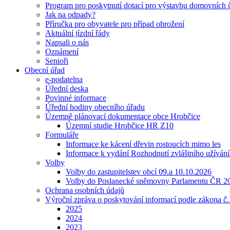
Program pro poskytnutí dotací pro výstavbu domovních č
Jak na odpady?
Příručka pro obyvatele pro případ ohrožení
Aktuální jízdní řády
Napsali o nás
Oznámení
Senioři
Obecní úřad
e-podatelna
Úřední deska
Povinné informace
Úřední hodiny obecního úřadu
Územně plánovací dokumentace obce Hrobčice
Územní studie Hrobčice HR Z10
Formuláře
Informace ke kácení dřevin rostoucích mimo les
Informace k vydání Rozhodnutí zvláštního užíván
Volby
Volby do zastupitelstev obcí 09.a 10.10.2026
Volby do Poslanecké sněmovny Parlamentu ČR 2
Ochrana osobních údajů
Výroční zpráva o poskytování informací podle zákona č
2025
2024
2023