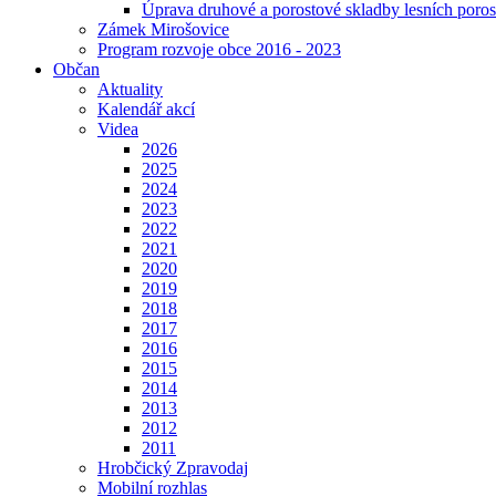
Úprava druhové a porostové skladby lesních poros
Zámek Mirošovice
Program rozvoje obce 2016 - 2023
Občan
Aktuality
Kalendář akcí
Videa
2026
2025
2024
2023
2022
2021
2020
2019
2018
2017
2016
2015
2014
2013
2012
2011
Hrobčický Zpravodaj
Mobilní rozhlas