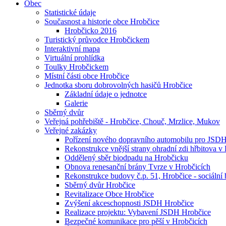
Obec
Statistické údaje
Současnost a historie obce Hrobčice
Hrobčicko 2016
Turistický průvodce Hrobčickem
Interaktivní mapa
Virtuální prohlídka
Toulky Hrobčickem
Místní části obce Hrobčice
Jednotka sboru dobrovolných hasičů Hrobčice
Základní údaje o jednotce
Galerie
Sběrný dvůr
Veřejná pohřebiště - Hrobčice, Chouč, Mrzlice, Mukov
Veřejné zakázky
Pořízení nového dopravního automobilu pro JSD
Rekonstrukce vnější strany ohradní zdi hřbitova v
Oddělený sběr biodpadu na Hrobčicku
Obnova renesanční brány Tvrze v Hrobčicích
Rekonstrukce budovy č.p. 51, Hrobčice - sociální 
Sběrný dvůr Hrobčice
Revitalizace Obce Hrobčice
Zvýšení akceschopnosti JSDH Hrobčice
Realizace projektu: Vybavení JSDH Hrobčice
Bezpečné komunikace pro pěší v Hrobčicích