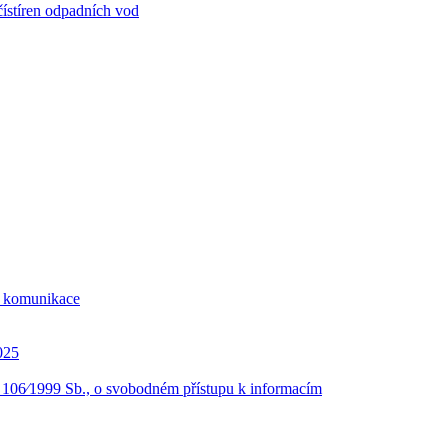
ístíren odpadních vod
í komunikace
025
. 106⁄1999 Sb., o svobodném přístupu k informacím