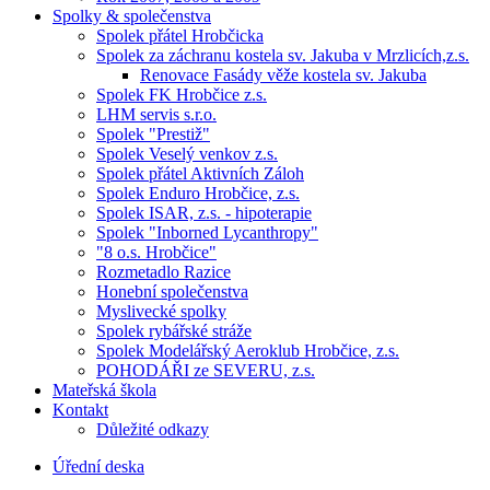
Spolky & společenstva
Spolek přátel Hrobčicka
Spolek za záchranu kostela sv. Jakuba v Mrzlicích,z.s.
Renovace Fasády věže kostela sv. Jakuba
Spolek FK Hrobčice z.s.
LHM servis s.r.o.
Spolek "Prestiž"
Spolek Veselý venkov z.s.
Spolek přátel Aktivních Záloh
Spolek Enduro Hrobčice, z.s.
Spolek ISAR, z.s. - hipoterapie
Spolek "Inborned Lycanthropy"
"8 o.s. Hrobčice"
Rozmetadlo Razice
Honební společenstva
Myslivecké spolky
Spolek rybářské stráže
Spolek Modelářský Aeroklub Hrobčice, z.s.
POHODÁŘI ze SEVERU, z.s.
Mateřská škola
Kontakt
Důležité odkazy
Úřední deska