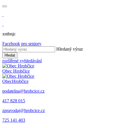
xntbnjc
Facebook
pro seniory
Hledaný výraz
Hledat
rozšířené vyhledávání
Obec
Hrobčice
Obec
Hrobčice
podatelna@hrobcice.cz
417 828 015
zpravodaj@hrobcice.cz
725 141 403