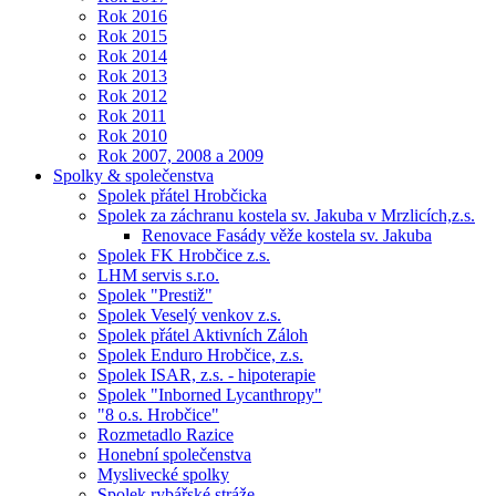
Rok 2016
Rok 2015
Rok 2014
Rok 2013
Rok 2012
Rok 2011
Rok 2010
Rok 2007, 2008 a 2009
Spolky & společenstva
Spolek přátel Hrobčicka
Spolek za záchranu kostela sv. Jakuba v Mrzlicích,z.s.
Renovace Fasády věže kostela sv. Jakuba
Spolek FK Hrobčice z.s.
LHM servis s.r.o.
Spolek "Prestiž"
Spolek Veselý venkov z.s.
Spolek přátel Aktivních Záloh
Spolek Enduro Hrobčice, z.s.
Spolek ISAR, z.s. - hipoterapie
Spolek "Inborned Lycanthropy"
"8 o.s. Hrobčice"
Rozmetadlo Razice
Honební společenstva
Myslivecké spolky
Spolek rybářské stráže