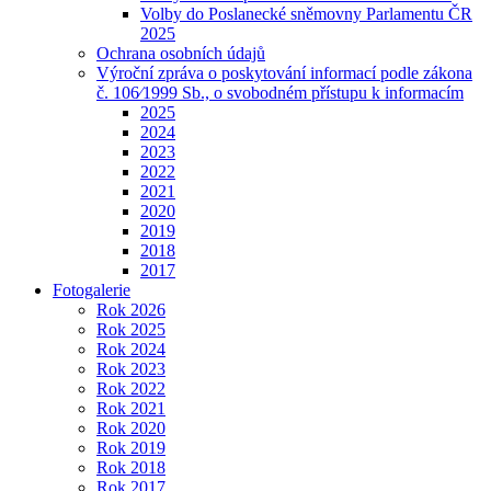
Volby do Poslanecké sněmovny Parlamentu ČR
2025
Ochrana osobních údajů
Výroční zpráva o poskytování informací podle zákona
č. 106⁄1999 Sb., o svobodném přístupu k informacím
2025
2024
2023
2022
2021
2020
2019
2018
2017
Fotogalerie
Rok 2026
Rok 2025
Rok 2024
Rok 2023
Rok 2022
Rok 2021
Rok 2020
Rok 2019
Rok 2018
Rok 2017