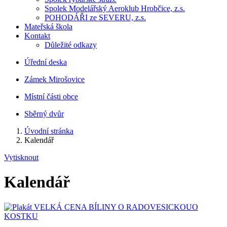
Spolek Modelářský Aeroklub Hrobčice, z.s.
POHODÁŘI ze SEVERU, z.s.
Mateřská škola
Kontakt
Důležité odkazy
Úřední deska
Zámek Mirošovice
Místní části obce
Sběrný dvůr
Úvodní stránka
Kalendář
Vytisknout
Kalendář