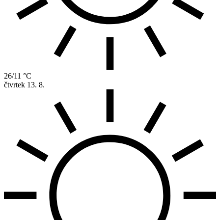
26/11 °C
čtvrtek
13. 8.