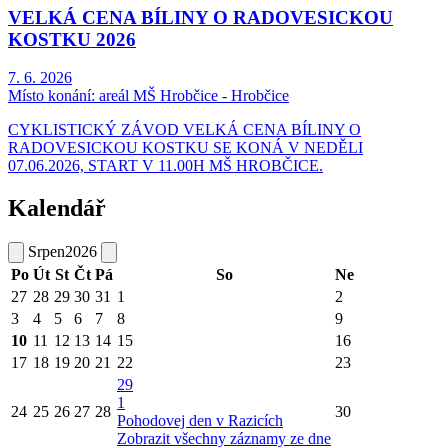
VELKÁ CENA BÍLINY O RADOVESICKOU
KOSTKU 2026
7. 6. 2026
Místo konání:
areál MŠ Hrobčice - Hrobčice
CYKLISTICKÝ ZÁVOD VELKÁ CENA BÍLINY O
RADOVESICKOU KOSTKU SE KONÁ V NEDĚLI
07.06.2026, START V 11.00H MŠ HROBČICE.
Kalendář
Srpen
2026
Po
Út
St
Čt
Pá
So
Ne
27
28
29
30
31
1
2
3
4
5
6
7
8
9
10
11
12
13
14
15
16
17
18
19
20
21
22
23
29
1
24
25
26
27
28
30
Pohodovej den v Razicích
Zobrazit všechny záznamy ze dne