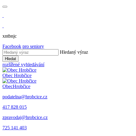
xntbnjc
Facebook
pro seniory
Hledaný výraz
Hledat
rozšířené vyhledávání
Obec
Hrobčice
Obec
Hrobčice
podatelna@hrobcice.cz
417 828 015
zpravodaj@hrobcice.cz
725 141 403