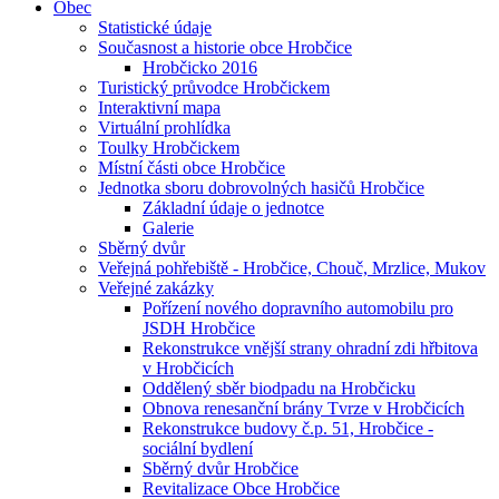
Obec
Statistické údaje
Současnost a historie obce Hrobčice
Hrobčicko 2016
Turistický průvodce Hrobčickem
Interaktivní mapa
Virtuální prohlídka
Toulky Hrobčickem
Místní části obce Hrobčice
Jednotka sboru dobrovolných hasičů Hrobčice
Základní údaje o jednotce
Galerie
Sběrný dvůr
Veřejná pohřebiště - Hrobčice, Chouč, Mrzlice, Mukov
Veřejné zakázky
Pořízení nového dopravního automobilu pro
JSDH Hrobčice
Rekonstrukce vnější strany ohradní zdi hřbitova
v Hrobčicích
Oddělený sběr biodpadu na Hrobčicku
Obnova renesanční brány Tvrze v Hrobčicích
Rekonstrukce budovy č.p. 51, Hrobčice -
sociální bydlení
Sběrný dvůr Hrobčice
Revitalizace Obce Hrobčice