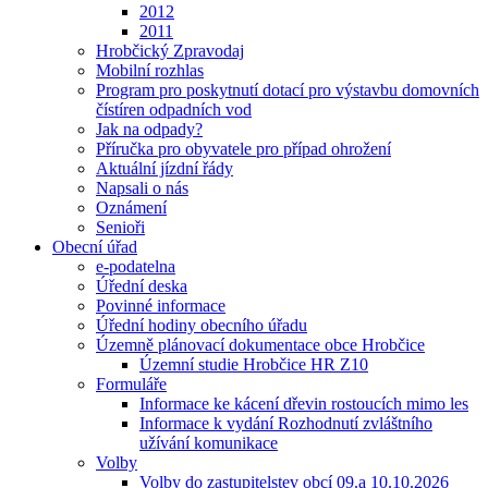
2012
2011
Hrobčický Zpravodaj
Mobilní rozhlas
Program pro poskytnutí dotací pro výstavbu domovních
čístíren odpadních vod
Jak na odpady?
Příručka pro obyvatele pro případ ohrožení
Aktuální jízdní řády
Napsali o nás
Oznámení
Senioři
Obecní úřad
e-podatelna
Úřední deska
Povinné informace
Úřední hodiny obecního úřadu
Územně plánovací dokumentace obce Hrobčice
Územní studie Hrobčice HR Z10
Formuláře
Informace ke kácení dřevin rostoucích mimo les
Informace k vydání Rozhodnutí zvláštního
užívání komunikace
Volby
Volby do zastupitelstev obcí 09.a 10.10.2026