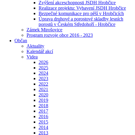
Zvýšení akceschopnosti JSDH Hrobčice
Realizace projektu: Vybavení JSDH Hrobčice
Bezpečné komunikace pro pěší v Hrobčicích
Úprava druhové a porostové skladby lesních
porostů v Českém Středohoří - Hrobčice
Zámek Mirošovice
Program rozvoje obce 2016 - 2023
Občan
Aktuality
Kalendář akcí
Videa
2026
2025
2024
2023
2022
2021
2020
2019
2018
2017
2016
2015
2014
2013