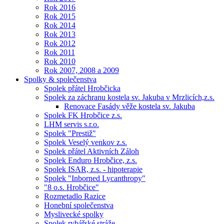
Rok 2016
Rok 2015
Rok 2014
Rok 2013
Rok 2012
Rok 2011
Rok 2010
Rok 2007, 2008 a 2009
Spolky & společenstva
Spolek přátel Hrobčicka
Spolek za záchranu kostela sv. Jakuba v Mrzlicích,z.s.
Renovace Fasády věže kostela sv. Jakuba
Spolek FK Hrobčice z.s.
LHM servis s.r.o.
Spolek "Prestiž"
Spolek Veselý venkov z.s.
Spolek přátel Aktivních Záloh
Spolek Enduro Hrobčice, z.s.
Spolek ISAR, z.s. - hipoterapie
Spolek "Inborned Lycanthropy"
"8 o.s. Hrobčice"
Rozmetadlo Razice
Honební společenstva
Myslivecké spolky
Spolek rybářské stráže