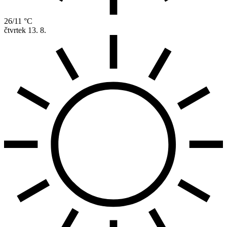
26/11 °C
čtvrtek
13. 8.