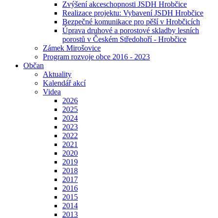
Zvýšení akceschopnosti JSDH Hrobčice
Realizace projektu: Vybavení JSDH Hrobčice
Bezpečné komunikace pro pěší v Hrobčicích
Úprava druhové a porostové skladby lesních
porostů v Českém Středohoří - Hrobčice
Zámek Mirošovice
Program rozvoje obce 2016 - 2023
Občan
Aktuality
Kalendář akcí
Videa
2026
2025
2024
2023
2022
2021
2020
2019
2018
2017
2016
2015
2014
2013