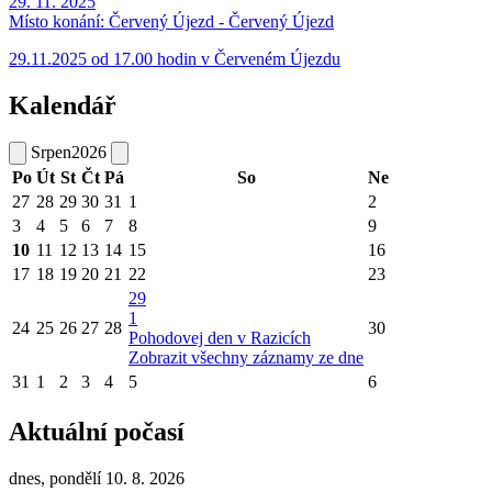
29. 11. 2025
Místo konání:
Červený Újezd - Červený Újezd
29.11.2025 od 17.00 hodin v Červeném Újezdu
Kalendář
Srpen
2026
Po
Út
St
Čt
Pá
So
Ne
27
28
29
30
31
1
2
3
4
5
6
7
8
9
10
11
12
13
14
15
16
17
18
19
20
21
22
23
29
1
24
25
26
27
28
30
Pohodovej den v Razicích
Zobrazit všechny záznamy ze dne
31
1
2
3
4
5
6
Aktuální počasí
dnes, pondělí 10. 8. 2026