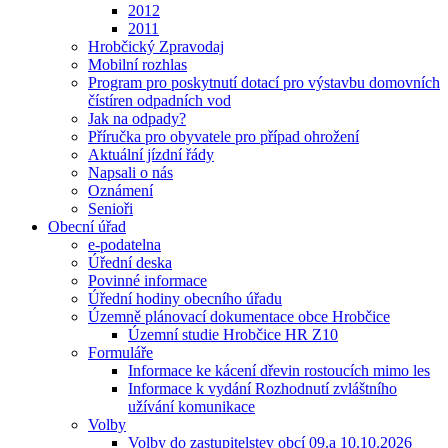
2012
2011
Hrobčický Zpravodaj
Mobilní rozhlas
Program pro poskytnutí dotací pro výstavbu domovních
čístíren odpadních vod
Jak na odpady?
Příručka pro obyvatele pro případ ohrožení
Aktuální jízdní řády
Napsali o nás
Oznámení
Senioři
Obecní úřad
e-podatelna
Úřední deska
Povinné informace
Úřední hodiny obecního úřadu
Územně plánovací dokumentace obce Hrobčice
Územní studie Hrobčice HR Z10
Formuláře
Informace ke kácení dřevin rostoucích mimo les
Informace k vydání Rozhodnutí zvláštního
užívání komunikace
Volby
Volby do zastupitelstev obcí 09.a 10.10.2026