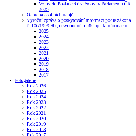
Volby do Poslanecké sněmovny Parlamentu ČR
2025
Ochrana osobních údajů
Výroční zpráva o poskytování informací podle zákona
č. 106⁄1999 Sb., o svobodném přístupu k informacím
2025
2024
2023
2022
2021
2020
2019
2018
2017
Fotogalerie
Rok 2026
Rok 2025
Rok 2024
Rok 2023
Rok 2022
Rok 2021
Rok 2020
Rok 2019
Rok 2018
Rok 2017