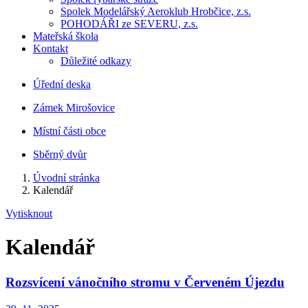
Spolek Modelářský Aeroklub Hrobčice, z.s.
POHODÁŘI ze SEVERU, z.s.
Mateřská škola
Kontakt
Důležité odkazy
Úřední deska
Zámek Mirošovice
Místní části obce
Sběrný dvůr
Úvodní stránka
Kalendář
Vytisknout
Kalendář
Rozsvícení vánočního stromu v Červeném Újezdu