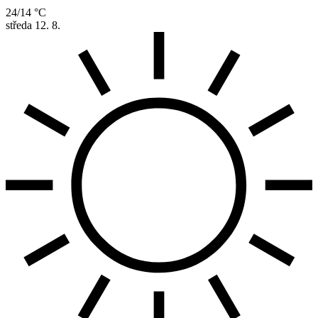
24/14 °C
středa
12. 8.