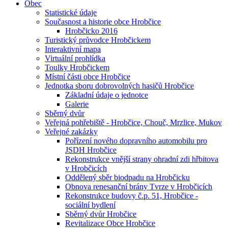
Obec
Statistické údaje
Současnost a historie obce Hrobčice
Hrobčicko 2016
Turistický průvodce Hrobčickem
Interaktivní mapa
Virtuální prohlídka
Toulky Hrobčickem
Místní části obce Hrobčice
Jednotka sboru dobrovolných hasičů Hrobčice
Základní údaje o jednotce
Galerie
Sběrný dvůr
Veřejná pohřebiště - Hrobčice, Chouč, Mrzlice, Mukov
Veřejné zakázky
Pořízení nového dopravního automobilu pro
JSDH Hrobčice
Rekonstrukce vnější strany ohradní zdi hřbitova
v Hrobčicích
Oddělený sběr biodpadu na Hrobčicku
Obnova renesanční brány Tvrze v Hrobčicích
Rekonstrukce budovy č.p. 51, Hrobčice -
sociální bydlení
Sběrný dvůr Hrobčice
Revitalizace Obce Hrobčice